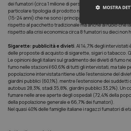
dei fumatori (circa 1 milione di persone) utilizza, anche o
MOSTRA DET
particolare tipologia di prodotto non risente di differenze
(15-24 anni) che ne sono i principali consumatori. Il grad
rispetto al pacchetto tradizionale ma anche al ruolo che l
Neces
rispetto alla crisi economica circa 8 fumatori su dieci non 
Sigarette: pubblicità e divieti
. Al 14,7% degli intervistati
delle proposte di acquisto di sigarette, sigari o tabacco.
Le opinioni degli italiani sul gradimento dei divieti di fumo 
fumo nelle stazioni il 60,6% di tutti gli intervistati, ma tale
popolazione intervistata ritiene utile l’estensione del divi
I cookie necessari con
giardini pubblici (60,1%), mentre l’estensione dei suddetti 
e l'accesso alle aree 
autobus 28,3%, stadi 35,8%, giardini pubblici 33,2%). Un c
Nome
fumare nelle aree aperte degli ospedali (72,4% della popol
VISITOR_PRIVACY_
della popolazione generale e 66,7% dei fumatori).
Nel quasi 40% delle famiglie italiane i ragazzi fumatori di 
CookieScriptConse