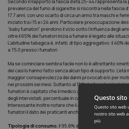
Secondo il Rapporto la fascia d’età 25-44 rappresenta la p
prevalenza del fumo di sigarette si riscontra nella fascia d
17,7 anni, con uno scarto di circa un anno tra maschi e femm
iniziato tra i 15 e i 24 anni. Particolare preoccupazione dest
“baby fumatori” prendono il vizio sotto l’influenza degli amici:
oltre il 65% dei fumatori inizia a fumare è legato alle situ
L’abitudine tabagica è, infatti, di tipo aggregativo: il 40% 
a 75,0 presso i fumatori.
Ma se cominciare sembra facile non lo è altrettanto smet
dei casi lo hanno fatto senza alcun tipo di supporto. L’età 
maggior consapevolezza dei danni provocati e/o per motivi
nei prossimi sei mesi. Soltanto al 15% dei fumatori è stato
fumatori è capitato che il medico gli abbia parlato dei Cen
Questo sito 
degli intervistati, percentuale in calo rispetto agli anni 
Interessante inoltre notare che il 42,4% degli Italiani pr
Questo sito web ut
fumatori il dato dei praticanti anche occasionali sale al 54
nostro sito web ac
più
Tipologia di consumo.
Il 95,8% dei fumatori consuma pr