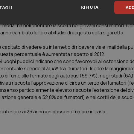
 esclusivamente, sigarette fatte a mano (tabacco trinciato). Q
RIFIUTA
TAGLI
ACC
 di genere ma è particolarmente gradita ai giovanissimi di entra
imento di questo prodotto è verosimilmente legato al prezzo inf
a “moda” ha nell’orientare la scelta nei giovani consumatori. 
sari
Statistici
Mar
hanno cambiato le loro abitudini di acquisto della sigaretta.
 è capitato di vedere su internet o di ricevere via e-mail della pu
 Questa percentuale è aumentata rispetto al 2012.
nei luoghi pubblici indicano che sono favorevoli all’estensione del
 percentuale scende al 31,4% tra i fumatori . Inoltre la maggioranz
Necessari
Statistici
Marketing
eto di fumo alle fermate degli autobus (59,7%), negli stadi (64,
tribuiscono a rendere fruibile il sito web abilitandone funzionalità di base quali la nav
divieti riscuote l’approvazione di circa un terzo dei fumatori (
protette del sito. Il sito web non è in grado di funzionare correttamente senza questi coo
onsenso particolarmente elevato riscuote l’estensione del divi
Fornitore
/
Dominio
Scadenza
Descrizione
azione generale e 52,8% dei fumatori) e nei cortili delle scuo
METADATA
5 mesi 4
Questo cookie viene utilizzato p
YouTube
settimane
scelte di consenso e privacy dell'
.youtube.com
interazione con il sito. Registra i
età inferiore ai 25 anni non possono fumare in casa.
del visitatore riguardo a varie pol
impostazioni sulla privacy, garan
preferenze siano onorate nelle se
nt
5 mesi 3
Questo cookie viene utilizzato da
CookieScript