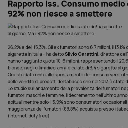
Rapporto Iss. Consumo medio cal
92% non riesce a smettere
26,2% e del 15,3%. Gli ex fumatori sono 6,7 milioni, il 13,1
sigarette in Italia – ha detto
Silvio Garattini
, direttore del
hanno raggiunto quota 10, 6 milioni, rappresentando il 20,
bionde, negli ultimi dieci anni, è calato di 3,4 sigarette al 
Questo dato unito allo spostamento dei consumi verso il n
delle vendite di prodotti del tabacco che nel 2013 è stato de
Lo studio sull’andamento della prevalenza dei fumatori negl
fumatori maschi e femmine. Il decremento nell’ultimo anno 2
abituali mentre solo il 5,9% sono consumatori occasionali di
maggioranza dei fumatori (88,8%) acquista presso i tabaccai,
(internet, duty free)