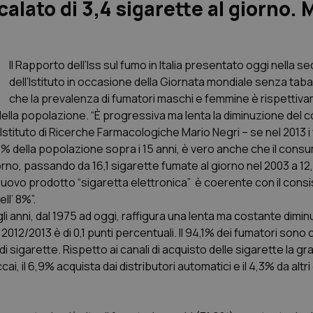
ato di 3,4 sigarette al giorno. M
Il Rapporto dell’Iss sul fumo in Italia presentato oggi nella s
dell’Istituto in occasione della Giornata mondiale senza tab
che la prevalenza di fumatori maschi e femmine è rispettiv
% della popolazione. “È progressiva ma lenta la diminuzione del
l’Istituto di Ricerche Farmacologiche Mario Negri – se nel 2013 i
6% della popolazione sopra i 15 anni, è vero anche che il cons
giorno, passando da 16,1 sigarette fumate al giorno nel 2003 a 12,
uovo prodotto “sigaretta elettronica” è coerente con il consi
ll’ 8%”.
i anni, dal 1975 ad oggi, raffigura una lenta ma costante dimin
012/2013 è di 0,1 punti percentuali. Il 94,1% dei fumatori son
 sigarette. Rispetto ai canali di acquisto delle sigarette la g
 il 6,9% acquista dai distributori automatici e il 4,3% da altri 