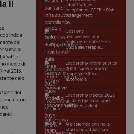
a il
infrastrutture,
compliance, GDPR e Risk
management
ede
Gestione
acco,indica
dell'Ipertensione
amente del
resistente: dalle Linee
Guida alle terapie
 consumo di
innovative
 fumatori
Leadership Infermieristica
umo medio di
2026: nuovi modelli di
7 nel 2013.
responsabilità e
stente calo
autonomia
uzione dei
Leadership Medica 2026:
o consumatori
guidare team clinici ad
alte prestazioni
rande
canali
AI e telemedicina nello
studio odontoiatrico: