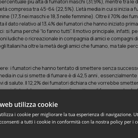
ercentuale più alta di fumatori maschi (31,9%), mentre tra le 
’età compresa tra 45-64 (22,5%). L’età media in cui si inizia a f
ine (17,3 nei maschi e 18,3 nelle femmine). Oltre il 70% dei fum
a il dato relativo al 13,4% dei fumatori che hanno iniziato prima d
 si fuma perché “lo fanno tutti”. Il motivo principale, infatti, per
azioni ludiche o ricreazionale in compagnia di amici e compagni d
degli Italiani ha oltre la metà degli amici che fumano, ma tale pe
tere: i fumatori che hanno tentato di smettere senza succes
media in cui si smette di fumare è di 42,5 anni , essenzialmente 
 di salute. Il 12,2% dei fumatori dichiara che vorrebbe smette
 consigliato dal proprio medico di smettere di fumare e al solo 
tri Antifumo. D’altronde i Centri Antifumo sono conosciuti solo 
web utilizza cookie
precedenti (nel2009 erano conosciuti dal 52,3%).
atica (anche solo occasionalmente) almeno un gioco d’azzardo, m
ilizza i cookie per migliorare la tua esperienza di navigazione. Ut
,9%.
consenti a tutti i cookie in conformità con la nostra policy per i 
evalentemente sigarette confezionate che acquista dal tabacc