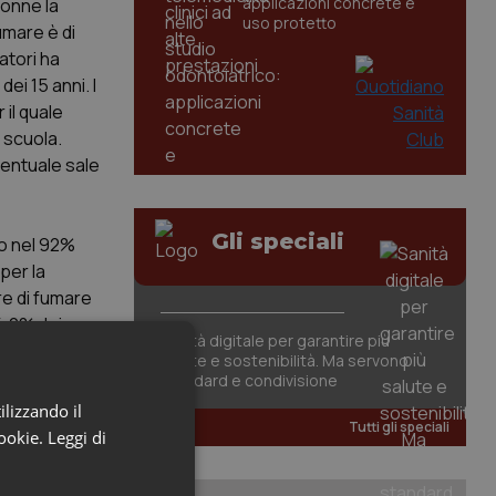
applicazioni concrete e
donne la
uso protetto
umare è di
atori ha
ei 15 anni. I
 il quale
i scuola.
rcentuale sale
Gli speciali
so nel 92%
per la
re di fumare
4,2% dei
Sanità digitale per garantire più
dal 31,8%
salute e sostenibilità. Ma servono
standard e condivisione
a tra i
ilizzando il
Tutti gli speciali
cookie.
Leggi di
aio. Il 9,6%