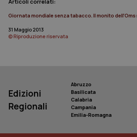
Articoli correlati:
Giornata mondiale senza tabacco. Il monito dell’Oms: “
tracking-sites-ironf
tracking-enable
31 Maggio 2013
© Riproduzione riservata
tracking-sites-ironf
session-id
_ga
Abruzzo
Edizioni
Basilicata
Calabria
PHPSESSID
Regionali
Campania
Emilia-Romagna