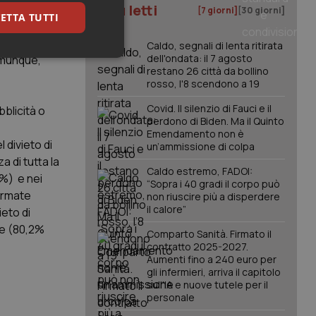
I più letti
uesta
[7 giorni]
[30 giorni]
ETTA TUTTI
mbi i sessi
eriore
Caldo, segnali di lenta ritirata
dell'ondata: il 7 agosto
Comunque,
keting
restano 26 città da bollino
rosso, l'8 scendono a 19
Covid. Il silenzio di Fauci e il
bblicità o
perdono di Biden. Ma il Quinto
Emendamento non è
 divieto di
un’ammissione di colpa
a di tutta la
Caldo estremo, FADOI:
1%) e nei
“Sopra i 40 gradi il corpo può
igazione sulle pagine
fermate
non riuscire più a disperdere
kie.
il calore”
eto di
le (80,2%
Comparto Sanità. Firmato il
er memorizzare le
contratto 2025-2027.
utente per la loro
 dati sul consenso
Aumenti fino a 240 euro per
itiche e
gli infermieri, arriva il capitolo
tendo che le loro
sull'IA e nuove tutele per il
ssioni future.
personale
l servizio Cookie-