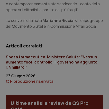
Calabria
Asma & BPCO
e contemporaneamente sta scaricando il costo della
spesa sui cittadini, a partire dai più fragili”.
Campania
Car-T
Lo scrive in una nota
Marianna Ricciardi
, capogruppo
del Movimento 5 Stelle in Commissione Affari Sociali.
Emilia-Romagna
Colesterolo & coronaropatie
Friuli Venezia Giulia
Dermatite Atopica
Articoli correlati:
Lazio
Diabete & glucometri
Spesa farmaceutica. Ministero Salute: “Nessun
aumento fuori controllo, il governo ha aggiunto
Liguria
Disturbi dell’umore
1,4 miliardi”
23 Giugno 2026
Lombardia
Dolore
© Riproduzione riservata
Marche
Donna & Salute
Ultime analisi e review da QS Pro
Molise
Epatiti