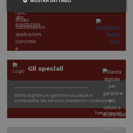
Valle D’Aosta
Oncodermatologia
MOSTRA DETTAGLI
odontoiatrico: applicazioni concrete e
uso protetto
Necessari
Statistici
Marketing
Veneto
Oncoematologia
Oncologia & Nutrizione
Psoriasi & pelle
Necessari
Statistici
Marketing
Quotidiano Cardiologia
I cookie necessari contribuiscono a rendere fruibile il
Gli speciali
sito web abilitandone funzionalità di base quali la
navigazione sulle pagine e l'accesso alle aree
Quotidiano Chirurgia
protette del sito. Il sito web non è in grado di
funzionare correttamente senza questi cookie.
Quotidiano Oncologia
Nome
Fornitore
/
Dominio
Scaden
Sanità digitale per garantire più salute e
sostenibilità. Ma servono standard e condivisione
VISITOR_PRIVACY_METADATA
5 mesi
YouTube
settim
.youtube.com
Quotidiano Pediatria
Tutti gli speciali
Rene & patologie urogenitali