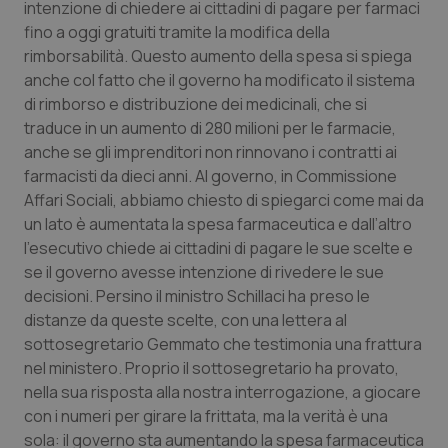
intenzione di chiedere ai cittadini di pagare per farmaci
fino a oggi gratuiti tramite la modifica della
Scienza e Farmaci
rimborsabilità. Questo aumento della spesa si spiega
anche col fatto che il governo ha modificato il sistema
Studi e Analisi
di rimborso e distribuzione dei medicinali, che si
traduce in un aumento di 280 milioni per le farmacie,
Lettere al direttore
anche se gli imprenditori non rinnovano i contratti ai
farmacisti da dieci anni. Al governo, in Commissione
Affari Sociali, abbiamo chiesto di spiegarci come mai da
Edizioni Regionali
un lato è aumentata la spesa farmaceutica e dall’altro
l’esecutivo chiede ai cittadini di pagare le sue scelte e
QS Pro
se il governo avesse intenzione di rivedere le sue
decisioni. Persino il ministro Schillaci ha preso le
Professionisti Sanitari.AI
distanze da queste scelte, con una lettera al
sottosegretario Gemmato che testimonia una frattura
Abruzzo
QS Pro Gold
nel ministero. Proprio il sottosegretario ha provato,
nella sua risposta alla nostra interrogazione, a giocare
QS Club
Newsletter
Basilicata
Artrite & artrosi
con i numeri per girare la frittata, ma la verità è una
sola: il governo sta aumentando la spesa farmaceutica