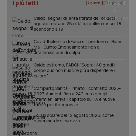
I più letti
[7 giorni]
[30 giorni]
Salute orale & impianti
Caldo, segnali di lenta ritirata dell'ondata: il 7
Sangue & coagulazione
agosto restano 26 città da bollino rosso, l'8
scendono a 19
Tiroide
Covid. Il silenzio di Fauci e il perdono di Biden.
Ma il Quinto Emendamento non è
un’ammissione di colpa
Tumore al seno
Caldo estremo, FADOI: “Sopra i 40 gradi il
CookieScriptConsent
5 mesi
CookieScript
Tumore ovarico
corpo può non riuscire più a disperdere il
settim
www.quotidianosanita.it
calore”
Tumori del Polmone & Testa Collo
Comparto Sanità. Firmato il contratto 2025-
2027. Aumenti fino a 240 euro per gli
infermieri, arriva il capitolo sull'IA e nuove
Tumori gastrointestinali
tutele per il personale
Eclissi solare del 12 agosto 2026, come
Ulcera & Reflusso
osservarla in sicurezza
Vaccini