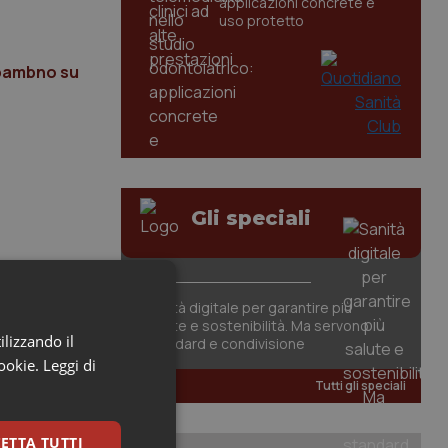
applicazioni concrete e
uso protetto
 bambno su
Gli speciali
Sanità digitale per garantire più
salute e sostenibilità. Ma servono
ilizzando il
standard e condivisione
cookie.
Leggi di
Tutti gli speciali
ETTA TUTTI