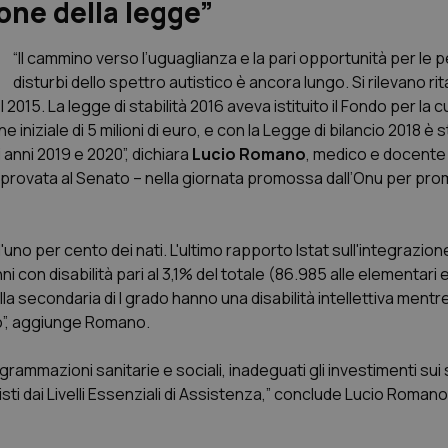
one della legge”
“Il cammino verso l’uguaglianza e la pari opportunità per le
disturbi dello spettro autistico è ancora lungo. Si rilevano rit
15. La legge di stabilità 2016 aveva istituito il Fondo per la c
iniziale di 5 milioni di euro, e con la Legge di bilancio 2018 è 
 anni 2019 e 2020”, dichiara
Lucio Romano
, medico e docente 
approvata al Senato – nella giornata promossa dall’Onu per pr
 l'uno per cento dei nati. L'ultimo rapporto Istat sull'integrazion
ni con disabilità pari al 3,1% del totale (86.985 alle elementari 
nella secondaria di I grado hanno una disabilità intellettiva men
gio”, aggiunge Romano.
rammazioni sanitarie e sociali, inadeguati gli investimenti sui 
evisti dai Livelli Essenziali di Assistenza,” conclude Lucio Roman