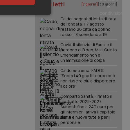
I più letti
[7 giorni]
[30 giorni]
keting
Caldo, segnali di lenta ritirata
dell'ondata: il 7 agosto
restano 26 città da bollino
rosso, l'8 scendono a 19
Covid. Il silenzio di Fauci e il
perdono di Biden. Ma il Quinto
Emendamento non è
un’ammissione di colpa
igazione sulle pagine
Caldo estremo, FADOI:
kie.
“Sopra i 40 gradi il corpo può
non riuscire più a disperdere
il calore”
er memorizzare le
utente per la loro
Comparto Sanità. Firmato il
 dati sul consenso
contratto 2025-2027.
itiche e
tendo che le loro
Aumenti fino a 240 euro per
ssioni future.
gli infermieri, arriva il capitolo
sull'IA e nuove tutele per il
l servizio Cookie-
personale
erenze di consenso
sario che il banner