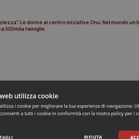
olezza”. Le donne al centro iniziative Onu. Nel mondo un
rca 500mila famiglie
web utilizza cookie
ilizza i cookie per migliorare la tua esperienza di navigazione. Ut
consenti a tutti i cookie in conformità con la nostra policy per i 
RIFIUTA
TAGLI
ACC