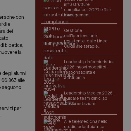
infrastrutture,
compliance, GDPR e Risk
management
 persone con
ardi e
Gestione
ura dei
dell'Ipertensione
stato
resistente: dalle Linee
di bioetica,
Guida alle terapie
innovative
omuovere la
Leadership Infermieristica
2026: nuovi modelli di
responsabilità e
e degli alunni
autonomia
e 66.863 alle
tre seguono
Leadership Medica 2026:
guidare team clinici ad
alte prestazioni
servizi per
o.
AI e telemedicina nello
studio odontoiatrico: