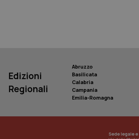
tracking-sites-ironf
tracking-enable
tracking-sites-ironf
session-id
_ga
Abruzzo
Edizioni
Basilicata
Calabria
Regionali
Campania
PHPSESSID
Emilia-Romagna
_ga_KM60CM4NPH
Sede legale e