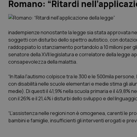
Romano: “Ritardi nell’applicazi
inadempienze nonostante la legge sia stata approvata nel 20
soggetti con disturbo dello spettro autistico, con dotazione 
raddoppiato lo stanziamento portandolo a 10 milioni per gli
senatore della XVII legislatura e correlatore della legge 
consapevolezza della malattia.
“In Italia l'autismo colpisce tra le 300 e le 500mila persone,
con disabilità nelle scuole elementari e medie stima gli alun
medie). Di questi il 41,9% nella scuola primaria e il 49,8% 
con il 26% e il 21,4% i disturbi dello sviluppo e del linguag
“L’assistenza nelle regioni non è omogenea, carenti le prog
bambini e famiglie, insufficienti gli interventi erogati e pr