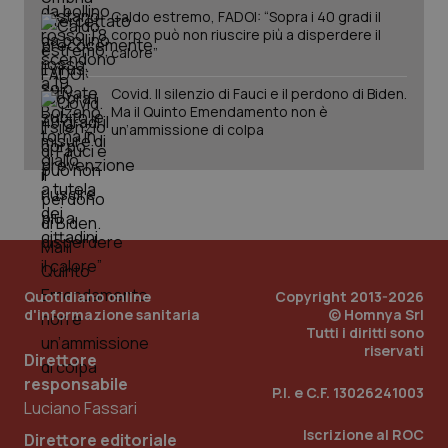
session-id
settim
Caldo estremo, FADOI: “Sopra i 40 gradi il
2 gior
corpo può non riuscire più a disperdere il
calore”
Covid. Il silenzio di Fauci e il perdono di Biden.
_ga
1 anno
Google LLC
Ma il Quinto Emendamento non è
mes
.quotidianosanita.it
un’ammissione di colpa
Quotidiano online
Copyright 2013-2026
d'informazione sanitaria
© Homnya Srl
Tutti i diritti sono
riservati
Direttore
responsabile
P.I. e C.F. 13026241003
Luciano Fassari
Iscrizione al ROC
Direttore editoriale