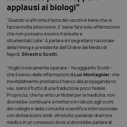
applausi ai biologi”
Scienza e Farmaci
“Quando si affronta il tema dei vaccini è bene che si
faccia molta attenzione. E’ bene fare solo affermazioni
Studi e Analisi
che non possano essere travisate e
strumentalizzate”. A parlare è il segretario nazionale
Lettere al direttore
della Fimmg e presidente dell’Ordine dei Medici di
Napoli,
Silvestro Scotti.
Edizioni Regionali
“Voglio ironicamente sperare – ha aggiunto Scotti –
QS Pro
che il senso delle affermazioni di
Luc Montagnier
, che
inevitabilmente prestano il fianco alla propaganda no
Professionisti Sanitari.AI
vax, siano il frutto di una traduzione poco fedele.
Proprio lui, che ha vinto un Nobel per la medicina, non
Abruzzo
QS Pro Gold
dovrebbe continuare a mettersi in ridicolo agli occhi
dei colleghi e della comunità scientifica internazionale
QS Club
Newsletter
con dichiarazioni simili, oltretutto parlando di errore
Basilicata
Artrite & artrosi
medico in un consesso dove si dovrebbe parlare di