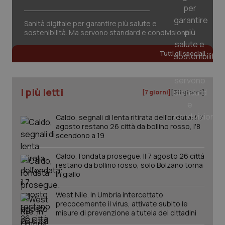
Sanità digitale per garantire più salute e
sostenibilità. Ma servono standard e condivisione
CookieScriptConsent
5 mesi
CookieScript
settim
www.quotidianosanita.it
Tutti gli speciali
I più letti
[7 giorni]
[30 giorni]
Caldo, segnali di lenta ritirata dell'ondata: il 7
agosto restano 26 città da bollino rosso, l'8
scendono a 19
Caldo, l’ondata prosegue. Il 7 agosto 26 città
restano da bollino rosso, solo Bolzano torna
tracking-sites-ironfish-
www.quotidianosanita.it
4
tracking-enable
settim
in giallo
2 gior
West Nile. In Umbria intercettato
precocemente il virus, attivate subito le
misure di prevenzione a tutela dei cittadini
tracking-sites-ironfish-
www.quotidianosanita.it
4