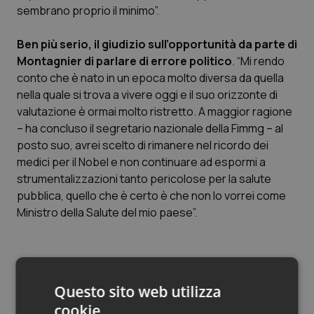
sembrano proprio il minimo”.
Piemonte
HIV
Ben più serio, il giudizio sull’opportunità da parte di
Provincia Autonoma di Bolzano
Infezioni & Febbre
Montagnier di parlare di errore politico
. “Mi rendo
conto che è nato in un epoca molto diversa da quella
nella quale si trova a vivere oggi e il suo orizzonte di
Provincia Autonoma di Trento
Ipertensione & Scompenso
valutazione è ormai molto ristretto. A maggior ragione
– ha concluso il segretario nazionale della Fimmg – al
Puglia
Malattie rare
posto suo, avrei scelto di rimanere nel ricordo dei
medici per il Nobel e non continuare ad espormi a
Sardegna
Malattia di Crohn & Rettocolite Ulcerosa
strumentalizzazioni tanto pericolose per la salute
pubblica, quello che è certo è che non lo vorrei come
Sicilia
Neuroscienze & patologie neurodegenerative
Ministro della Salute del mio paese”.
Toscana
Obesità
Articoli correlati:
Umbria
Oftalmologia
Questo sito web utilizza
Vaccini. Montagnier: “Obbligo, errore politico e
cookie