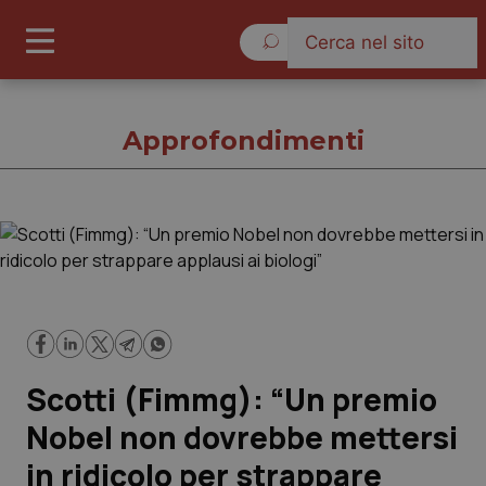
Lunedì 10 Agosto 2026
Approfondimenti
Approfondimenti
Cronache
Governo e Parlamento
Scotti (Fimmg): “Un premio
Regioni e Asl
Nobel non dovrebbe mettersi
in ridicolo per strappare
Lavoro e Professioni