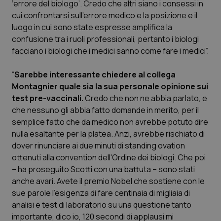
‘errore del biologo’. Credo che altri siano i consessi in
Calabria
Asma & BPCO
cui confrontarsi sull'errore medico e la posizione e il
luogo in cui sono state espresse amplifica la
Campania
Car-T
confusione tra i ruoli professionali, pertanto i biologi
facciano i biologi che i medici sanno come fare i medici”.
Emilia-Romagna
Colesterolo & coronaropatie
“
Sarebbe interessante chiedere al collega
Friuli Venezia Giulia
Dermatite Atopica
Montagnier quale sia la sua personale opinione sui
test pre-vaccinali.
Credo che non ne abbia parlato, e
Lazio
Diabete & glucometri
che nessuno gli abbia fatto domande in merito, per il
semplice fatto che da medico non avrebbe potuto dire
nulla esaltante per la platea. Anzi, avrebbe rischiato di
Liguria
Disturbi dell’umore
dover rinunciare ai due minuti di standing ovation
ottenuti alla convention dell'Ordine dei biologi. Che poi
Lombardia
Dolore
– ha proseguito Scotti con una battuta – sono stati
anche avari. Avete il premio Nobel che sostiene con le
Marche
Donna & Salute
sue parole l’esigenza di fare centinaia di migliaia di
analisi e test di laboratorio su una questione tanto
Molise
Epatiti
importante, dico io, 120 secondi di applausi mi