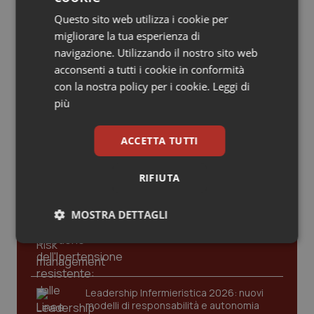
medico”
Valle D’Aosta
Oncodermatologia
Questo sito web utilizza i cookie per
02 Marzo 2018
migliorare la tua esperienza di
Veneto
Oncoematologia
© Riproduzione riservata
navigazione. Utilizzando il nostro sito web
acconsenti a tutti i cookie in conformità
Oncologia & Nutrizione
con la nostra policy per i cookie.
Leggi di
Ultime analisi e review da QS Pro
più
Psoriasi & pelle
Gold
ACCETTA TUTTI
Quotidiano Cardiologia
Cloud sanitario: infrastrutture,
compliance, GDPR e Risk management
RIFIUTA
Quotidiano Chirurgia
MOSTRA DETTAGLI
Quotidiano Oncologia
Gestione dell'Ipertensione resistente:
dalle Linee Guida alle terapie innovative
Necessari
Statistici
Marketing
Quotidiano Pediatria
Rene & patologie urogenitali
Leadership Infermieristica 2026: nuovi
modelli di responsabilità e autonomia