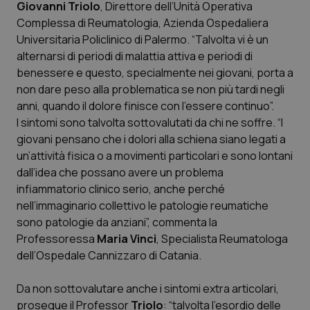
Giovanni Triolo
, Direttore dell’Unità Operativa
Calabria
Asma & BPCO
Complessa di Reumatologia, Azienda Ospedaliera
Universitaria Policlinico di Palermo. “Talvolta vi è un
Campania
Car-T
alternarsi di periodi di malattia attiva e periodi di
benessere e questo, specialmente nei giovani, porta a
Emilia-Romagna
Colesterolo & coronaropatie
non dare peso alla problematica se non più tardi negli
anni, quando il dolore finisce con l’essere continuo”.
Friuli Venezia Giulia
Dermatite Atopica
I sintomi sono talvolta sottovalutati da chi ne soffre. “I
giovani pensano che i dolori alla schiena siano legati a
Lazio
Diabete & glucometri
un’attività fisica o a movimenti particolari e sono lontani
dall’idea che possano avere un problema
infiammatorio clinico serio, anche perché
Liguria
Disturbi dell’umore
nell’immaginario collettivo le patologie reumatiche
sono patologie da anziani”, commenta la
Lombardia
Dolore
Professoressa
Maria Vinci
, Specialista Reumatologa
dell’Ospedale Cannizzaro di Catania.
Marche
Donna & Salute
Da non sottovalutare anche i sintomi extra articolari,
Molise
Epatiti
prosegue il Professor
Triolo
: “talvolta l’esordio delle