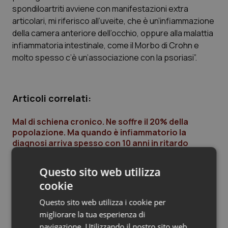
spondiloartriti avviene con manifestazioni extra
Piemonte
HIV
articolari, mi riferisco all’uveite, che è un’infiammazione
della camera anteriore dell’occhio, oppure alla malattia
Provincia Autonoma di Bolzano
Infezioni & Febbre
infiammatoria intestinale, come il Morbo di Crohn e
molto spesso c’è un’associazione con la psoriasi”.
Provincia Autonoma di Trento
Ipertensione & Scompenso
Puglia
Malattie rare
Articoli correlati:
Mal di schiena cronico. Ne soffre il 20% della
Sardegna
Malattia di Crohn & Rettocolite Ulcerosa
popolazione. Ma quando è infiammatorio la
diagnosi arriva spesso con 10 anni in ritardo
Sicilia
Neuroscienze & patologie neurodegenerative
15 Novembre 2014
Questo sito web utilizza
© Riproduzione riservata
Toscana
Obesità
cookie
Questo sito web utilizza i cookie per
Umbria
Oftalmologia
migliorare la tua esperienza di
Ultime analisi e review da QS Pro
navigazione. Utilizzando il nostro sito web