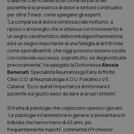
d'allarme che richiede attenzione da parte del
paziente è la presenza di dolori e sintomi continuativi
Scienza e Farmaci
per oltre 3 mesi, come spiegano gli esperti.
“La comparsa di dolore lombosacrale notturno, a
riposo o al risveglio che si attenua con il movimento è
Studi e Analisi
un segno caratteristico della lombalgia infiammatoria
ed è un segno importante di una famiglia di artriti note
Lettere al direttore
come
spondiloartriti
, che oggi possono essere curate
con notevole successo, soprattutto, se diagnosticate
Edizioni Regionali
precocemente”, ha spiegato la Dottoressa
Alessia
Benenati
, Specialista Reumatologa Early Arthritis
QS Pro
Clinic U.O. di Reumatologia A.O.U. Policlinico V.E.
Catania. “Ecco quindi l’importanza di informare il
Professionisti Sanitari.AI
paziente sul giusto peso da dare ai propri sintomi”.
Abruzzo
QS Pro Gold
Si tratta di patologie che colpiscono spesso i giovani.
“Le patologie infiammatorie in genere si presentano in
QS Club
Newsletter
individui che hanno meno di 45 anni, più
Basilicata
Artrite & artrosi
frequentemente maschi”, commenta il Professor