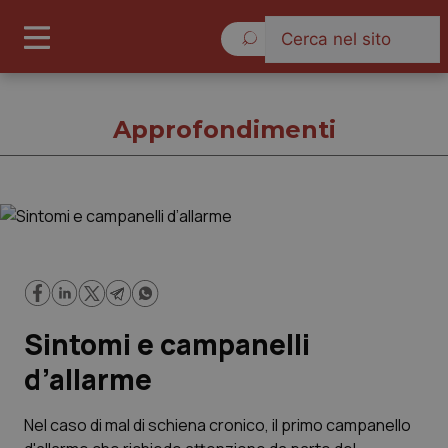
Venerdì 7 Agosto 2026
Approfondimenti
Approfondimenti
Cronache
Sintomi e campanelli
Governo e Parlamento
d’allarme
Regioni e Asl
Nel caso di mal di schiena cronico, il primo campanello
Lavoro e Professioni