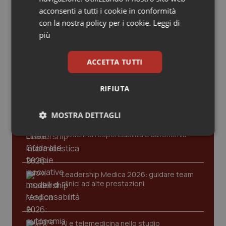
Valle D’Aosta
Oncodermatologia
Gold
acconsenti a tutti i cookie in conformità
con la nostra policy per i cookie.
Leggi di
Veneto
Oncoematologia
Cloud sanitario: infrastrutture,
più
compliance, GDPR e Risk management
Oncologia & Nutrizione
ACCETTA TUTTI
Gestione dell'Ipertensione resistente:
Psoriasi & pelle
dalle Linee Guida alle terapie innovative
RIFIUTA
Quotidiano Cardiologia
MOSTRA DETTAGLI
Leadership Infermieristica 2026: nuovi
Quotidiano Chirurgia
modelli di responsabilità e autonomia
Necessari
Statistici
Marketing
Quotidiano Oncologia
Leadership Medica 2026: guidare team
clinici ad alte prestazioni
Quotidiano Pediatria
Necessari
Statistici
Marketing
Rene & patologie urogenitali
AI e telemedicina nello studio