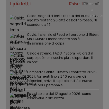
I più letti
settim
www.quotidianosanita.it
[7 giorni]
[30 giorni]
Caldo, segnali di lenta ritirata dell'ondata: il 7
agosto restano 26 città da bollino rosso, l'8
scendono a 19
Covid. Il silenzio di Fauci e il perdono di Biden.
Ma il Quinto Emendamento non è
un’ammissione di colpa
Caldo estremo, FADOI: “Sopra i 40 gradi il
corpo può non riuscire più a disperdere il
tracking-sites-ironfish-
www.quotidianosanita.it
4
calore”
tracking-enable
settim
2 gior
Comparto Sanità. Firmato il contratto 2025-
2027. Aumenti fino a 240 euro per gli
infermieri, arriva il capitolo sull'IA e nuove
tutele per il personale
tracking-sites-ironfish-
www.quotidianosanita.it
4
session-id
settim
Eclissi solare del 12 agosto 2026, come
2 gior
osservarla in sicurezza