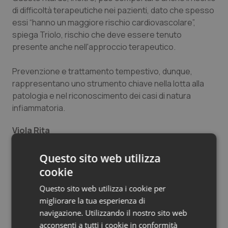
di difficoltà terapeutiche nei pazienti, dato che spesso
Salute orale & impianti
essi “hanno un maggiore rischio cardiovascolare”,
spiega Triolo, rischio che deve essere tenuto
Sangue & coagulazione
presente anche nell'approccio terapeutico.
Tiroide
Prevenzione e trattamento tempestivo, dunque,
rappresentano uno strumento chiave nella lotta alla
Tumore al seno
patologia e nel riconoscimento dei casi di natura
infiammatoria.
Tumore ovarico
Viola Rita
Tumori del Polmone & Testa Collo
Questo sito web utilizza
Sintomi e campanelli d’allarme
Tumori gastrointestinali
cookie
“Non voltargli la schiena”. Gli appuntamenti a
Questo sito web utilizza i cookie per
Catania e Palermo
Ulcera & Reflusso
La diagnosi precoce e il medico di famiglia
migliorare la tua esperienza di
navigazione. Utilizzando il nostro sito web
Vaccini
acconsenti a tutti i cookie in conformità