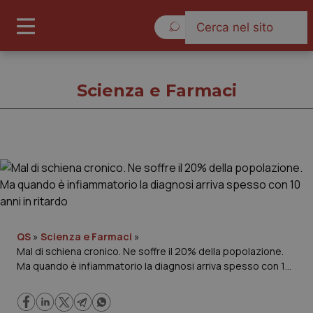
Venerdì 7 Agosto 2026
Scienza e Farmaci
Scienza e Farmaci
Cronache
Governo e Parlamento
QS
»
Scienza e Farmaci
»
Mal di schiena cronico. Ne soffre il 20% della popolazione.
Ma quando è infiammatorio la diagnosi arriva spesso con 10
Regioni e Asl
anni in ritardo
Lavoro e Professioni