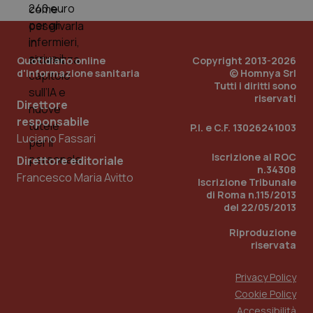
Quotidiano online
Copyright 2013-2026
d'informazione sanitaria
© Homnya Srl
Tutti i diritti sono
riservati
Direttore
Fornitore
/
responsabile
Nome
Scadenza
Descrizion
P.I. e C.F. 13026241003
Dominio
Luciano Fassari
Nome
Fornitore
/
Dominio
Scadenza
Des
_ga_0VMQEQKQ1N
.quotidianosanita.it
1 anno 1
Questo
Iscrizione al ROC
Direttore editoriale
mese
cookie
VISITOR_INFO1_LIVE
5 mesi 4
Que
Google LLC
n.34308
viene
settimane
imp
.youtube.com
Francesco Maria Avitto
utilizzato
You
Iscrizione Tribunale
da Google
ten
di Roma n.115/2013
Analytics
pre
del 22/05/2013
per
del
mantener
vid
lo stato
inco
Riproduzione
della
può
riservata
sessione.
det
vis
web
Privacy Policy
uti
nuo
Cookie Policy
ver
dell
Accessibilità