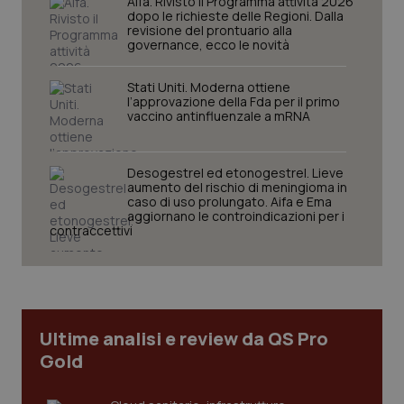
Aifa. Rivisto il Programma attività 2026
navigazione sulle pagine e l'accesso alle aree
dopo le richieste delle Regioni. Dalla
protette del sito. Il sito web non è in grado di
revisione del prontuario alla
funzionare correttamente senza questi cookie.
governance, ecco le novità
Nome
Fornitore
/
Dominio
Scaden
Stati Uniti. Moderna ottiene
VISITOR_PRIVACY_METADATA
5 mesi
YouTube
l’approvazione della Fda per il primo
settim
.youtube.com
vaccino antinfluenzale a mRNA
Desogestrel ed etonogestrel. Lieve
aumento del rischio di meningioma in
caso di uso prolungato. Aifa e Ema
aggiornano le controindicazioni per i
contraccettivi
Ultime analisi e review da QS Pro
Gold
CookieScriptConsent
5 mesi
CookieScript
settim
www.quotidianosanita.it