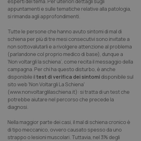
esperti del tema. Per ulteriori dettagli sugli
appuntamenti e sulle tematiche relative alla patologia,
Piemonte
HIV
si rimanda agli approfondimenti.
Provincia Autonoma di Bolzano
Infezioni & Febbre
Tutte le persone che hanno avuto sintomi di mal di
schiena per più di tre mesi consecutivi sono invitate a
Provincia Autonoma di Trento
Ipertensione & Scompenso
non sottovalutarli e a rivolgere attenzione al problema
(parlandone col proprio medico di base), dunque a
Puglia
Malattie rare
‘Non voltargli la schiena’, come recita il messaggio della
campagna. Per chi ha questo disturbo, è anche
Sardegna
Malattia di Crohn & Rettocolite Ulcerosa
disponibile il
test di verifica dei sintomi
disponibile sul
sito web 'Non Voltargli La Schiena'
(www.nonvoltarglilaschiena.it): si tratta di un test che
Sicilia
Neuroscienze & patologie neurodegenerative
potrebbe aiutare nel percorso che precede la
diagnosi.
Toscana
Obesità
Nella maggior parte dei casi, il mal di schiena cronico è
Umbria
Oftalmologia
di tipo meccanico, ovvero causato spesso da uno
strappo o lesioni muscolari. Tuttavia, nel 3% degli