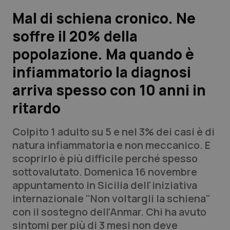
Mal di schiena cronico. Ne
Scienza e Farmaci
soffre il 20% della
popolazione. Ma quando è
Studi e Analisi
infiammatorio la diagnosi
Lettere al direttore
arriva spesso con 10 anni in
Edizioni Regionali
ritardo
QS Pro
Colpito 1 adulto su 5 e nel 3% dei casi è di
natura infiammatoria e non meccanico. E
Professionisti Sanitari.AI
scoprirlo è più difficile perché spesso
sottovalutato. Domenica 16 novembre
appuntamento in Sicilia dell'iniziativa
Abruzzo
QS Pro Gold
internazionale "Non voltargli la schiena"
QS Club
Newsletter
con il sostegno dell'Anmar. Chi ha avuto
Basilicata
Artrite & artrosi
sintomi per più di 3 mesi non deve