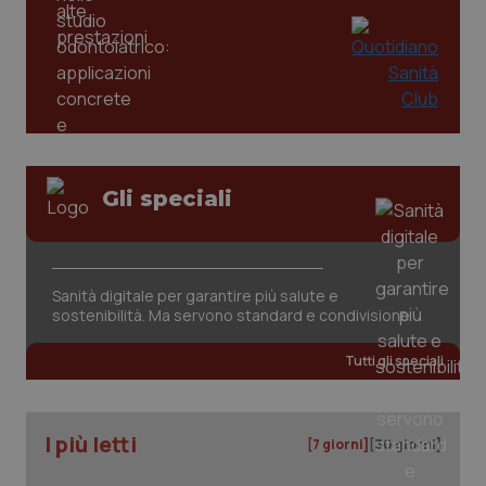
_ga
1 anno
Google LLC
mes
.quotidianosanita.it
Gli speciali
Sanità digitale per garantire più salute e
sostenibilità. Ma servono standard e condivisione
Tutti gli speciali
I più letti
[7 giorni]
[30 giorni]