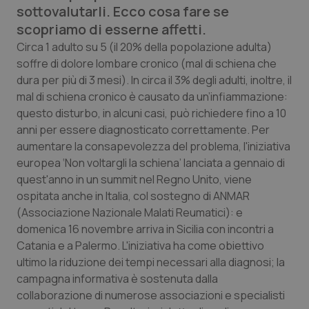
sottovalutarli. Ecco cosa fare se
Calabria
Asma & BPCO
scopriamo di esserne affetti.
Campania
Car-T
Circa 1 adulto su 5 (il 20% della popolazione adulta)
soffre di dolore lombare cronico (mal di schiena che
dura per più di 3 mesi). In circa il 3% degli adulti, inoltre, il
Emilia-Romagna
Colesterolo & coronaropatie
mal di schiena cronico è causato da un’infiammazione:
questo disturbo, in alcuni casi, può richiedere fino a 10
Friuli Venezia Giulia
Dermatite Atopica
anni per essere diagnosticato correttamente. Per
aumentare la consapevolezza del problema, l'iniziativa
Lazio
Diabete & glucometri
europea ‘Non voltargli la schiena’ lanciata a gennaio di
quest'anno in un summit nel Regno Unito, viene
Liguria
Disturbi dell’umore
ospitata anche in Italia, col sostegno di ANMAR
(Associazione Nazionale Malati Reumatici): e
Lombardia
Dolore
domenica 16 novembre arriva in Sicilia con incontri a
Catania e a Palermo. L'iniziativa ha come obiettivo
Marche
Donna & Salute
ultimo la riduzione dei tempi necessari alla diagnosi; la
campagna informativa è sostenuta dalla
collaborazione di numerose associazioni e specialisti
Molise
Epatiti