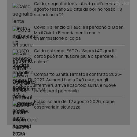
Caldo, segnali di lenta ritirata dell'ondata: il 7
agosto restano 26 città da bollino rosso, l'8
scendono a 21
PHPSESSID
Sessio
PHP.net
www.quotidianosanita.it
Covid. Il silenzio di Fauci e il perdono di Biden.
Ma il Quinto Emendamento non è
un’ammissione di colpa
Caldo estremo, FADOI: “Sopra i 40 gradi il
corpo può non riuscire più a disperdere il
calore”
Comparto Sanità. Firmato il contratto 2025-
2027. Aumenti fino a 240 euro per gli
infermieri, arriva il capitolo sull'IA e nuove
tutele per il personale
Eclissi solare del 12 agosto 2026, come
osservarla in sicurezza
_ga_KM60CM4NPH
.quotidianosanita.it
1 anno
mes