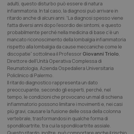
Valle D’Aosta
Oncodermatologia
adulti, questo disturbo può essere di natura
infiammatoria. In tal caso, la diagnosi può arrivare in
Veneto
Oncoematologia
ritardo anche di alcuni anni. “La diagnosi spesso viene
fatta diversi anni dopo l’esordio dei sintomi, e questo
Oncologia & Nutrizione
probabilmente perché nella medicina di base c’è un
mancato riconoscimento della lombalgia infiammatoria
rispetto alla lombalgia da cause meccaniche come le
Psoriasi & pelle
discopatie” sottolinea il Professor
Giovanni Triolo
,
Direttore dell’Unità Operativa Complessa di
Quotidiano Cardiologia
Reumatologia, Azienda Ospedaliera Universitaria
Policlinico di Palermo.
Quotidiano Chirurgia
Il ritardo diagnostico rappresenta un dato
preoccupante, secondo gli esperti, perché, nel
Quotidiano Oncologia
tempo, le condizioni che provocano un mal di schiena
infiammatorio possono limitare i movimenti e, nei casi
Quotidiano Pediatria
più gravi, causare la fusione delle ossa della colonna
vertebrale, trasformandosi in qualche forma di
Rene & patologie urogenitali
spondiloartrite, tra cui la spondiloartrite assiale.
Questo ritardo, inoltre, può comportare anche il rischio