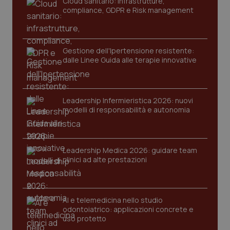
Cloud sanitario: infrastrutture,
compliance, GDPR e Risk management
Gestione dell'Ipertensione resistente:
dalle Linee Guida alle terapie innovative
Leadership Infermieristica 2026: nuovi
modelli di responsabilità e autonomia
tracking-sites-ironfish-
www.quotidianosanita.it
4
tracking-enable
settim
2 gior
Leadership Medica 2026: guidare team
clinici ad alte prestazioni
tracking-sites-ironfish-
www.quotidianosanita.it
4
session-id
settim
2 gior
AI e telemedicina nello studio
odontoiatrico: applicazioni concrete e
uso protetto