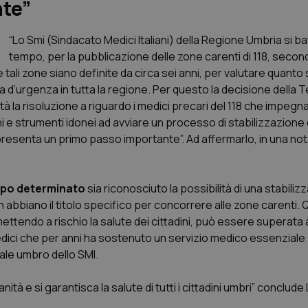
nte”
“Lo Smi (Sindacato Medici Italiani) della Regione Umbria si ba
tempo, per la pubblicazione delle zone carenti di 118, seco
ali zone siano definite da circa sei anni, per valutare quanto si
 d’urgenza in tutta la regione. Per questo la decisione della 
à la risoluzione a riguardo i medici precari del 118 che impegna
 e strumenti idonei ad avviare un processo di stabilizzazione 
esenta un primo passo importante”. Ad affermarlo, in una not
empo determinato
sia riconosciuto la possibilità di una stabili
n abbiano il titolo specifico per concorrere alle zone carenti.
mettendo a rischio la salute dei cittadini, può essere superat
medici che per anni ha sostenuto un servizio medico essenziale 
ale umbro dello SMI.
anità e si garantisca la salute di tutti i cittadini umbri” conclude 