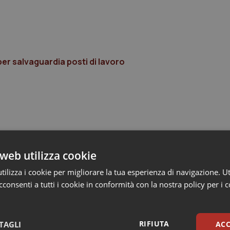
er salvaguardia posti di lavoro
web utilizza cookie
ilizza i cookie per migliorare la tua esperienza di navigazione. Ut
consenti a tutti i cookie in conformità con la nostra policy per i 
RIFIUTA
TAGLI
ACC