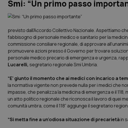
Smi: “Un primo passo importa
previsto dall'Accordo Collettivo Nazionale. Aspettiamo che t
fabbisogno di personale medico e sanitario per la medicina
commissione consiliare regionale, di approvare all’unanimit
promuovere azioni presso il Governo per trovare soluzioni
personale medico precario di emergenza e urgenza, rappr
Lucarelli,
segretario regionale Smi Umbria.
“E’ giunto il momento che ai medici con incarico a t
la normativa vigente non prevede nulla per i medici che no
impasse, che penalizza la medicina di emergenza e il 118, 
un atto politico regionale che riconosca il lavoro di quei 
comunità umbra, come il 118” aggiunge il segretario region
“Si metta fine a un’odiosa situazione di precarietà
in s