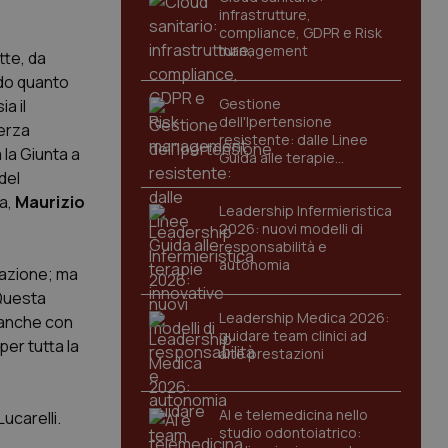
infrastrutture,
compliance, GDPR e Risk
management
tte, da
ndo quanto
Gestione
a il
dell'Ipertensione
Terza
resistente: dalle Linee
 la Giunta a
Guida alle terapie
innovative
del
a,
Maurizio
Leadership Infermieristica
2026: nuovi modelli di
responsabilità e
autonomia
zzazione; ma
 Questa
Leadership Medica 2026:
a anche con
guidare team clinici ad
per tutta la
alte prestazioni
AI e telemedicina nello
Lucarelli.
studio odontoiatrico: