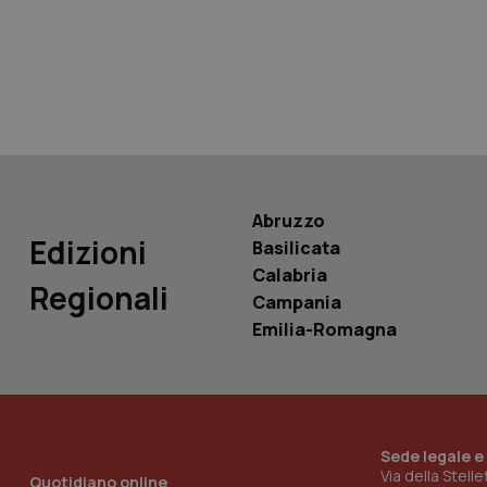
tracking-sites-ironf
tracking-enable
tracking-sites-ironf
session-id
_ga
Abruzzo
Edizioni
Basilicata
Calabria
Regionali
Campania
PHPSESSID
Emilia-Romagna
Sede legale e
_ga_KM60CM4NPH
Via della Stell
Quotidiano online