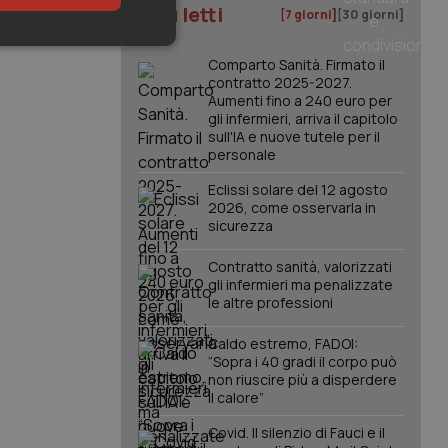
I più letti
[7 giorni]
[30 giorni]
keting
Comparto Sanità. Firmato il
contratto 2025-2027.
Aumenti fino a 240 euro per
gli infermieri, arriva il capitolo
sull'IA e nuove tutele per il
personale
Eclissi solare del 12 agosto
2026, come osservarla in
sicurezza
igazione sulle pagine
kie.
Contratto sanità, valorizzati
gli infermieri ma penalizzate
le altre professioni
er memorizzare le
utente per la loro
 dati sul consenso
Caldo estremo, FADOI:
itiche e
tendo che le loro
“Sopra i 40 gradi il corpo può
ssioni future.
non riuscire più a disperdere
il calore”
l servizio Cookie-
erenze di consenso
sario che il banner
Covid. Il silenzio di Fauci e il
funzioni