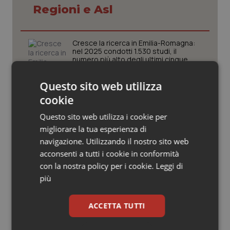
Valle D’Aosta
Oncodermatologia
Regioni e Asl
Veneto
Oncoematologia
Cresce la ricerca in Emilia-Romagna:
nel 2025 condotti 1.530 studi, il
Oncologia & Nutrizione
numero più alto degli ultimi cinque
anni
Psoriasi & pelle
Questo sito web utilizza
Vaccini Hpv. Farmacisti di Perugia:
cookie
“Bene investire in prevenzione,
Quotidiano Cardiologia
Regione apra a somministrazioni in
Questo sito web utilizza i cookie per
farmacia”
migliorare la tua esperienza di
Quotidiano Chirurgia
Hpv. In Umbria vaccino gratuito anche
navigazione. Utilizzando il nostro sito web
per i ragazzi nati nel 2005
acconsenti a tutti i cookie in conformità
Quotidiano Oncologia
con la nostra policy per i cookie.
Leggi di
più
Quotidiano Pediatria
Puglia. Unità di crisi sanitaria al lavoro,
Decaro accelera su 118, liste d’attesa
ACCETTA TUTTI
e conti
Rene & patologie urogenitali