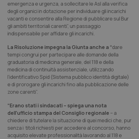
emergenza e urgenza, a sollecitare le Asl alla verifica
Calabria
Asma & BPCO
degli organici in dotazione per individuare gli incarichi
vacanti e consentire alla Regione di pubblicare sul Bur
Campania
Car-T
gli ambiti territoriali carenti”, un passaggio
indispensabile per affidare gli incarichi.
Emilia-Romagna
Colesterolo & coronaropatie
La Risoluzione impegna la Giunta anche a “
dare
Friuli Venezia Giulia
Dermatite Atopica
tempi congrui per partecipare alle domande della
graduatoria di medicina generale, del 118 e della
Lazio
Diabete & glucometri
medicina di continuità assistenziale, utilizzando
l’identificativo Spid (Sistema pubblico identità digitale)
e di prorogare gli incarichi fino alla pubblicazione delle
Liguria
Disturbi dell’umore
zone carenti”.
Lombardia
Dolore
“Erano stati i sindacati – spiega una nota
dell’ufficio stampa del Consiglio regionale
– a
Marche
Donna & Salute
chiedere di tutelare la situazione di quei medici che, pur
senza i titoli richiesti per accedere al concorso, hanno
Molise
Epatiti
acquisito elevate professionalità lavorando al 118 e