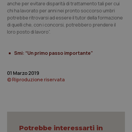
anche per evitare disparità di trattamento tali per cui
Piemonte
HIV
chi ha lavorato per anni nei pronto soccorso umbri
potrebbe ritrovarsi ad essere il tutor della formazione
di quelli che, con i concorsi, potrebbero prendere il
Provincia Autonoma di Bolzano
Infezioni & Febbre
loro posto di lavoro”.
Provincia Autonoma di Trento
Ipertensione & Scompenso
Smi: “Un primo passo importante”
Puglia
Malattie rare
Sardegna
Malattia di Crohn & Rettocolite Ulcerosa
01 Marzo 2019
© Riproduzione riservata
Sicilia
Neuroscienze & patologie neurodegenerative
Toscana
Obesità
Umbria
Oftalmologia
Potrebbe interessarti in