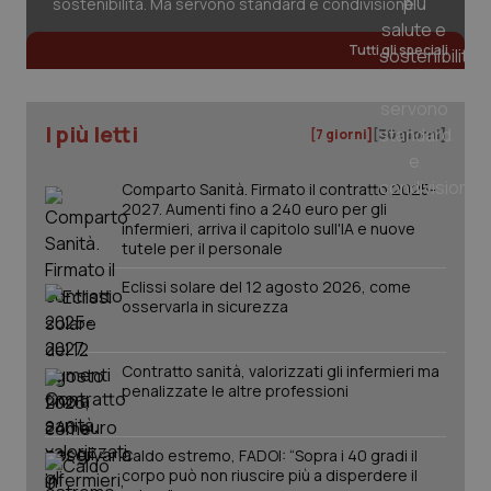
sostenibilità. Ma servono standard e condivisione
Tutti gli speciali
tracking-sites-ironfish-
www.quotidianosanita.it
4
tracking-enable
settim
2 gior
I più letti
[7 giorni]
[30 giorni]
Comparto Sanità. Firmato il contratto 2025-
2027. Aumenti fino a 240 euro per gli
tracking-sites-ironfish-
www.quotidianosanita.it
4
infermieri, arriva il capitolo sull'IA e nuove
session-id
settim
2 gior
tutele per il personale
Eclissi solare del 12 agosto 2026, come
osservarla in sicurezza
_ga
1 anno
Google LLC
mes
.quotidianosanita.it
Contratto sanità, valorizzati gli infermieri ma
penalizzate le altre professioni
Caldo estremo, FADOI: “Sopra i 40 gradi il
corpo può non riuscire più a disperdere il