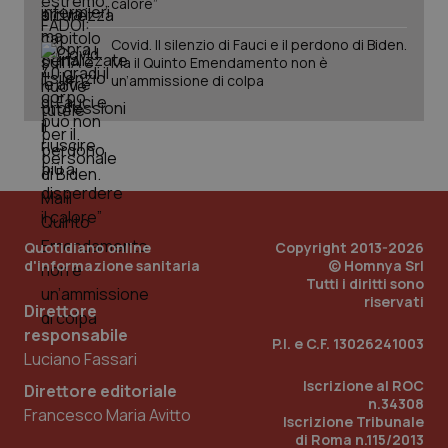
calore”
Covid. Il silenzio di Fauci e il perdono di Biden.
Ma il Quinto Emendamento non è
un’ammissione di colpa
Quotidiano online
Copyright 2013-2026
d'informazione sanitaria
© Homnya Srl
Tutti i diritti sono
riservati
Direttore
responsabile
P.I. e C.F. 13026241003
Luciano Fassari
PHPSESSID
Sessio
PHP.net
www.quotidianosanita.it
Iscrizione al ROC
Direttore editoriale
n.34308
Francesco Maria Avitto
Iscrizione Tribunale
di Roma n.115/2013