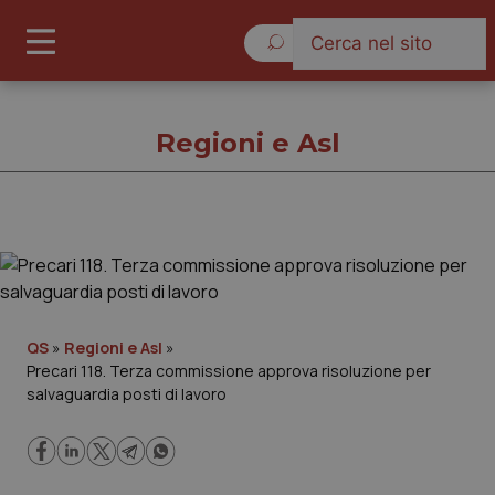
Giovedì 6 Agosto 2026
Regioni e Asl
Regioni e Asl
Cronache
QS
»
Regioni e Asl
»
Precari 118. Terza commissione approva risoluzione per
Governo e Parlamento
salvaguardia posti di lavoro
Regioni e Asl
Lavoro e Professioni