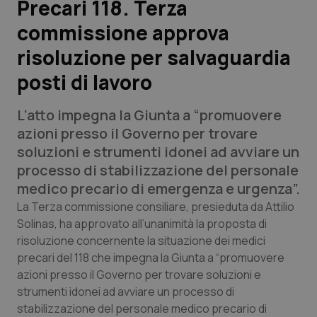
Precari 118. Terza
commissione approva
Scienza e Farmaci
risoluzione per salvaguardia
Studi e Analisi
posti di lavoro
Lettere al direttore
L’atto impegna la Giunta a “promuovere
azioni presso il Governo per trovare
Edizioni Regionali
soluzioni e strumenti idonei ad avviare un
processo di stabilizzazione del personale
QS Pro
medico precario di emergenza e urgenza”.
La Terza commissione consiliare, presieduta da Attilio
Professionisti Sanitari.AI
Solinas, ha approvato all’unanimità la proposta di
risoluzione concernente la situazione dei medici
Abruzzo
QS Pro Gold
precari del 118 che impegna la Giunta a “promuovere
azioni presso il Governo per trovare soluzioni e
QS Club
Newsletter
Basilicata
Artrite & artrosi
strumenti idonei ad avviare un processo di
stabilizzazione del personale medico precario di