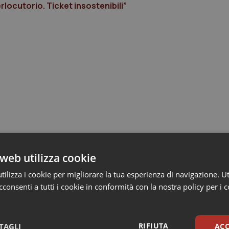
locutorio. Ticket insostenibili”
web utilizza cookie
ilizza i cookie per migliorare la tua esperienza di navigazione. Ut
consenti a tutti i cookie in conformità con la nostra policy per i 
RIFIUTA
TAGLI
ACC