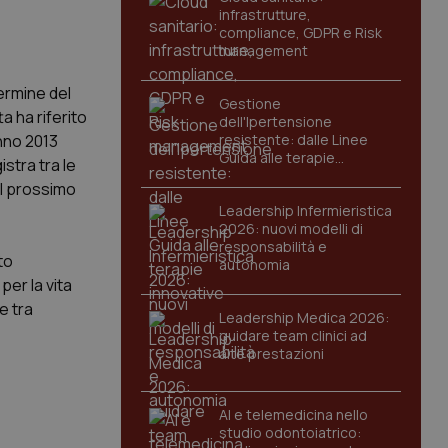
infrastrutture,
compliance, GDPR e Risk
management
ermine del
Gestione
a ha riferito
dell'Ipertensione
anno 2013
resistente: dalle Linee
Guida alle terapie
stra tra le
innovative
el prossimo
Leadership Infermieristica
2026: nuovi modelli di
responsabilità e
to
autonomia
per la vita
ne tra
Leadership Medica 2026:
guidare team clinici ad
alte prestazioni
AI e telemedicina nello
studio odontoiatrico: