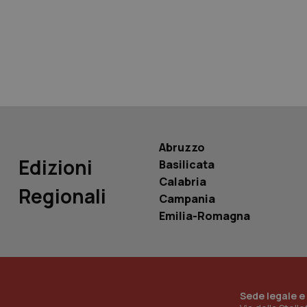
tracking-sites-ironf
tracking-enable
tracking-sites-ironf
session-id
_ga
Abruzzo
Edizioni
Basilicata
Calabria
Regionali
Campania
PHPSESSID
Emilia-Romagna
_ga_KM60CM4NPH
Sede legale e