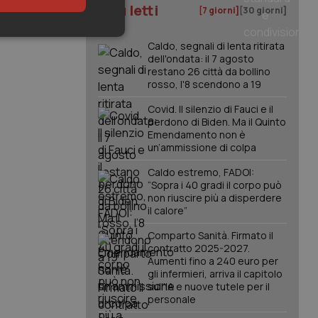
I più letti
[7 giorni]
[30 giorni]
keting
Caldo, segnali di lenta ritirata
dell'ondata: il 7 agosto
restano 26 città da bollino
rosso, l'8 scendono a 19
Covid. Il silenzio di Fauci e il
perdono di Biden. Ma il Quinto
Emendamento non è
un’ammissione di colpa
igazione sulle pagine
Caldo estremo, FADOI:
kie.
“Sopra i 40 gradi il corpo può
non riuscire più a disperdere
il calore”
er memorizzare le
utente per la loro
Comparto Sanità. Firmato il
 dati sul consenso
contratto 2025-2027.
itiche e
tendo che le loro
Aumenti fino a 240 euro per
ssioni future.
gli infermieri, arriva il capitolo
sull'IA e nuove tutele per il
l servizio Cookie-
personale
erenze di consenso
sario che il banner