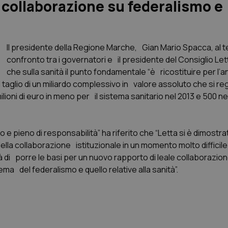
collaborazione su federalismo e
Il presidente della Regione Marche, Gian Mario Spacca, al t
confronto tra i governatori e il presidente del Consiglio Lett
che sulla sanità il punto fondamentale “è ricostituire per l’
 taglio di un miliardo complessivo in valore assoluto che si regi
lioni di euro in meno per il sistema sanitario nel 2013 e 500 n
e pieno di responsabilità” ha riferito che “Letta si è dimostra
lla collaborazione istituzionale in un momento molto difficile 
tà di porre le basi per un nuovo rapporto di leale collaborazio
ma del federalismo e quello relative alla sanità”.