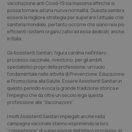
vaccinazione anti Covid-19 sia massima affinché si
Salute orale & impianti
possa tornare ad una nuova normalità. Questa sembra
essere la migliore strategia per superare l’attuale crisi
Sangue & coagulazione
sanitaria mondiale, pertanto occorre che siano resi più
efficienti i sistemi organizzativi ad essa dedicati, anche
Tiroide
in Italia.
Tumore al seno
Gli Assistenti Sanitari, figura cardine nell'intero
processo vaccinale, rivestono, per gli ambiti
specialistici propri della professione, un ruolo
Tumore ovarico
fondamentale nelle attività di Prevenzione, Educazione
e Promozione alla Salute. Essere Assistenti Sanitari in
Tumori del Polmone & Testa Collo
questo periodo evoca la grande tradizione storica e
l’impegno che da oltre un secolo lega questa
Tumori gastrointestinali
professione alle “Vaccinazioni”.
Ulcera & Reflusso
I molti Assistenti Sanitari impiegati anche nella
campagna vaccinale stanno esprimendo la loro
Vaccini
“competence” di supervisione dell’intero processo, in