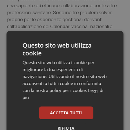
una sapiente ed efficace collaborazione con le altre
professioni sanitarie. Sono inoltre problem solver,
proprio per le esperienze gestionali derivanti
dall’applicazione dei Calendari vaccinali nazionali e
regionali. Il management vaccinale si esplica dalle fasi
della logistica a quelle della pianificazione,
Questo sito web utilizza
organizzazione, attivazione e monitoraggio delle
cookie
attività operative passando attraverso la delicata fase
del counselling e la gestione dell'esitazione vaccinale.
Questo sito web utilizza i cookie per
migliorare la tua esperienza di
Il contributo degli Assistenti Sanitari, in tutte le fasi del
navigazione. Utilizzando il nostro sito web
management e della operatività diretta, sarà un
acconsenti a tutti i cookie in conformità
elemento qualitativamente imprescindibile e decisivo.
con la nostra policy per i cookie.
Leggi di
più
Maria Cavallo
Presidente della Commissione d'Albo Nazionale
ACCETTA TUTTI
Assistenti Sanitari
RIFIUTA