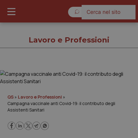
Giovedì 6 Agosto 2026
Lavoro e Professioni
Lavoro e Professioni
Cronache
QS
»
Lavoro e Professioni
»
Campagna vaccinale anti Covid-19: il contributo degli
Governo e Parlamento
Assistenti Sanitari
Regioni e Asl
Lavoro e Professioni