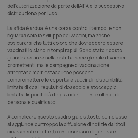
dell’autorizzazione da parte dell’AIFA e la successiva
Piemonte
HIV
distribuzione per l’uso.
Provincia Autonoma di Bolzano
Infezioni & Febbre
La sfida è ardua, è una corsa contro il tempo, e non
riguarda solo lo sviluppo dei vaccini, ma anche
Provincia Autonoma di Trento
Ipertensione & Scompenso
assicurarsi che tutti coloro che dovrebbero essere
vaccinati lo siano in tempi rapidi. Sono state riposte
grandi speranze nella distribuzione globale di vaccini
Puglia
Malattie rare
promettenti, ma le campagne di vaccinazione
affrontano molti ostacoli che possono
Sardegna
Malattia di Crohn & Rettocolite Ulcerosa
compromettere le coperture vaccinali: disponibilità
limitata di dosi, requisiti di dosaggio e stoccaggio,
Sicilia
Neuroscienze & patologie neurodegenerative
limitata disponibilità di spazi idonei e, non ultimo, di
personale qualificato.
Toscana
Obesità
A complicare questo quadro già piuttosto complesso
Umbria
Oftalmologia
si aggiunge purtroppo la diffusione di notizie dai titoli
sicuramente di effetto che rischiano di generare