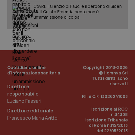
Fornitore
/
Covid. Il silenzio di Fauci e il perdono di Biden.
Nome
Scadenza
Descrizion
Dominio
Ma il Quinto Emendamento non è
Nome
Fornitore
/
Dominio
Scadenza
Des
un’ammissione di colpa
_ga_0VMQEQKQ1N
.quotidianosanita.it
1 anno 1
Questo
mese
cookie
VISITOR_INFO1_LIVE
5 mesi 4
Que
Google LLC
viene
settimane
imp
.youtube.com
utilizzato
You
da Google
ten
Analytics
pre
per
del
mantener
vid
lo stato
inco
della
può
sessione.
det
vis
Quotidiano online
Copyright 2013-2026
web
d'informazione sanitaria
© Homnya Srl
uti
nuo
Tutti i diritti sono
ver
riservati
Direttore
dell
You
responsabile
P.I. e C.F. 13026241003
__Secure-YNID
.youtube.com
5 mesi 4
Que
Luciano Fassari
settimane
imp
You
Iscrizione al ROC
Direttore editoriale
ten
n.34308
pre
Francesco Maria Avitto
Iscrizione Tribunale
del
vid
di Roma n.115/2013
inco
del 22/05/2013
può