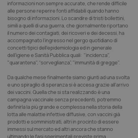
informazioni non sempre accurate, che rende difficile
Calabria
Asma & BPCO
alle persone reperire fonti affidabili quando hanno
bisogno di informazioni. Lo scandire di tristi bollettini,
Campania
Car-T
simili a quelli di una guerra, che giornalmente riportano
il numero dei contagiati, dei ricoveri e dei decessi, ha
Emilia-Romagna
Colesterolo & coronaropatie
accompagnato l’ingresso nel gergo quotidiano di
concetti tipici dell'epidemiologia ed in generale
Friuli Venezia Giulia
Dermatite Atopica
dell'igiene e Sanità Pubblica quali:
"incidenza",
"quarantena", “sorveglianza”, "immunità di gregge".
Lazio
Diabete & glucometri
Da qualche mese finalmente siamo giunti ad una svolta
Liguria
Disturbi dell’umore
e uno spiraglio di speranza si è accesa grazie all'arrivo
dei vaccini. Quella che si sta realizzando è una
campagna vaccinale senza precedenti, potremmo
Lombardia
Dolore
definirla la più grande e complessa nella storia della
lotta alle malattie infettive diffusive, con vaccini già
Marche
Donna & Salute
prodotti e somministrati, altri in procinto di essere
immessi sul mercato ed altri ancora che stanno
Molise
Epatiti
ultimando le fasi sperimentali previste prima