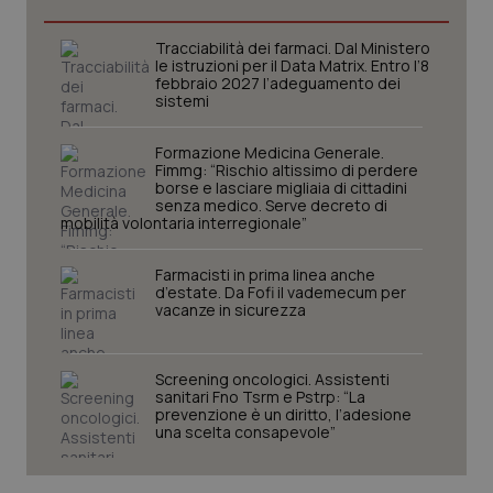
Tracciabilità dei farmaci. Dal Ministero
le istruzioni per il Data Matrix. Entro l’8
febbraio 2027 l’adeguamento dei
sistemi
Formazione Medicina Generale.
Fimmg: “Rischio altissimo di perdere
borse e lasciare migliaia di cittadini
senza medico. Serve decreto di
mobilità volontaria interregionale”
Farmacisti in prima linea anche
d’estate. Da Fofi il vademecum per
CookieScriptConsent
5 mesi
CookieScript
settim
www.quotidianosanita.it
vacanze in sicurezza
Screening oncologici. Assistenti
sanitari Fno Tsrm e Pstrp: “La
prevenzione è un diritto, l’adesione
una scelta consapevole”