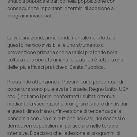
Valle D’Aosta
Oncodermatologia
sfiducia pubblica e panico nella popolazione con
conseguenze importanti in termini di adesione ai
programmi vaccinali.
Veneto
Oncoematologia
Oncologia & Nutrizione
La vaccinazione, arma fondamentale nella lotta a
questo nemico invisibile, è uno strumento di
Psoriasi & pelle
prevenzione primaria che ha radici profonde nella
cultura della società umana; è stata ed è tuttora una
Quotidiano Cardiologia
delle più efficaci pratiche di Sanità Pubblica.
Quotidiano Chirurgia
Prestando attenzione ai Paesi in cui le percentuali di
copertura sono più elevate (Israele, Regno Unito, USA,
Quotidiano Oncologia
etc…) notiamo i primi confortanti risultati ottenuti
mediante la vaccinazione di un gran numero di individui
e questi dimostrano un’inversione di tendenza della
Quotidiano Pediatria
pandemia con una diminuzione dei casi, dei decessi e
dei ricoveri ospedalieri, in particolare nelle terapie
Rene & patologie urogenitali
intensive. È decisivo che l'adesione ai programmi di