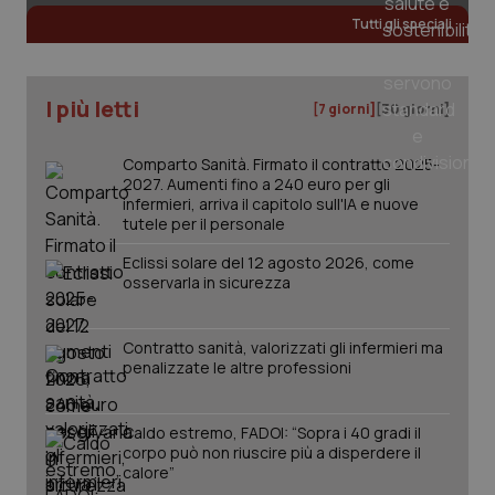
Tutti gli speciali
I più letti
[7 giorni]
[30 giorni]
Comparto Sanità. Firmato il contratto 2025-
2027. Aumenti fino a 240 euro per gli
infermieri, arriva il capitolo sull'IA e nuove
tutele per il personale
Eclissi solare del 12 agosto 2026, come
osservarla in sicurezza
_ga_KM60CM4NPH
.quotidianosanita.it
1 anno
mes
Contratto sanità, valorizzati gli infermieri ma
penalizzate le altre professioni
Caldo estremo, FADOI: “Sopra i 40 gradi il
corpo può non riuscire più a disperdere il
calore”