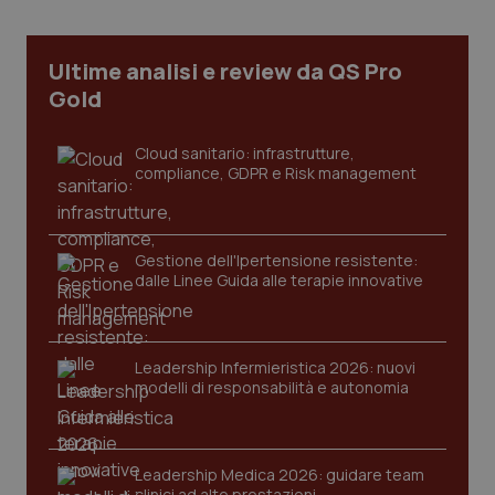
Ultime analisi e review da QS Pro
tracking-sites-ironfish-
www.quotidianosanita.it
4
tracking-enable
settim
Gold
2 gior
Cloud sanitario: infrastrutture,
compliance, GDPR e Risk management
tracking-sites-ironfish-
www.quotidianosanita.it
4
session-id
settim
2 gior
Gestione dell'Ipertensione resistente:
dalle Linee Guida alle terapie innovative
_ga
1 anno
Google LLC
mes
.quotidianosanita.it
Leadership Infermieristica 2026: nuovi
modelli di responsabilità e autonomia
Leadership Medica 2026: guidare team
clinici ad alte prestazioni