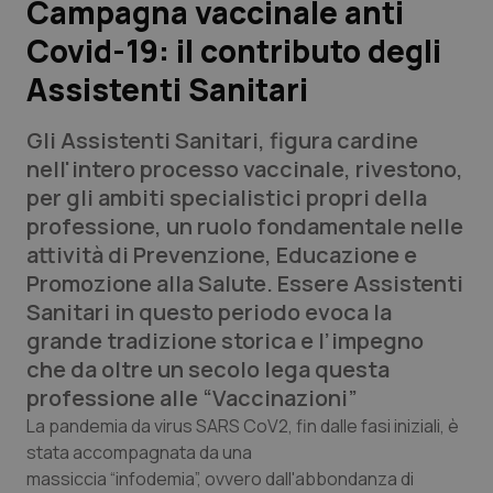
Campagna vaccinale anti
Covid-19: il contributo degli
Scienza e Farmaci
Assistenti Sanitari
Studi e Analisi
Gli Assistenti Sanitari, figura cardine
Lettere al direttore
nell'intero processo vaccinale, rivestono,
per gli ambiti specialistici propri della
Edizioni Regionali
professione, un ruolo fondamentale nelle
attività di Prevenzione, Educazione e
QS Pro
Promozione alla Salute. Essere Assistenti
Sanitari in questo periodo evoca la
Professionisti Sanitari.AI
grande tradizione storica e l’impegno
che da oltre un secolo lega questa
Abruzzo
QS Pro Gold
professione alle “Vaccinazioni”
La pandemia da virus
SARS CoV2
, fin dalle fasi iniziali, è
QS Club
Newsletter
Basilicata
Artrite & artrosi
stata accompagnata da una
massiccia
“infodemia”,
ovvero dall'abbondanza di