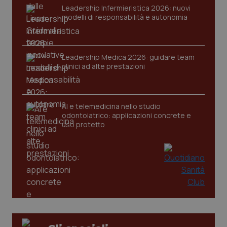
Leadership Infermieristica 2026: nuovi
modelli di responsabilità e autonomia
CookieScriptConsent
5 mesi
CookieScript
Leadership Medica 2026: guidare team
settim
www.quotidianosanita.it
clinici ad alte prestazioni
AI e telemedicina nello studio
odontoiatrico: applicazioni concrete e
uso protetto
tracking-sites-ironfish-
www.quotidianosanita.it
4
tracking-enable
settim
2 gior