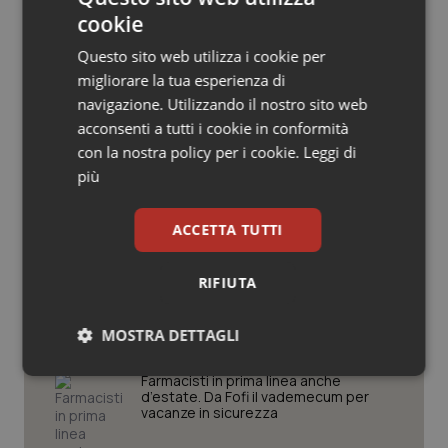
cookie
Salute orale & impianti
Questo sito web utilizza i cookie per
Sangue & coagulazione
Potrebbe interessarti in
migliorare la tua esperienza di
navigazione. Utilizzando il nostro sito web
Lavoro e Professioni
Tiroide
acconsenti a tutti i cookie in conformità
con la nostra policy per i cookie.
Leggi di
Tracciabilità dei farmaci. Dal Ministero
più
Tumore al seno
le istruzioni per il Data Matrix. Entro l’8
febbraio 2027 l’adeguamento dei
sistemi
Tumore ovarico
ACCETTA TUTTI
Formazione Medicina Generale.
Tumori del Polmone & Testa Collo
RIFIUTA
Fimmg: “Rischio altissimo di perdere
borse e lasciare migliaia di cittadini
senza medico. Serve decreto di
Tumori gastrointestinali
mobilità volontaria interregionale”
MOSTRA DETTAGLI
Necessari
Statistici
Marketing
Farmacisti in prima linea anche
Ulcera & Reflusso
d’estate. Da Fofi il vademecum per
vacanze in sicurezza
Vaccini