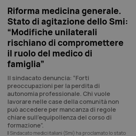
Riforma medicina generale.
Scienza e Farmaci
Stato di agitazione dello Smi:
“Modifiche unilaterali
Studi e Analisi
rischiano di compromettere
Lettere al direttore
il ruolo del medico di
Edizioni Regionali
famiglia”
QS Pro
Il sindacato denuncia: “Forti
preoccupazioni per la perdita di
Professionisti Sanitari.AI
autonomia professionale. Chi vuole
lavorare nelle case della comunità non
può accedere per mancanza di regole
Abruzzo
QS Pro Gold
chiare sull'equipollenza del corso di
QS Club
Newsletter
formazione”.
Basilicata
Artrite & artrosi
Il Sindacato medici italiani (Smi) ha proclamato lo stato