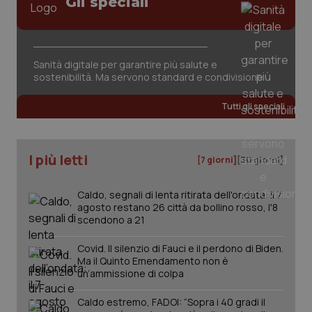
Gli speciali
tracking-sites-ironfish-
www.quotidianosanita.it
4
session-id
settim
2 gior
Sanità digitale per garantire più salute e
sostenibilità. Ma servono standard e condivisione
_ga
1 anno
Google LLC
mes
.quotidianosanita.it
Tutti gli speciali
I più letti
[7 giorni]
[30 giorni]
Caldo, segnali di lenta ritirata dell'ondata: il 7
agosto restano 26 città da bollino rosso, l'8
scendono a 21
Covid. Il silenzio di Fauci e il perdono di Biden.
Ma il Quinto Emendamento non è
un’ammissione di colpa
Caldo estremo, FADOI: “Sopra i 40 gradi il