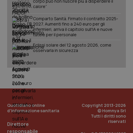
corpo può non riuscire più a disperdere il
calore”
Comparto Sanità. Firmato il contratto 2025-
2027. Aumenti fino a 240 euro per gli
infermieri, arriva il capitolo sull'IA e nuove
tutele per il personale
Eclissi solare del 12 agosto 2026, come
osservarla in sicurezza
PHPSESSID
Sessio
PHP.net
www.quotidianosanita.it
Quotidiano online
Copyright 2013-2026
d'informazione sanitaria
© Homnya Srl
Tutti i diritti sono
riservati
Direttore
responsabile