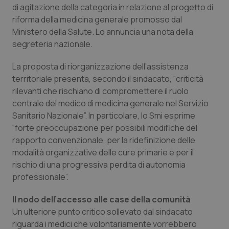
di agitazione della categoria in relazione al progetto di
Calabria
Asma & BPCO
riforma della medicina generale promosso dal
Ministero della Salute. Lo annuncia una nota della
Campania
Car-T
segreteria nazionale.
Emilia-Romagna
Colesterolo & coronaropatie
La proposta di riorganizzazione dell’assistenza
territoriale presenta, secondo il sindacato, “criticità
Friuli Venezia Giulia
Dermatite Atopica
rilevanti che rischiano di compromettere il ruolo
centrale del medico di medicina generale nel Servizio
Lazio
Diabete & glucometri
Sanitario Nazionale”. In particolare, lo Smi esprime
“forte preoccupazione per possibili modifiche del
rapporto convenzionale, per la ridefinizione delle
Liguria
Disturbi dell’umore
modalità organizzative delle cure primarie e per il
rischio di una progressiva perdita di autonomia
Lombardia
Dolore
professionale”.
Marche
Donna & Salute
Il nodo dell’accesso alle case della comunità
Un ulteriore punto critico sollevato dal sindacato
Molise
Epatiti
riguarda i medici che volontariamente vorrebbero