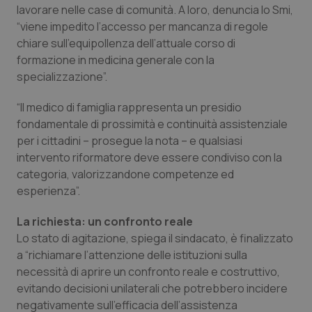
lavorare nelle case di comunità. A loro, denuncia lo Smi,
Piemonte
HIV
“viene impedito l’accesso per mancanza di regole
chiare sull’equipollenza dell’attuale corso di
formazione in medicina generale con la
Provincia Autonoma di Bolzano
Infezioni & Febbre
specializzazione”.
Provincia Autonoma di Trento
Ipertensione & Scompenso
“Il medico di famiglia rappresenta un presidio
fondamentale di prossimità e continuità assistenziale
Puglia
Malattie rare
per i cittadini – prosegue la nota – e qualsiasi
intervento riformatore deve essere condiviso con la
Sardegna
Malattia di Crohn & Rettocolite Ulcerosa
categoria, valorizzandone competenze ed
esperienza”.
Sicilia
Neuroscienze & patologie neurodegenerative
La richiesta: un confronto reale
Lo stato di agitazione, spiega il sindacato, è finalizzato
Toscana
Obesità
a “richiamare l’attenzione delle istituzioni sulla
necessità di aprire un confronto reale e costruttivo,
Umbria
Oftalmologia
evitando decisioni unilaterali che potrebbero incidere
negativamente sull’efficacia dell’assistenza