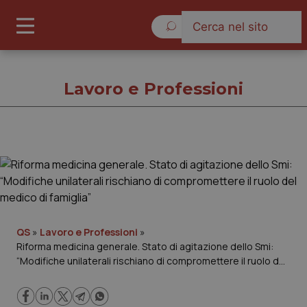
Venerdì 7 Agosto 2026
Lavoro e Professioni
Lavoro e Professioni
Cronache
Governo e Parlamento
QS
»
Lavoro e Professioni
»
Riforma medicina generale. Stato di agitazione dello Smi:
“Modifiche unilaterali rischiano di compromettere il ruolo del
Regioni e Asl
medico di famiglia”
Lavoro e Professioni