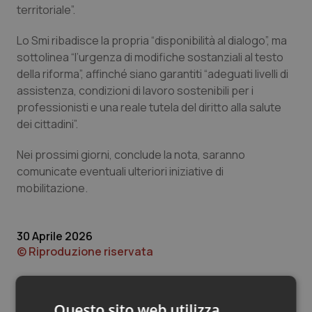
Valle D’Aosta
Oncodermatologia
territoriale”.
Veneto
Oncoematologia
Lo Smi ribadisce la propria “disponibilità al dialogo”, ma
sottolinea “l’urgenza di modifiche sostanziali al testo
della riforma”, affinché siano garantiti “adeguati livelli di
Oncologia & Nutrizione
assistenza, condizioni di lavoro sostenibili per i
professionisti e una reale tutela del diritto alla salute
Psoriasi & pelle
dei cittadini”.
Quotidiano Cardiologia
Nei prossimi giorni, conclude la nota, saranno
comunicate eventuali ulteriori iniziative di
Quotidiano Chirurgia
mobilitazione.
Quotidiano Oncologia
30 Aprile 2026
© Riproduzione riservata
Quotidiano Pediatria
Rene & patologie urogenitali
Questo sito web utilizza