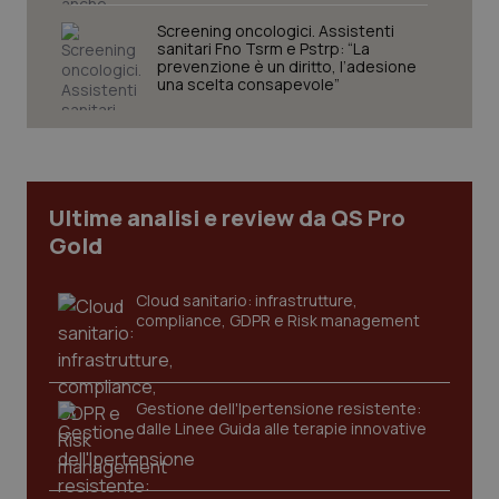
Screening oncologici. Assistenti
sanitari Fno Tsrm e Pstrp: “La
prevenzione è un diritto, l’adesione
Necessari
Statistici
Marketing
una scelta consapevole”
I cookie necessari contribuiscono a rendere fruibile il
sito web abilitandone funzionalità di base quali la
navigazione sulle pagine e l'accesso alle aree
protette del sito. Il sito web non è in grado di
funzionare correttamente senza questi cookie.
Ultime analisi e review da QS Pro
Nome
Fornitore
/
Dominio
Scaden
Gold
VISITOR_PRIVACY_METADATA
5 mesi
YouTube
settim
.youtube.com
Cloud sanitario: infrastrutture,
compliance, GDPR e Risk management
Gestione dell'Ipertensione resistente:
dalle Linee Guida alle terapie innovative