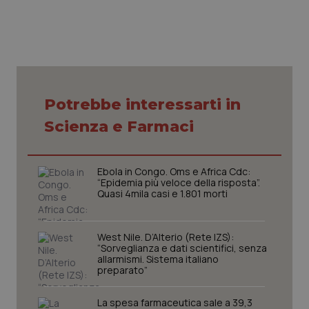
Necessari
Statistici
Marketing
I cookie necessari contribuiscono a rendere fruibile il
Potrebbe interessarti in
sito web abilitandone funzionalità di base quali la
navigazione sulle pagine e l'accesso alle aree
Scienza e Farmaci
protette del sito. Il sito web non è in grado di
funzionare correttamente senza questi cookie.
Nome
Fornitore
/
Dominio
Scaden
Ebola in Congo. Oms e Africa Cdc:
“Epidemia più veloce della risposta”.
VISITOR_PRIVACY_METADATA
5 mesi
YouTube
Quasi 4mila casi e 1.801 morti
settim
.youtube.com
West Nile. D’Alterio (Rete IZS):
“Sorveglianza e dati scientifici, senza
allarmismi. Sistema italiano
preparato”
La spesa farmaceutica sale a 39,3