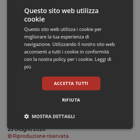
evitando di camminare scalzi e monitorando anche
Questo sito web utilizza
piccole lesioni cutanee, che nelle persone con diabete
cookie
possono complicarsi più facilmente. In presenza di
variazioni frequenti dei valori glicemici o di dubbi sul
Questo sito web utilizza i cookie per
funzionamento dei dispositivi, è
consigliabile
migliorare la tua esperienza di
confrontarsi con il proprio team diabetologico
per
navigazione. Utilizzando il nostro sito web
valutare eventuali adattamenti della terapia. “La
acconsenti a tutti i cookie in conformità
disavventura di Zverev, pur riguardando un atleta
con la nostra policy per i cookie.
Leggi di
professionista seguito da uno staff medico dedicato,
più
ricorda a tutte le persone con diabete quanto sia
importante adottare semplici precauzioni quando le
ACCETTA TUTTI
temperature si impennano”, conclude Buzzetti.
Iscriviti alla Newsletter di Sanità Informazione per
RIFIUTA
rimanere sempre aggiornato
MOSTRA DETTAGLI
25 Giugno 2026
Necessari
Statistici
Marketing
© Riproduzione riservata