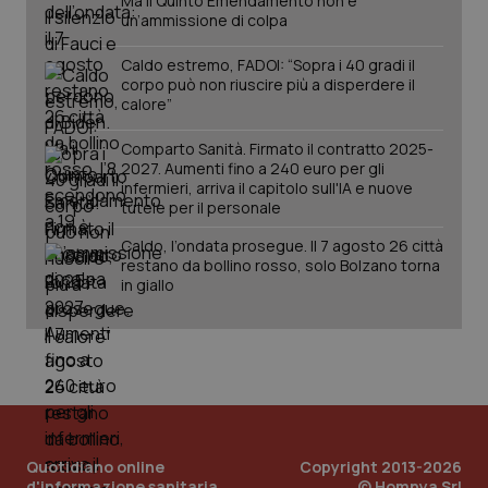
Ma il Quinto Emendamento non è
un’ammissione di colpa
Caldo estremo, FADOI: “Sopra i 40 gradi il
corpo può non riuscire più a disperdere il
calore”
Comparto Sanità. Firmato il contratto 2025-
_ga_KM60CM4NPH
.quotidianosanita.it
1 anno
2027. Aumenti fino a 240 euro per gli
mes
infermieri, arriva il capitolo sull'IA e nuove
tutele per il personale
Caldo, l’ondata prosegue. Il 7 agosto 26 città
restano da bollino rosso, solo Bolzano torna
in giallo
Fornitore
/
Nome
Scadenza
Descrizion
Dominio
Nome
Fornitore
/
Dominio
Scadenza
Des
_ga_0VMQEQKQ1N
.quotidianosanita.it
1 anno 1
Questo
mese
cookie
VISITOR_INFO1_LIVE
5 mesi 4
Que
Google LLC
viene
settimane
imp
.youtube.com
Quotidiano online
Copyright 2013-2026
utilizzato
You
da Google
ten
d'informazione sanitaria
© Homnya Srl