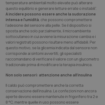
Valle D’Aosta
Oncodermatologia
temperature ambientali molto elevate può alterare
questo equilibrio e generare letture errate o instabili”.
Veneto
Oncoematologia
A incidere possono essere anche la sudorazione
intensa e l’umidità
, che possono compromettere
Oncologia & Nutrizione
l’adesione del sensore alla pelle. Se il dispositivo si
sposta anche solo parzialmente, il microambiente
sottocutaneo in cui avviene la misurazione cambia e i
Psoriasi & pelle
valori registrati possono risultare meno affidabili. Per
questo motivo, se la glicemia indicata dal sensore non
Quotidiano Cardiologia
corrisponde ai sintomi avvertiti, gli specialisti
raccomandano di verificare il valore con un glucometro
Quotidiano Chirurgia
tradizionale prima di modificare la terapia insulinica.
Quotidiano Oncologia
Non solo sensori: attenzione anche all’insulina
Il caldo può compromettere anche la corretta
Quotidiano Pediatria
conservazione dell’insulina. Le confezioni non ancora
aperte devono essere mantenute in frigorifero tra 2 e
Rene & patologie urogenitali
8 °C, mentre quelle in uso possono essere