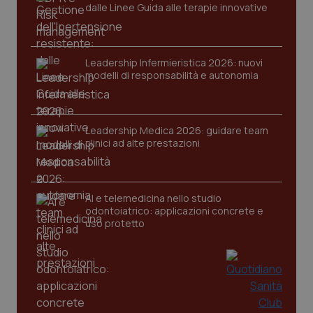
dalle Linee Guida alle terapie innovative
tracking-sites-ironfish-
www.quotidianosanita.it
4
session-id
settim
Leadership Infermieristica 2026: nuovi
2 gior
modelli di responsabilità e autonomia
_ga
1 anno
Google LLC
Leadership Medica 2026: guidare team
mes
.quotidianosanita.it
clinici ad alte prestazioni
AI e telemedicina nello studio
odontoiatrico: applicazioni concrete e
uso protetto