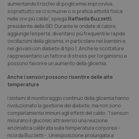
aumentando il rischio di ipoglicemie improvvise,
Piemonte
HIV
soprattutto se ci si muove o si pratica attività fisica
nelle ore più calde”, spiega
Raffaella Buzzetti
,
presidente della SID. Durante le ondate di calore,
Provincia Autonoma di Bolzano
Infezioni & Febbre
aggiunge l’esperta, diventano più frequenti le rapide
oscillazioni della glicemia, in particolare nei bambini e
Provincia Autonoma di Trento
Ipertensione & Scompenso
nei giovani con diabete di tipo 1. Anche le scottature
rappresentano un fattore di stress per l’organismo e
Puglia
Malattie rare
possono favorire un aumento della glicemia.
Sardegna
Malattia di Crohn & Rettocolite Ulcerosa
Anche i sensori possono risentire delle alte
temperature
Sicilia
Neuroscienze & patologie neurodegenerative
I sistemi di monitoraggio continuo della glicemia hanno
rivoluzionato la gestione del diabete, ma non sono
Toscana
Obesità
completamente immuni agli effetti del caldo. “I sensori
misurano il glucosio attraverso una reazione
Umbria
Oftalmologia
enzimatica calibrata sulla temperatura corporea –
ricorda Buzzetti -. Un’esposizione prolungata a