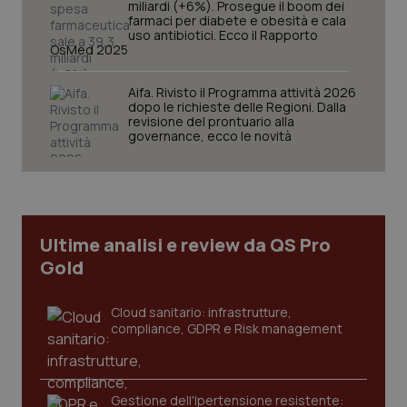
miliardi (+6%). Prosegue il boom dei
farmaci per diabete e obesità e cala
uso antibiotici. Ecco il Rapporto
OsMed 2025
Aifa. Rivisto il Programma attività 2026
dopo le richieste delle Regioni. Dalla
revisione del prontuario alla
CookieScriptConsent
5 mesi
CookieScript
governance, ecco le novità
settim
www.quotidianosanita.it
Ultime analisi e review da QS Pro
Gold
Cloud sanitario: infrastrutture,
compliance, GDPR e Risk management
tracking-sites-ironfish-
www.quotidianosanita.it
4
tracking-enable
settim
2 gior
Gestione dell'Ipertensione resistente: