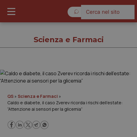
Domenica 9 Agosto 2026
Scienza e Farmaci
Scienza e Farmaci
Cronache
QS
»
Scienza e Farmaci
»
Caldo e diabete, il caso Zverev ricorda i rischi dell’estate:
Governo e Parlamento
“Attenzione ai sensori per la glicemia”
Regioni e Asl
Lavoro e Professioni