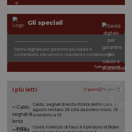
Gli speciali
Sanità digitale per garantire più salute e
sostenibilità. Ma servono standard e condivisione
Tutti gli speciali
PHPSESSID
Sessio
PHP.net
www.quotidianosanita.it
I più letti
[7 giorni]
[30 giorni]
Caldo, segnali di lenta ritirata dell'ondata: il 7
agosto restano 26 città da bollino rosso, l'8
scendono a 19
Covid. Il silenzio di Fauci e il perdono di Biden.