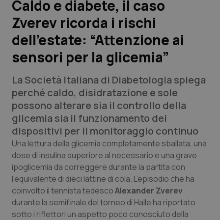
Caldo e diabete, il caso
Zverev ricorda i rischi
Scienza e Farmaci
dell’estate: “Attenzione ai
Studi e Analisi
sensori per la glicemia”
Lettere al direttore
La Società Italiana di Diabetologia spiega
perché caldo, disidratazione e sole
Edizioni Regionali
possono alterare sia il controllo della
glicemia sia il funzionamento dei
QS Pro
dispositivi per il monitoraggio continuo
Una lettura della glicemia completamente sballata, una
Professionisti Sanitari.AI
dose di insulina superiore al necessario e una grave
ipoglicemia da correggere durante la partita con
Abruzzo
QS Pro Gold
l’equivalente di dieci lattine di cola. L’episodio che ha
coinvolto il tennista tedesco
Alexander Zverev
QS Club
Newsletter
Basilicata
Artrite & artrosi
durante la semifinale del torneo di Halle ha riportato
sotto i riflettori un aspetto poco conosciuto della