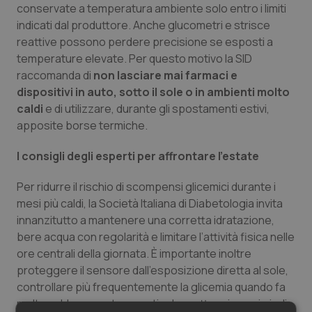
conservate a temperatura ambiente solo entro i limiti
Salute orale & impianti
indicati dal produttore. Anche glucometri e strisce
reattive possono perdere precisione se esposti a
Sangue & coagulazione
temperature elevate. Per questo motivo la SID
raccomanda di
non lasciare mai farmaci e
Tiroide
dispositivi in auto, sotto il sole o in ambienti molto
caldi
e di utilizzare, durante gli spostamenti estivi,
Tumore al seno
apposite borse termiche.
I consigli degli esperti per affrontare l’estate
Tumore ovarico
Per ridurre il rischio di scompensi glicemici durante i
Tumori del Polmone & Testa Collo
mesi più caldi, la Società Italiana di Diabetologia invita
innanzitutto a mantenere una corretta idratazione,
Tumori gastrointestinali
bere acqua con regolarità e limitare l’attività fisica nelle
ore centrali della giornata. È importante inoltre
Ulcera & Reflusso
proteggere il sensore dall’esposizione diretta al sole,
controllare più frequentemente la glicemia quando fa
molto caldo e prestare particolare attenzione ai piedi,
Vaccini