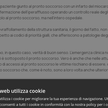
paziente giunto al pronto soccorso con un infarto del miocardi
fermazione dell’iperafflusso operando un controllo reale degl
lo al pronto soccorso, ma nell’intero ospedale.
raffollamento della struttura sanitaria, il giorno del fatto, non
etto ai codici di priorità gialli, che afferiscono a patologie deg
no, in questo caso, verità di buon senso. L’emergenza clinica n
ui è sottoposto il pronto soccorso. Vero è anche che nelle attu
di accessi al pronto soccorso le vittime rischiano di essere, o
to soccorso che, come è noto, sono a loro volta anche ulteriori 
 un corretto codice di priorità, secondo le indicazioni delle line
web utilizza cookie
ntro trenta minuti” che avrebbe consentito di “intraprendere 
ilizza i cookie per migliorare la tua esperienza di navigazione. Ut
consenti a tutti i cookie in conformità con la nostra policy per i 