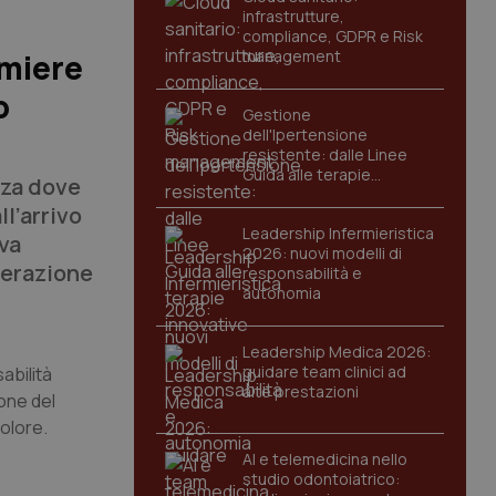
infrastrutture,
compliance, GDPR e Risk
management
rmiere
o
Gestione
dell'Ipertensione
resistente: dalle Linee
Guida alle terapie
nza dove
innovative
l’arrivo
Leadership Infermieristica
eva
2026: nuovi modelli di
derazione
responsabilità e
autonomia
Leadership Medica 2026:
guidare team clinici ad
abilità
alte prestazioni
ione del
colore.
AI e telemedicina nello
studio odontoiatrico: