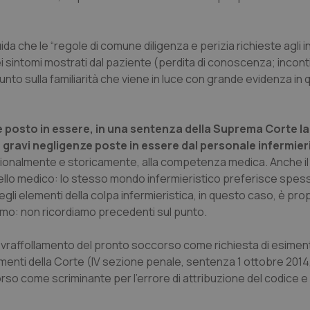
da che le “regole di comune diligenza e perizia richieste agli i
i sintomi mostrati dal paziente (perdita di conoscenza; incon
l punto sulla familiarità che viene in luce con grande evidenza in
ne posto in essere, in una sentenza della Suprema Corte la
e gravi negligenze poste in essere dal personale infermier
dizionalmente e storicamente, alla competenza medica. Anche i
lo medico: lo stesso mondo infermieristico preferisce spess
egli elementi della colpa infermieristica, in questo caso, è prop
amo: non ricordiamo precedenti sul punto.
ovraffollamento del pronto soccorso come richiesta di esimen
menti della Corte (IV sezione penale, sentenza 1 ottobre 2014,
rso come scriminante per l’errore di attribuzione del codice e 