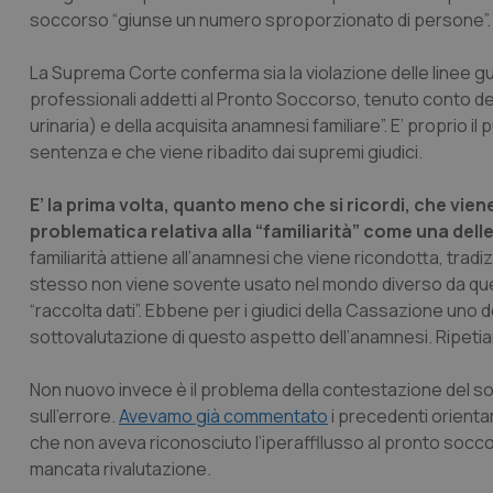
soccorso “giunse un numero sproporzionato di persone”.
La Suprema Corte conferma sia la violazione delle linee gui
professionali addetti al Pronto Soccorso, tenuto conto de
urinaria) e della acquisita anamnesi familiare”. E’ proprio i
sentenza e che viene ribadito dai supremi giudici.
E’ la prima volta, quanto meno che si ricordi, che vie
problematica relativa alla “familiarità” come una dell
familiarità attiene all’anamnesi che viene ricondotta, tra
stesso non viene sovente usato nel mondo diverso da quel
“raccolta dati”. Ebbene per i giudici della Cassazione uno d
sottovalutazione di questo aspetto dell’anamnesi. Ripeti
Non nuovo invece è il problema della contestazione del s
sull’errore.
Avevamo già commentato
i precedenti orienta
che non aveva riconosciuto l’iperaffllusso al pronto socco
mancata rivalutazione.