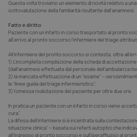
Questa volta troviamo un elemento di novità relativo a una 
sottovalutazione della familiarità risultante dall’anamnesi.
Fatto e diritto
Paziente con un infarto in corso trasportato al pronto s
all’arrivo al pronto soccorso l’infermiere del triage attrib
All’infermiere del pronto soccorso si contesta, oltre all’er
1) L’incompleta compilazione della scheda di accettazione 
(dall’anamnesi effettuata dal personale dell’ambulanza ris
2) la mancata effettuazione di un “esame” – verosimilmen
le “linee guida del triage infermieristico”;
3) l’omessa rivalutazione del paziente per oltre due ore.
In pratica un paziente con un infarto in corso viene accet
cura”.
La difesa dell’infermiere si è incentrata sulla contestazione
situazione clinica” – basata sui referti autoptici che ind
all’ingresso al pronto soccorso e sull’iperafflusso al pro