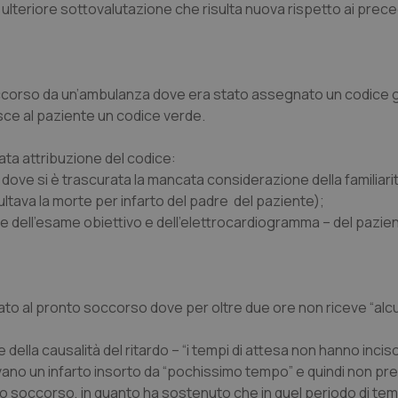
ulteriore sottovalutazione che risulta nuova rispetto ai preced
occorso da un’ambulanza dove era stato assegnato un codice g
uisce al paziente un codice verde.
rata attribuzione del codice:
dove si è trascurata la mancata considerazione della familiari
ultava la morte per infarto del padre del paziente);
te dell’esame obiettivo e dell’elettrocardiogramma – del pazi
tato al pronto soccorso dove per oltre due ore non riceve “alcu
 della causalità del ritardo – “i tempi di attesa non hanno inciso
icavano un infarto insorto da “pochissimo tempo” e quindi non p
nto soccorso, in quanto ha sostenuto che in quel periodo di te