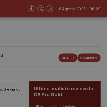
8 Agosto 2026
08:09
ti
QS Club
Newsletter
Ultime analisi e review da
Cassazione. Confermata condanna per omicidio colposo a infermiere che aveva dato un codice verde anziché giallo al pronto soccorso
QS Pro Gold
Cloud sanitario: