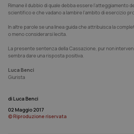
Rimane il dubbio di quale debba essere l’atteggiamento del 
CookieScriptConse
scientifico e che vadano a lambire l’ambito di esercizio pr
In altre parole se una linea guida che attribuisca la compl
o meno considerarsi lecita.
tracking-sites-ironf
tracking-enable
La presente sentenza della Cassazione, pur non intervenendo
tracking-sites-ironf
sembra dare una risposta positiva.
session-id
_ga
Luca Benci
Giurista
Luca Benci
02 Maggio 2017
PHPSESSID
© Riproduzione riservata