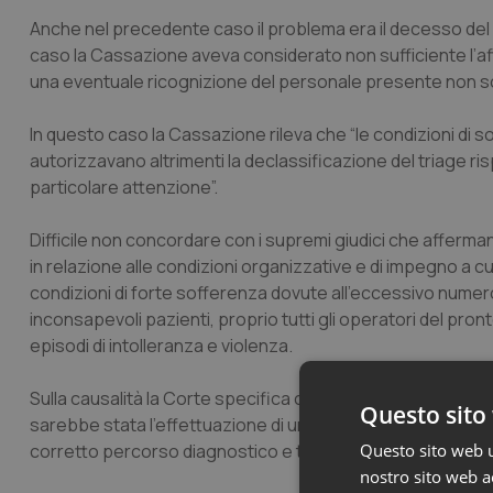
Anche nel precedente caso il problema era il decesso del 
caso la Cassazione aveva considerato non sufficiente l’af
una eventuale ricognizione del personale presente non so
In questo caso la Cassazione rileva che “le condizioni di sov
autorizzavano altrimenti la declassificazione del triage risp
particolare attenzione”.
Difficile non concordare con i supremi giudici che afferma
in relazione alle condizioni organizzative e di impegno a c
condizioni di forte sofferenza dovute all’eccessivo numero 
inconsapevoli pazienti, proprio tutti gli operatori del pron
episodi di intolleranza e violenza.
Sulla causalità la Corte specifica che con la attribuzione di
Questo sito 
sarebbe stata l’effettuazione di un “elettrocardiogramma e
corretto percorso diagnostico e terapeutico”.
Questo sito web ut
nostro sito web ac