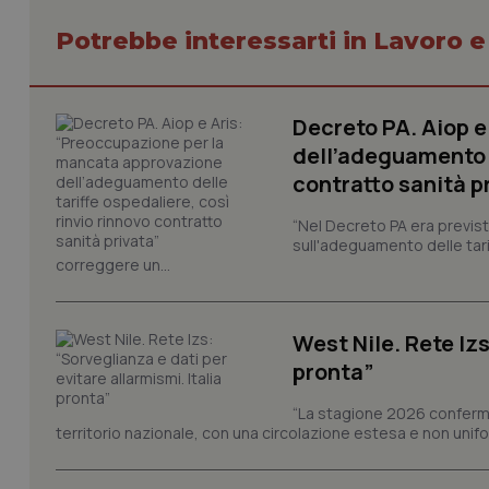
Potrebbe interessarti in Lavoro e
_ga_KM60CM4NPH
Decreto PA. Aiop 
Nome
dell’adeguamento d
Nome
contratto sanità p
VISITOR_INFO1_LIV
_ga_0VMQEQKQ1N
“Nel Decreto PA era previst
sull'adeguamento delle tar
correggere un...
__Secure-YNID
West Nile. Rete Izs
pronta”
YSC
“La stagione 2026 conferma
__Secure-
ROLLOUT_TOKEN
territorio nazionale, con una circolazione estesa e non uniform
tracking-sites-