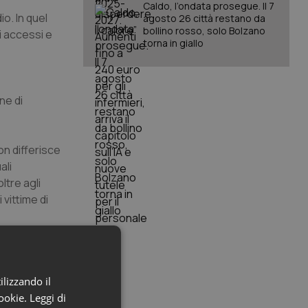
Caldo, l’ondata prosegue. Il 7
o. In quel
agosto 26 città restano da
bollino rosso, solo Bolzano
i accessi e
torna in giallo
ne di
on differisce
ali
ltre agli
vittime di
e guida, ci
utilmente il
ilizzando il
cookie.
Leggi di