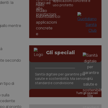
applicazioni concrete e
enti: la
uso protetto
iallo mentre
tà
Gli speciali
ente secondo
Sanità digitale per garantire più
salute e sostenibilità. Ma servono
standard e condivisione
n tipo di
Tutti gli speciali
 sulla
recedente
mpo al pronto