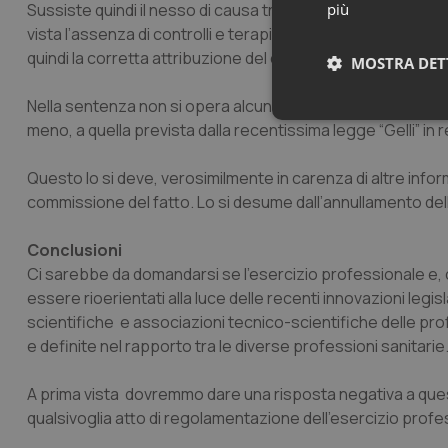
Sussiste quindi il nesso di causa tra il comportamento omi
più
vista l’assenza di controlli e terapie durante il suo period
quindi la corretta attribuzione del codice di triage avrebb
MOSTRA DET
Nella sentenza non si opera alcun riferimento all’esimente 
Neces
meno, a quella prevista dalla recentissima legge “Gelli” in
Questo lo si deve, verosimilmente in carenza di altre info
commissione del fatto. Lo si desume dall’annullamento del
Conclusioni
Ci sarebbe da domandarsi se l’esercizio professionale 
essere rioerientati alla luce delle recenti innovazioni legisla
I cookie necessari con
e l'accesso alle aree 
scientifiche e associazioni tecnico-scientifiche delle pro
e definite nel rapporto tra le diverse professioni sanitarie
Nome
VISITOR_PRIVACY_
A prima vista dovremmo dare una risposta negativa a questo
qualsivoglia atto di regolamentazione dell’esercizio profe