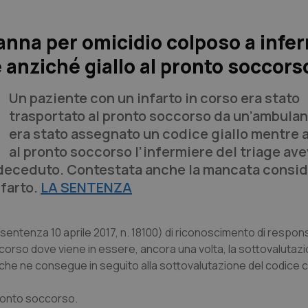
nna per omicidio colposo a infe
 anziché giallo al pronto soccors
Un paziente con un infarto in corso era stato
trasportato al pronto soccorso da un’ambula
era stato assegnato un codice giallo mentre al
al pronto soccorso l’infermiere del triage av
oi deceduto. Contestata anche la mancata consi
nfarto.
LA SENTENZA
ntenza 10 aprile 2017, n. 18100) di riconoscimento di respons
ccorso dove viene in essere, ancora una volta, la sottovalutaz
llo che ne consegue in seguito alla sottovalutazione del codice 
pronto soccorso.