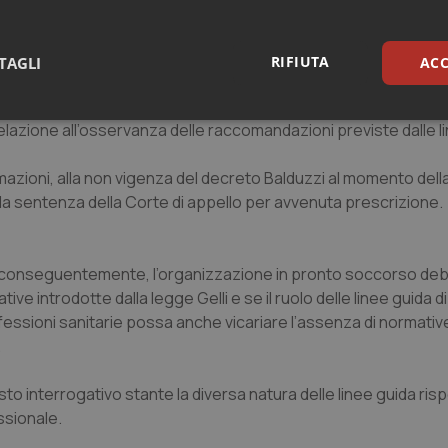
ssivo dell’infermiere e la morte del paziente che può essere a
o presso l’astanteria del pronto soccorso. Dal punto di vista c
e comportato un diverso esito delle sorti del paziente.
RIFIUTA
TAGLI
ACC
per l’osservanza delle linee guida prevista dal decreto Balduz
sari
Statistici
Mar
 relazione all’osservanza delle raccomandazioni previste dalle l
rmazioni, alla non vigenza del decreto Balduzzi al momento dell
la sentenza della Corte di appello per avvenuta prescrizione.
Necessari
Statistici
Marketing
e, conseguentemente, l’organizzazione in pronto soccorso d
tive introdotte dalla legge Gelli e se il ruolo delle linee guida d
tribuiscono a rendere fruibile il sito web abilitandone funzionalità di base quali la nav
protette del sito. Il sito web non è in grado di funzionare correttamente senza questi coo
fessioni sanitarie possa anche vicariare l’assenza di normative
.
Fornitore
/
Dominio
Scadenza
Descrizione
METADATA
5 mesi 4
Questo cookie viene utilizzato p
YouTube
settimane
scelte di consenso e privacy dell'
 interrogativo stante la diversa natura delle linee guida risp
.youtube.com
interazione con il sito. Registra i
ssionale.
del visitatore riguardo a varie pol
impostazioni sulla privacy, garan
preferenze siano onorate nelle se