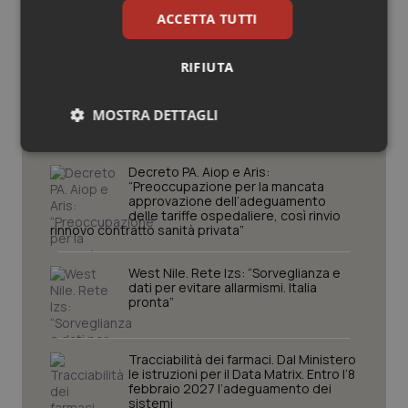
ACCETTA TUTTI
RIFIUTA
Potrebbe interessarti in
Lavoro e Professioni
MOSTRA DETTAGLI
Necessari
Statistici
Marketing
Decreto PA. Aiop e Aris:
“Preoccupazione per la mancata
approvazione dell’adeguamento
delle tariffe ospedaliere, così rinvio
rinnovo contratto sanità privata”
West Nile. Rete Izs: “Sorveglianza e
Necessari
Statistici
Marketing
dati per evitare allarmismi. Italia
pronta”
I cookie necessari contribuiscono a rendere fruibile il
sito web abilitandone funzionalità di base quali la
navigazione sulle pagine e l'accesso alle aree
Tracciabilità dei farmaci. Dal Ministero
protette del sito. Il sito web non è in grado di
le istruzioni per il Data Matrix. Entro l’8
funzionare correttamente senza questi cookie.
febbraio 2027 l’adeguamento dei
Nome
sistemi
Fornitore
/
Dominio
Scaden