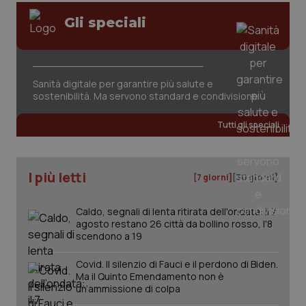
Gli speciali
Sanità digitale per garantire più salute e
sostenibilità. Ma servono standard e condivisione
Tutti gli speciali
I più letti
[7 giorni]
[30 giorni]
Caldo, segnali di lenta ritirata dell'ondata: il 7
agosto restano 26 città da bollino rosso, l'8
scendono a 19
Covid. Il silenzio di Fauci e il perdono di Biden.
Ma il Quinto Emendamento non è
un’ammissione di colpa
PHPSESSID
Sessio
PHP.net
www.quotidianosanita.it