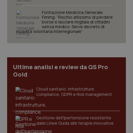
VISITOR_PRIVACY_METADATA
5 mesi
YouTube
settim
.youtube.com
Formazione Medicina Generale.
Fimmg: “Rischio altissimo di perdere
borse e lasciare migliaia di cittadini
senza medico. Serve decreto di
mobilità volontaria interregionale”
Ultime analisi e review da QS Pro
Gold
Cloud sanitario: infrastrutture,
compliance, GDPR e Risk management
CookieScriptConsent
5 mesi
CookieScript
settim
www.quotidianosanita.it
Gestione dell'Ipertensione resistente:
dalle Linee Guida alle terapie innovative