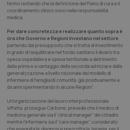
Valle D’Aosta
Oncodermatologia
fermo restando che la definizione del Piano di cura e il
coordinamento clinico sono nella responsabilità
Veneto
Oncoematologia
medica.
Oncologia & Nutrizione
Per dare concretezza e realizzare quanto sopra è
ora che Governo e Regioni investano nel settore
partendo dal presupposto che si tratta di investimento
Psoriasi & pelle
in grado di riequilibrare nel fondo sanitario il divario tra
spesa ospedaliera e spesa territoriale a detrimento
Quotidiano Cardiologia
della prima e a vantaggio della seconda ad iniziare dalla
generalizzazione a livello nazionale del modello di
Quotidiano Chirurgia
infermiere di famiglia/di comunità, già positivamente e
da anni sperimentando in alcune Regioni”.
Quotidiano Oncologia
Un’organizzazione del lavoro interprofessionale
Quotidiano Pediatria
siffatta, prosegue Carbone, prevede che il medico di
medicina generale sia il “clinical manager” dei cittadini
Rene & patologie urogenitali
mentre l’infermiere sia il “care manager”, considerato
che eseguita la diagnosi e prescritta la terapia, per il