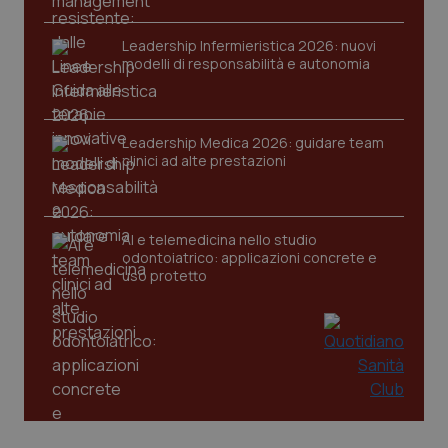
Leadership Infermieristica 2026: nuovi
modelli di responsabilità e autonomia
Leadership Medica 2026: guidare team
tracking-sites-ironfish-
www.quotidianosanita.it
4
clinici ad alte prestazioni
tracking-enable
settim
2 gior
AI e telemedicina nello studio
odontoiatrico: applicazioni concrete e
tracking-sites-ironfish-
www.quotidianosanita.it
4
uso protetto
session-id
settim
2 gior
_ga
1 anno
Google LLC
mes
.quotidianosanita.it