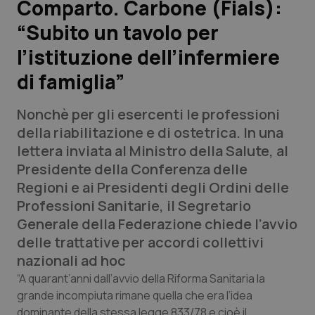
Comparto. Carbone (Fials):
“Subito un tavolo per
Scienza e Farmaci
l’istituzione dell’infermiere
Studi e Analisi
di famiglia”
Lettere al direttore
Nonchè per gli esercenti le professioni
della riabilitazione e di ostetrica. In una
Edizioni Regionali
lettera inviata al Ministro della Salute, al
Presidente della Conferenza delle
QS Pro
Regioni e ai Presidenti degli Ordini delle
Professioni Sanitarie, il Segretario
Professionisti Sanitari.AI
Generale della Federazione chiede l’avvio
delle trattative per accordi collettivi
Abruzzo
QS Pro Gold
nazionali ad hoc
“A quarant’anni dall’avvio della Riforma Sanitaria la
QS Club
Newsletter
Basilicata
Artrite & artrosi
grande incompiuta rimane quella che era l’idea
dominante della stessa legge 833/78 e cioè il