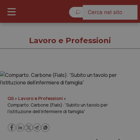
Sabato 8 Agosto 2026
Lavoro e Professioni
Lavoro e Professioni
Cronache
QS
»
Lavoro e Professioni
»
Comparto. Carbone (Fials): “Subito un tavolo per
Governo e Parlamento
l’istituzione dell’infermiere di famiglia”
Regioni e Asl
Lavoro e Professioni