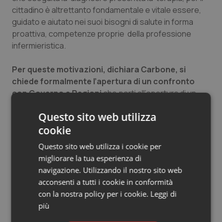
cittadino è altrettanto fondamentale e vitale essere,
Salute orale & impianti
guidato e aiutato nei suoi bisogni di salute in forma
proattiva, competenze proprie della professione
Sangue & coagulazione
infermieristica.
Tiroide
Per queste motivazioni, dichiara Carbone, si
chiede formalmente l’apertura di un confronto
Tumore al seno
con Governo e Regioni
che porti all’apertura di un
tavolo negoziale per la stipula di Accordi Collettivi
Tumore ovarico
Questo sito web utilizza
Nazionali sia per l’istituzione dell’infermiere di famiglia
che per le professioni sanitarie della riabilitazione
cookie
Tumori del Polmone & Testa Collo
nonché per l’ostetrica di comunità.
Questo sito web utilizza i cookie per
migliorare la tua esperienza di
Tumori gastrointestinali
navigazione. Utilizzando il nostro sito web
01 Febbraio 2019
acconsenti a tutti i cookie in conformità
© Riproduzione riservata
Ulcera & Reflusso
con la nostra policy per i cookie.
Leggi di
più
Vaccini