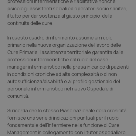
professioni infermieristiche e riabilitative nonché
psicologi, assistenti sociali ed operatori socio sanitari,
Piemonte
HIV
il tutto per dar sostanza al giusto principio della
continuità delle cure.
Provincia Autonoma di Bolzano
Infezioni & Febbre
In questo quadro di riferimento assume un ruolo
Provincia Autonoma di Trento
Ipertensione & Scompenso
primario nella nuova organizzazione del lavoro delle
Cure Primarie, l’assistenza territoriale garantita dalle
Puglia
Malattie rare
professioni infermieristiche dal ruolo del case
manager infermieristico nella presa in carico di pazienti
Sardegna
Malattia di Crohn & Rettocolite Ulcerosa
in condizioni croniche ad alta complessità o di non
autosufficienza/disabilità e al profilo gestionale del
personale infermieristico nel nuovo Ospedale di
Sicilia
Neuroscienze & patologie neurodegenerative
comunità.
Toscana
Obesità
Si ricorda che lo stesso Piano nazionale della cronicità
fornisce una serie di indicazioni puntuali per il ruolo
Umbria
Oftalmologia
fondamentale dell’infermiere nella funzione di Care
Management in collegamento con il tutor ospedaliero,