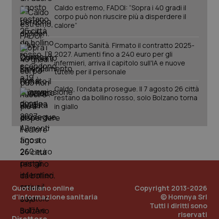
Caldo estremo, FADOI: “Sopra i 40 gradi il
corpo può non riuscire più a disperdere il
calore”
Comparto Sanità. Firmato il contratto 2025-
2027. Aumenti fino a 240 euro per gli
infermieri, arriva il capitolo sull'IA e nuove
tutele per il personale
Caldo, l’ondata prosegue. Il 7 agosto 26 città
restano da bollino rosso, solo Bolzano torna
in giallo
_ga_KM60CM4NPH
.quotidianosanita.it
1 anno
mes
Quotidiano online
Copyright 2013-2026
d'informazione sanitaria
© Homnya Srl
Tutti i diritti sono
riservati