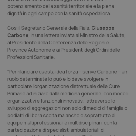
Calabria
Asma & BPCO
potenziamento della sanità territoriale e la piena
dignità in ogni campo con la sanità ospedaliera.
Campania
Car-T
Così il Segretario Generale della Fials,
Giuseppe
Carbone
, in una lettera inviata al Ministro della Salute,
Emilia-Romagna
Colesterolo & coronaropatie
al Presidente della Conferenza delle Regioni e
Province Autonome e ai Presidenti degli Ordini delle
Friuli Venezia Giulia
Dermatite Atopica
Professioni Sanitarie.
Lazio
Diabete & glucometri
“Per rilanciare questa idea forza – scrive Carbone – un
ruolo determinate lo può e lo deve svolgere in
Liguria
Disturbi dell’umore
particolare l’organizzazione distrettuale delle Cure
Primarie ad iniziare dalla medicina generale, con modelli
Lombardia
Dolore
organizzativi e funzionali innovativi, attraverso lo
sviluppo di aggregazioni non solo di medici di famiglia o
Marche
Donna & Salute
pediatri di libera scelta ma anche e soprattutto di
equipe multiprofessionali e multidisciplinari, con la
partecipazione di specialisti ambulatoriali, di
Molise
Epatiti