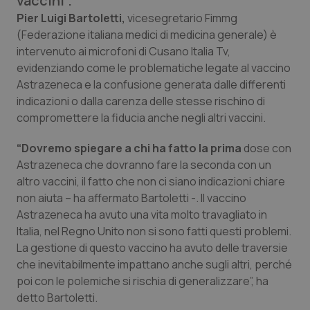
vaccini”.
Calabria
Asma & BPCO
Pier Luigi Bartoletti,
vicesegretario Fimmg
(Federazione italiana medici di medicina generale) è
Campania
Car-T
intervenuto ai microfoni di Cusano Italia Tv,
evidenziando come le problematiche legate al vaccino
Emilia-Romagna
Colesterolo & coronaropatie
Astrazeneca e la confusione generata dalle differenti
indicazioni o dalla carenza delle stesse rischino di
compromettere la fiducia anche negli altri vaccini.
Friuli Venezia Giulia
Dermatite Atopica
“Dovremo spiegare a chi ha fatto la prima
dose con
Lazio
Diabete & glucometri
Astrazeneca che dovranno fare la seconda con un
altro vaccini, il fatto che non ci siano indicazioni chiare
Liguria
Disturbi dell’umore
non aiuta – ha affermato Bartoletti -. Il vaccino
Astrazeneca ha avuto una vita molto travagliato in
Lombardia
Dolore
Italia, nel Regno Unito non si sono fatti questi problemi.
La gestione di questo vaccino ha avuto delle traversie
Marche
Donna & Salute
che inevitabilmente impattano anche sugli altri, perché
poi con le polemiche si rischia di generalizzare”, ha
detto Bartoletti.
Molise
Epatiti