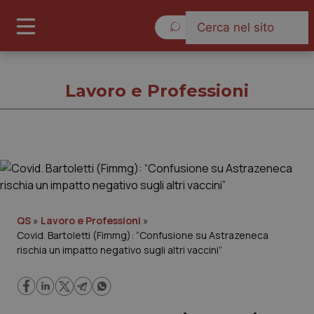
Venerdì 7 Agosto 2026
Lavoro e Professioni
Lavoro e Professioni
Cronache
QS
»
Lavoro e Professioni
»
Covid. Bartoletti (Fimmg): “Confusione su Astrazeneca
Governo e Parlamento
rischia un impatto negativo sugli altri vaccini”
Regioni e Asl
Lavoro e Professioni