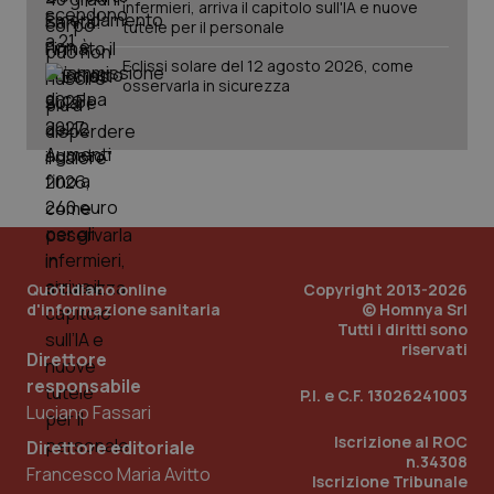
infermieri, arriva il capitolo sull'IA e nuove
tutele per il personale
Eclissi solare del 12 agosto 2026, come
osservarla in sicurezza
PHPSESSID
Sessio
PHP.net
www.quotidianosanita.it
Quotidiano online
Copyright 2013-2026
d'informazione sanitaria
© Homnya Srl
Tutti i diritti sono
riservati
Direttore
responsabile
P.I. e C.F. 13026241003
Luciano Fassari
Iscrizione al ROC
Direttore editoriale
n.34308
Francesco Maria Avitto
Iscrizione Tribunale