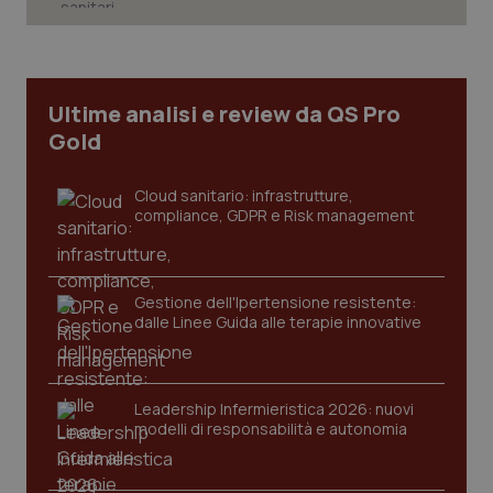
Necessari
Statistici
Marketing
I cookie necessari contribuiscono a rendere fruibile il
sito web abilitandone funzionalità di base quali la
navigazione sulle pagine e l'accesso alle aree
Ultime analisi e review da QS Pro
protette del sito. Il sito web non è in grado di
Gold
funzionare correttamente senza questi cookie.
Nome
Fornitore
/
Dominio
Scaden
Cloud sanitario: infrastrutture,
VISITOR_PRIVACY_METADATA
5 mesi
YouTube
compliance, GDPR e Risk management
settim
.youtube.com
Gestione dell'Ipertensione resistente:
dalle Linee Guida alle terapie innovative
Leadership Infermieristica 2026: nuovi
modelli di responsabilità e autonomia