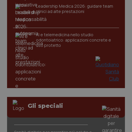
Leadership Medica 2026: guidare team
clinici ad alte prestazioni
CookieScriptConsent
5 mesi
CookieScript
settim
www.quotidianosanita.it
AI e telemedicina nello studio
odontoiatrico: applicazioni concrete e
uso protetto
tracking-sites-ironfish-
www.quotidianosanita.it
4
tracking-enable
settim
2 gior
Gli speciali
tracking-sites-ironfish-
www.quotidianosanita.it
4
session-id
settim