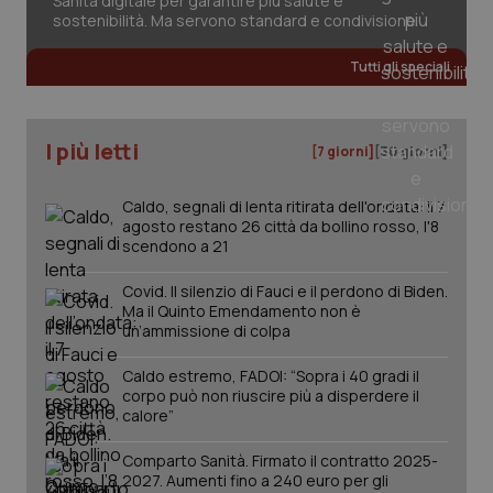
Sanità digitale per garantire più salute e
2 gior
sostenibilità. Ma servono standard e condivisione
Tutti gli speciali
_ga
1 anno
Google LLC
mes
.quotidianosanita.it
I più letti
[7 giorni]
[30 giorni]
Caldo, segnali di lenta ritirata dell'ondata: il 7
agosto restano 26 città da bollino rosso, l'8
scendono a 21
Covid. Il silenzio di Fauci e il perdono di Biden.
Ma il Quinto Emendamento non è
un’ammissione di colpa
Caldo estremo, FADOI: “Sopra i 40 gradi il
corpo può non riuscire più a disperdere il
calore”
Comparto Sanità. Firmato il contratto 2025-
2027. Aumenti fino a 240 euro per gli