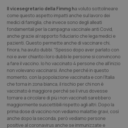
Il vicesegretario della Fimmg h
a voluto sottolineare
Piemonte
HIV
come questo aspetto impatti anche sul lavoro dei
medici di famiglia, che invece sono degli alleati
Provincia Autonoma di Bolzano
Infezioni & Febbre
fondamentali per la campagna vaccinale anti Covid,
anche grazie al rapporto fiduciario che lega medici e
Provincia Autonoma di Trento
Ipertensione & Scompenso
pazienti. Questo permette anche di vaccinare chi,
finora, ha avuto dubbi. “Spesso dopo aver parlato con
Puglia
Malattie rare
noi e aver chiarito i loro dubbi le persone si convincono
a fare il vaccino. Io ho vaccinato 4 persone che all’inizio
Sardegna
Malattia di Crohn & Rettocolite Ulcerosa
non volevano vaccinarsi. Anche perché in questo
momento, con la popolazione vaccinata e con l’Italia
che torna in zona bianca, il rischio per chi non è
Sicilia
Neuroscienze & patologie neurodegenerative
vaccinato è maggiore perché se il virus dovesse
tornare a circolare di più i non vaccinati sarebbero
Toscana
Obesità
maggiormente suscettibili rispetto agli altri. Dopo la
prima dose di vaccino non vediamo malattie gravi, così
Umbria
Oftalmologia
anche dopo la seconda, però vediamo persone
positive al coronavirus anche se immunizzate e