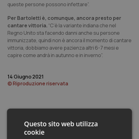
Valle D’Aosta
Oncodermatologia
queste persone possono infettare”.
Veneto
Oncoematologia
Per Bartoletti è, comunque, ancora presto per
cantare vittoria.
“C’è la variante indiana che nel
Regno Unito sta facendo danni anche su persone
Oncologia & Nutrizione
immunizzate, quindi non è ancora il momento di cantare
vittoria, dobbiamo avere pazienza altri 6-7 mesi e
Psoriasi & pelle
capire come andrà in autunno e in inverno”.
Quotidiano Cardiologia
14 Giugno 2021
Quotidiano Chirurgia
© Riproduzione riservata
Quotidiano Oncologia
Quotidiano Pediatria
Questo sito web utilizza
Rene & patologie urogenitali
cookie
Potrebbe interessarti in