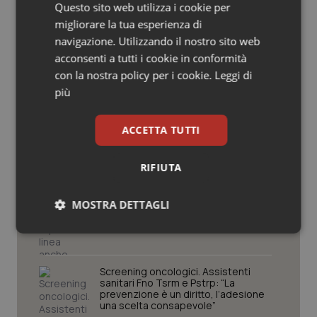
Questo sito web utilizza i cookie per
Lavoro e Professioni
Salute orale & impianti
migliorare la tua esperienza di
navigazione. Utilizzando il nostro sito web
Sangue & coagulazione
acconsenti a tutti i cookie in conformità
Tracciabilità dei farmaci. Dal Ministero
le istruzioni per il Data Matrix. Entro l’8
con la nostra policy per i cookie.
Leggi di
febbraio 2027 l’adeguamento dei
Tiroide
più
sistemi
Tumore al seno
Formazione Medicina Generale.
ACCETTA TUTTI
Fimmg: “Rischio altissimo di perdere
borse e lasciare migliaia di cittadini
senza medico. Serve decreto di
Tumore ovarico
RIFIUTA
mobilità volontaria interregionale”
Tumori del Polmone & Testa Collo
MOSTRA DETTAGLI
Farmacisti in prima linea anche
d’estate. Da Fofi il vademecum per
vacanze in sicurezza
Tumori gastrointestinali
Necessari
Statistici
Marketing
Screening oncologici. Assistenti
Ulcera & Reflusso
sanitari Fno Tsrm e Pstrp: “La
prevenzione è un diritto, l’adesione
una scelta consapevole”
Vaccini