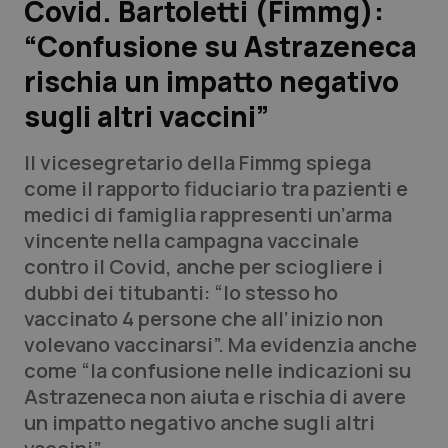
Covid. Bartoletti (Fimmg):
“Confusione su Astrazeneca
Scienza e Farmaci
rischia un impatto negativo
Studi e Analisi
sugli altri vaccini”
Lettere al direttore
Il vicesegretario della Fimmg spiega
come il rapporto fiduciario tra pazienti e
Edizioni Regionali
medici di famiglia rappresenti un’arma
vincente nella campagna vaccinale
QS Pro
contro il Covid, anche per sciogliere i
dubbi dei titubanti: “Io stesso ho
Professionisti Sanitari.AI
vaccinato 4 persone che all’inizio non
volevano vaccinarsi”. Ma evidenzia anche
Abruzzo
QS Pro Gold
come “la confusione nelle indicazioni su
Astrazeneca non aiuta e rischia di avere
QS Club
Newsletter
Basilicata
Artrite & artrosi
un impatto negativo anche sugli altri