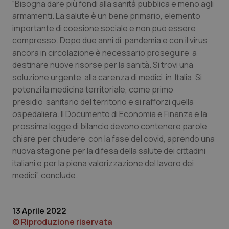
“Bisogna dare più fondi alla sanità pubblica e meno agli
armamenti. La salute è un bene primario, elemento
Piemonte
HIV
importante di coesione sociale e non può essere
compresso. Dopo due anni di pandemia e con il virus
Provincia Autonoma di Bolzano
Infezioni & Febbre
ancora in circolazione è necessario proseguire a
destinare nuove risorse per la sanità. Si trovi una
Provincia Autonoma di Trento
Ipertensione & Scompenso
soluzione urgente alla carenza di medici in Italia. Si
potenzi la medicina territoriale, come primo
Puglia
Malattie rare
presidio sanitario del territorio e si rafforzi quella
ospedaliera. Il Documento di Economia e Finanza e la
Sardegna
Malattia di Crohn & Rettocolite Ulcerosa
prossima legge di bilancio devono contenere parole
chiare per chiudere con la fase del covid, aprendo una
Sicilia
Neuroscienze & patologie neurodegenerative
nuova stagione per la difesa della salute dei cittadini
italiani e per la piena valorizzazione del lavoro dei
medici”, conclude.
Toscana
Obesità
Umbria
Oftalmologia
13 Aprile 2022
© Riproduzione riservata