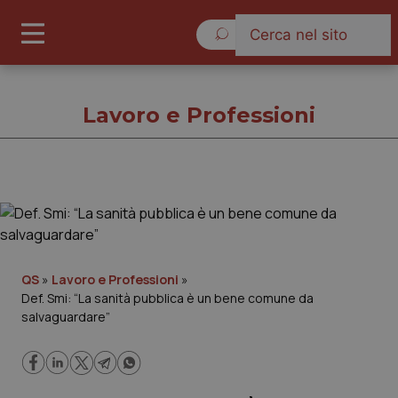
Lunedì 10 Agosto 2026
Lavoro e Professioni
Lavoro e Professioni
Cronache
QS
»
Lavoro e Professioni
»
Def. Smi: “La sanità pubblica è un bene comune da
Governo e Parlamento
salvaguardare”
Regioni e Asl
Lavoro e Professioni