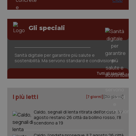
Gli speciali
tracking-sites-ironfish-
www.quotidianosanita.it
4
Sanità digitale per garantire più salute e
tracking-enable
settim
sostenibilità. Ma servono standard e condivisione
2 gior
Tutti gli speciali
tracking-sites-ironfish-
www.quotidianosanita.it
4
session-id
settim
I più letti
2 gior
[7 giorni]
[30 giorni]
Caldo, segnali di lenta ritirata dell'ondata: il 7
agosto restano 26 città da bollino rosso, l'8
_ga
1 anno
Google LLC
scendono a 19
mes
.quotidianosanita.it
Caldo, l’ondata prosegue. Il 7 agosto 26 città