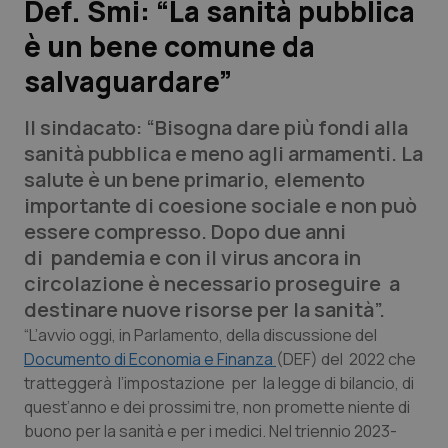
Def. Smi: “La sanità pubblica
è un bene comune da
Scienza e Farmaci
salvaguardare”
Studi e Analisi
Il sindacato: “Bisogna dare più fondi alla
Lettere al direttore
sanità pubblica e meno agli armamenti. La
salute è un bene primario, elemento
Edizioni Regionali
importante di coesione sociale e non può
essere compresso. Dopo due anni
QS Pro
di pandemia e con il virus ancora in
circolazione è necessario proseguire a
Professionisti Sanitari.AI
destinare nuove risorse per la sanità”.
“L’avvio oggi, in Parlamento, della discussione del
Abruzzo
QS Pro Gold
Documento di Economia e Finanza
(DEF) del 2022 che
tratteggerà l’impostazione per la legge di bilancio, di
QS Club
Newsletter
quest’anno e dei prossimi tre, non promette niente di
Basilicata
Artrite & artrosi
buono per la sanità e per i medici. Nel triennio 2023-