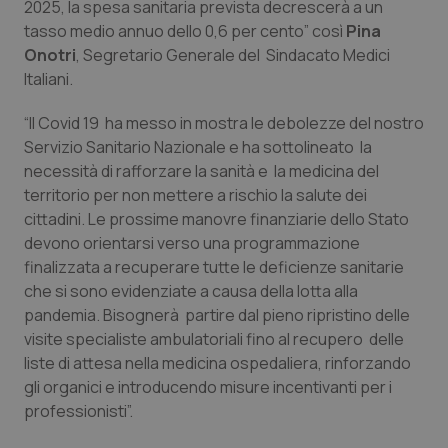
2025, la spesa sanitaria prevista decrescerà a un
Calabria
Asma & BPCO
tasso medio annuo dello 0,6 per cento” così
Pina
Onotri
, Segretario Generale del Sindacato Medici
Campania
Car-T
Italiani.
Emilia-Romagna
Colesterolo & coronaropatie
“Il Covid 19 ha messo in mostra le debolezze del nostro
Servizio Sanitario Nazionale e ha sottolineato la
Friuli Venezia Giulia
Dermatite Atopica
necessità di rafforzare la sanità e la medicina del
territorio per non mettere a rischio la salute dei
cittadini. Le prossime manovre finanziarie dello Stato
Lazio
Diabete & glucometri
devono orientarsi verso una programmazione
finalizzata a recuperare tutte le deficienze sanitarie
Liguria
Disturbi dell’umore
che si sono evidenziate a causa della lotta alla
pandemia. Bisognerà partire dal pieno ripristino delle
Lombardia
Dolore
visite specialiste ambulatoriali fino al recupero delle
liste di attesa nella medicina ospedaliera, rinforzando
Marche
Donna & Salute
gli organici e introducendo misure incentivanti per i
professionisti”.
Molise
Epatiti