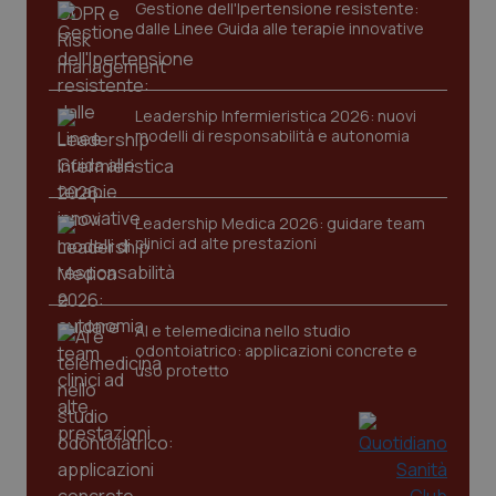
Gestione dell'Ipertensione resistente:
Nome
Fornitore
/
Dominio
Scaden
dalle Linee Guida alle terapie innovative
VISITOR_PRIVACY_METADATA
5 mesi
YouTube
settim
.youtube.com
Leadership Infermieristica 2026: nuovi
modelli di responsabilità e autonomia
Leadership Medica 2026: guidare team
clinici ad alte prestazioni
AI e telemedicina nello studio
odontoiatrico: applicazioni concrete e
uso protetto
CookieScriptConsent
5 mesi
CookieScript
settim
www.quotidianosanita.it