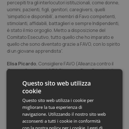
percepiti tra gli interlocutori istituzionali, come donne,
uomini, pazienti, figli, genitori, caregivers, quelli
‘simpatici e disponibili’, a membri di Favo competenti,
stimolanti, affidabili, battaglieri e sempre Indipendenti,
è stato il mio orgoglio. Metto a disposizione del
Comitato Esecutivo, tutto quello che ho imparato e
quello che sono diventato grazie a FAVO, con lo spirito
di un giovane apprendista”.
Elisa Picardo
, Consigliere FAVO (Alleanza contro il
Tumore Ovarico – ACTO Piemonte Ets e Ranch delle
donne OdV) – “La mia storia nasce dall’incontro tra
Questo sito web utilizza
medicina, vita e volontariato. Sono una ginecologa
cookie
oncologa che unisce alla competenza clinica
l’esperienza profonda dell’essere stata caregiver. Lì
Questo sito web utilizza i cookie per
ho capito che la cura non può fermarsi alle terapie: a
migliorare la tua esperienza di
volte sono le parole, la presenza e i gesti a fare la
navigazione. Utilizzando il nostro sito web
differenza contro la solitudine. Da questa
acconsenti a tutti i cookie in conformità
consapevolezza è nato il mio modo di vivere la
con la nostra policy per i cookie.
Leggi di