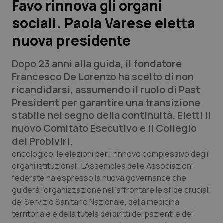
Favo rinnova gli organi
sociali. Paola Varese eletta
Scienza e Farmaci
nuova presidente
Studi e Analisi
Dopo 23 anni alla guida, il fondatore
Lettere al direttore
Francesco De Lorenzo ha scelto di non
ricandidarsi, assumendo il ruolo di Past
Edizioni Regionali
President per garantire una transizione
stabile nel segno della continuità. Eletti il
QS Pro
nuovo Comitato Esecutivo e il Collegio
dei Probiviri.
Professionisti Sanitari.AI
oncologico, le elezioni per il rinnovo complessivo degli
organi istituzionali. L’Assemblea delle Associazioni
federate ha espresso la nuova governance che
Abruzzo
QS Pro Gold
guiderà l’organizzazione nell’affrontare le sfide cruciali
QS Club
Newsletter
del Servizio Sanitario Nazionale, della medicina
Basilicata
Artrite & artrosi
territoriale e della tutela dei diritti dei pazienti e dei