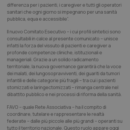
differenza per i pazienti, i caregiver e tutti gli operatori
Salute orale & impianti
sanitari che ogni giorno si impegnano per una sanità
pubblica, equa e accessibile”.
Sangue & coagulazione
Il nuovo Comitato Esecutivo – i cui profili sintetici sono
Tiroide
consultabili in calce al presente comunicato – unisce
infatti la forza del vissuto di pazienti e caregiver a
Tumore al seno
profonde competenze cliniche, istituzionali e
manageriali. Grazie a un solido radicamento
territoriale, la nuova governance garantirà che la voce
Tumore ovarico
dei malati, dei lungosopravviventi, dei guariti da tumori
infantili e delle categorie più fragili – tra cui i pazienti
Tumori del Polmone & Testa Collo
stomizzati e laringectomizzati – rimanga centrale nel
dibattito pubblico e nei processi di riforma della sanità.
Tumori gastrointestinali
FAVO – quale Rete Associativa – ha il compito di
Ulcera & Reflusso
coordinare, tutelare e rappresentare le realtà
federate – dalle più piccole alle più grandi – operanti su
Vaccini
tutto il territorio nazionale. Questo ruolo appare oggi