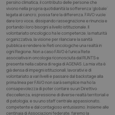
Valle D’Aosta
Oncodermatologia
persino climatica, il contributo delle persone che
vivono nella propria quotidianità la sofferenza ‘globale’
Veneto
Oncoematologia
legata al cancro, possa fare la differenza. FAVO vuole
dare loro voce, dissipando rassegnazione e rinuncia e
portando i loro bisogni a livello istituzionale. Il
Oncologia & Nutrizione
volontariato oncologico ha le competenze, la maturità
organizzativa, la visione per rilanciare la sanità
Psoriasi & pelle
pubblica e rendere le Reti oncologiche una realtà in
ogni Regione. Non a caso FAVO è l’unica Rete
Quotidiano Cardiologia
associativa in oncologia riconosciuta dal RUNTS e
presente nella cabina di regia di AGENAS. La mia vita è
Quotidiano Chirurgia
già densa di impegni istituzionali, lavorativi e di
volontariato a vari livelli e passare dal backstage alla
Quotidiano Oncologia
prima linea per FAVO non sarà semplice ma ho la
consapevolezza di poter contare su un Direttivo
Quotidiano Pediatria
d’eccellenza, espressione di diverse realtà territoriali e
di patologia, e su uno staff centrale appassionato,
competente e dal contagioso entusiasmo. Insieme alle
Rene & patologie urogenitali
centinaia di Associazioni federate, faremo la