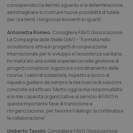
consapevolezza del mio sguardo e la determinazione
funzionare correttamente senza questi cookie.
ad immaginare e costruire nuove possibilità di tutela
Nome
Fornitore
/
Dominio
Scaden
per i pazienti, i lungosopravviventi e i guariti”.
VISITOR_PRIVACY_METADATA
5 mesi
YouTube
settim
.youtube.com
Antonietta Romeo
, Consigliere FAVO (Associazione
La Compagnia delle Stelle OdV) – “Formata nello
scoutismo e attiva in progetti di cooperazione
internazionale per lo sviluppo e l’assistenza sanitaria,
ho maturato una solida esperienza nella gestione di
progetti complessi, logistica e coordinamento delle
risorse. I valori di solidarietà, rispetto e lavoro di
squadra guidano da sempre la mia ricerca di soluzioni
concrete ed efficaci. Metto oggi la mia responsabilità
e le mie capacità organizzative al servizio di FAVO in
questa importante fase di transizione e
riorganizzazione, per favorire il dialogo, la continuità e
la collaborazione”.
CookieScriptConsent
5 mesi
CookieScript
settim
www.quotidianosanita.it
Umberto Tassini
, Consigliere FAVO (Associazione