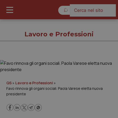
Venerdì 7 Agosto 2026
Lavoro e Professioni
Lavoro e Professioni
Cronache
QS
»
Lavoro e Professioni
»
Favo rinnova gli organi sociali. Paola Varese eletta nuova
Governo e Parlamento
presidente
Regioni e Asl
Lavoro e Professioni