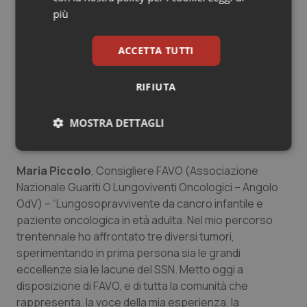
medicina: una medicina che unisce scienza e umanità,
più
ascolto e competenza, ospedale e vita reale. Come
Presidente di ACTO Piemonte e fondatrice de Il Ranch
ACCETTA TUTTI
delle Donne, promuovo progetti di prevenzione,
oncologia integrata e supporto alle famiglie, creando
RIFIUTA
spazi dove sentirsi accolti prima ancora che curati.
L’elezione nell’Esecutivo di FAVO è l’impegno a unire
MOSTRA DETTAGLI
istituzioni, medici e pazienti affinché nessuno si senta
invisibile”.
Necessari
Statistici
Marketing
Maria Piccolo
, Consigliere FAVO (Associazione
Nazionale Guariti O Lungoviventi Oncologici – Angolo
OdV) – “Lungosopravvivente da cancro infantile e
paziente oncologica in età adulta. Nel mio percorso
trentennale ho affrontato tre diversi tumori,
Necessari
Statistici
Marketing
sperimentando in prima persona sia le grandi
eccellenze sia le lacune del SSN. Metto oggi a
I cookie necessari contribuiscono a rendere fruibile il
disposizione di FAVO, e di tutta la comunità che
sito web abilitandone funzionalità di base quali la
navigazione sulle pagine e l'accesso alle aree
rappresenta, la voce della mia esperienza, la
protette del sito. Il sito web non è in grado di