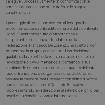
caregiver. Successivamente, in conformità con le
Calabria
Asma & BPCO
norme statutarie, sono state definite le singole
cariche sociali.
Campania
Car-T
Il passaggio di testimone avviene all’insegna di una
Emilia-Romagna
Colesterolo & coronaropatie
profonda responsabilità istituzionale e della continuità.
Dopo 23 anni consecutivi di straordinaria e
lungimirante presidenza, il fondatore della
Friuli Venezia Giulia
Dermatite Atopica
Federazione, Francesco De Lorenzo, ha scelto di non
presentare la propria candidatura. Una decisione
Lazio
Diabete & glucometri
guidata dalla volontà di favorire il naturale ricambio e
l’evoluzione di FAVO, mettendo al contempo la sua
Liguria
Disturbi dell’umore
inestimabile esperienza al servizio di questa delicata
fase di transizione e riorganizzazione. De Lorenzo
Lombardia
Dolore
assume la carica di Past President con diritto di voto e
continuerà ad affiancare il Comitato Esecutivo,
Marche
Donna & Salute
rappresentando la Federazione all’interno dei principali
tavoli istituzionali nazionali e internazionali.
Molise
Epatiti