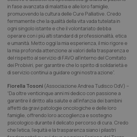
in fase avanzata di malattia e alle loro famiglie,
promuovendo la cultura delle Cure Palliative. Credo
fermamente che la qualità della vita vada tutelata in
ogni singolo istante e che il volontariato debba
operare con i più alti standard di professionalità, etica
e umanità. Metto oggi la mia esperienza, il mio rigore e
Fornitore
/
Nome
Scadenza
Descrizion
la mia profonda attenzione ai valori della trasparenza e
Dominio
Nome
Fornitore
/
Dominio
Scadenza
Des
del rispetto al servizio di FAVO all’interno del Comitato
_ga_0VMQEQKQ1N
.quotidianosanita.it
1 anno 1
Questo
mese
cookie
VISITOR_INFO1_LIVE
5 mesi 4
Que
Google LLC
dei Probiviri, per garantire che lo spirito di solidarietà e
viene
settimane
imp
.youtube.com
utilizzato
di servizio continui a guidare ogni nostra azione”.
You
da Google
ten
Analytics
pre
per
del
Fiorella Tosoni
(Associazione Andrea Tudisco OdV) –
mantener
vid
“Da oltre venticinque anni mi dedico con passione a
lo stato
inco
della
può
garantire il diritto alla salute e all’infanzia dei bambini
sessione.
det
vis
affetti da gravi patologie oncologiche e delle loro
web
famiglie, offrendo loro accoglienza e sostegno
uti
nuo
psicologico durante il delicato percorso di cura. Credo
ver
dell
che l’etica, l’equità e la trasparenza siano i pilastri
You