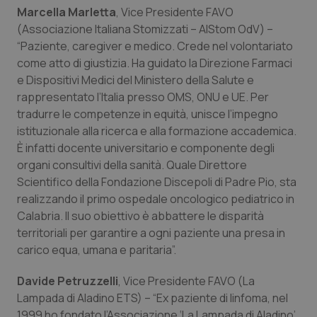
Marcella Marletta
, Vice Presidente FAVO
(Associazione Italiana Stomizzati – AIStom OdV) –
“Paziente, caregiver e medico. Crede nel volontariato
come atto di giustizia. Ha guidato la Direzione Farmaci
e Dispositivi Medici del Ministero della Salute e
rappresentato l’Italia presso OMS, ONU e UE. Per
tradurre le competenze in equità, unisce l’impegno
istituzionale alla ricerca e alla formazione accademica.
È infatti docente universitario e componente degli
organi consultivi della sanità. Quale Direttore
Scientifico della Fondazione Discepoli di Padre Pio, sta
realizzando il primo ospedale oncologico pediatrico in
Calabria. Il suo obiettivo è abbattere le disparità
territoriali per garantire a ogni paziente una presa in
carico equa, umana e paritaria”.
Davide Petruzzelli
, Vice Presidente FAVO (La
Lampada di Aladino ETS) – “Ex paziente di linfoma, nel
1999 ho fondato l’Associazione ‘La Lampada di Aladino’