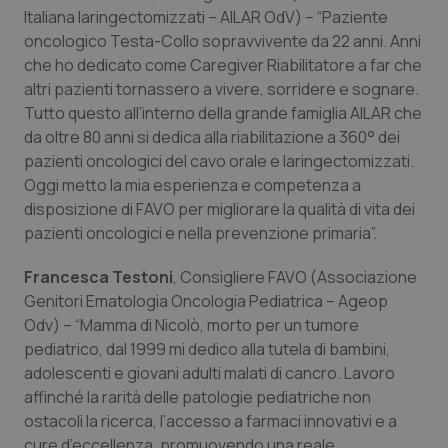
Italiana laringectomizzati – AILAR OdV) – “Paziente
oncologico Testa-Collo sopravvivente da 22 anni. Anni
che ho dedicato come Caregiver Riabilitatore a far che
altri pazienti tornassero a vivere, sorridere e sognare.
Tutto questo all’interno della grande famiglia AILAR che
da oltre 80 anni si dedica alla riabilitazione a 360° dei
pazienti oncologici del cavo orale e laringectomizzati.
Oggi metto la mia esperienza e competenza a
tracking-sites-ironfish-
www.quotidianosanita.it
4
disposizione di FAVO per migliorare la qualità di vita dei
tracking-enable
settim
pazienti oncologici e nella prevenzione primaria”.
2 gior
Francesca Testoni
, Consigliere FAVO (Associazione
Genitori Ematologia Oncologia Pediatrica – Ageop
tracking-sites-ironfish-
www.quotidianosanita.it
4
Odv) – “Mamma di Nicolò, morto per un tumore
session-id
settim
2 gior
pediatrico, dal 1999 mi dedico alla tutela di bambini,
adolescenti e giovani adulti malati di cancro. Lavoro
affinché la rarità delle patologie pediatriche non
ostacoli la ricerca, l’accesso a farmaci innovativi e a
_ga
1 anno
Google LLC
cure d’eccellenza, promuovendo una reale
mes
.quotidianosanita.it