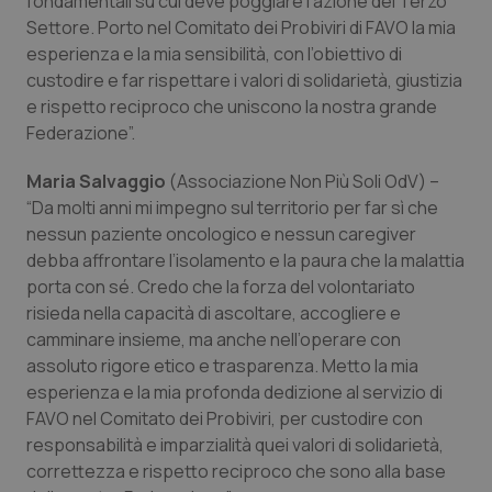
fondamentali su cui deve poggiare l’azione del Terzo
__Secure-YNID
.youtube.com
5 mesi 4
Que
Settore. Porto nel Comitato dei Probiviri di FAVO la mia
settimane
imp
You
esperienza e la mia sensibilità, con l’obiettivo di
ten
pre
custodire e far rispettare i valori di solidarietà, giustizia
del
e rispetto reciproco che uniscono la nostra grande
vid
inco
Federazione”.
può
det
vis
Maria Salvaggio
(Associazione Non Più Soli OdV) –
web
uti
“Da molti anni mi impegno sul territorio per far sì che
nuo
ver
nessun paziente oncologico e nessun caregiver
dell
debba affrontare l’isolamento e la paura che la malattia
You
porta con sé. Credo che la forza del volontariato
YSC
Sessione
Que
Google LLC
imp
.youtube.com
risieda nella capacità di ascoltare, accogliere e
You
camminare insieme, ma anche nell’operare con
ten
vis
assoluto rigore etico e trasparenza. Metto la mia
vid
esperienza e la mia profonda dedizione al servizio di
__Secure-
.youtube.com
5 mesi 4
Que
FAVO nel Comitato dei Probiviri, per custodire con
ROLLOUT_TOKEN
settimane
imp
You
responsabilità e imparzialità quei valori di solidarietà,
ges
del
correttezza e rispetto reciproco che sono alla base
e d