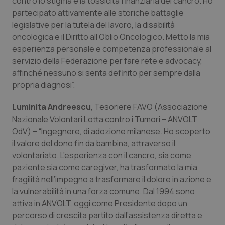
contro lo stigma e la tossicità finanziaria del cancro. Ho
partecipato attivamente alle storiche battaglie
legislative per la tutela del lavoro, la disabilità
oncologica e il Diritto all’Oblio Oncologico. Metto la mia
esperienza personale e competenza professionale al
servizio della Federazione per fare rete e advocacy,
affinché nessuno si senta definito per sempre dalla
propria diagnosi”.
Luminita Andreescu
, Tesoriere FAVO (Associazione
Nazionale Volontari Lotta contro i Tumori – ANVOLT
OdV) – “Ingegnere, di adozione milanese. Ho scoperto
il valore del dono fin da bambina, attraverso il
volontariato. L’esperienza con il cancro, sia come
paziente sia come caregiver, ha trasformato la mia
fragilità nell’impegno a trasformare il dolore in azione e
la vulnerabilità in una forza comune. Dal 1994 sono
attiva in ANVOLT, oggi come Presidente dopo un
percorso di crescita partito dall’assistenza diretta e