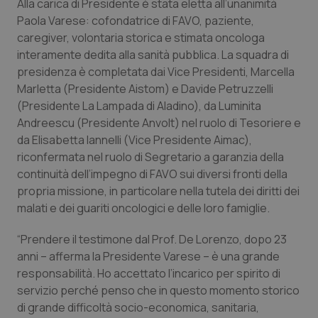
Alla carica di Presidente è stata eletta all’unanimità
Paola Varese: cofondatrice di FAVO, paziente,
Piemonte
HIV
caregiver, volontaria storica e stimata oncologa
interamente dedita alla sanità pubblica. La squadra di
Provincia Autonoma di Bolzano
Infezioni & Febbre
presidenza è completata dai Vice Presidenti, Marcella
Marletta (Presidente Aistom) e Davide Petruzzelli
Provincia Autonoma di Trento
Ipertensione & Scompenso
(Presidente La Lampada di Aladino), da Luminita
Andreescu (Presidente Anvolt) nel ruolo di Tesoriere e
Puglia
Malattie rare
da Elisabetta Iannelli (Vice Presidente Aimac),
riconfermata nel ruolo di Segretario a garanzia della
Sardegna
Malattia di Crohn & Rettocolite Ulcerosa
continuità dell’impegno di FAVO sui diversi fronti della
propria missione, in particolare nella tutela dei diritti dei
malati e dei guariti oncologici e delle loro famiglie.
Sicilia
Neuroscienze & patologie neurodegenerative
“Prendere il testimone dal Prof. De Lorenzo, dopo 23
Toscana
Obesità
anni – afferma la Presidente Varese – è una grande
responsabilità. Ho accettato l’incarico per spirito di
Umbria
Oftalmologia
servizio perché penso che in questo momento storico
di grande difficoltà socio-economica, sanitaria,