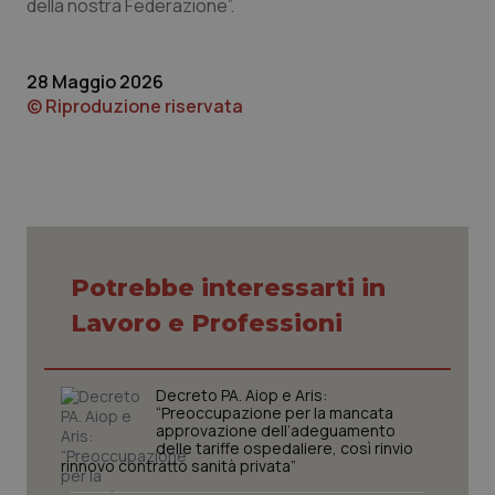
per
della nostra Federazione”.
del
ute
tracking-sites-
www.quotidianosanita.it
4
Que
28 Maggio 2026
ironfish-tracking-
settimane
imp
named-enable
2 giorni
dal
© Riproduzione riservata
per 
sis
sol
ute
ide
Wel
Potrebbe interessarti in
Lavoro e Professioni
Decreto PA. Aiop e Aris:
“Preoccupazione per la mancata
approvazione dell’adeguamento
delle tariffe ospedaliere, così rinvio
rinnovo contratto sanità privata”