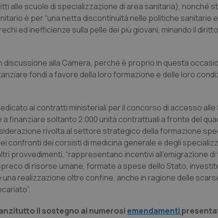
critti alle scuole di specializzazione di area sanitaria), nonché s
itario è per “una netta discontinuità nelle politiche sanitarie e
hi ed inefficienze sulla pelle dei più giovani, minando il diritto
in discussione alla Camera, perché è proprio in questa occasio
anziare fondi a favore della loro formazione e delle loro condiz
edicato ai contratti ministeriali per il concorso di accesso alle
 a finanziare soltanto 2.000 unità contrattuali a fronte del qua
nsiderazione rivolta al settore strategico della formazione spec
i confronti dei corsisti di medicina generale e degli specializ
ltri provvedimenti, “rappresentano incentivi all’emigrazione di 
 spreco di risorse umane, formate a spese dello Stato, investit
 una realizzazione oltre confine, anche in ragione delle scars
cariato”.
anzitutto il sostegno ai numerosi
emendamenti
presentat