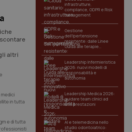
infrastrutture,
compliance, GDPR e Risk
management
ia
tiche
Gestione
dell'Ipertensione
 scontare
resistente: dalle Linee
Guida alle terapie
innovative
i altri
Leadership Infermieristica
2026: nuovi modelli di
responsabilità e
re
autonomia
Leadership Medica 2026:
i medici
guidare team clinici ad
ite in tutta
alte prestazioni
gm e di tutta
AI e telemedicina nello
studio odontoiatrico:
rofessionisti