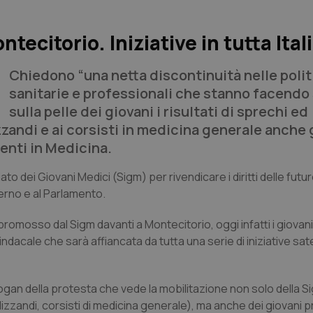
ecitorio. Iniziative in tutta Ital
Chiedono “una netta discontinuità nelle poli
sanitarie e professionali che stanno facendo
sulla pelle dei giovani i risultati di sprechi ed
zzandi e ai corsisti in medicina generale anche gl
denti in Medicina.
riato dei Giovani Medici (Sigm) per rivendicare i diritti delle futu
verno e al Parlamento.
 promosso dal Sigm davanti a Montecitorio, oggi infatti i giovan
cale che sarà affiancata da tutta una serie di iniziative satell
logan della protesta che vede la mobilitazione non solo della Si
zandi, corsisti di medicina generale), ma anche dei giovani p