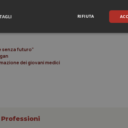
ve combattere sprechi ed inappropriatezze, riconoscere il me
 nella cultura del capitale umano. In Italia, invece, essa è grava
RIFIUTA
TAGLI
ACC
ro pubblico, e da inappropriatezze organizzative che, se risol
r l'investimento su conoscenza e formazione”.
sari
Statistici
Mar
 è senza futuro”
ogan
ormazione dei giovani medici
Necessari
Statistici
Marketing
tribuiscono a rendere fruibile il sito web abilitandone funzionalità di base quali la nav
protette del sito. Il sito web non è in grado di funzionare correttamente senza questi coo
Fornitore
/
Dominio
Scadenza
Descrizione
METADATA
5 mesi 4
Questo cookie viene utilizzato p
YouTube
settimane
scelte di consenso e privacy dell'
.youtube.com
interazione con il sito. Registra i
 Professioni
del visitatore riguardo a varie pol
impostazioni sulla privacy, garan
preferenze siano onorate nelle se