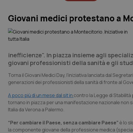
Giovani medici protestano a Mont
inefficienze". In piazza insieme agli speciali
giovani professionisti della sanità e gli stu
Torna il
Giovani Medici Day,
l’iniziativa lanciata dal Segreta
generazioni dei professionisti della sanità di fronte al Go
A poco più di un mese dal sit in
contro la Legge di Stabilità
tornano in piazza per una manifestazione nazionale non sinda
Italia da Verona a Palermo.
“Per cambiare il Paese, senza cambiare Paese”
è lo s
la componente giovane della professione medica (specializ