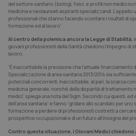
del settore sanitario (biologi, fisici, e profili non medici is
medicina e neolaureati aspiranti specializzandi. L’appello un
professionali che stanno facendo scontare i risultati di sprec
formazione ed al lavoro”.
Al centro della polemica ancora la Legge di Stabilità,
giovani professionisti della Sanità chiedono l’impegno di st
lavoro.
“È inaccettabile la previsione che l’attuale finanziamento d
Specializzazione di area sanitaria 2013/2014 sia sufficiente
potenziali concorrenti. Inaccettabile, al pari, la scarsa co
medicina generale, nonché della disparità di trattamento ne
medici”, spiega una nota del Sigm. Secondo cui questi, ed a
dell’area sanitaria” e fanno “gridare allo scandalo per uno
formazione a perdere di professionisti costretti a cercare
prospettive occupazionali e di un futuro all’insegna del pre
Contro questa situazione, i Giovani Medici chiedono 