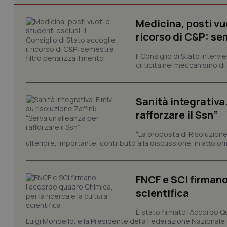
CookieScriptConse
Medicina, posti vuo
ricorso di C&P: sem
tracking-sites-ironf
Il Consiglio di Stato inter
tracking-enable
criticità nel meccanismo di 
tracking-sites-ironf
session-id
Sanità integrativa.
rafforzare il Ssn”
_ga
“La proposta di Risoluzione
ulteriore, importante, contributo alla discussione, in atto o
FNCF e SCI firmano
PHPSESSID
scientifica
È stato firmato l’Accordo Qu
Luigi Mondello, e la Presidente della Federazione Nazionale deg