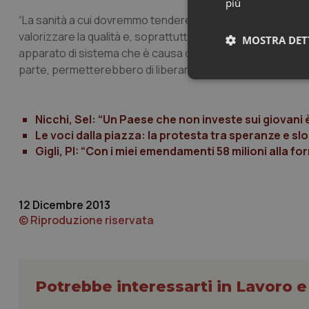
più
“La sanità a cui dovremmo tendere – conclude il Sigm – de
valorizzare la qualità e, soprattutto, investire nei giovani e
MOSTRA DET
apparato di sistema che è causa di enormi sprechi di dena
parte, permetterebbero di liberare ingenti somme utili pe
Neces
Nicchi, Sel: “Un Paese che non investe sui giovani
Le voci dalla piazza: la protesta tra speranze e sl
Gigli, PI: “Con i miei emendamenti 58 milioni alla f
12 Dicembre 2013
I cookie necessari con
e l'accesso alle aree 
© Riproduzione riservata
Nome
VISITOR_PRIVACY_
Potrebbe interessarti in Lavoro e