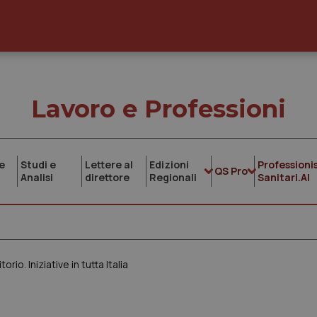
Lavoro e Professioni
e
Studi e
Lettere al
Edizioni
Professionis
QS Pro
Analisi
direttore
Regionali
Sanitari.AI
io. Iniziative in tutta Italia