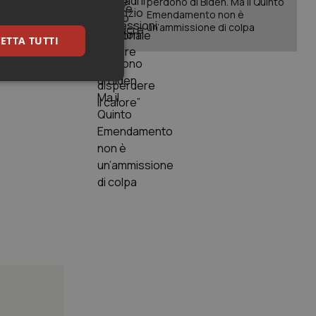
perdono di Biden. Ma il Quinto
Emendamento non è
rito,
un’ammissione di colpa
ta da un
ETTA TUTTI
ti anche in
keting
igazione sulle pagine
kie.
er memorizzare le
utente per la loro
 dati sul consenso
itiche e
tendo che le loro
ssioni future.