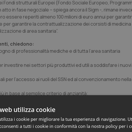
 dei Fondi strutturali Europei (Fondo Sociale Europeo, Programm
 atto in fase negoziale – spiega ancora il Sigm -, rimane invec
 essere reperiti almeno 100 milioni di euro annui per garantir
e per garantire la contrattualizzazione dei corsisti di medicin
lizzazione di area sanitaria”.
enti, chiedono:
no di professionalità mediche e di tutta l’area sanitaria
investire nei settori più produttivi ed utili a soddisfare i nuovi
ionali per l’accesso ai ruoli del SSN ed al convenzionamento nell
iù in base al semplice criterio di anzianità;
tiche che mortificano la componente giovane della professione 
web utilizza cookie
ilizza i cookie per migliorare la tua esperienza di navigazione. Ut
po la giornata del 12 dicembre 2013,
“per stimolare i lavori
consenti a tutti i cookie in conformità con la nostra policy per i 
e vogliamo in previsione della definizione del Patto per la Salute”