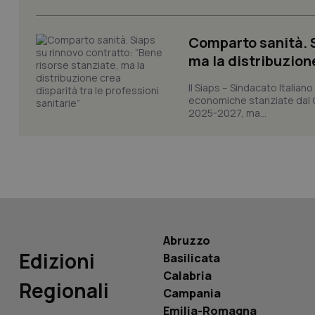
_ga_KM60CM4NPH
Comparto sanità. S
ma la distribuzione
Il Siaps – Sindacato Itali
Nome
Nome
economiche stanziate dal Go
2025-2027, ma...
VISITOR_INFO1_LIV
_ga_0VMQEQKQ1N
__Secure-YNID
YSC
Abruzzo
Edizioni
Basilicata
__Secure-
ROLLOUT_TOKEN
Calabria
Regionali
Campania
tracking-sites-
Emilia-Romagna
ironfish-tracking-