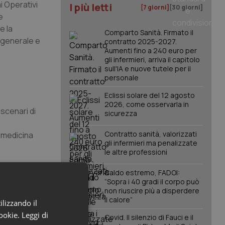
i Operativi
I più letti
[7 giorni]
[30 giorni]
e
e la
Comparto Sanità. Firmato il
a generale e
contratto 2025-2027.
Aumenti fino a 240 euro per
gli infermieri, arriva il capitolo
sull'IA e nuove tutele per il
personale
Eclissi solare del 12 agosto
2026, come osservarla in
 scenari di
sicurezza
Contratto sanità, valorizzati
a medicina
gli infermieri ma penalizzate
le altre professioni
in tutti gli
Caldo estremo, FADOI:
“Sopra i 40 gradi il corpo può
non riuscire più a disperdere
il calore”
ilizzando il
 Parlamentari
cookie.
Leggi di
.
Covid. Il silenzio di Fauci e il