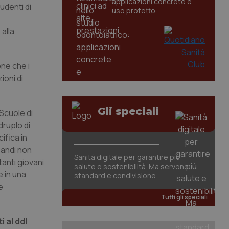
applicazioni concrete e
tudenti di
uso protetto
 alla
ne che i
ioni di
Gli speciali
 Scuole di
druplo di
ifica in
zandi non
Sanità digitale per garantire più
tanti giovani
salute e sostenibilità. Ma servono
e in una
standard e condivisione
e
Tutti gli speciali
i al ddl