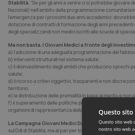
Stabilità.
“Se per gli anni a venire ci si potrebbe giovare
Nazionali) nell’ambito della programmazione comunitaria in
l’emergenza per i prossimi due anni accademici: dovrebbero
dotazione di contratti di formazione degli anni precedenti 
degli specializzandi non medici iscritti alle scuole di specia
Ma non basta. I Giovani Medici a fronte degli investim
a) l’adozione di una adeguata programmazione del fabbisog
b) interventi strutturali nel sistema salute;
c) il disinvestimento dagli ambiti che producono sprechi per 
salute;
d) il ricorso a criteri oggettivi, trasparenti e non discrez
territorio;
e) la distribuzione delle premialità in base al merito e non p
f) il superamento delle politiche professionali gerontocra
organismi di rappresentanza della professione.
Questo sito 
Questo sito web ut
La Campagna Giovani Medici Day proseguirà anche do
nostro sito web ac
sul Ddl di Stabilità, ma al pari per tratteggiare la sanità ch