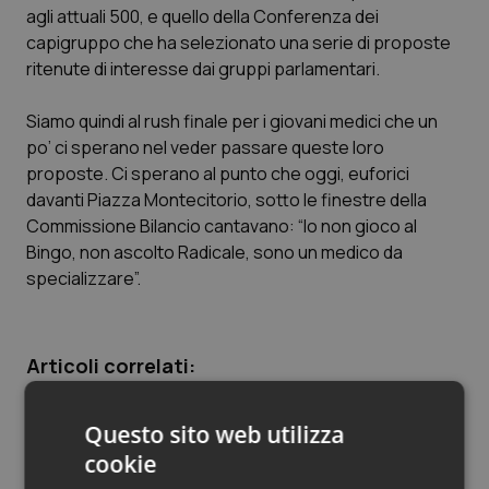
agli attuali 500, e quello della Conferenza dei
Piemonte
HIV
capigruppo che ha selezionato una serie di proposte
ritenute di interesse dai gruppi parlamentari.
Provincia Autonoma di Bolzano
Infezioni & Febbre
Siamo quindi al rush finale per i giovani medici che un
po’ ci sperano nel veder passare queste loro
Provincia Autonoma di Trento
Ipertensione & Scompenso
proposte. Ci sperano al punto che oggi, euforici
davanti Piazza Montecitorio, sotto le finestre della
Puglia
Malattie rare
Commissione Bilancio cantavano: “Io non gioco al
Bingo, non ascolto Radicale, sono un medico da
Sardegna
Malattia di Crohn & Rettocolite Ulcerosa
specializzare”.
Sicilia
Neuroscienze & patologie neurodegenerative
Articoli correlati:
Toscana
Obesità
Giovani medici protestano a Montecitorio.
Questo sito web utilizza
Umbria
Oftalmologia
Iniziative in tutta Italia
cookie
12 Dicembre 2013