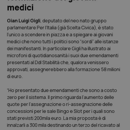
medici
Scienza e Farmaci
Gian Luigi Gigli
, deputato del neo nato gruppo
parlamentare
Per l’Italia
(già Scelta Civica), è stato
Studi e Analisi
l’unico a scendere in piazza e a spiegare ai giovani
medici che nono tutti i politici sono “sordi” alle istanze
Lettere al direttore
dei manifestanti. In particolare Gigli ha illustrato ai
microfoni di quotidianosanità i suoi due emendamenti
Edizioni Regionali
presentati al Ddl Stabilità che, qualora venissero
approvati, assegnerebbero alla formazione 58 milioni
QS Pro
di euro.
Professionisti Sanitari.AI
“Ho presentato due emendamenti che sono a costo
zero per il sistema. Il primo riguarda l’aumento delle
Abruzzo
QS Pro Gold
quote per l’assegnazione o ri-assegnazione delle
concessioni per le sale Bingo e Slot per i quali sono
QS Club
Newsletter
stati previsti 200mila euro. La mia proposta è di
Basilicata
Artrite & artrosi
innalzarli a 300 mila destinando un terzo del ricavato al