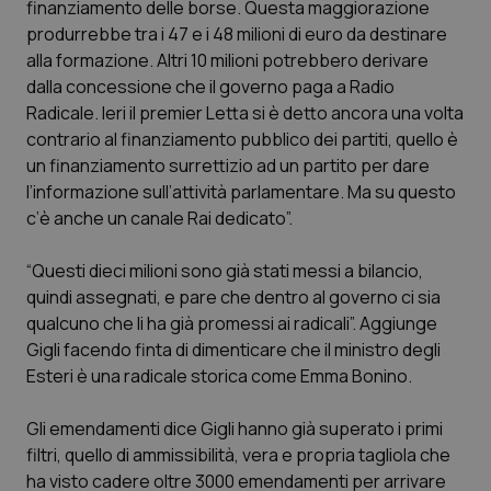
finanziamento delle borse. Questa maggiorazione
Calabria
Asma & BPCO
produrrebbe tra i 47 e i 48 milioni di euro da destinare
alla formazione. Altri 10 milioni potrebbero derivare
Campania
Car-T
dalla concessione che il governo paga a Radio
Radicale. Ieri il premier Letta si è detto ancora una volta
Emilia-Romagna
Colesterolo & coronaropatie
contrario al finanziamento pubblico dei partiti, quello è
un finanziamento surrettizio ad un partito per dare
Friuli Venezia Giulia
Dermatite Atopica
l’informazione sull’attività parlamentare. Ma su questo
c’è anche un canale Rai dedicato”.
Lazio
Diabete & glucometri
“Questi dieci milioni sono già stati messi a bilancio,
quindi assegnati, e pare che dentro al governo ci sia
Liguria
Disturbi dell’umore
qualcuno che li ha già promessi ai radicali”. Aggiunge
Gigli facendo finta di dimenticare che il ministro degli
Lombardia
Dolore
Esteri è una radicale storica come Emma Bonino.
Marche
Donna & Salute
Gli emendamenti dice Gigli hanno già superato i primi
filtri, quello di ammissibilità, vera e propria tagliola che
Molise
Epatiti
ha visto cadere oltre 3000 emendamenti per arrivare