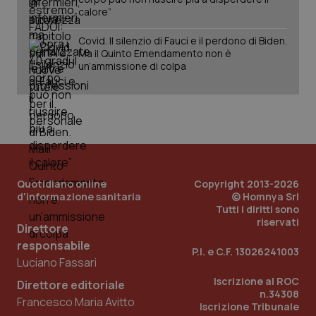
2 gior
calore”
Covid. Il silenzio di Fauci e il perdono di Biden.
Ma il Quinto Emendamento non è
_ga
1 anno
Google LLC
un’ammissione di colpa
mes
.quotidianosanita.it
Quotidiano online
Copyright 2013-2026
d'informazione sanitaria
© Homnya Srl
Tutti i diritti sono
riservati
Direttore
responsabile
P.I. e C.F. 13026241003
Luciano Fassari
Iscrizione al ROC
Direttore editoriale
n.34308
Francesco Maria Avitto
Iscrizione Tribunale