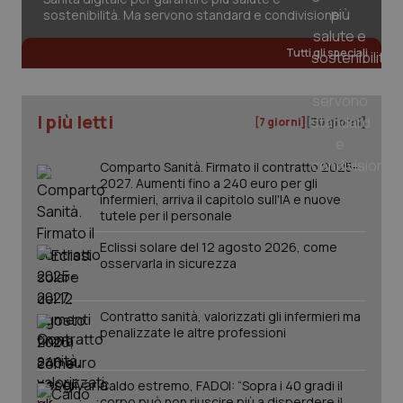
sostenibilità. Ma servono standard e condivisione
Tutti gli speciali
CookieScriptConsent
5 mesi
CookieScript
settim
www.quotidianosanita.it
I più letti
[7 giorni]
[30 giorni]
Comparto Sanità. Firmato il contratto 2025-
2027. Aumenti fino a 240 euro per gli
infermieri, arriva il capitolo sull'IA e nuove
tutele per il personale
Eclissi solare del 12 agosto 2026, come
osservarla in sicurezza
tracking-sites-ironfish-
www.quotidianosanita.it
4
tracking-enable
settim
2 gior
Contratto sanità, valorizzati gli infermieri ma
penalizzate le altre professioni
tracking-sites-ironfish-
www.quotidianosanita.it
4
Caldo estremo, FADOI: “Sopra i 40 gradi il
session-id
settim
corpo può non riuscire più a disperdere il