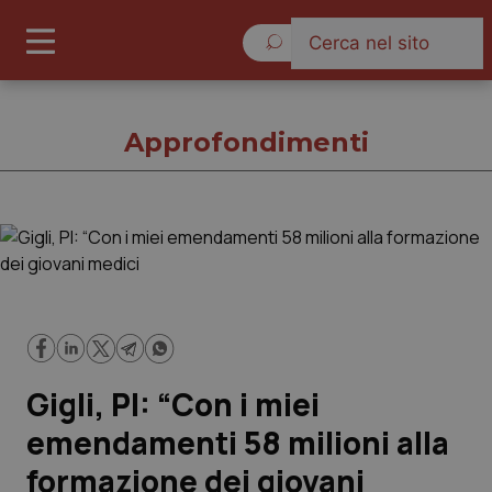
Venerdì 7 Agosto 2026
Approfondimenti
Approfondimenti
Cronache
Governo e Parlamento
Gigli, PI: “Con i miei
Regioni e Asl
emendamenti 58 milioni alla
formazione dei giovani
Lavoro e Professioni