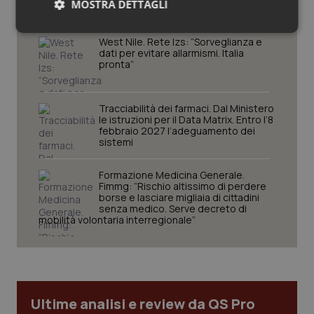
MOSTRA DETTAGLI
rinnovo contratto sanità privata”
Necessari
Statistici
Marketing
West Nile. Rete Izs: “Sorveglianza e
dati per evitare allarmismi. Italia
pronta”
Tracciabilità dei farmaci. Dal Ministero
le istruzioni per il Data Matrix. Entro l’8
febbraio 2027 l’adeguamento dei
Necessari
Statistici
Marketing
sistemi
I cookie necessari contribuiscono a rendere fruibile il
sito web abilitandone funzionalità di base quali la
Formazione Medicina Generale.
navigazione sulle pagine e l'accesso alle aree
Fimmg: “Rischio altissimo di perdere
protette del sito. Il sito web non è in grado di
borse e lasciare migliaia di cittadini
funzionare correttamente senza questi cookie.
senza medico. Serve decreto di
mobilità volontaria interregionale”
Nome
Fornitore
/
Dominio
Scaden
VISITOR_PRIVACY_METADATA
5 mesi
YouTube
settim
.youtube.com
Ultime analisi e review da QS Pro