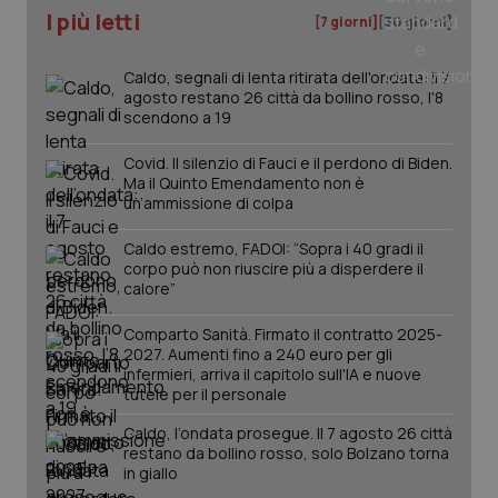
I più letti
[7 giorni]
[30 giorni]
Caldo, segnali di lenta ritirata dell'ondata: il 7
agosto restano 26 città da bollino rosso, l'8
scendono a 19
Covid. Il silenzio di Fauci e il perdono di Biden.
Ma il Quinto Emendamento non è
un’ammissione di colpa
Caldo estremo, FADOI: “Sopra i 40 gradi il
corpo può non riuscire più a disperdere il
calore”
Comparto Sanità. Firmato il contratto 2025-
PHPSESSID
Sessio
PHP.net
2027. Aumenti fino a 240 euro per gli
www.quotidianosanita.it
infermieri, arriva il capitolo sull'IA e nuove
tutele per il personale
Caldo, l’ondata prosegue. Il 7 agosto 26 città
restano da bollino rosso, solo Bolzano torna
in giallo