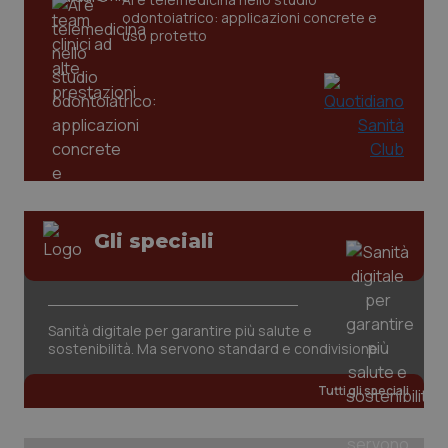
odontoiatrico: applicazioni concrete e
tracking-sites-ironfish-
www.quotidianosanita.it
4
uso protetto
tracking-enable
settim
2 gior
tracking-sites-ironfish-
www.quotidianosanita.it
4
session-id
settim
2 gior
Gli speciali
_ga
1 anno
Google LLC
mes
.quotidianosanita.it
Sanità digitale per garantire più salute e
sostenibilità. Ma servono standard e condivisione
Tutti gli speciali