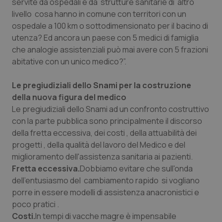
servite da ospedali e da strutture sanitarie di altro
livello cosa hanno in comune con territori con un
Piemonte
HIV
ospedale a 100 km o sottodimensionato per il bacino di
utenza? Ed ancora un paese con 5 medici di famiglia
Provincia Autonoma di Bolzano
Infezioni & Febbre
che analogie assistenziali può mai avere con 5 frazioni
abitative con un unico medico?”.
Provincia Autonoma di Trento
Ipertensione & Scompenso
Le pregiudiziali dello Snami per la costruzione
Puglia
Malattie rare
della nuova figura del medico
Le pregiudiziali dello Snami ad un confronto costruttivo
Sardegna
Malattia di Crohn & Rettocolite Ulcerosa
con la parte pubblica sono principalmente il discorso
della fretta eccessiva, dei costi , della attuabilità dei
progetti , della qualità del lavoro del Medico e del
Sicilia
Neuroscienze & patologie neurodegenerative
miglioramento dell'assistenza sanitaria ai pazienti.
Fretta eccessiva.
Dobbiamo evitare che sull'onda
Toscana
Obesità
dell'entusiasmo del cambiamento rapido si vogliano
porre in essere modelli di assistenza anacronistici e
Umbria
Oftalmologia
poco pratici .
Costi.
In tempi di vacche magre è impensabile