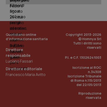
Quotidiano online
Copyright 2013-2026
d'informazione sanitaria
© Homnya Srl
Tutti i diritti sono
riservati
Direttore
responsabile
_ga_KM60CM4NPH
.quotidianosanita.it
1 anno
P.I. e C.F. 13026241003
mes
Luciano Fassari
Iscrizione al ROC
Direttore editoriale
n.34308
Francesco Maria Avitto
Iscrizione Tribunale
di Roma n.115/2013
del 22/05/2013
Riproduzione
riservata
Fornitore
/
Nome
Scadenza
Descrizion
Dominio