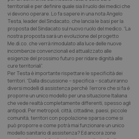
Calabria
Asma & BPCO
territoriali e per definire quale sia il ruolo dei medici che
vi devono operare. Lo fa sapere in una nota Angelo
Campania
Car-T
Testa, leader del Sindacato, che lancia le basi per la
proposta del Sindacato sul nuovo ruolo del medico. “La
nostra proposta sarà un evoluzione del progetto
Emilia-Romagna
Colesterolo & coronaropatie
Me.di.co. che verrà rimodulato alla luce delle nuove
incombenze convenzionali ed attualizzato alle
Friuli Venezia Giulia
Dermatite Atopica
esigenze del prossimo futuro per ridare dignità alle
cure territoriali”.
Lazio
Diabete & glucometri
Per Testa è importante rispettare le specificità dei
territori. “Dalla discussione – specifica – scaturiranno
Liguria
Disturbi dell’umore
diversi modelli di assistenza perché l'errore che si fa è
proporre un unico modello per una situazione Italiana
Lombardia
Dolore
che vede realtà completamente differenti, spesso agli
antipodi. Per metropoli, città, cittadine, paesi, piccole
Marche
Donna & Salute
comunità, territori con popolazione sparsa come si
può proporre e come potrà mai funzionare un unico
modello sanitario di assistenza? Ed ancora zone
Molise
Epatiti