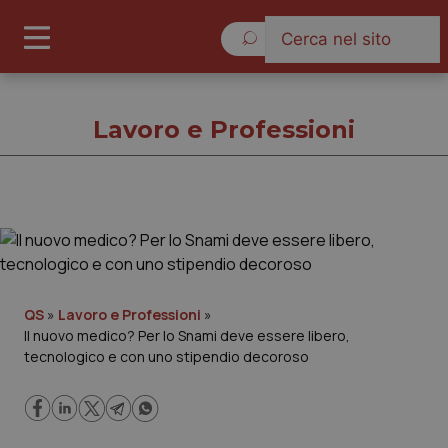
Sabato 8 Agosto 2026
Lavoro e Professioni
Lavoro e Professioni
Cronache
QS
»
Lavoro e Professioni
»
Il nuovo medico? Per lo Snami deve essere libero,
Governo e Parlamento
tecnologico e con uno stipendio decoroso
Regioni e Asl
Lavoro e Professioni