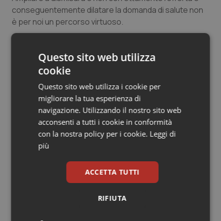
conseguentemente dilatare la domanda di salute non
Salute orale & impianti
è per noi un percorso virtuoso.
Sangue & coagulazione
16 Marzo 2012
Questo sito web utilizza
Tiroide
© Riproduzione riservata
cookie
Questo sito web utilizza i cookie per
Tumore al seno
migliorare la tua esperienza di
navigazione. Utilizzando il nostro sito web
Tumore ovarico
acconsenti a tutti i cookie in conformità
con la nostra policy per i cookie.
Leggi di
Tumori del Polmone & Testa Collo
più
Potrebbe interessarti in
Lavoro e Professioni
Tumori gastrointestinali
ACCETTA TUTTI
Ulcera & Reflusso
Decreto PA. Aiop e Aris:
RIFIUTA
“Preoccupazione per la mancata
approvazione dell’adeguamento
Vaccini
delle tariffe ospedaliere, così rinvio