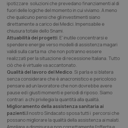
Valle D’Aosta
Oncodermatologia
ipotizzare soluzioni che prevedano finanziamenti al di
fuori delle logiche del momento in cui viviamo. A meno
Veneto
Oncoematologia
che qualcuno pensi che gli investimenti siano
direttamente a carico dei Medici. Impensabile e
Oncologia & Nutrizione
chiusura totale dello Snami.
Attuabilità dei progetti
. E' inutile concentrarsi e
spendere energie verso modelli di assistenza magari
Psoriasi & pelle
validi sulla carta ma che non potranno essere
realizzati per la situazione di recessione Italiana. Tutto
Quotidiano Cardiologia
ciò che è virtuale va accantonato.
Qualità del lavoro del Medico
. Si parla e si blatera
Quotidiano Chirurgia
senza considerare che è anacronistico e pericoloso
pensare ad un lavoratore che non dovrebbe avere
Quotidiano Oncologia
pause ed i giusti momenti e periodi di riposo. Siamo
contrari a chi privilegia la quantità alla qualità.
Quotidiano Pediatria
Miglioramento della assistenza sanitaria ai
pazienti.
Il nostro Sindacato sposa tutti i percorsi che
Rene & patologie urogenitali
possano migliorare la qualità della assistenza ai malati.
Ampliare a dismisura e non correttamente l'offerta e