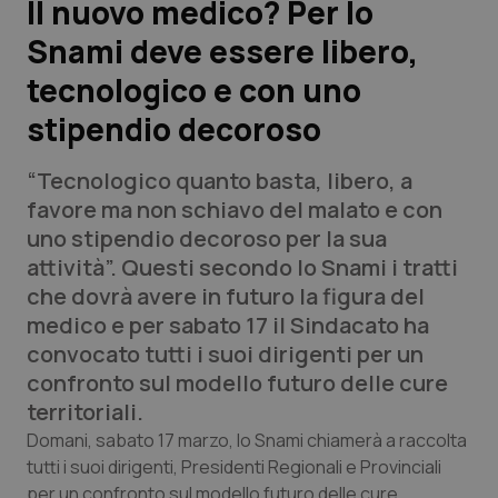
Il nuovo medico? Per lo
Snami deve essere libero,
Scienza e Farmaci
tecnologico e con uno
Studi e Analisi
stipendio decoroso
Lettere al direttore
“Tecnologico quanto basta, libero, a
favore ma non schiavo del malato e con
Edizioni Regionali
uno stipendio decoroso per la sua
attività”. Questi secondo lo Snami i tratti
QS Pro
che dovrà avere in futuro la figura del
medico e per sabato 17 il Sindacato ha
Professionisti Sanitari.AI
convocato tutti i suoi dirigenti per un
confronto sul modello futuro delle cure
Abruzzo
QS Pro Gold
territoriali.
Domani, sabato 17 marzo, lo Snami chiamerà a raccolta
QS Club
Newsletter
Basilicata
Artrite & artrosi
tutti i suoi dirigenti, Presidenti Regionali e Provinciali
per un confronto sul modello futuro delle cure