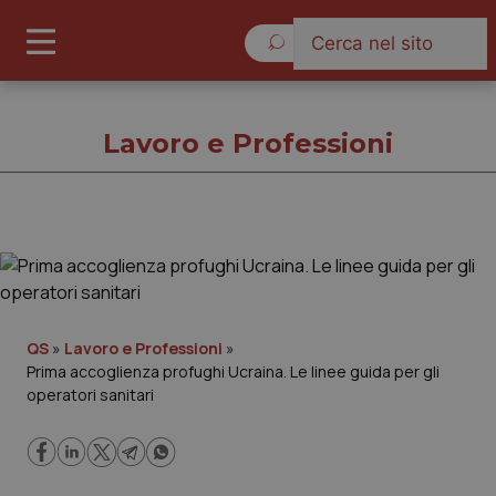
Giovedì 6 Agosto 2026
Lavoro e Professioni
Lavoro e Professioni
Cronache
QS
»
Lavoro e Professioni
»
Prima accoglienza profughi Ucraina. Le linee guida per gli
Governo e Parlamento
operatori sanitari
Regioni e Asl
Lavoro e Professioni