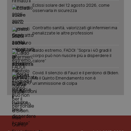
Eclissi solare del 12 agosto 2026, come
osservarla in sicurezza
Contratto sanità, valorizzati gli infermieri ma
penalizzate le altre professioni
Caldo estremo, FADOI: “Sopra i 40 gradi il
corpo può non riuscire più a disperdere il
calore”
PHPSESSID
Sessio
PHP.net
Covid. Il silenzio di Fauci e il perdono di Biden.
www.quotidianosanita.it
Ma il Quinto Emendamento non è
un’ammissione di colpa