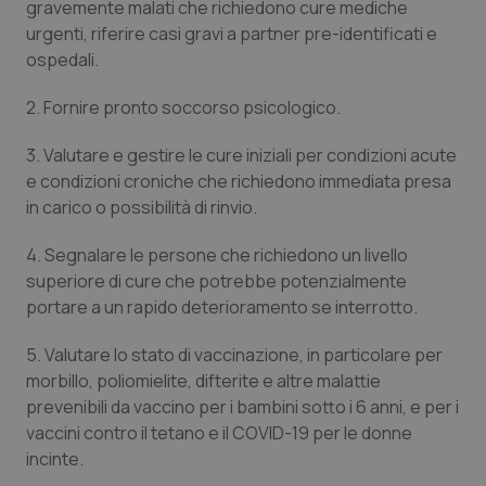
gravemente malati che richiedono cure mediche
urgenti, riferire casi gravi a partner pre-identificati e
Piemonte
HIV
ospedali.
Provincia Autonoma di Bolzano
Infezioni & Febbre
2. Fornire pronto soccorso psicologico.
Provincia Autonoma di Trento
Ipertensione & Scompenso
3. Valutare e gestire le cure iniziali per condizioni acute
e condizioni croniche che richiedono immediata presa
Puglia
Malattie rare
in carico o possibilità di rinvio.
4. Segnalare le persone che richiedono un livello
Sardegna
Malattia di Crohn & Rettocolite Ulcerosa
superiore di cure che potrebbe potenzialmente
portare a un rapido deterioramento se interrotto.
Sicilia
Neuroscienze & patologie neurodegenerative
5. Valutare lo stato di vaccinazione, in particolare per
Toscana
Obesità
morbillo, poliomielite, difterite e altre malattie
prevenibili da vaccino per i bambini sotto i 6 anni, e per i
Umbria
Oftalmologia
vaccini contro il tetano e il COVID-19 per le donne
incinte.