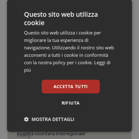
© Riproduzione riservata
Salute orale & impianti
Questo sito web utilizza
cookie
Sangue & coagulazione
Questo sito web utilizza i cookie per
Tiroide
migliorare la tua esperienza di
navigazione. Utilizzando il nostro sito web
Potrebbe interessarti in
acconsenti a tutti i cookie in conformità
Tumore al seno
con la nostra policy per i cookie.
Leggi di
Lavoro e Professioni
più
Tumore ovarico
Tracciabilità dei farmaci. Dal Ministero
ACCETTA TUTTI
Tumori del Polmone & Testa Collo
le istruzioni per il Data Matrix. Entro l’8
febbraio 2027 l’adeguamento dei
sistemi
RIFIUTA
Tumori gastrointestinali
Formazione Medicina Generale.
Fimmg: “Rischio altissimo di perdere
MOSTRA DETTAGLI
Ulcera & Reflusso
borse e lasciare migliaia di cittadini
senza medico. Serve decreto di
Necessari
Statistici
Marketing
mobilità volontaria interregionale”
Vaccini