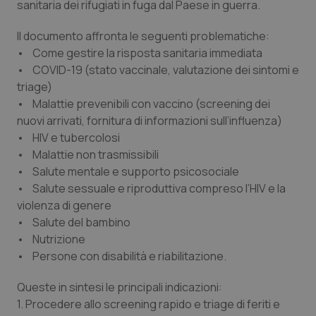
sanitaria dei rifugiati in fuga dal Paese in guerra.
Calabria
Asma & BPCO
Il documento affronta le seguenti problematiche:
Campania
Car-T
• Come gestire la risposta sanitaria immediata
• COVID-19 (stato vaccinale, valutazione dei sintomi e
Emilia-Romagna
Colesterolo & coronaropatie
triage)
• Malattie prevenibili con vaccino (screening dei
Friuli Venezia Giulia
Dermatite Atopica
nuovi arrivati, fornitura di informazioni sull’influenza)
• HIV e tubercolosi
• Malattie non trasmissibili
Lazio
Diabete & glucometri
• Salute mentale e supporto psicosociale
• Salute sessuale e riproduttiva compreso l’HIV e la
Liguria
Disturbi dell’umore
violenza di genere
• Salute del bambino
Lombardia
Dolore
• Nutrizione
• Persone con disabilità e riabilitazione.
Marche
Donna & Salute
Queste in sintesi le principali indicazioni:
Molise
Epatiti
1. Procedere allo screening rapido e triage di feriti e