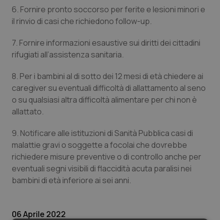
Valle D’Aosta
Oncodermatologia
6. Fornire pronto soccorso per ferite e lesioni minori e
il rinvio di casi che richiedono follow-up.
Veneto
Oncoematologia
7. Fornire informazioni esaustive sui diritti dei cittadini
Oncologia & Nutrizione
rifugiati all’assistenza sanitaria.
8. Per i bambini al di sotto dei 12 mesi di età chiedere ai
Psoriasi & pelle
caregiver su eventuali difficoltà di allattamento al seno
o su qualsiasi altra difficoltà alimentare per chi non è
Quotidiano Cardiologia
allattato.
Quotidiano Chirurgia
9. Notificare alle istituzioni di Sanità Pubblica casi di
malattie gravi o soggette a focolai che dovrebbe
Quotidiano Oncologia
richiedere misure preventive o di controllo anche per
eventuali segni visibili di flaccidità acuta paralisi nei
Quotidiano Pediatria
bambini di età inferiore ai sei anni.
Rene & patologie urogenitali
06 Aprile 2022