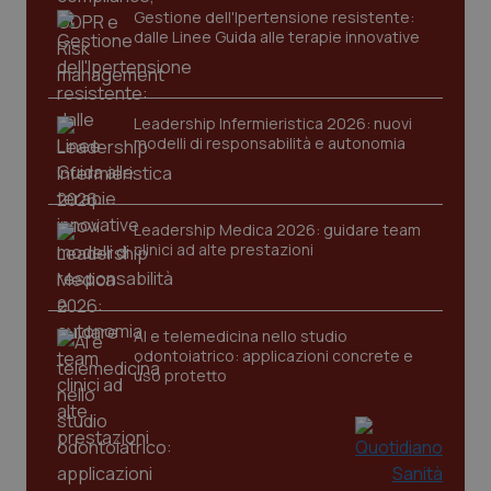
Gestione dell'Ipertensione resistente:
dalle Linee Guida alle terapie innovative
Leadership Infermieristica 2026: nuovi
modelli di responsabilità e autonomia
CookieScriptConsent
5 mesi
CookieScript
settim
www.quotidianosanita.it
Leadership Medica 2026: guidare team
clinici ad alte prestazioni
AI e telemedicina nello studio
odontoiatrico: applicazioni concrete e
uso protetto
tracking-sites-ironfish-
www.quotidianosanita.it
4
tracking-enable
settim
2 gior