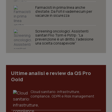
Farmacisti in prima linea anche
d’estate. Da Fofi il vademecum per
vacanze in sicurezza
Necessari
Statistici
Marketing
Screening oncologici. Assistenti
sanitari Fno Tsrm e Pstrp: “La
prevenzione è un diritto, l’adesione
I cookie necessari contribuiscono a rendere fruibile il
una scelta consapevole”
sito web abilitandone funzionalità di base quali la
navigazione sulle pagine e l'accesso alle aree
protette del sito. Il sito web non è in grado di
funzionare correttamente senza questi cookie.
Nome
Fornitore
/
Dominio
Scaden
VISITOR_PRIVACY_METADATA
5 mesi
YouTube
Ultime analisi e review da QS Pro
settim
.youtube.com
Gold
Cloud sanitario: infrastrutture,
compliance, GDPR e Risk management