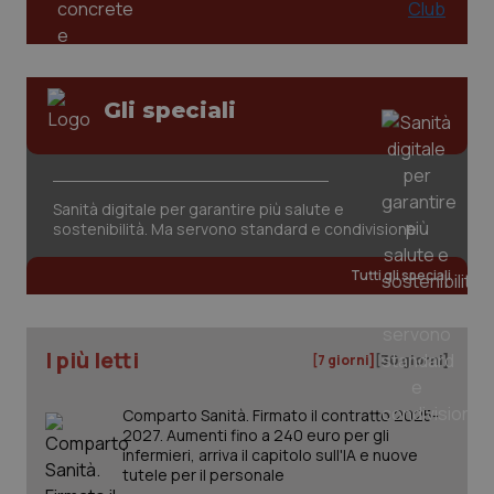
tracking-sites-ironfish-
www.quotidianosanita.it
4
session-id
settim
Gli speciali
2 gior
_ga
1 anno
Google LLC
Sanità digitale per garantire più salute e
mes
.quotidianosanita.it
sostenibilità. Ma servono standard e condivisione
Tutti gli speciali
I più letti
[7 giorni]
[30 giorni]
Comparto Sanità. Firmato il contratto 2025-
2027. Aumenti fino a 240 euro per gli
infermieri, arriva il capitolo sull'IA e nuove
tutele per il personale