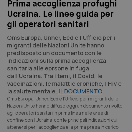
Prima accoglienza profughi
Ucraina. Le linee guida per
Scienza e Farmaci
gli operatori sanitari
Studi e Analisi
Oms Europa, Unhcr, Ecd e l’Ufficio per i
Lettere al direttore
migranti delle Nazioni Unite hanno
predisposto un documento con le
Edizioni Regionali
indicazioni sulla prima accoglienza
sanitaria alle eprsone in fuga
QS Pro
dall'Ucraina. Tra i temi, il Covid, le
vaccinazioni, le malattie croniche, l'Hiv e
Professionisti Sanitari.AI
la salute mentale.
IL DOCUMENTO
.
Oms Europa, Unhcr, Ecd e l’Ufficio per i migranti delle
Abruzzo
QS Pro Gold
Nazioni Unite hanno diffuso oggi un documento rivolto
agli operatori sanitari in prima linea nelle aree di
QS Club
Newsletter
confine con l’Ucraina con le principali indicazioni cui
Basilicata
Artrite & artrosi
attenersi per l’accoglienza e la prima presa in carico