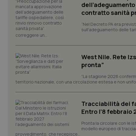
dell’adeguamento d
contratto sanità p
“Nel Decreto PA era previst
I cookie necessari con
sull'adeguamento delle tar
e l'accesso alle aree 
correggere un...
Nome
VISITOR_PRIVACY_
West Nile. Rete Izs
pronta”
“La stagione 2026 conferma
CookieScriptConse
territorio nazionale, con una circolazione estesa e non uniform
Tracciabilità dei f
tracking-sites-ironf
tracking-enable
Entro l’8 febbraio
tracking-sites-ironf
Pronta la circolare con le i
session-id
modello europeo di tracciabi
provvedimento, che recepisce...