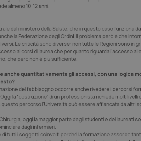
ede almeno 10-12 anni.
trale dal ministero della Salute, che in questo caso funziona da
e anche la Federazione degli Ordini. Il problema però è che intor
diversi. Le criticità sono diverse: non tutte le Regioni sono in g
ccesso ai corsi di laurea che per quanto riguarda l’accesso alle
io, che però non è più sufficiente.
nare anche quantitativamente gli accessi, con una logica m
uesto?
mmazione del fabbisogno occorre anche rivedere i percorsi form
gi la “costruzione” di un professionista richiede molti livelli d
 questo percorso l’Università può essere affiancata da altri s
irurgia, oggi la maggior parte degli studenti e dei laureati so
minciare dagli infermieri.
di tutti i soggetti coinvolti perché la formazione assorbe tant