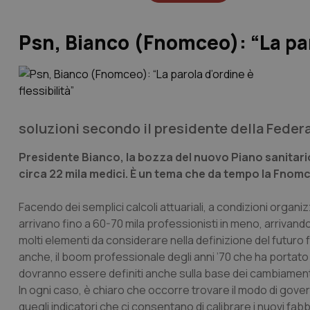
Psn, Bianco (Fnomceo): “La paro
soluzioni secondo il presidente della Feder
Presidente Bianco, la bozza del nuovo Piano sanitari
circa 22 mila medici. È un tema che da tempo la Fnomc
Facendo dei semplici calcoli attuariali, a condizioni organizz
arrivano fino a 60-70 mila professionisti in meno, arrivan
molti elementi da considerare nella definizione del futuro f
anche, il boom professionale degli anni ’70 che ha portato 
dovranno essere definiti anche sulla base dei cambiamenti 
In ogni caso, è chiaro che occorre trovare il modo di gov
quegli indicatori che ci consentano di calibrare i nuovi f