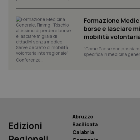
_ga
Formazione Medici
borse e lasciare m
mobilità volontari
PHPSESSID
“Come Paese non possiamo 
specifica in medicina gener
Conferenza...
_ga_KM60CM4NPH
Abruzzo
Nome
Nome
Edizioni
Basilicata
VISITOR_INFO1_LIV
_ga_0VMQEQKQ1N
Calabria
Regionali