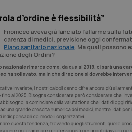
la d’ordine è flessibilità”
Fnomceo aveva già lanciato l’allarme sulla fut
carenza di medici, previsione oggi confermat
Piano sanitario nazionale
. Ma quali possono e
azione degli Ordini?
o nazionale rimarca come, da qua al 2018, ci sarà una car
eo ha sollevato, ma in che direzione si dovrebbe interve
ative invariate, i nostri calcoli danno cifre ancora più allarmant
do fino al 2025. Bisogna considerare però considerare che, inv
abbisogno, a cominciare dalla valutazione che i dati di oggi rif
ad una grande crescita numerica dei medici, mentre i dati per i
indispensabili dei modelli organizzativi.
ernare questa tendenza, trovando quegli strumenti, quelle pro
abbisogni e programmare i professionisti per quanti davvero ne