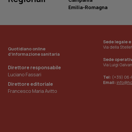
Campania
Emilia-Romagna
__Secure-YNID
YSC
Sede legale e
Via della Stell
Quotidiano online
__Secure-
ROLLOUT_TOKEN
d'informazione sanitaria
Sede operati
Via Luigi Galva
tracking-sites-
Direttore responsabile
ironfish-tracking-
Luciano Fassari
named-enable
Tel:
(+39) 06 
Email:
info@h
Direttore editoriale
Francesco Maria Avitto