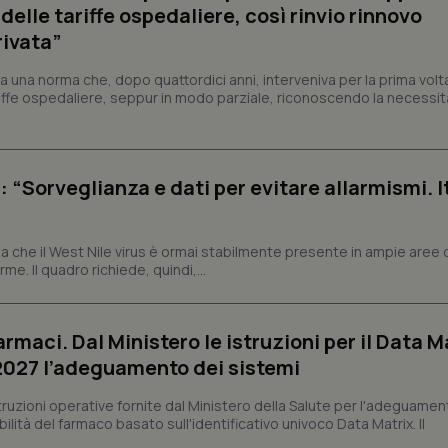
elle tariffe ospedaliere, così rinvio rinnovo
rivata”
Necessari
Statistici
Marketing
a una norma che, dopo quattordici anni, interveniva per la prima volt
tribuiscono a rendere fruibile il sito web abilitandone funzionalità di base quali la nav
iffe ospedaliere, seppur in modo parziale, riconoscendo la necessit
protette del sito. Il sito web non è in grado di funzionare correttamente senza questi coo
Fornitore
/
Dominio
Scadenza
Descrizione
METADATA
5 mesi 4
Questo cookie viene utilizzato p
YouTube
settimane
scelte di consenso e privacy dell'
.youtube.com
: “Sorveglianza e dati per evitare allarmismi. I
interazione con il sito. Registra i
del visitatore riguardo a varie pol
impostazioni sulla privacy, garan
preferenze siano onorate nelle se
 che il West Nile virus è ormai stabilmente presente in ampie aree 
nt
5 mesi 3
Questo cookie viene utilizzato da
CookieScript
e. Il quadro richiede, quindi,...
settimane
Script.com per ricordare le pref
www.quotidianosanita.it
sui cookie dei visitatori. È neces
dei cookie di Cookie-Script.com 
correttamente.
armaci. Dal Ministero le istruzioni per il Data M
ish-
www.quotidianosanita.it
4
Questo cookie è impostato dall'a
settimane
abilitare il sistema di tracking a
 2027 l’adeguamento dei sistemi
2 giorni
ish-
www.quotidianosanita.it
4
Questo cookie è impostato dall'a
struzioni operative fornite dal Ministero della Salute per l'adeguamen
settimane
assegnare un identificatore generi
lità del farmaco basato sull'identificativo univoco Data Matrix. Il
2 giorni