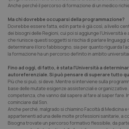
Anche perché il percorso di formazione di un medico richi
Ma chi dovrebbe occuparsi della programmazione?
Dovrebbe essere fatta, ed in parte è già così, a livello cen
dei bisogni delle Regioni, cui poi si aggiunge l’Università 
che riunisce questi soggetti si rischia di parlare linguaggi 
determinare il loro fabbisogno, sia per quanto riguarda l’a
la formazione ha un percorso definito in ambito universitar
Fino ad oggi, di fatto, è stata l’Università a determi
autoreferenziale. Si può pensare di superare tutto q
Più che si può, si deve. Mentre si interviene sulla progra
base delle mutate esigenze assistenziali e organizzative. Og
competenza, che vanno dal sapere al fare al saper fare. In
cominciare dal Ssn.
Anche perché, malgrado si chiamino Facoltà di Medicina e Ch
appartenenti ad una delle molte professioni sanitarie, a co
Bisogna trovate un percorso formativo flessibile, da parte 