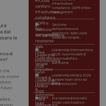
infrastrutture,
compliance, GDPR e Risk
management
ura
Gestione
dell'Ipertensione
a dal
resistente: dalle Linee
ssere le
Guida alle terapie
innovative
Leadership Infermieristica
enza di
2026: nuovi modelli di
responsabilità e
nire?
autonomia
i, che
Leadership Medica 2026:
ece, ci sono
guidare team clinici ad
lettono,
alte prestazioni
l futuro
AI e telemedicina nello
cedure,
studio odontoiatrico:
 servono.