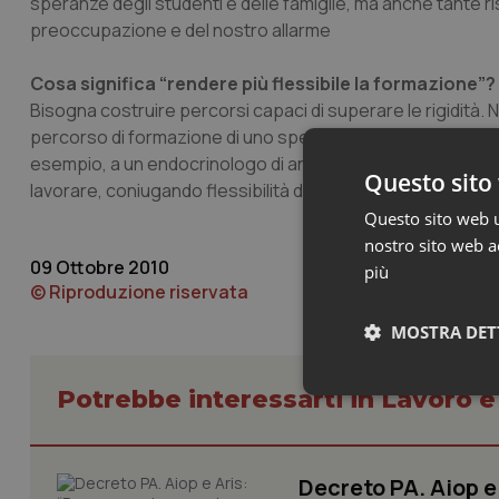
speranze degli studenti e delle famiglie, ma anche tante ri
preoccupazione e del nostro allarme
Cosa significa “rendere più flessibile la formazione”?
Bisogna costruire percorsi capaci di superare le rigidità. Nel
percorso di formazione di uno specialista dovrebbe aver
esempio, a un endocrinologo di andare a fare il cardiologo.
Questo sito 
lavorare, coniugando flessibilità della formazione a flessi
Questo sito web ut
nostro sito web ac
09 Ottobre 2010
più
© Riproduzione riservata
MOSTRA DET
Potrebbe interessarti in Lavoro e
Neces
Decreto PA. Aiop 