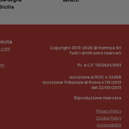
Veneto
Sicilia
 tenere traccia
i Youtube incorporati
tore del sito web sta
ell'interfaccia di
 tenere traccia
icità
Copyright 2013-2026 © Homnya Srl
r la gestione
.com
one dell’esperienza
Tutti i diritti sono riservati
om
e per abilitare il
P.I. e C.F. 13026241003
loggato con identity
Iscrizione al ROC n.34308
Iscrizione Tribunale di Roma n.115/2013
del 22/05/2013
Riproduzione riservata
Privacy Policy
Cookie Policy
Accessibilità