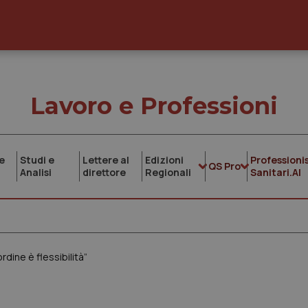
Lavoro e Professioni
e
Studi e
Lettere al
Edizioni
Professionis
QS Pro
Analisi
direttore
Regionali
Sanitari.AI
dine è flessibilità”