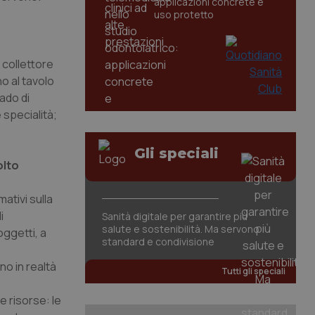
applicazioni concrete e
uso protetto
 collettore
no al tavolo
rado di
 specialità;
Gli speciali
olto
ativi sulla
i
Sanità digitale per garantire più
salute e sostenibilità. Ma servono
oggetti, a
standard e condivisione
no in realtà
Tutti gli speciali
e risorse: le