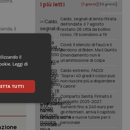
nostra
I più letti
[7 giorni]
[30 giorni]
Caldo, segnali di lenta ritirata
dell'ondata: il 7 agosto
ienda, il
restano 26 città da bollino
rosso, l'8 scendono a 19
ano, ad
mente
Covid. Il silenzio di Fauci e il
perdono di Biden. Ma il Quinto
Emendamento non è
ilizzando il
un’ammissione di colpa
cookie.
Leggi di
Caldo estremo, FADOI:
“Sopra i 40 gradi il corpo può
non riuscire più a disperdere
il calore”
ETTA TUTTI
Comparto Sanità. Firmato il
contratto 2025-2027.
keting
Aumenti fino a 240 euro per
gli infermieri, arriva il capitolo
sull'IA e nuove tutele per il
personale
azione