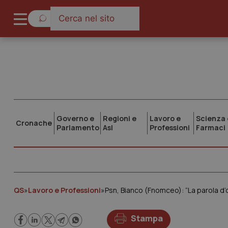
Governo e
Regioni e
Lavoro e
Scienza 
Cronache
Parlamento
Asl
Professioni
Farmaci
QS
»
Lavoro e Professioni
»
Psn, Bianco (Fnomceo): “La parola d’or
Stampa