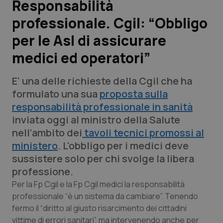
Responsabilità
professionale. Cgil: “Obbligo
Scienza e Farmaci
per le Asl di assicurare
Studi e Analisi
medici ed operatori”
Lettere al direttore
E' una delle richieste della Cgil che ha
formulato una sua
proposta sulla
Edizioni Regionali
responsabilità professionale in sanità
inviata oggi al ministro della Salute
QS Pro
nell’ambito dei
tavoli tecnici promossi al
ministero
. L'obbligo per i medici deve
Professionisti Sanitari.AI
sussistere solo per chi svolge la libera
professione.
Abruzzo
QS Pro Gold
Per la Fp Cgil e la Fp Cgil medici la responsabilità
professionale “è un sistema da cambiare”. Tenendo
QS Club
Newsletter
Basilicata
Artrite & artrosi
fermo il “diritto al giusto risarcimento dei cittadini
vittime di errori sanitari”, ma intervenendo anche per