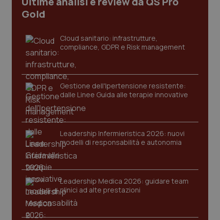
Ultime analisi e review da QS Pro
I cookie necessari contribuiscono a rendere fruibile il
Gold
sito web abilitandone funzionalità di base quali la
navigazione sulle pagine e l'accesso alle aree
protette del sito. Il sito web non è in grado di
funzionare correttamente senza questi cookie.
Cloud sanitario: infrastrutture,
compliance, GDPR e Risk management
Nome
Fornitore
/
Dominio
Scaden
VISITOR_PRIVACY_METADATA
5 mesi
YouTube
settim
.youtube.com
Gestione dell'Ipertensione resistente:
dalle Linee Guida alle terapie innovative
Leadership Infermieristica 2026: nuovi
modelli di responsabilità e autonomia
Leadership Medica 2026: guidare team
clinici ad alte prestazioni