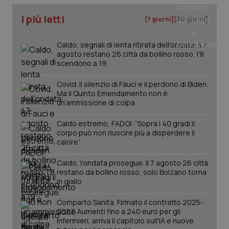
I più letti
[7 giorni]
[30 giorni]
_ga
1 anno
Google LLC
mes
.quotidianosanita.it
Caldo, segnali di lenta ritirata dell'ondata: il 7
agosto restano 26 città da bollino rosso, l'8
scendono a 19
Covid. Il silenzio di Fauci e il perdono di Biden.
Ma il Quinto Emendamento non è
un’ammissione di colpa
Caldo estremo, FADOI: “Sopra i 40 gradi il
corpo può non riuscire più a disperdere il
calore”
Caldo, l’ondata prosegue. Il 7 agosto 26 città
restano da bollino rosso, solo Bolzano torna
in giallo
Comparto Sanità. Firmato il contratto 2025-
2027. Aumenti fino a 240 euro per gli
infermieri, arriva il capitolo sull'IA e nuove