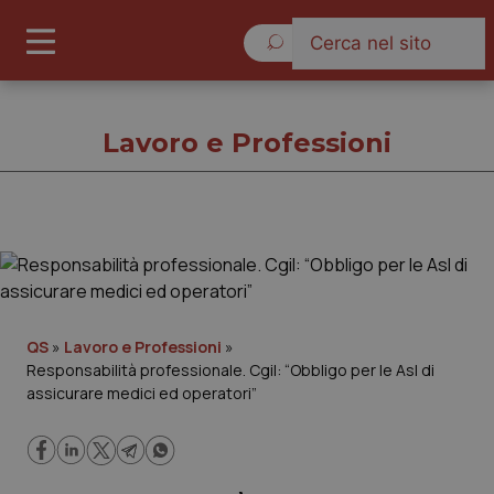
Domenica 9 Agosto 2026
Lavoro e Professioni
Lavoro e Professioni
Cronache
QS
»
Lavoro e Professioni
»
Responsabilità professionale. Cgil: “Obbligo per le Asl di
Governo e Parlamento
assicurare medici ed operatori”
Regioni e Asl
Lavoro e Professioni