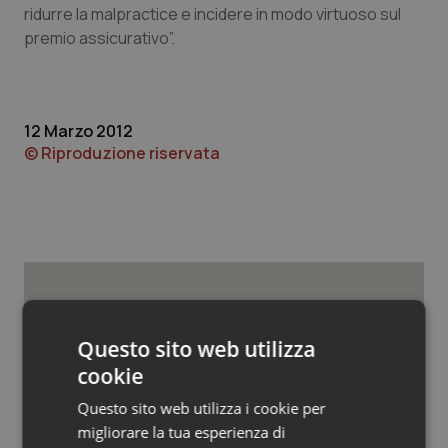
Valle D’Aosta
Oncodermatologia
ridurre la malpractice e incidere in modo virtuoso sul
premio assicurativo”.
Veneto
Oncoematologia
Oncologia & Nutrizione
12 Marzo 2012
© Riproduzione riservata
Psoriasi & pelle
Quotidiano Cardiologia
Quotidiano Chirurgia
Quotidiano Oncologia
Potrebbe interessarti in
Questo sito web utilizza
Lavoro e Professioni
Quotidiano Pediatria
cookie
Questo sito web utilizza i cookie per
Decreto PA. Aiop e Aris:
Rene & patologie urogenitali
“Preoccupazione per la mancata
migliorare la tua esperienza di
approvazione dell’adeguamento