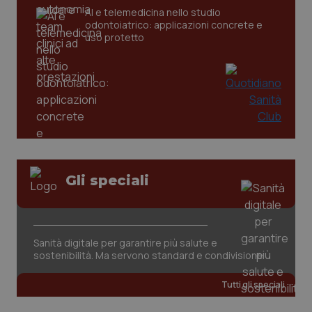
CookieScriptConsent
5 mesi
CookieScript
AI e telemedicina nello studio
settim
www.quotidianosanita.it
odontoiatrico: applicazioni concrete e
uso protetto
Gli speciali
tracking-sites-ironfish-
www.quotidianosanita.it
4
tracking-enable
settim
2 gior
Sanità digitale per garantire più salute e
sostenibilità. Ma servono standard e condivisione
tracking-sites-ironfish-
www.quotidianosanita.it
4
session-id
settim
2 gior
Tutti gli speciali