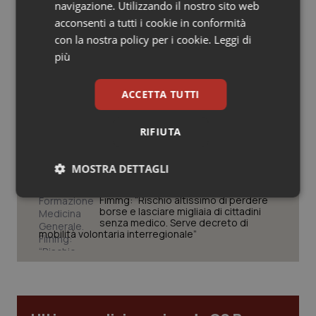
navigazione. Utilizzando il nostro sito web
delle tariffe ospedaliere, così rinvio
Salute orale & impianti
rinnovo contratto sanità privata”
acconsenti a tutti i cookie in conformità
con la nostra policy per i cookie.
Leggi di
Sangue & coagulazione
West Nile. Rete Izs: “Sorveglianza e
più
dati per evitare allarmismi. Italia
pronta”
Tiroide
ACCETTA TUTTI
Tracciabilità dei farmaci. Dal Ministero
Tumore al seno
RIFIUTA
le istruzioni per il Data Matrix. Entro l’8
febbraio 2027 l’adeguamento dei
sistemi
Tumore ovarico
MOSTRA DETTAGLI
Formazione Medicina Generale.
Tumori del Polmone & Testa Collo
Necessari
Statistici
Marketing
Fimmg: “Rischio altissimo di perdere
borse e lasciare migliaia di cittadini
senza medico. Serve decreto di
mobilità volontaria interregionale”
Tumori gastrointestinali
Ulcera & Reflusso
Necessari
Statistici
Marketing
Vaccini