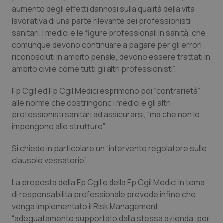
aumento degli effetti dannosi sulla qualità della vita
Piemonte
HIV
lavorativa di una parte rilevante dei professionisti
sanitari. I medici e le figure professionali in sanità, che
Provincia Autonoma di Bolzano
Infezioni & Febbre
comunque devono continuare a pagare per gli errori
riconosciuti in ambito penale, devono essere trattati in
ambito civile come tutti gli altri professionisti”.
Provincia Autonoma di Trento
Ipertensione & Scompenso
Fp Cgil ed Fp Cgil Medici esprimono poi “contrarietà”
Puglia
Malattie rare
alle norme che costringono i medici e gli altri
professionisti sanitari ad assicurarsi, “ma che non lo
Sardegna
Malattia di Crohn & Rettocolite Ulcerosa
impongono alle strutture”.
Sicilia
Neuroscienze & patologie neurodegenerative
Si chiede in particolare un “intervento regolatore sulle
clausole vessatorie”.
Toscana
Obesità
La proposta della Fp Cgil e della Fp Cgil Medici in tema
di responsabilità professionale prevede infine che
Umbria
Oftalmologia
venga implementato il Risk Management,
“adeguatamente supportato dalla stessa azienda, per