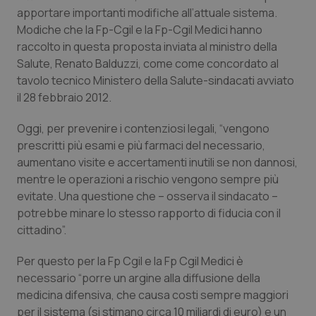
Calabria
Asma & BPCO
apportare importanti modifiche all’attuale sistema.
Modiche che la Fp-Cgil e la Fp-Cgil Medici hanno
raccolto in questa proposta inviata al ministro della
Campania
Car-T
Salute, Renato Balduzzi, come come concordato al
tavolo tecnico Ministero della Salute-sindacati avviato
Emilia-Romagna
Colesterolo & coronaropatie
il 28 febbraio 2012.
Friuli Venezia Giulia
Dermatite Atopica
Oggi, per prevenire i contenziosi legali, “vengono
prescritti più esami e più farmaci del necessario,
Lazio
Diabete & glucometri
aumentano visite e accertamenti inutili se non dannosi,
mentre le operazioni a rischio vengono sempre più
Liguria
Disturbi dell’umore
evitate. Una questione che – osserva il sindacato –
potrebbe minare lo stesso rapporto di fiducia con il
cittadino”.
Lombardia
Dolore
Per questo per la Fp Cgil e la Fp Cgil Medici è
Marche
Donna & Salute
necessario “porre un argine alla diffusione della
medicina difensiva, che causa costi sempre maggiori
Molise
Epatiti
per il sistema (si stimano circa 10 miliardi di euro) e un