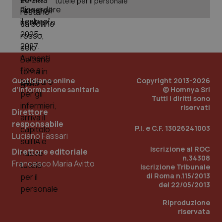
tutele per il personale
PHPSESSID
Sessio
PHP.net
www.quotidianosanita.it
Quotidiano online
Copyright 2013-2026
d'informazione sanitaria
© Homnya Srl
Tutti i diritti sono
riservati
Direttore
responsabile
P.I. e C.F. 13026241003
Luciano Fassari
Iscrizione al ROC
Direttore editoriale
n.34308
Francesco Maria Avitto
Iscrizione Tribunale
di Roma n.115/2013
del 22/05/2013
Riproduzione
riservata