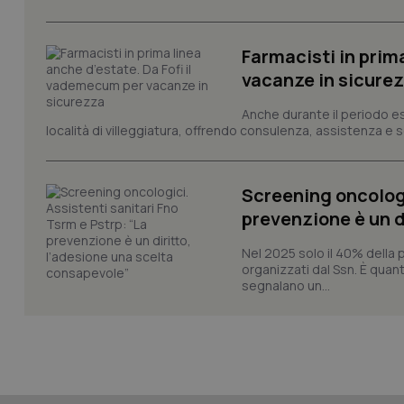
tracking-sites-ironf
session-id
Farmacisti in prim
_ga
vacanze in sicure
Anche durante il periodo esti
località di villeggiatura, offrendo consulenza, assistenza e se
Screening oncologi
PHPSESSID
prevenzione è un d
Nel 2025 solo il 40% della 
organizzati dal Ssn. È quan
segnalano un...
_ga_KM60CM4NPH
Nome
Nome