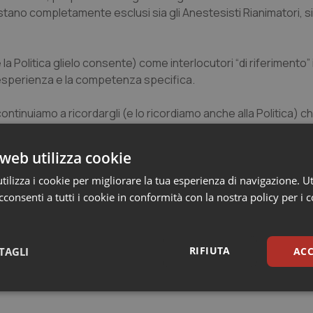
estano completamente esclusi sia gli Anestesisti Rianimatori, si
la Politica glielo consente) come interlocutori “di riferimento”
 l’esperienza e la competenza specifica.
ontinuiamo a ricordargli (e lo ricordiamo anche alla Politica) che
voce degli interessi della Medicina di base, né con quello di
ionale medico.
web utilizza cookie
ilizza i cookie per migliorare la tua esperienza di navigazione. Ut
consenti a tutti i cookie in conformità con la nostra policy per i 
RIFIUTA
TAGLI
ACC
sari
Statistici
Mar