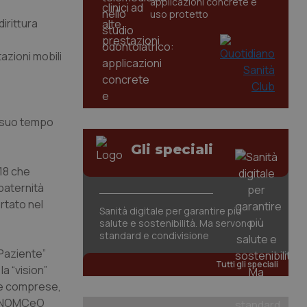
applicazioni concrete e
uso protetto
irittura
azioni mobili
a suo tempo
Gli speciali
118 che
paternità
rtato nel
Sanità digitale per garantire più
salute e sostenibilità. Ma servono
standard e condivisione
 Paziente”
Tutti gli speciali
a “vision”
ve comprese,
te FNOMCeO