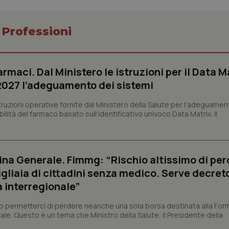
 Professioni
Necessari
Statistici
Marketing
armaci. Dal Ministero le istruzioni per il Data M
tribuiscono a rendere fruibile il sito web abilitandone funzionalità di base quali la nav
 2027 l’adeguamento dei sistemi
protette del sito. Il sito web non è in grado di funzionare correttamente senza questi coo
Fornitore
/
Dominio
Scadenza
Descrizione
struzioni operative fornite dal Ministero della Salute per l'adeguamen
lità del farmaco basato sull'identificativo univoco Data Matrix. Il
METADATA
5 mesi 4
Questo cookie viene utilizzato p
YouTube
settimane
scelte di consenso e privacy dell'
.youtube.com
interazione con il sito. Registra i
del visitatore riguardo a varie pol
impostazioni sulla privacy, garan
preferenze siano onorate nelle se
na Generale. Fimmg: “Rischio altissimo di per
nt
5 mesi 3
Questo cookie viene utilizzato da
CookieScript
igliaia di cittadini senza medico. Serve decreto
settimane
Script.com per ricordare le pref
www.quotidianosanita.it
sui cookie dei visitatori. È neces
a interregionale”
dei cookie di Cookie-Script.com 
correttamente.
permetterci di perdere neanche una sola borsa destinata alla For
ish-
www.quotidianosanita.it
4
Questo cookie è impostato dall'a
ale. Questo è un tema che Ministro della Salute, il Presidente della
settimane
abilitare il sistema di tracking a
2 giorni