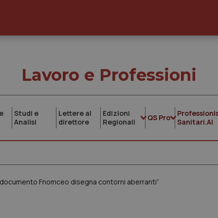
Lavoro e Professioni
e
Studi e
Lettere al
Edizioni
Professionis
QS Pro
Analisi
direttore
Regionali
Sanitari.AI
“Il documento Fnomceo disegna contorni aberranti”