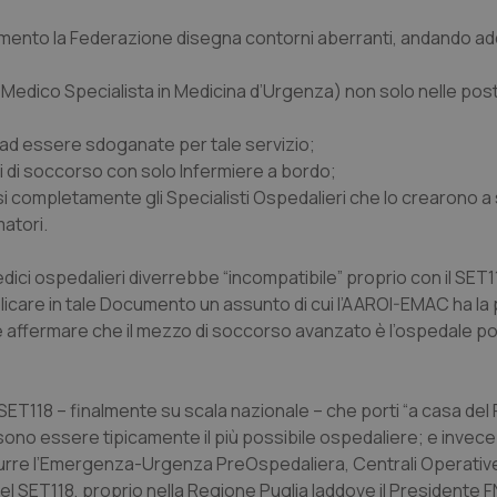
cumento la Federazione disegna contorni aberranti, andando add
edico Specialista in Medicina d’Urgenza) non solo nelle post
o ad essere sdoganate per tale servizio;
i di soccorso con solo Infermiere a bordo;
 completamente gli Specialisti Ospedalieri che lo crearono 
matori.
medici ospedalieri diverrebbe “incompatibile” proprio con il SET
licare in tale Documento un assunto di cui l’AAROI-EMAC ha la 
le affermare che il mezzo di soccorso avanzato è l’ospedale po
T118 – finalmente su scala nazionale – che porti “a casa del
essere tipicamente il più possibile ospedaliere; e invece l
urre l’Emergenza-Urgenza PreOspedaliera, Centrali Operati
o nel SET118, proprio nella Regione Puglia laddove il Presiden