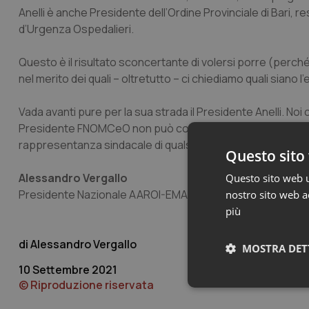
Anelli è anche Presidente dell’Ordine Provinciale di Bari, r
d’Urgenza Ospedalieri.
Questo è il risultato sconcertante di volersi porre (perché 
nel merito dei quali – oltretutto – ci chiediamo quali siano
Vada avanti pure per la sua strada il Presidente Anelli. Noi c
Presidente FNOMCeO non può coincidere con quello di porta
rappresentanza sindacale di qualsivoglia settore profess
Questo sito 
Alessandro Vergallo
Questo sito web ut
Presidente Nazionale AAROI-EMAC
nostro sito web ac
più
Alessandro Vergallo
MOSTRA DET
10 Settembre 2021
© Riproduzione riservata
Neces