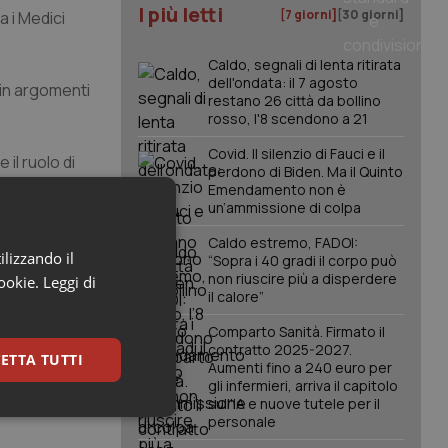
I più letti
[7 giorni]
[30 giorni]
a i Medici
Caldo, segnali di lenta ritirata
dell'ondata: il 7 agosto
 in argomenti
restano 26 città da bollino
rosso, l'8 scendono a 21
Covid. Il silenzio di Fauci e il
 il ruolo di
perdono di Biden. Ma il Quinto
Emendamento non è
un’ammissione di colpa
Caldo estremo, FADOI:
ilizzando il
“Sopra i 40 gradi il corpo può
non riuscire più a disperdere
cookie.
Leggi di
il calore”
Comparto Sanità. Firmato il
contratto 2025-2027.
ETTA TUTTI
Aumenti fino a 240 euro per
gli infermieri, arriva il capitolo
sull'IA e nuove tutele per il
keting
personale