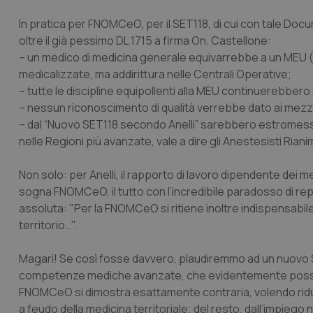
In pratica per FNOMCeO, per il SET118, di cui con tale Do
oltre il già pessimo DL 1715 a firma On. Castellone:
– un medico di medicina generale equivarrebbe a un MEU (M
medicalizzate, ma addirittura nelle Centrali Operative;
– tutte le discipline equipollenti alla MEU continuerebber
– nessun riconoscimento di qualità verrebbe dato ai mezz
– dal “Nuovo SET118 secondo Anelli” sarebbero estromessi
nelle Regioni più avanzate, vale a dire gli Anestesisti Riani
Non solo: per Anelli, il rapporto di lavoro dipendente dei 
sogna FNOMCeO, il tutto con l’incredibile paradosso di rep
assoluta: "Per la FNOMCeO si ritiene inoltre indispensabi
territorio…".
Magari! Se così fosse davvero, plaudiremmo ad un nuovo SE
competenze mediche avanzate, che evidentemente possono 
FNOMCeO si dimostra esattamente contraria, volendo rid
a feudo della medicina territoriale; del resto, dall’impieg