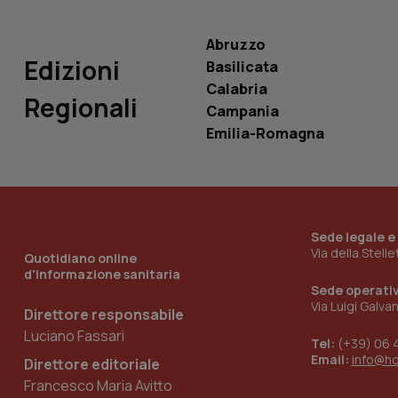
VISITOR_INFO1_LIV
_ga_0VMQEQKQ1N
Abruzzo
Edizioni
Basilicata
Calabria
__Secure-YNID
Regionali
Campania
Emilia-Romagna
YSC
__Secure-
ROLLOUT_TOKEN
Sede legale e
Via della Stell
tracking-sites-
Quotidiano online
ironfish-tracking-
d'informazione sanitaria
named-enable
Sede operati
Via Luigi Galva
Direttore responsabile
Luciano Fassari
Tel:
(+39) 06 
Email:
info@h
Direttore editoriale
Francesco Maria Avitto