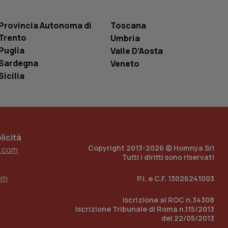
 tenere traccia
i Youtube incorporati
tics per mantenere
tore del sito web sta
Provincia Autonoma di
Toscana
ell'interfaccia di
Trento
Umbria
Puglia
Valle D’Aosta
 tenere traccia
i Youtube incorporati
Sardegna
Veneto
tore del sito web sta
ell'interfaccia di
Sicilia
 tenere traccia
r la gestione
one dell’esperienza
icità
e per abilitare il
Copyright 2013-2026 © Homnya Srl
.com
loggato con identity
Tutti i diritti sono riservati
om
P.I. e C.F. 13026241003
Iscrizione al ROC n.34308
Iscrizione Tribunale di Roma n.115/2013
del 22/05/2013