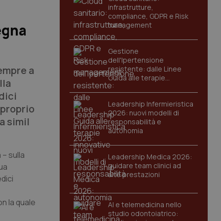
infrastrutture,
compliance, GDPR e Risk
management
egna
Gestione
dell'Ipertensione
empre a
resistente: dalle Linee
Guida alle terapie
lla
innovative
dici
Leadership Infermieristica
 proprio
2026: nuovi modelli di
a simil
responsabilità e
autonomia
– sulla
Leadership Medica 2026:
guidare team clinici ad
nua
alte prestazioni
dici
è
on la quale
AI e telemedicina nello
studio odontoiatrico: