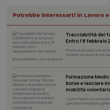
Potrebbe interessarti in Lavoro e
Tracciabilità dei f
I cookie necessari con
Entro l’8 febbraio
e l'accesso alle aree 
Nome
Pronta la circolare con le i
modello europeo di tracciabi
VISITOR_PRIVACY_
provvedimento, che recepisce...
Formazione Medici
CookieScriptConse
borse e lasciare m
mobilità volontari
“Come Paese non possiamo 
tracking-sites-ironf
specifica in medicina gener
tracking-enable
Conferenza...