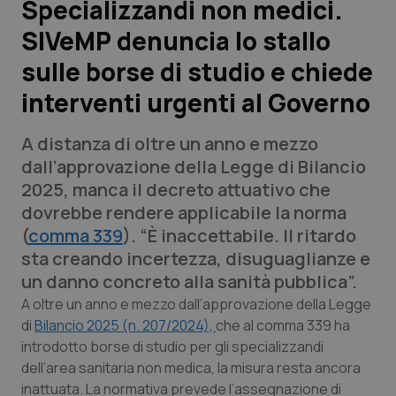
Specializzandi non medici.
SIVeMP denuncia lo stallo
Scienza e Farmaci
sulle borse di studio e chiede
Studi e Analisi
interventi urgenti al Governo
Lettere al direttore
A distanza di oltre un anno e mezzo
dall’approvazione della Legge di Bilancio
Edizioni Regionali
2025, manca il decreto attuativo che
dovrebbe rendere applicabile la norma
QS Pro
(
comma 339
). “È inaccettabile. Il ritardo
sta creando incertezza, disuguaglianze e
Professionisti Sanitari.AI
un danno concreto alla sanità pubblica”.
A oltre un anno e mezzo dall’approvazione della Legge
Abruzzo
QS Pro Gold
di
Bilancio 2025 (n. 207/2024),
che al comma 339 ha
introdotto borse di studio per gli specializzandi
QS Club
Newsletter
Basilicata
Artrite & artrosi
dell’area sanitaria non medica, la misura resta ancora
inattuata. La normativa prevede l’assegnazione di