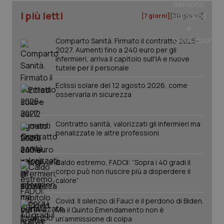
I più letti
[7 giorni]
[30 giorni]
Comparto Sanità. Firmato il contratto 2025-
2027. Aumenti fino a 240 euro per gli
infermieri, arriva il capitolo sull'IA e nuove
tutele per il personale
Eclissi solare del 12 agosto 2026, come
osservarla in sicurezza
Contratto sanità, valorizzati gli infermieri ma
penalizzate le altre professioni
PHPSESSID
Sessio
PHP.net
Caldo estremo, FADOI: “Sopra i 40 gradi il
www.quotidianosanita.it
corpo può non riuscire più a disperdere il
calore”
Covid. Il silenzio di Fauci e il perdono di Biden.
Ma il Quinto Emendamento non è
un’ammissione di colpa