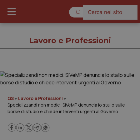
Giovedì 6 Agosto 2026
Lavoro e Professioni
Lavoro e Professioni
Cronache
QS
»
Lavoro e Professioni
»
Specializzandi non medici. SIVeMP denuncia lo stallo sulle
Governo e Parlamento
borse di studio e chiede interventi urgenti al Governo
Regioni e Asl
Lavoro e Professioni