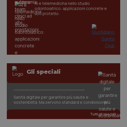
AI e telemedicina nello studio
odontoiatrico: applicazioni concrete e
tracking-sites-ironfish-
www.quotidianosanita.it
4
uso protetto
tracking-enable
settim
2 gior
tracking-sites-ironfish-
www.quotidianosanita.it
4
session-id
settim
2 gior
Gli speciali
_ga
1 anno
Google LLC
mes
.quotidianosanita.it
Sanità digitale per garantire più salute e
sostenibilità. Ma servono standard e condivisione
Tutti gli speciali