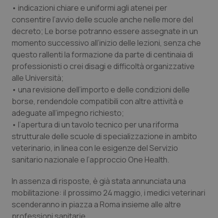
Valle D’Aosta
Oncodermatologia
• indicazioni chiare e uniformi agli atenei per
consentire l’avvio delle scuole anche nelle more del
Veneto
Oncoematologia
decreto; Le borse potranno essere assegnate in un
momento successivo all’inizio delle lezioni, senza che
Oncologia & Nutrizione
questo rallenti la formazione da parte di centinaia di
professionisti o crei disagi e difficoltà organizzative
Psoriasi & pelle
alle Università;
• una revisione dell’importo e delle condizioni delle
borse, rendendole compatibili con altre attività e
Quotidiano Cardiologia
adeguate all’impegno richiesto;
• l’apertura di un tavolo tecnico per una riforma
Quotidiano Chirurgia
strutturale delle scuole di specializzazione in ambito
veterinario, in linea con le esigenze del Servizio
Quotidiano Oncologia
sanitario nazionale e l’approccio One Health.
Quotidiano Pediatria
In assenza di risposte, è già stata annunciata una
mobilitazione: il prossimo 24 maggio, i medici veterinari
Rene & patologie urogenitali
scenderanno in piazza a Roma insieme alle altre
professioni sanitarie.