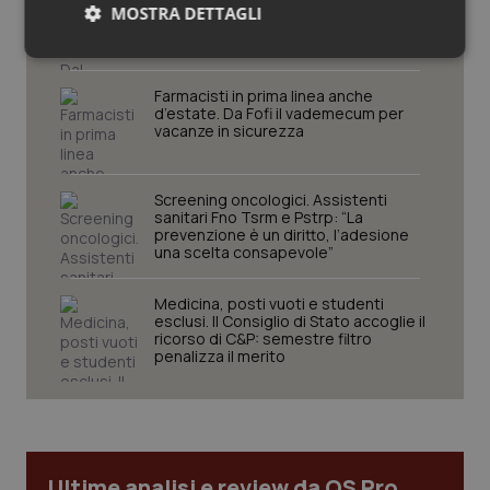
le istruzioni per il Data Matrix. Entro l’8
MOSTRA DETTAGLI
febbraio 2027 l’adeguamento dei
sistemi
Necessari
Statistici
Marketing
Farmacisti in prima linea anche
d’estate. Da Fofi il vademecum per
vacanze in sicurezza
Screening oncologici. Assistenti
Necessari
Statistici
Marketing
sanitari Fno Tsrm e Pstrp: “La
prevenzione è un diritto, l’adesione
una scelta consapevole”
I cookie necessari contribuiscono a rendere fruibile il
sito web abilitandone funzionalità di base quali la
navigazione sulle pagine e l'accesso alle aree
Medicina, posti vuoti e studenti
protette del sito. Il sito web non è in grado di
esclusi. Il Consiglio di Stato accoglie il
funzionare correttamente senza questi cookie.
ricorso di C&P: semestre filtro
penalizza il merito
Nome
Fornitore
/
Dominio
Scaden
VISITOR_PRIVACY_METADATA
5 mesi
YouTube
settim
.youtube.com
Ultime analisi e review da QS Pro