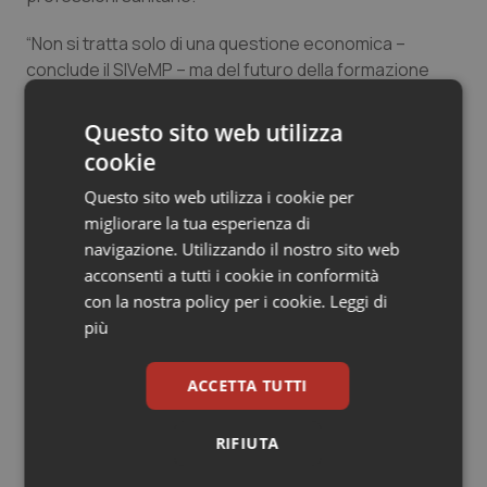
Salute orale & impianti
“Non si tratta solo di una questione economica –
conclude il SIVeMP – ma del futuro della formazione
Sangue & coagulazione
sanitaria e della qualità dei servizi offerti ai cittadini”.
Questo sito web utilizza
Tiroide
cookie
05 Maggio 2026
Tumore al seno
© Riproduzione riservata
Questo sito web utilizza i cookie per
migliorare la tua esperienza di
Tumore ovarico
navigazione. Utilizzando il nostro sito web
acconsenti a tutti i cookie in conformità
con la nostra policy per i cookie.
Leggi di
Tumori del Polmone & Testa Collo
più
Tumori gastrointestinali
Potrebbe interessarti in
ACCETTA TUTTI
Lavoro e Professioni
Ulcera & Reflusso
RIFIUTA
Vaccini
Tracciabilità dei farmaci. Dal Ministero