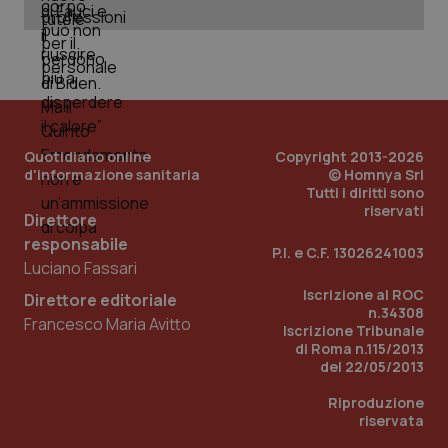
Quotidiano online
Copyright 2013-2026
d'informazione sanitaria
© Homnya Srl
Tutti i diritti sono
riservati
Direttore
_ga_KM60CM4NPH
.quotidianosanita.it
1 anno
responsabile
mes
P.I. e C.F. 13026241003
Luciano Fassari
Iscrizione al ROC
Direttore editoriale
n.34308
Francesco Maria Avitto
Iscrizione Tribunale
di Roma n.115/2013
del 22/05/2013
Riproduzione
riservata
Fornitore
/
Nome
Scadenza
Descrizion
Dominio