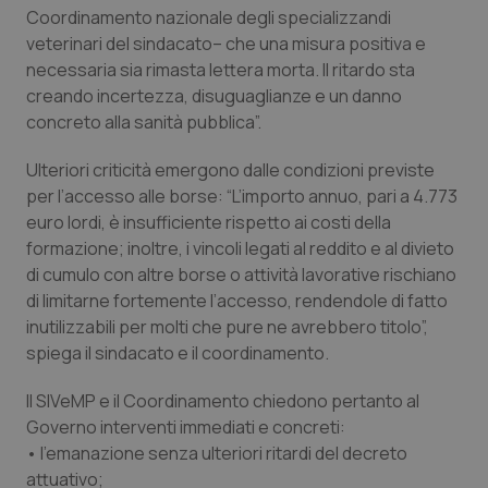
Coordinamento nazionale degli specializzandi
Piemonte
HIV
veterinari del sindacato– che una misura positiva e
necessaria sia rimasta lettera morta. Il ritardo sta
Provincia Autonoma di Bolzano
Infezioni & Febbre
creando incertezza, disuguaglianze e un danno
concreto alla sanità pubblica”.
Provincia Autonoma di Trento
Ipertensione & Scompenso
Ulteriori criticità emergono dalle condizioni previste
per l’accesso alle borse: “L’importo annuo, pari a 4.773
Puglia
Malattie rare
euro lordi, è insufficiente rispetto ai costi della
formazione; inoltre, i vincoli legati al reddito e al divieto
Sardegna
Malattia di Crohn & Rettocolite Ulcerosa
di cumulo con altre borse o attività lavorative rischiano
di limitarne fortemente l’accesso, rendendole di fatto
Sicilia
Neuroscienze & patologie neurodegenerative
inutilizzabili per molti che pure ne avrebbero titolo”,
spiega il sindacato e il coordinamento.
Toscana
Obesità
Il SIVeMP e il Coordinamento chiedono pertanto al
Governo interventi immediati e concreti:
Umbria
Oftalmologia
• l’emanazione senza ulteriori ritardi del decreto
attuativo;