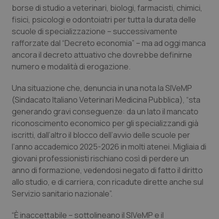
Calabria
Asma & BPCO
borse di studio a veterinari, biologi, farmacisti, chimici,
fisici, psicologi e odontoiatri per tutta la durata delle
scuole di specializzazione – successivamente
Campania
Car-T
rafforzate dal “Decreto economia” – ma ad oggi manca
ancora il decreto attuativo che dovrebbe definirne
Emilia-Romagna
Colesterolo & coronaropatie
numero e modalità di erogazione.
Friuli Venezia Giulia
Dermatite Atopica
Una situazione che, denuncia in una nota la SIVeMP
(Sindacato Italiano Veterinari Medicina Pubblica), “sta
Lazio
Diabete & glucometri
generando gravi conseguenze: da un lato il mancato
riconoscimento economico per gli specializzandi già
Liguria
Disturbi dell’umore
iscritti, dall’altro il blocco dell’avvio delle scuole per
l’anno accademico 2025-2026 in molti atenei. Migliaia di
giovani professionisti rischiano così di perdere un
Lombardia
Dolore
anno di formazione, vedendosi negato di fatto il diritto
allo studio, e di carriera, con ricadute dirette anche sul
Marche
Donna & Salute
Servizio sanitario nazionale”.
Molise
Epatiti
“È inaccettabile – sottolineano il SIVeMP e il