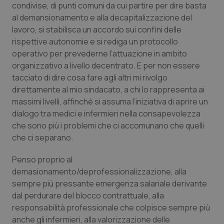
condivise, di punti comuni da cui partire per dire basta
Calabria
Asma & BPCO
al demansionamento e alla decapitalizzazione del
lavoro, si stabilisca un accordo sui confini delle
Campania
Car-T
rispettive autonomie e si rediga un protocollo
operativo per prevederne l’attuazione in ambito
Emilia-Romagna
Colesterolo & coronaropatie
organizzativo a livello decentrato. E per non essere
tacciato di dire cosa fare agli altri mi rivolgo
Friuli Venezia Giulia
Dermatite Atopica
direttamente al mio sindacato, a chi lo rappresenta ai
massimi livelli, affinché si assuma l’iniziativa di aprire un
Lazio
Diabete & glucometri
dialogo tra medici e infermieri nella consapevolezza
che sono più i problemi che ci accomunano che quelli
Liguria
Disturbi dell’umore
che ci separano.
Penso proprio al
Lombardia
Dolore
demasionamento/deprofessionalizzazione, alla
sempre più pressante emergenza salariale derivante
Marche
Donna & Salute
dal perdurare del blocco contrattuale, alla
responsabilità professionale che colpisce sempre più
Molise
Epatiti
anche gli infermieri, alla valorizzazione delle