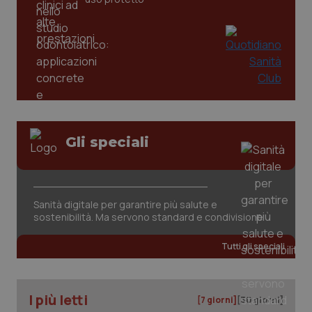
Gli speciali
tracking-sites-ironfish-
www.quotidianosanita.it
4
tracking-enable
settim
2 gior
Sanità digitale per garantire più salute e
sostenibilità. Ma servono standard e condivisione
tracking-sites-ironfish-
www.quotidianosanita.it
4
Tutti gli speciali
session-id
settim
2 gior
I più letti
[7 giorni]
[30 giorni]