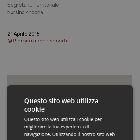
Valle D’Aosta
Oncodermatologia
Segretario Territoriale
Nursind Ancona
Veneto
Oncoematologia
Oncologia & Nutrizione
21 Aprile 2015
© Riproduzione riservata
Psoriasi & pelle
Quotidiano Cardiologia
Quotidiano Chirurgia
Potrebbe interessarti in
Quotidiano Oncologia
Questo sito web utilizza
Lettere al direttore
cookie
Quotidiano Pediatria
Questo sito web utilizza i cookie per
Lavorare 20 giorni ininterrottamente?
migliorare la tua esperienza di
Azienda sanitaria condannata al
Rene & patologie urogenitali
risarcimento ai medici
navigazione. Utilizzando il nostro sito web