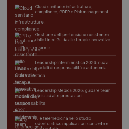
sito web abilitandone funzionalità di base quali la
navigazione sulle pagine e l'accesso alle aree
Cloud sanitario: infrastrutture,
protette del sito. Il sito web non è in grado di
compliance, GDPR e Risk management
funzionare correttamente senza questi cookie.
Nome
Fornitore
/
Dominio
Scaden
VISITOR_PRIVACY_METADATA
5 mesi
YouTube
Gestione dell'Ipertensione resistente:
settim
.youtube.com
dalle Linee Guida alle terapie innovative
Leadership Infermieristica 2026: nuovi
modelli di responsabilità e autonomia
Leadership Medica 2026: guidare team
clinici ad alte prestazioni
AI e telemedicina nello studio
odontoiatrico: applicazioni concrete e
CookieScriptConsent
5 mesi
CookieScript
settim
uso protetto
www.quotidianosanita.it