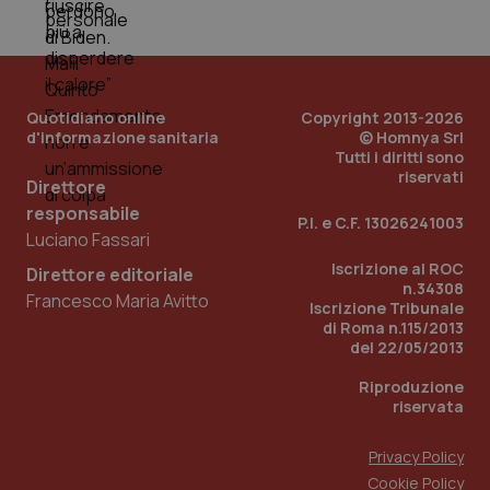
PHPSESSID
Sessio
PHP.net
www.quotidianosanita.it
Quotidiano online
Copyright 2013-2026
d'informazione sanitaria
© Homnya Srl
Tutti i diritti sono
riservati
Direttore
responsabile
P.I. e C.F. 13026241003
Luciano Fassari
Iscrizione al ROC
Direttore editoriale
n.34308
Francesco Maria Avitto
Iscrizione Tribunale
di Roma n.115/2013
del 22/05/2013
Riproduzione
riservata
Privacy Policy
_ga_KM60CM4NPH
.quotidianosanita.it
1 anno
Cookie Policy