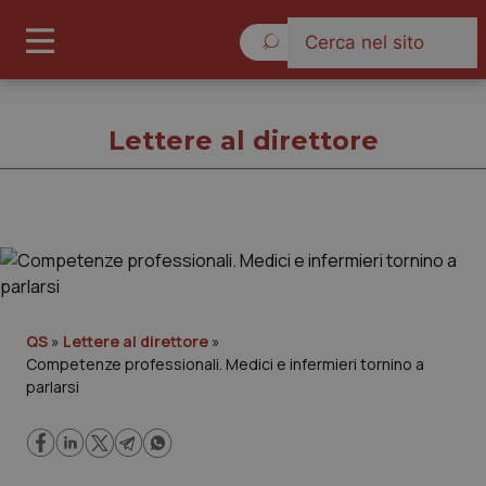
Giovedì 6 Agosto 2026
Lettere al direttore
Lettere al direttore
Cronache
QS
»
Lettere al direttore
»
Competenze professionali. Medici e infermieri tornino a
Governo e Parlamento
parlarsi
Regioni e Asl
Lavoro e Professioni