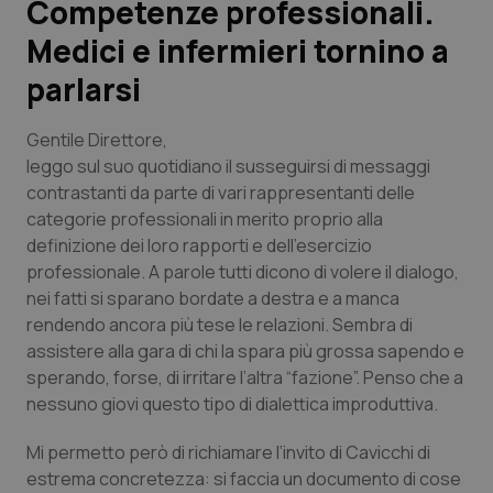
Competenze professionali.
Medici e infermieri tornino a
Scienza e Farmaci
parlarsi
Studi e Analisi
Gentile Direttore
,
Lettere al direttore
leggo sul suo quotidiano il susseguirsi di messaggi
contrastanti da parte di vari rappresentanti delle
categorie professionali in merito proprio alla
Edizioni Regionali
definizione dei loro rapporti e dell’esercizio
professionale. A parole tutti dicono di volere il dialogo,
QS Pro
nei fatti si sparano bordate a destra e a manca
rendendo ancora più tese le relazioni. Sembra di
Professionisti Sanitari.AI
assistere alla gara di chi la spara più grossa sapendo e
sperando, forse, di irritare l’altra “fazione”. Penso che a
Abruzzo
QS Pro Gold
nessuno giovi questo tipo di dialettica improduttiva.
QS Club
Newsletter
Basilicata
Artrite & artrosi
Mi permetto però di richiamare l’invito di Cavicchi di
estrema concretezza: si faccia un documento di cose