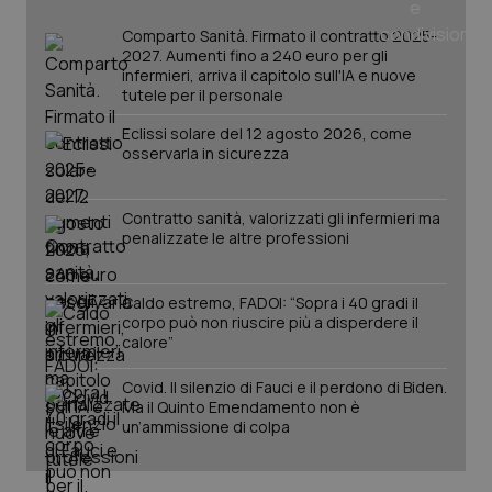
_ga
1 anno
Google LLC
mes
.quotidianosanita.it
Comparto Sanità. Firmato il contratto 2025-
2027. Aumenti fino a 240 euro per gli
infermieri, arriva il capitolo sull'IA e nuove
tutele per il personale
Eclissi solare del 12 agosto 2026, come
osservarla in sicurezza
Contratto sanità, valorizzati gli infermieri ma
penalizzate le altre professioni
Caldo estremo, FADOI: “Sopra i 40 gradi il
corpo può non riuscire più a disperdere il
calore”
Covid. Il silenzio di Fauci e il perdono di Biden.
Ma il Quinto Emendamento non è
un’ammissione di colpa