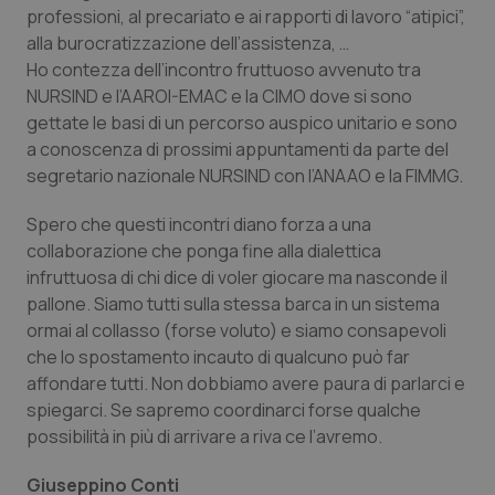
professioni, al precariato e ai rapporti di lavoro “atipici”,
Piemonte
HIV
alla burocratizzazione dell’assistenza, …
Ho contezza dell’incontro fruttuoso avvenuto tra
Provincia Autonoma di Bolzano
Infezioni & Febbre
NURSIND e l’AAROI-EMAC e la CIMO dove si sono
gettate le basi di un percorso auspico unitario e sono
a conoscenza di prossimi appuntamenti da parte del
Provincia Autonoma di Trento
Ipertensione & Scompenso
segretario nazionale NURSIND con l’ANAAO e la FIMMG.
Puglia
Malattie rare
Spero che questi incontri diano forza a una
collaborazione che ponga fine alla dialettica
Sardegna
Malattia di Crohn & Rettocolite Ulcerosa
infruttuosa di chi dice di voler giocare ma nasconde il
pallone. Siamo tutti sulla stessa barca in un sistema
Sicilia
Neuroscienze & patologie neurodegenerative
ormai al collasso (forse voluto) e siamo consapevoli
che lo spostamento incauto di qualcuno può far
Toscana
Obesità
affondare tutti. Non dobbiamo avere paura di parlarci e
spiegarci. Se sapremo coordinarci forse qualche
possibilità in più di arrivare a riva ce l’avremo.
Umbria
Oftalmologia
Giuseppino Conti