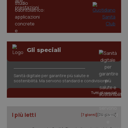
tracking-enable
settim
2 gior
tracking-sites-ironfish-
www.quotidianosanita.it
4
session-id
settim
2 gior
Gli speciali
_ga
1 anno
Google LLC
mes
.quotidianosanita.it
Sanità digitale per garantire più salute e
sostenibilità. Ma servono standard e condivisione
Tutti gli speciali
I più letti
[7 giorni]
[30 giorni]