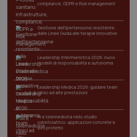
compliance, GDPR e Risk management
Gestione dell'Ipertensione resistente:
dalle Linee Guida alle terapie innovative
Leadership Infermieristica 2026: nuovi
CookieScriptConsent
5 mesi
CookieScript
modelli di responsabilità e autonomia
settim
www.quotidianosanita.it
Leadership Medica 2026: guidare team
clinici ad alte prestazioni
AI e telemedicina nello studio
odontoiatrico: applicazioni concrete e
uso protetto
tracking-sites-ironfish-
www.quotidianosanita.it
4