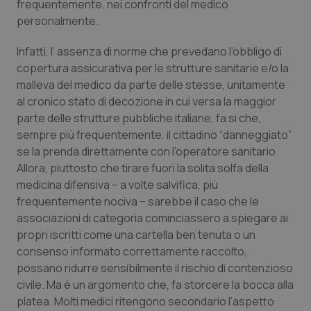
frequentemente, nei confronti del medico
personalmente.
Piemonte
HIV
Infatti, l’ assenza di norme che prevedano l’obbligo di
Provincia Autonoma di Bolzano
Infezioni & Febbre
copertura assicurativa per le strutture sanitarie e/o la
malleva del medico da parte delle stesse, unitamente
Provincia Autonoma di Trento
Ipertensione & Scompenso
al cronico stato di decozione in cui versa la maggior
parte delle strutture pubbliche italiane, fa si che,
Puglia
Malattie rare
sempre più frequentemente, il cittadino “danneggiato”
se la prenda direttamente con l’operatore sanitario.
Allora, piuttosto che tirare fuori la solita solfa della
Sardegna
Malattia di Crohn & Rettocolite Ulcerosa
medicina difensiva – a volte salvifica, più
frequentemente nociva – sarebbe il caso che le
Sicilia
Neuroscienze & patologie neurodegenerative
associazioni di categoria cominciassero a spiegare ai
propri iscritti come una cartella ben tenuta o un
Toscana
Obesità
consenso informato correttamente raccolto,
possano ridurre sensibilmente il rischio di contenzioso
Umbria
Oftalmologia
civile. Ma è un argomento che, fa storcere la bocca alla
platea. Molti medici ritengono secondario l’aspetto