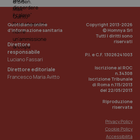
Quotidiano online
Copyright 2013-2026
d'informazione sanitaria
© Homnya Srl
Tutti i diritti sono
riservati
Direttore
responsabile
P.I. e C.F. 13026241003
Luciano Fassari
_ga_KM60CM4NPH
.quotidianosanita.it
1 anno
mes
Iscrizione al ROC
Direttore editoriale
n.34308
Francesco Maria Avitto
Iscrizione Tribunale
di Roma n.115/2013
del 22/05/2013
Riproduzione
riservata
Privacy Policy
Fornitore
/
Nome
Scadenza
Descrizion
Dominio
Cookie Policy
Nome
Fornitore
/
Dominio
Scadenza
Des
_ga_0VMQEQKQ1N
.quotidianosanita.it
1 anno 1
Questo
Accessibilità
mese
cookie