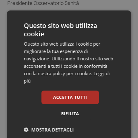
Presidente Osservatorio Sanità
Salute orale & impianti
Sangue & coagulazione
31 Gennaio 2015
Questo sito web utilizza
© Riproduzione riservata
cookie
Tiroide
Questo sito web utilizza i cookie per
migliorare la tua esperienza di
Tumore al seno
navigazione. Utilizzando il nostro sito web
acconsenti a tutti i cookie in conformità
Tumore ovarico
con la nostra policy per i cookie.
Leggi di
Potrebbe interessarti in
più
Tumori del Polmone & Testa Collo
Lettere al direttore
ACCETTA TUTTI
Tumori gastrointestinali
Il contratto della sanità e i frutti
RIFIUTA
avvelenati del neocorporativismo
Ulcera & Reflusso
MOSTRA DETTAGLI
Vaccini