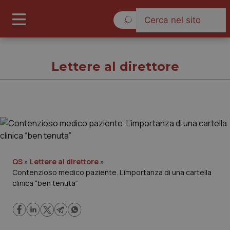
Giovedì 6 Agosto 2026
Lettere al direttore
Lettere al direttore
Cronache
QS
»
Lettere al direttore
»
Contenzioso medico paziente. L’importanza di una cartella
Governo e Parlamento
clinica “ben tenuta”
Regioni e Asl
Lavoro e Professioni