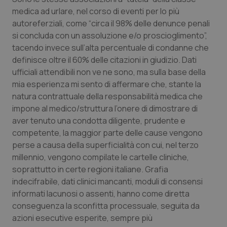
Calabria
Asma & BPCO
medica ad urlare, nel corso di eventi per lo più
autoreferziali, come “circa il 98% delle denunce penali
Campania
Car-T
si concluda con un assoluzione e/o proscioglimento”,
tacendo invece sull’alta percentuale di condanne che
definisce oltre il 60% delle citazioni in giudizio. Dati
Emilia-Romagna
Colesterolo & coronaropatie
ufficiali attendibili non ve ne sono, ma sulla base della
mia esperienza mi sento di affermare che, stante la
Friuli Venezia Giulia
Dermatite Atopica
natura contrattuale della responsabilità medica che
impone al medico/struttura l’onere di dimostrare di
Lazio
Diabete & glucometri
aver tenuto una condotta diligente, prudente e
competente, la maggior parte delle cause vengono
Liguria
Disturbi dell’umore
perse a causa della superficialità con cui, nel terzo
millennio, vengono compilate le cartelle cliniche,
Lombardia
Dolore
soprattutto in certe regioni italiane. Grafia
indecifrabile, dati clinici mancanti, moduli di consensi
Marche
Donna & Salute
informati lacunosi o assenti, hanno come diretta
conseguenza la sconfitta processuale, seguita da
azioni esecutive esperite, sempre più
Molise
Epatiti