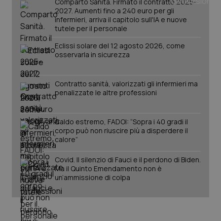
Comparto Sanità. Firmato il contratto 2025-
2027. Aumenti fino a 240 euro per gli
infermieri, arriva il capitolo sull'IA e nuove
tutele per il personale
Eclissi solare del 12 agosto 2026, come
osservarla in sicurezza
Contratto sanità, valorizzati gli infermieri ma
penalizzate le altre professioni
Caldo estremo, FADOI: “Sopra i 40 gradi il
corpo può non riuscire più a disperdere il
PHPSESSID
Sessio
calore”
PHP.net
www.quotidianosanita.it
Covid. Il silenzio di Fauci e il perdono di Biden.
Ma il Quinto Emendamento non è
un’ammissione di colpa