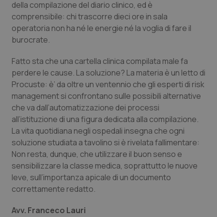
Valle D’Aosta
Oncodermatologia
della compilazione del diario clinico, ed è
comprensibile: chi trascorre dieci ore in sala
Veneto
Oncoematologia
operatoria non ha né le energie né la voglia di fare il
burocrate.
Oncologia & Nutrizione
Fatto sta che una cartella clinica compilata male fa
perdere le cause. La soluzione? La materia è un letto di
Psoriasi & pelle
Procuste: è’ da oltre un ventennio che gli esperti di risk
management si confrontano sulle possibili alternative
Quotidiano Cardiologia
che va dall’automatizzazione dei processi
all’istituzione di una figura dedicata alla compilazione.
Quotidiano Chirurgia
La vita quotidiana negli ospedali insegna che ogni
soluzione studiata a tavolino si è rivelata fallimentare:
Quotidiano Oncologia
Non resta, dunque, che utilizzare il buon senso e
sensibilizzare la classe medica, soprattutto le nuove
leve, sull’importanza apicale di un documento
Quotidiano Pediatria
correttamente redatto.
Rene & patologie urogenitali
Avv. Franceco Lauri