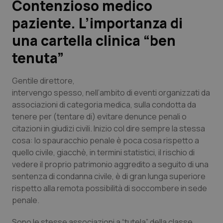
Contenzioso medico
paziente. L’importanza di
Scienza e Farmaci
una cartella clinica “ben
Studi e Analisi
tenuta”
Lettere al direttore
Gentile direttore
,
intervengo spesso, nell’ambito di eventi organizzati da
Edizioni Regionali
associazioni di categoria medica, sulla condotta da
tenere per (tentare di) evitare denunce penali o
QS Pro
citazioni in giudizi civili. Inizio col dire sempre la stessa
cosa: lo spauracchio penale è poca cosa rispetto a
Professionisti Sanitari.AI
quello civile, giacchè, in termini statistici, il rischio di
vedere il proprio patrimonio aggredito a seguito di una
sentenza di condanna civile, è di gran lunga superiore
Abruzzo
QS Pro Gold
rispetto alla remota possibilità di soccombere in sede
penale.
QS Club
Newsletter
Basilicata
Artrite & artrosi
Sono le stesse associazioni a “tutela” della classe