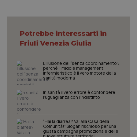
VISITOR_PRIVACY_METADATA
5 mesi
YouTube
settim
.youtube.com
Potrebbe interessarti in
Friuli Venezia Giulia
L’illusione del “senza coordinamento”:
perché il middle management
infermieristico è il vero motore della
sanità moderna
In sanità il vero errore è confondere
l’uguaglianza con l’indistinto
CookieScriptConsent
5 mesi
CookieScript
settim
www.quotidianosanita.it
“Hai la diarrea? Vai alla Casa della
Comunità!” Slogan rischioso per una
giusta campagna promozionale delle
nuove strutture territoriali.