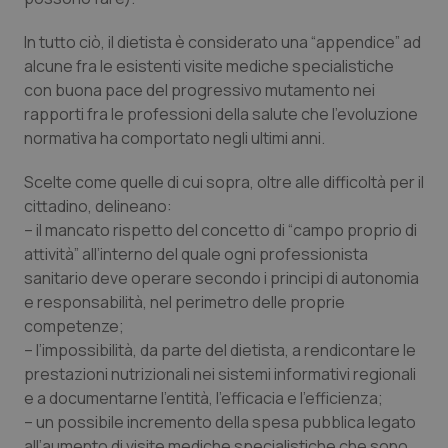
Salute orale & impianti
In tutto ciò, il dietista è considerato una “appendice” ad
alcune fra le esistenti visite mediche specialistiche
Sangue & coagulazione
con buona pace del progressivo mutamento nei
rapporti fra le professioni della salute che l’evoluzione
Tiroide
normativa ha comportato negli ultimi anni.
Tumore al seno
Scelte come quelle di cui sopra, oltre alle difficoltà per il
cittadino, delineano:
– il mancato rispetto del concetto di “campo proprio di
Tumore ovarico
attività” all’interno del quale ogni professionista
sanitario deve operare secondo i principi di autonomia
Tumori del Polmone & Testa Collo
e responsabilità, nel perimetro delle proprie
competenze;
Tumori gastrointestinali
– l’impossibilità, da parte del dietista, a rendicontare le
prestazioni nutrizionali nei sistemi informativi regionali
Ulcera & Reflusso
e a documentarne l’entità, l’efficacia e l’efficienza;
– un possibile incremento della spesa pubblica legato
Vaccini
all’aumento di visite mediche specialistiche che sono