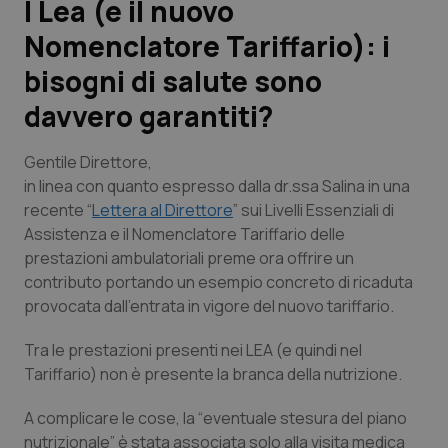
I Lea (e il nuovo
Nomenclatore Tariffario): i
Scienza e Farmaci
bisogni di salute sono
Studi e Analisi
davvero garantiti?
Lettere al direttore
Gentile Direttore,
in linea con quanto espresso dalla dr.ssa Salina in una
Edizioni Regionali
recente “
Lettera al Direttore
” sui Livelli Essenziali di
Assistenza e il Nomenclatore Tariffario delle
QS Pro
prestazioni ambulatoriali preme ora offrire un
contributo portando un esempio concreto di ricaduta
Professionisti Sanitari.AI
provocata dall’entrata in vigore del nuovo tariffario.
Tra le prestazioni presenti nei LEA (e quindi nel
Abruzzo
QS Pro Gold
Tariffario) non è presente la branca della nutrizione.
QS Club
Newsletter
Basilicata
Artrite & artrosi
A complicare le cose, la “eventuale stesura del piano
nutrizionale” è stata associata solo alla visita medica