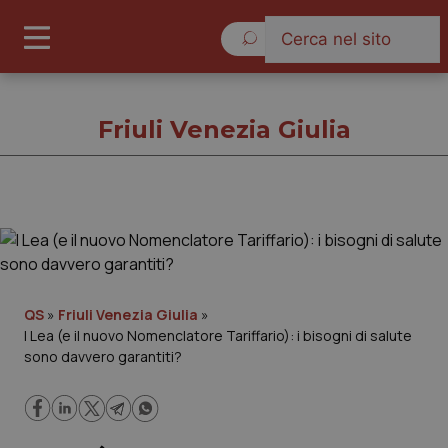
Domenica 9 Agosto 2026
Friuli Venezia Giulia
Friuli Venezia Giulia
Cronache
QS
»
Friuli Venezia Giulia
»
I Lea (e il nuovo Nomenclatore Tariffario): i bisogni di salute
Governo e Parlamento
sono davvero garantiti?
Regioni e Asl
Lavoro e Professioni