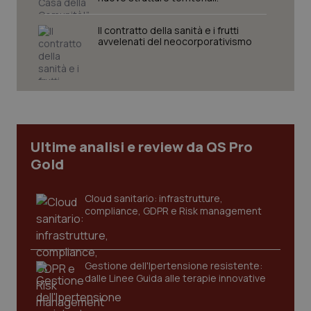
Il contratto della sanità e i frutti
avvelenati del neocorporativismo
tracking-sites-ironfish-
www.quotidianosanita.it
4
tracking-enable
settim
2 gior
Ultime analisi e review da QS Pro
Gold
tracking-sites-ironfish-
www.quotidianosanita.it
4
session-id
settim
Cloud sanitario: infrastrutture,
2 gior
compliance, GDPR e Risk management
_ga
1 anno
Google LLC
Gestione dell'Ipertensione resistente:
mes
.quotidianosanita.it
dalle Linee Guida alle terapie innovative