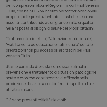
ben compreso in alcune Regioni, fra cui il Friuli Venezia
Piemonte
HIV
Giulia, che nel 2006 ha inserito nel tariffario regionale
proprio quelle prestazioni nutrizionali che ne erano
Provincia Autonoma di Bolzano
Infezioni & Febbre
assenti, contribuendo ad un grande salto di qualità
nella risposta ai bisogni di salute dei propri cittadini.
Provincia Autonoma di Trento
Ipertensione & Scompenso
“Trattamento dietetico”, “Valutazione nutrizionale”,
“Riabilitazione ed educazione nutrizionale” sono le
Puglia
Malattie rare
prestazioni non più accessibili ai cittadini del Friuli
Venezia Giulia.
Sardegna
Malattia di Crohn & Rettocolite Ulcerosa
Stiamo parlando di prestazioni essenziali nella
Sicilia
Neuroscienze & patologie neurodegenerative
prevenzione e trattamento di situazioni patologiche
acute e croniche con riscontro di efficacia nella
Toscana
Obesità
produzione di salute a costi inferiori rispetto ad altre
attività sanitarie.
Umbria
Oftalmologia
Già sono presenti criticità rilevanti: