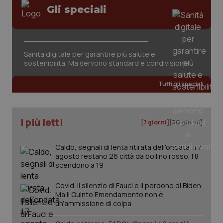
Gli speciali
Sanità digitale per garantire più salute e
sostenibilità. Ma servono standard e condivisione
Tutti gli speciali
I più letti
[7 giorni]
[30 giorni]
Caldo, segnali di lenta ritirata dell'ondata: il 7
agosto restano 26 città da bollino rosso, l'8
scendono a 19
_ga_KM60CM4NPH
.quotidianosanita.it
1 anno
mes
Covid. Il silenzio di Fauci e il perdono di Biden.
Ma il Quinto Emendamento non è
un’ammissione di colpa