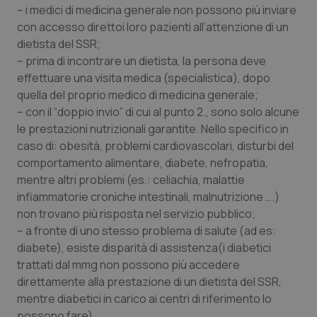
Valle D’Aosta
Oncodermatologia
– i medici di medicina generale non possono più inviare
con accesso direttoi loro pazienti all’attenzione di un
Veneto
Oncoematologia
dietista del SSR;
– prima di incontrare un dietista, la persona deve
Oncologia & Nutrizione
effettuare una visita medica (specialistica), dopo
quella del proprio medico di medicina generale;
– con il “doppio invio” di cui al punto 2., sono solo alcune
Psoriasi & pelle
le prestazioni nutrizionali garantite. Nello specifico in
caso di: obesità, problemi cardiovascolari, disturbi del
Quotidiano Cardiologia
comportamento alimentare, diabete, nefropatia,
mentre altri problemi (es.: celiachia, malattie
Quotidiano Chirurgia
infiammatorie croniche intestinali, malnutrizione ….)
non trovano più risposta nel servizio pubblico;
Quotidiano Oncologia
– a fronte di uno stesso problema di salute (ad es:
diabete), esiste disparità di assistenza(i diabetici
Quotidiano Pediatria
trattati dal mmg non possono più accedere
direttamente alla prestazione di un dietista del SSR,
Rene & patologie urogenitali
mentre diabetici in carico ai centri di riferimento lo
possono fare).