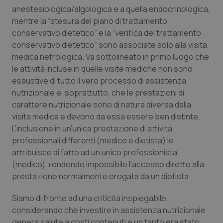
Calabria
Asma & BPCO
anestesiologica/algologica e a quella endocrinologica,
mentre la “stesura del piano di trattamento
conservativo dietetico” e la “verifica del trattamento
Campania
Car-T
conservativo dietetico” sono associate solo alla visita
medica nefrologica. Va sottolineato in primo luogo che
Emilia-Romagna
Colesterolo & coronaropatie
le attività incluse in quelle visite mediche non sono
esaustive di tutto il vero processo di assistenza
Friuli Venezia Giulia
Dermatite Atopica
nutrizionale e, soprattutto, che le prestazioni di
carattere nutrizionale sono di natura diversa dalla
Lazio
Diabete & glucometri
visita medica e devono da essa essere ben distinte.
L’inclusione in un’unica prestazione di attività
Liguria
Disturbi dell’umore
professionali differenti (medico e dietista) le
attribuisce di fatto ad un unico professionista
Lombardia
Dolore
(medico), rendendo impossibile l’accesso diretto alla
prestazione normalmente erogata da un dietista.
Marche
Donna & Salute
Siamo di fronte ad una criticità inspiegabile,
considerando che investire in assistenza nutrizionale
Molise
Epatiti
genera salute a costi contenuti e un tanto era stato