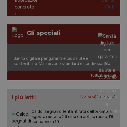
Gli speciali
tracking-sites-ironfish-
www.quotidianosanita.it
4
Sanità digitale per garantire più salute e
tracking-enable
settim
2 gior
sostenibilità. Ma servono standard e condivisione
Tutti gli speciali
tracking-sites-ironfish-
www.quotidianosanita.it
4
session-id
settim
2 gior
I più letti
[7 giorni]
[30 giorni]
Caldo, segnali di lenta ritirata dell'ondata: il 7
agosto restano 26 città da bollino rosso, l'8
_ga
1 anno
Google LLC
scendono a 19
mes
.quotidianosanita.it