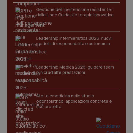
funzionare correttamente senza questi cookie.
Gestione dell'Ipertensione resistente:
Nome
Fornitore
/
Dominio
Scaden
dalle Linee Guida alle terapie innovative
VISITOR_PRIVACY_METADATA
5 mesi
YouTube
settim
.youtube.com
Leadership Infermieristica 2026: nuovi
modelli di responsabilità e autonomia
Leadership Medica 2026: guidare team
clinici ad alte prestazioni
AI e telemedicina nello studio
odontoiatrico: applicazioni concrete e
uso protetto
CookieScriptConsent
5 mesi
CookieScript
settim
www.quotidianosanita.it