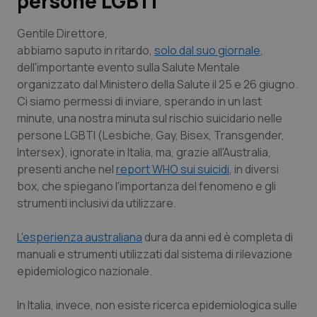
persone LGBTI
Scienza e Farmaci
Gentile Direttore,
abbiamo saputo in ritardo,
solo dal suo giornale
,
dell'importante evento sulla Salute Mentale
Studi e Analisi
organizzato dal Ministero della Salute il 25 e 26 giugno.
Ci siamo permessi di inviare, sperando in un last
Lettere al direttore
minute, una nostra minuta sul rischio suicidario nelle
persone LGBTI (Lesbiche, Gay, Bisex, Transgender,
Edizioni Regionali
Intersex), ignorate in Italia, ma, grazie all'Australia,
presenti anche nel
report WHO sui suicidi
, in diversi
QS Pro
box, che spiegano l'importanza del fenomeno e gli
strumenti inclusivi da utilizzare.
Professionisti Sanitari.AI
L'esperienza australiana
dura da anni ed è completa di
Abruzzo
QS Pro Gold
manuali e strumenti utilizzati dal sistema di rilevazione
epidemiologico nazionale.
QS Club
Newsletter
Basilicata
Artrite & artrosi
In Italia, invece, non esiste ricerca epidemiologica sulle