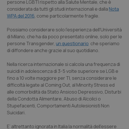
persone LGBTI rispetto alla Salute Mentale, che è
Calabria
Asma & BPCO
considerata da tutti gli studi internazionali e dalla
Nota
WPA del 2016
, come particolarmente fragile.
Campania
Car-T
Possiamo considerare solo l'esperienza dell'Università
Emilia-Romagna
Colesterolo & coronaropatie
di Milano, che ha da poco presentato online, solo per le
persone Transgender,
un questionario
che speriamo
Friuli Venezia Giulia
Dermatite Atopica
di diffondere anche grazie al suo quotidiano.
Lazio
Diabete & glucometri
Nella ricerca internazionale si calcola una frequenza di
suicidi in adolescenza di 3-5 volte superiore se LGB e
fino a 10 volte maggiore per TI, senza considerare le
Liguria
Disturbi dell’umore
difficoltà legate al Coming Out, al Minority Stress ed
alle comorbidità da Stato Ansioso Depressivo, Disturbi
Lombardia
Dolore
della Condotta Alimentare, Abuso di Alcolici o
Stupefacenti, Comportamenti Autolesionisti Non
Marche
Donna & Salute
Suicidari.
Molise
Epatiti
E’ altrettanto ignorata in Italia la normalità dell’essere