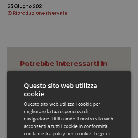
Valle D’Aosta
Oncodermatologia
23 Giugno 2021
© Riproduzione riservata
Veneto
Oncoematologia
Oncologia & Nutrizione
Psoriasi & pelle
Potrebbe interessarti in
Quotidiano Cardiologia
Lettere al direttore
Quotidiano Chirurgia
Questo sito web utilizza
cookie
“Hai la diarrea? Vai alla Casa della
Quotidiano Oncologia
Comunità!” Slogan rischioso per una
giusta campagna promozionale delle
Questo sito web utilizza i cookie per
nuove strutture territoriali.
migliorare la tua esperienza di
Quotidiano Pediatria
navigazione. Utilizzando il nostro sito web
In sanità il vero errore è confondere
acconsenti a tutti i cookie in conformità
l’uguaglianza con l’indistinto
Rene & patologie urogenitali
con la nostra policy per i cookie.
Leggi di