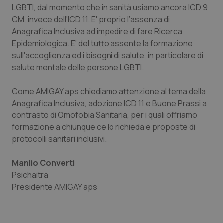
LGBTI, dal momento che in sanità usiamo ancora ICD 9
Piemonte
HIV
CM, invece dell'ICD 11. E' proprio l’assenza di
Anagrafica Inclusiva ad impedire di fare Ricerca
Provincia Autonoma di Bolzano
Infezioni & Febbre
Epidemiologica. E' del tutto assente la formazione
sull'accoglienza ed i bisogni di salute, in particolare di
salute mentale delle persone LGBTI.
Provincia Autonoma di Trento
Ipertensione & Scompenso
Come AMIGAY aps chiediamo attenzione al tema della
Puglia
Malattie rare
Anagrafica Inclusiva, adozione ICD 11 e Buone Prassi a
contrasto di Omofobia Sanitaria, per i quali offriamo
Sardegna
Malattia di Crohn & Rettocolite Ulcerosa
formazione a chiunque ce lo richieda e proposte di
protocolli sanitari inclusivi.
Sicilia
Neuroscienze & patologie neurodegenerative
Manlio Converti
Toscana
Obesità
Psichaitra
Presidente AMIGAY aps
Umbria
Oftalmologia