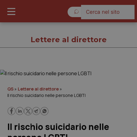
Domenica 9 Agosto 2026
Lettere al direttore
Lettere al direttore
Cronache
QS
»
Lettere al direttore
»
Il rischio suicidario nelle persone LGBTI
Governo e Parlamento
Regioni e Asl
Il rischio suicidario nelle
Lavoro e Professioni