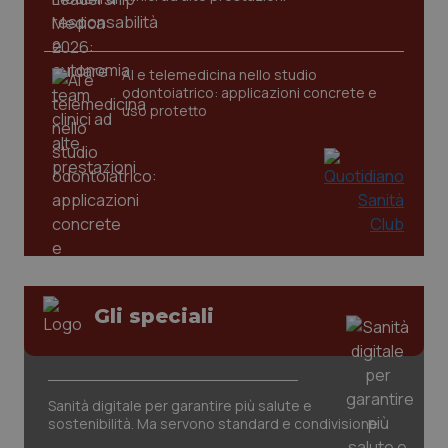
CookieScriptConsent
5 mesi
CookieScript
settim
www.quotidianosanita.it
AI e telemedicina nello studio
odontoiatrico: applicazioni concrete e
uso protetto
tracking-sites-ironfish-
www.quotidianosanita.it
4
tracking-enable
settim
Gli speciali
2 gior
Sanità digitale per garantire più salute e
tracking-sites-ironfish-
www.quotidianosanita.it
4
session-id
settim
sostenibilità. Ma servono standard e condivisione
2 gior