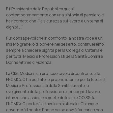
Piemonte
HIV
E il Presidente della Repubblica quasi
contemporaneamente con una sintonia di pensiero ci
ha ricordato che: ”la sicurezza sul lavoro è un tema di
Provincia Autonoma di Bolzano
Infezioni & Febbre
dignità….”
Provincia Autonoma di Trento
Ipertensione & Scompenso
Pur consapevoli che in confronto la nostra voce è un
misero granello di polvere nel deserto, continueremo
Puglia
Malattie rare
sempre a chiedere dignità per la Collega di Catania e
per tutti i Medici e Professionisti della Sanità Uomini e
Sardegna
Malattia di Crohn & Rettocolite Ulcerosa
Donne vittime di violenza!
La CISL Medici in un proficuo tavolo di confronto alla
Sicilia
Neuroscienze & patologie neurodegenerative
FNOMCeO ha portato le proprie istanze per la tutela di
Medici e Professionisti della Sanità durante lo
Toscana
Obesità
svolgimento della professione e nei luoghi di lavoro,
istanze che assieme a quelle delle altre OO.SS. la
Umbria
Oftalmologia
FNOMCeO porterà al tavolo ministeriale. Chiunque
governerà il nostro Paese se ne dovrà far carico non