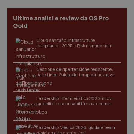
Necessari
Statistici
Marketing
I cookie necessari contribuiscono a rendere fruibile il
Ultime analisi e review da QS Pro
sito web abilitandone funzionalità di base quali la
navigazione sulle pagine e l'accesso alle aree
Gold
protette del sito. Il sito web non è in grado di
funzionare correttamente senza questi cookie.
Cloud sanitario: infrastrutture,
Nome
Fornitore
/
Dominio
Scaden
compliance, GDPR e Risk management
VISITOR_PRIVACY_METADATA
5 mesi
YouTube
settim
.youtube.com
Gestione dell'Ipertensione resistente:
dalle Linee Guida alle terapie innovative
Leadership Infermieristica 2026: nuovi
modelli di responsabilità e autonomia
Leadership Medica 2026: guidare team
clinici ad alte prestazioni