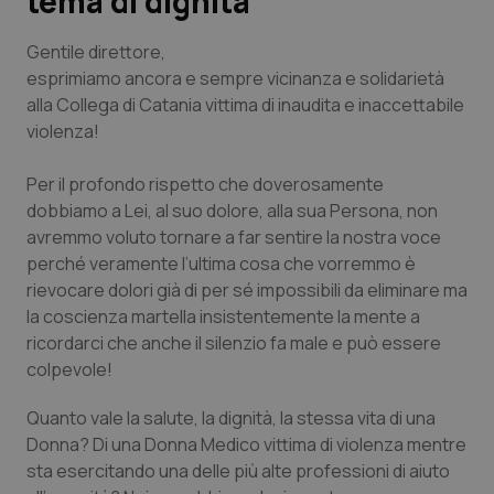
tema di dignità
Scienza e Farmaci
Gentile direttore,
esprimiamo ancora e sempre vicinanza e solidarietà
alla Collega di Catania vittima di inaudita e inaccettabile
Studi e Analisi
violenza!
Lettere al direttore
Per il profondo rispetto che doverosamente
dobbiamo a Lei, al suo dolore, alla sua Persona, non
Edizioni Regionali
avremmo voluto tornare a far sentire la nostra voce
perché veramente l’ultima cosa che vorremmo è
QS Pro
rievocare dolori già di per sé impossibili da eliminare ma
la coscienza martella insistentemente la mente a
Professionisti Sanitari.AI
ricordarci che anche il silenzio fa male e può essere
colpevole!
Abruzzo
QS Pro Gold
Quanto vale la salute, la dignità, la stessa vita di una
Donna? Di una Donna Medico vittima di violenza mentre
QS Club
Newsletter
Basilicata
Artrite & artrosi
sta esercitando una delle più alte professioni di aiuto