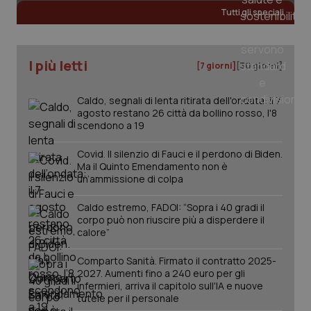
Tutti gli speciali
_ga
1 anno
Google LLC
mes
.quotidianosanita.it
I più letti
[7 giorni]
[30 giorni]
Caldo, segnali di lenta ritirata dell'ondata: il 7
agosto restano 26 città da bollino rosso, l'8
scendono a 19
Covid. Il silenzio di Fauci e il perdono di Biden.
Ma il Quinto Emendamento non è
un’ammissione di colpa
Caldo estremo, FADOI: “Sopra i 40 gradi il
corpo può non riuscire più a disperdere il
calore”
Comparto Sanità. Firmato il contratto 2025-
2027. Aumenti fino a 240 euro per gli
infermieri, arriva il capitolo sull'IA e nuove
tutele per il personale