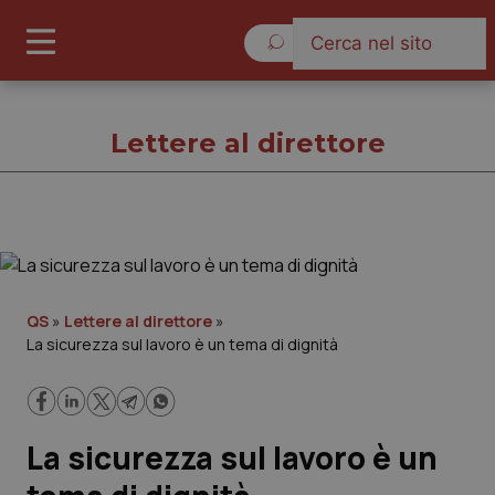
Venerdì 7 Agosto 2026
Lettere al direttore
Lettere al direttore
Cronache
QS
»
Lettere al direttore
»
La sicurezza sul lavoro è un tema di dignità
Governo e Parlamento
Regioni e Asl
La sicurezza sul lavoro è un
Lavoro e Professioni