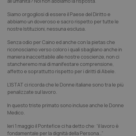
all’umanità? Noi non abbiamo la risposta.
Calabria
Asma & BPCO
Siamo orgogliosi di essere il Paese del Diritto e
Campania
Car-T
abbiamo un doveroso e sacro rispetto per tutte le
nostre Istituzioni, nessuna esclusa.
Emilia-Romagna
Colesterolo & coronaropatie
Senza odio per Caino ed anche con la pietas che
riconosciamo verso coloro i quali sbagliano anche in
Friuli Venezia Giulia
Dermatite Atopica
maniera inaccettabile alle nostre coscienze, non ci
stancheremo mai di manifestare comprensione,
Lazio
Diabete & glucometri
affetto e soprattutto rispetto per i diritti di Abele.
Liguria
Disturbi dell’umore
L’ISTAT ci ricorda che le Donne italiane sono tra le più
penalizzate sul lavoro.
Lombardia
Dolore
In questo triste primato sono incluse anche le Donne
Medico.
Marche
Donna & Salute
Ieri 1 maggio il Pontefice ci ha detto che: “il lavoro è
Molise
Epatiti
fondamentale per la dignità della Persona…”