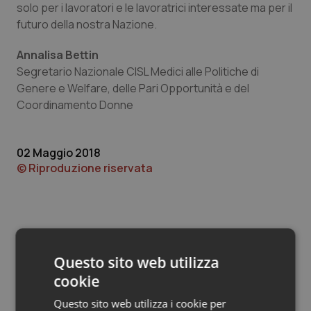
Valle D’Aosta
Oncodermatologia
solo per i lavoratori e le lavoratrici interessate ma per il
futuro della nostra Nazione.
Veneto
Oncoematologia
Annalisa Bettin
Segretario Nazionale CISL Medici alle Politiche di
Oncologia & Nutrizione
Genere e Welfare, delle Pari Opportunità e del
Coordinamento Donne
Psoriasi & pelle
Quotidiano Cardiologia
02 Maggio 2018
© Riproduzione riservata
Quotidiano Chirurgia
Quotidiano Oncologia
Quotidiano Pediatria
Questo sito web utilizza
cookie
Potrebbe interessarti in
Rene & patologie urogenitali
Lettere al direttore
Questo sito web utilizza i cookie per