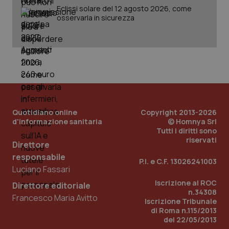
Eclissi solare del 12 agosto 2026, come
osservarla in sicurezza
PHPSESSID
Sessio
PHP.net
www.quotidianosanita.it
Quotidiano online
Copyright 2013-2026
d'informazione sanitaria
© Homnya Srl
Tutti i diritti sono
riservati
Direttore
responsabile
P.I. e C.F. 13026241003
Luciano Fassari
Iscrizione al ROC
Direttore editoriale
n.34308
Francesco Maria Avitto
Iscrizione Tribunale
di Roma n.115/2013
del 22/05/2013