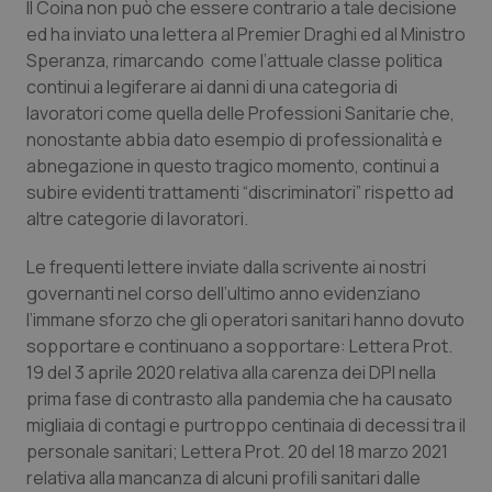
Il Coina non può che essere contrario a tale decisione
Calabria
Asma & BPCO
ed ha inviato una lettera al Premier Draghi ed al Ministro
Speranza, rimarcando come l’attuale classe politica
Campania
Car-T
continui a legiferare ai danni di una categoria di
lavoratori come quella delle Professioni Sanitarie che,
Emilia-Romagna
Colesterolo & coronaropatie
nonostante abbia dato esempio di professionalità e
abnegazione in questo tragico momento, continui a
Friuli Venezia Giulia
Dermatite Atopica
subire evidenti trattamenti “discriminatori” rispetto ad
altre categorie di lavoratori.
Lazio
Diabete & glucometri
Le frequenti lettere inviate dalla scrivente ai nostri
governanti nel corso dell’ultimo anno evidenziano
Liguria
Disturbi dell’umore
l’immane sforzo che gli operatori sanitari hanno dovuto
sopportare e continuano a sopportare: Lettera Prot.
Lombardia
Dolore
19 del 3 aprile 2020 relativa alla carenza dei DPI nella
prima fase di contrasto alla pandemia che ha causato
Marche
Donna & Salute
migliaia di contagi e purtroppo centinaia di decessi tra il
personale sanitari; Lettera Prot. 20 del 18 marzo 2021
Molise
Epatiti
relativa alla mancanza di alcuni profili sanitari dalle