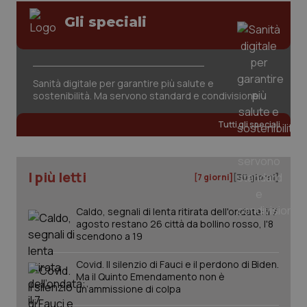
Gli speciali
Sanità digitale per garantire più salute e
sostenibilità. Ma servono standard e condivisione
tracking-sites-ironfish-
www.quotidianosanita.it
4
tracking-enable
settim
2 gior
Tutti gli speciali
I più letti
[7 giorni]
[30 giorni]
tracking-sites-ironfish-
www.quotidianosanita.it
4
session-id
settim
2 gior
Caldo, segnali di lenta ritirata dell'ondata: il 7
agosto restano 26 città da bollino rosso, l'8
scendono a 19
_ga
1 anno
Google LLC
Covid. Il silenzio di Fauci e il perdono di Biden.
mes
.quotidianosanita.it
Ma il Quinto Emendamento non è
un’ammissione di colpa