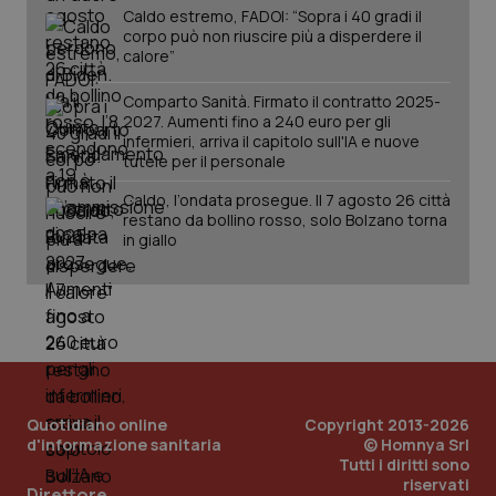
Caldo estremo, FADOI: “Sopra i 40 gradi il
corpo può non riuscire più a disperdere il
calore”
Comparto Sanità. Firmato il contratto 2025-
2027. Aumenti fino a 240 euro per gli
infermieri, arriva il capitolo sull'IA e nuove
tutele per il personale
Caldo, l’ondata prosegue. Il 7 agosto 26 città
restano da bollino rosso, solo Bolzano torna
in giallo
Quotidiano online
Copyright 2013-2026
d'informazione sanitaria
© Homnya Srl
Tutti i diritti sono
PHPSESSID
Sessio
PHP.net
riservati
Direttore
www.quotidianosanita.it