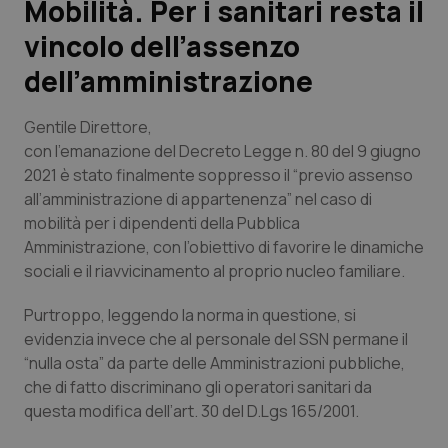
Mobilità. Per i sanitari resta il
vincolo dell’assenzo
Scienza e Farmaci
dell’amministrazione
Studi e Analisi
Gentile Direttore,
Lettere al direttore
con l’emanazione del Decreto Legge n. 80 del 9 giugno
2021 è stato finalmente soppresso il “previo assenso
all’amministrazione di appartenenza” nel caso di
Edizioni Regionali
mobilità per i dipendenti della Pubblica
Amministrazione, con l’obiettivo di favorire le dinamiche
QS Pro
sociali e il riavvicinamento al proprio nucleo familiare.
Professionisti Sanitari.AI
Purtroppo, leggendo la norma in questione, si
evidenzia invece che al personale del SSN permane il
Abruzzo
QS Pro Gold
“nulla osta” da parte delle Amministrazioni pubbliche,
che di fatto discriminano gli operatori sanitari da
QS Club
Newsletter
Basilicata
Artrite & artrosi
questa modifica dell’art. 30 del D.Lgs 165/2001.