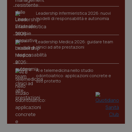
VISITOR_PRIVACY_METADATA
5 mesi
YouTube
settim
.youtube.com
Leadership Infermieristica 2026: nuovi
modelli di responsabilità e autonomia
Leadership Medica 2026: guidare team
clinici ad alte prestazioni
AI e telemedicina nello studio
odontoiatrico: applicazioni concrete e
uso protetto
CookieScriptConsent
5 mesi
CookieScript
settim
www.quotidianosanita.it