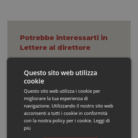
Valle D’Aosta
Oncodermatologia
Veneto
Oncoematologia
Oncologia & Nutrizione
Potrebbe interessarti in
Lettere al direttore
Psoriasi & pelle
Quotidiano Cardiologia
“Hai la diarrea? Vai alla Casa della
Questo sito web utilizza
Comunità!” Slogan rischioso per una
giusta campagna promozionale delle
cookie
Quotidiano Chirurgia
nuove strutture territoriali.
Questo sito web utilizza i cookie per
Quotidiano Oncologia
In sanità il vero errore è confondere
migliorare la tua esperienza di
l’uguaglianza con l’indistinto
navigazione. Utilizzando il nostro sito web
Quotidiano Pediatria
acconsenti a tutti i cookie in conformità
con la nostra policy per i cookie.
Leggi di
L’illusione del “senza coordinamento”:
più
Rene & patologie urogenitali
perché il middle management
infermieristico è il vero motore della