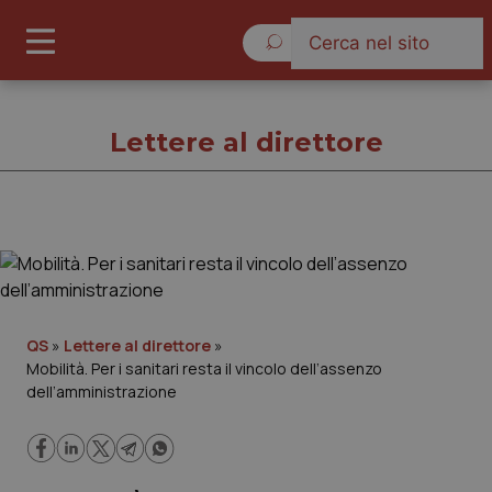
Sabato 8 Agosto 2026
Lettere al direttore
Lettere al direttore
Cronache
QS
»
Lettere al direttore
»
Mobilità. Per i sanitari resta il vincolo dell’assenzo
Governo e Parlamento
dell’amministrazione
Regioni e Asl
Lavoro e Professioni