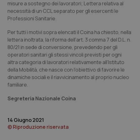
misure a sostegno dei lavoratori; Lettera relativa al
Piemonte
HIV
necessità di un CCL separato per gli esercenti le
Professioni Sanitarie.
Provincia Autonoma di Bolzano
Infezioni & Febbre
Per tutti i motivi sopra elencati il Coina ha chiesto, nella
lettera inoltrata, la riforma dell’art. 3 comma 7 del D.L. n.
Provincia Autonoma di Trento
Ipertensione & Scompenso
80/21 in sede di conversione, prevedendo per gli
operatori sanitari gli stessi vincoli previsti per ogni
Puglia
Malattie rare
altra categoria di lavoratori relativamente all’Istituto
della Mobilità, che nasce con l’obiettivo di favorire le
Sardegna
Malattia di Crohn & Rettocolite Ulcerosa
dinamiche sociali e il riavvicinamento al proprio nucleo
familiare.
Sicilia
Neuroscienze & patologie neurodegenerative
Segreteria Nazionale Coina
Toscana
Obesità
14 Giugno 2021
Umbria
Oftalmologia
© Riproduzione riservata