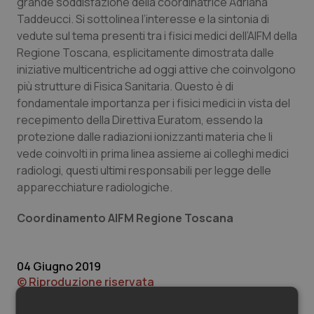
Valle D’Aosta
Oncodermatologia
grande soddisfazione della coordinatrice Adriana
Taddeucci. Si sottolinea l’interesse e la sintonia di
vedute sul tema presenti tra i fisici medici dell’AIFM della
Veneto
Oncoematologia
Regione Toscana, esplicitamente dimostrata dalle
iniziative multicentriche ad oggi attive che coinvolgono
Oncologia & Nutrizione
più strutture di Fisica Sanitaria. Questo è di
fondamentale importanza per i fisici medici in vista del
Psoriasi & pelle
recepimento della Direttiva Euratom, essendo la
protezione dalle radiazioni ionizzanti materia che li
Quotidiano Cardiologia
vede coinvolti in prima linea assieme ai colleghi medici
radiologi, questi ultimi responsabili per legge delle
Quotidiano Chirurgia
apparecchiature radiologiche.
Coordinamento AIFM Regione Toscana
Quotidiano Oncologia
Quotidiano Pediatria
04 Giugno 2019
© Riproduzione riservata
Rene & patologie urogenitali