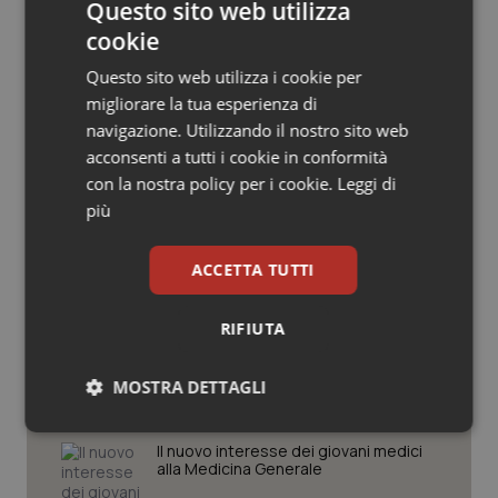
Questo sito web utilizza
Salute orale & impianti
cookie
Questo sito web utilizza i cookie per
Sangue & coagulazione
migliorare la tua esperienza di
Potrebbe interessarti in
navigazione. Utilizzando il nostro sito web
Tiroide
acconsenti a tutti i cookie in conformità
Lettere al direttore
con la nostra policy per i cookie.
Leggi di
Tumore al seno
più
Il contratto della sanità e i frutti
Tumore ovarico
avvelenati del neocorporativismo
ACCETTA TUTTI
Tumori del Polmone & Testa Collo
RIFIUTA
Arpal, Fsr e perimetrazione delle
spese
Tumori gastrointestinali
MOSTRA DETTAGLI
Ulcera & Reflusso
Necessari
Statistici
Marketing
Il nuovo interesse dei giovani medici
alla Medicina Generale
Vaccini