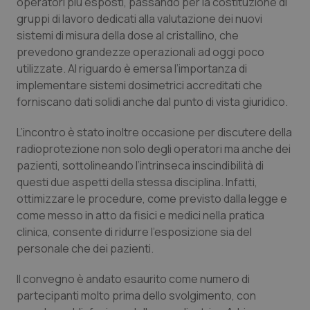
operatori più esposti, passando per la costituzione di
gruppi di lavoro dedicati alla valutazione dei nuovi
Piemonte
HIV
sistemi di misura della dose al cristallino, che
prevedono grandezze operazionali ad oggi poco
Provincia Autonoma di Bolzano
Infezioni & Febbre
utilizzate. Al riguardo è emersa l’importanza di
implementare sistemi dosimetrici accreditati che
Provincia Autonoma di Trento
Ipertensione & Scompenso
forniscano dati solidi anche dal punto di vista giuridico.
Puglia
Malattie rare
L’incontro è stato inoltre occasione per discutere della
radioprotezione non solo degli operatori ma anche dei
pazienti, sottolineando l’intrinseca inscindibilità di
Sardegna
Malattia di Crohn & Rettocolite Ulcerosa
questi due aspetti della stessa disciplina. Infatti,
ottimizzare le procedure, come previsto dalla legge e
Sicilia
Neuroscienze & patologie neurodegenerative
come messo in atto da fisici e medici nella pratica
clinica, consente di ridurre l’esposizione sia del
Toscana
Obesità
personale che dei pazienti.
Umbria
Oftalmologia
Il convegno è andato esaurito come numero di
partecipanti molto prima dello svolgimento, con