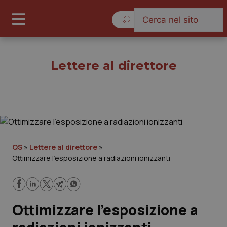
Venerdì 7 Agosto 2026
Lettere al direttore
Lettere al direttore
Cronache
QS
»
Lettere al direttore
»
Ottimizzare l’esposizione a radiazioni ionizzanti
Governo e Parlamento
Regioni e Asl
Ottimizzare l’esposizione a
Lavoro e Professioni