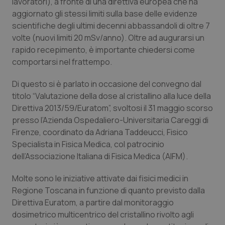
lavoratori), a fronte di una direttiva europea che ha
Calabria
Asma & BPCO
aggiornato gli stessi limiti sulla base delle evidenze
scientifiche degli ultimi decenni abbassandoli di oltre 7
Campania
Car-T
volte (nuovi limiti 20 mSv/anno). Oltre ad augurarsi un
rapido recepimento, è importante chiedersi come
Emilia-Romagna
Colesterolo & coronaropatie
comportarsi nel frattempo.
Di questo si è parlato in occasione del convegno dal
Friuli Venezia Giulia
Dermatite Atopica
titolo “Valutazione della dose al cristallino alla luce della
Direttiva 2013/59/Euratom”, svoltosi il 31 maggio scorso
Lazio
Diabete & glucometri
presso l’Azienda Ospedaliero-Universitaria Careggi di
Firenze, coordinato da Adriana Taddeucci, Fisico
Liguria
Disturbi dell’umore
Specialista in Fisica Medica, col patrocinio
dell’Associazione Italiana di Fisica Medica (AIFM).
Lombardia
Dolore
Molte sono le iniziative attivate dai fisici medici in
Marche
Donna & Salute
Regione Toscana in funzione di quanto previsto dalla
Direttiva Euratom, a partire dal monitoraggio
dosimetrico multicentrico del cristallino rivolto agli
Molise
Epatiti