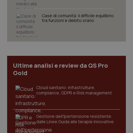
Case di comunità: il difficile equilibrio
tra funzioni e debito orario
Necessari
Statistici
Marketing
I cookie necessari contribuiscono a rendere fruibile il
sito web abilitandone funzionalità di base quali la
navigazione sulle pagine e l'accesso alle aree
protette del sito. Il sito web non è in grado di
funzionare correttamente senza questi cookie.
Nome
Fornitore
/
Dominio
Scaden
Ultime analisi e review da QS Pro
Gold
VISITOR_PRIVACY_METADATA
5 mesi
YouTube
settim
.youtube.com
Cloud sanitario: infrastrutture,
compliance, GDPR e Risk management
Gestione dell'Ipertensione resistente:
dalle Linee Guida alle terapie innovative