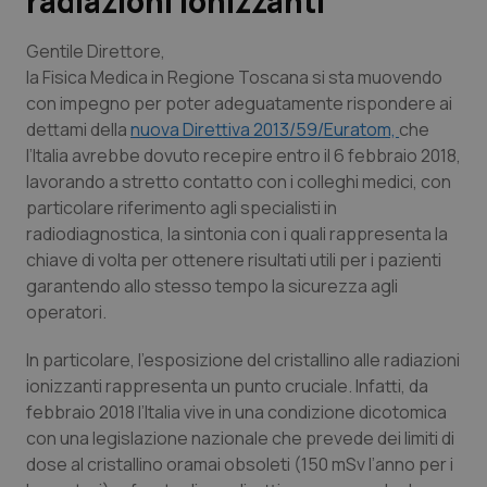
radiazioni ionizzanti
Scienza e Farmaci
Gentile Direttore,
la Fisica Medica in Regione Toscana si sta muovendo
con impegno per poter adeguatamente rispondere ai
Studi e Analisi
dettami della
nuova Direttiva 2013/59/Euratom,
che
l’Italia avrebbe dovuto recepire entro il 6 febbraio 2018,
Lettere al direttore
lavorando a stretto contatto con i colleghi medici, con
particolare riferimento agli specialisti in
Edizioni Regionali
radiodiagnostica, la sintonia con i quali rappresenta la
chiave di volta per ottenere risultati utili per i pazienti
QS Pro
garantendo allo stesso tempo la sicurezza agli
operatori.
Professionisti Sanitari.AI
In particolare, l’esposizione del cristallino alle radiazioni
ionizzanti rappresenta un punto cruciale. Infatti, da
Abruzzo
QS Pro Gold
febbraio 2018 l’Italia vive in una condizione dicotomica
con una legislazione nazionale che prevede dei limiti di
QS Club
Newsletter
Basilicata
Artrite & artrosi
dose al cristallino oramai obsoleti (150 mSv l’anno per i