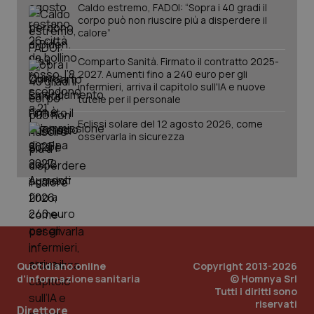
Caldo estremo, FADOI: “Sopra i 40 gradi il
corpo può non riuscire più a disperdere il
calore”
Comparto Sanità. Firmato il contratto 2025-
2027. Aumenti fino a 240 euro per gli
infermieri, arriva il capitolo sull'IA e nuove
tutele per il personale
Eclissi solare del 12 agosto 2026, come
osservarla in sicurezza
PHPSESSID
Sessio
PHP.net
www.quotidianosanita.it
Quotidiano online
Copyright 2013-2026
d'informazione sanitaria
© Homnya Srl
Tutti i diritti sono
riservati
Direttore