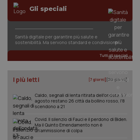
Gli speciali
tracking-sites-ironfish-
www.quotidianosanita.it
4
session-id
settim
2 gior
Sanità digitale per garantire più salute e
sostenibilità. Ma servono standard e condivisione
_ga
1 anno
Google LLC
mes
.quotidianosanita.it
Tutti gli speciali
I più letti
[7 giorni]
[30 giorni]
Caldo, segnali di lenta ritirata dell'ondata: il 7
agosto restano 26 città da bollino rosso, l'8
scendono a 21
Covid. Il silenzio di Fauci e il perdono di Biden.
Ma il Quinto Emendamento non è
un’ammissione di colpa