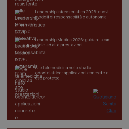
Leadership Infermieristica 2026: nuovi
modelli di responsabilità e autonomia
CookieScriptConsent
5 mesi
CookieScript
settim
www.quotidianosanita.it
Leadership Medica 2026: guidare team
clinici ad alte prestazioni
AI e telemedicina nello studio
odontoiatrico: applicazioni concrete e
uso protetto
tracking-sites-ironfish-
www.quotidianosanita.it
4
tracking-enable
settim
2 gior