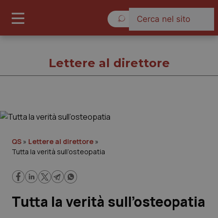
Sabato 8 Agosto 2026
Lettere al direttore
Lettere al direttore
Cronache
QS
»
Lettere al direttore
»
Tutta la verità sull’osteopatia
Governo e Parlamento
Regioni e Asl
Tutta la verità sull’osteopatia
Lavoro e Professioni