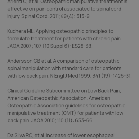
Arienti C, et al. Osteopathic manipulative treatment is
funzionare correttamente senza questi cookie.
effective on pain control associated to spinal cord
Nome
Fornitore
/
Dominio
Scaden
injury. Spinal Cord. 2011;49(4): 515-9
VISITOR_PRIVACY_METADATA
5 mesi
YouTube
settim
.youtube.com
Kuchera ML. Applying osteopathic principles to
formulate treatment for patients with chronic pain.
JAOA 2007; 107 (10 Suppl 6): ES28-38.
Andersson GB et al. A comparison of osteopathic
spinal manipulation with standard care for patients
with low back pain. N Engl J Med 1999; 341 (19): 1426-31.
Clinical Guideline Subcommittee on Low Back Pain;
American Osteopathic Association. American
Osteopathic Association guidelines for osteopathic
manipulative treatment (OMT) for patients with low
back pain. JAOA 2010; 110 (11): 653-66.
CookieScriptConsent
5 mesi
CookieScript
settim
www.quotidianosanita.it
Da Silva RC, et al. Increase of lower esophageal