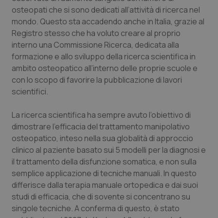
osteopati che si sono dedicati all’attività di ricerca nel
Salute orale & impianti
mondo. Questo sta accadendo anche in Italia, grazie al
Registro stesso che ha voluto creare al proprio
Sangue & coagulazione
interno una Commissione Ricerca, dedicata alla
formazione e allo sviluppo della ricerca scientifica in
Tiroide
ambito osteopatico all’interno delle proprie scuole e
con lo scopo di favorire la pubblicazione di lavori
Tumore al seno
scientifici.
Tumore ovarico
La ricerca scientifica ha sempre avuto l’obiettivo di
dimostrare l’efficacia del trattamento manipolativo
Tumori del Polmone & Testa Collo
osteopatico, inteso nella sua globalità di approccio
clinico al paziente basato sui 5 modelli per la diagnosi e
il trattamento della disfunzione somatica, e non sulla
Tumori gastrointestinali
semplice applicazione di tecniche manuali. In questo
differisce dalla terapia manuale ortopedica e dai suoi
Ulcera & Reflusso
studi di efficacia, che di sovente si concentrano su
singole tecniche. A conferma di questo, è stato
Vaccini