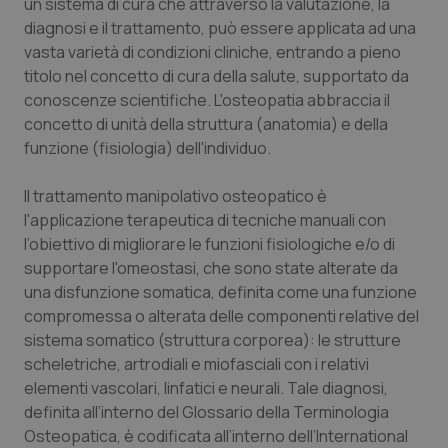
un sistema di cura che attraverso la valutazione, la
diagnosi e il trattamento, può essere applicata ad una
Piemonte
HIV
vasta varietà di condizioni cliniche, entrando a pieno
titolo nel concetto di cura della salute, supportato da
Provincia Autonoma di Bolzano
Infezioni & Febbre
conoscenze scientifiche. L'osteopatia abbraccia il
concetto di unità della struttura (anatomia) e della
Provincia Autonoma di Trento
Ipertensione & Scompenso
funzione (fisiologia) dell'individuo.
Puglia
Malattie rare
Il trattamento manipolativo osteopatico è
l'applicazione terapeutica di tecniche manuali con
Sardegna
Malattia di Crohn & Rettocolite Ulcerosa
l’obiettivo di migliorare le funzioni fisiologiche e/o di
supportare l'omeostasi, che sono state alterate da
una disfunzione somatica, definita come una funzione
Sicilia
Neuroscienze & patologie neurodegenerative
compromessa o alterata delle componenti relative del
sistema somatico (struttura corporea): le strutture
Toscana
Obesità
scheletriche, artrodiali e miofasciali con i relativi
elementi vascolari, linfatici e neurali. Tale diagnosi,
Umbria
Oftalmologia
definita all’interno del Glossario della Terminologia
Osteopatica, è codificata all’interno dell’International