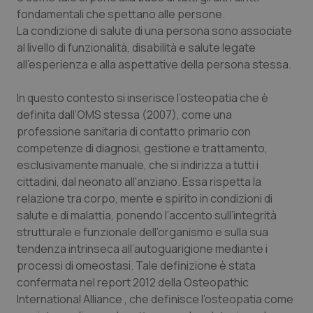
Calabria
Asma & BPCO
fondamentali che spettano alle persone.
La condizione di salute di una persona sono associate
Campania
Car-T
al livello di funzionalità, disabilità e salute legate
all’esperienza e alla aspettative della persona stessa.
Emilia-Romagna
Colesterolo & coronaropatie
In questo contesto si inserisce l’osteopatia che è
definita dall’OMS stessa (2007), come una
Friuli Venezia Giulia
Dermatite Atopica
professione sanitaria di contatto primario con
competenze di diagnosi, gestione e trattamento,
Lazio
Diabete & glucometri
esclusivamente manuale, che si indirizza a tutti i
cittadini, dal neonato all'anziano. Essa rispetta la
Liguria
Disturbi dell’umore
relazione tra corpo, mente e spirito in condizioni di
salute e di malattia, ponendo l’accento sull’integrità
Lombardia
Dolore
strutturale e funzionale dell’organismo e sulla sua
tendenza intrinseca all’autoguarigione mediante i
Marche
Donna & Salute
processi di omeostasi. Tale definizione è stata
confermata nel report 2012 della Osteopathic
International Alliance , che definisce l’osteopatia come
Molise
Epatiti