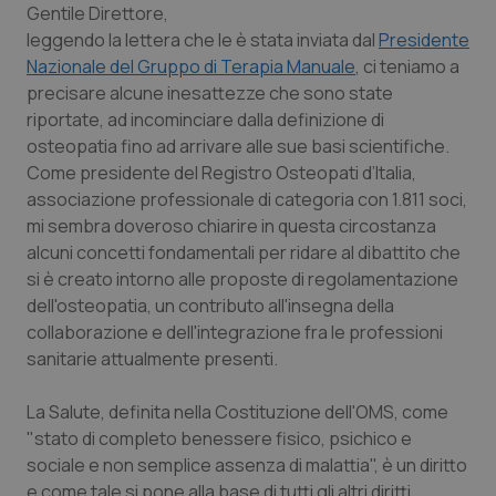
Gentile Direttore
,
leggendo la lettera che le è stata inviata dal
Presidente
Scienza e Farmaci
Nazionale del Gruppo di Terapia Manuale
, ci teniamo a
precisare alcune inesattezze che sono state
Studi e Analisi
riportate, ad incominciare dalla definizione di
osteopatia fino ad arrivare alle sue basi scientifiche.
Lettere al direttore
Come presidente del Registro Osteopati d’Italia,
associazione professionale di categoria con 1.811 soci,
Edizioni Regionali
mi sembra doveroso chiarire in questa circostanza
alcuni concetti fondamentali per ridare al dibattito che
si è creato intorno alle proposte di regolamentazione
QS Pro
dell'osteopatia, un contributo all'insegna della
collaborazione e dell'integrazione fra le professioni
Professionisti Sanitari.AI
sanitarie attualmente presenti.
Abruzzo
QS Pro Gold
La Salute, definita nella Costituzione dell'OMS, come
"stato di completo benessere fisico, psichico e
QS Club
Newsletter
Basilicata
Artrite & artrosi
sociale e non semplice assenza di malattia", è un diritto
e come tale si pone alla base di tutti gli altri diritti