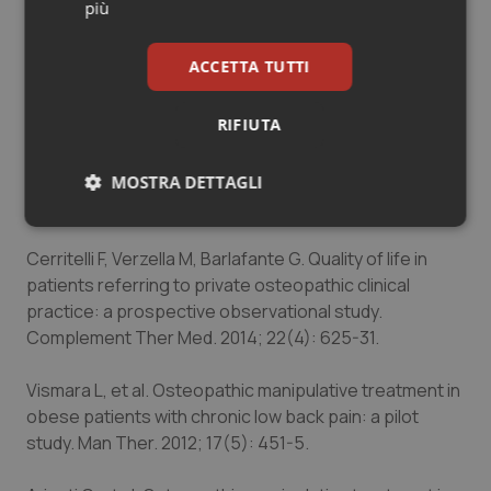
più
Chila AG. Foundation of osteopathic medicine. 3rded.
Lippincott Wiliams & Wilkins.
ACCETTA TUTTI
International Statistical Classification of Diseases and
RIFIUTA
Related Health Problems (ICD-10) (M99.0-M99.9.)
Tozzi P. Does fascia hold memories? J Bodyw Mov
MOSTRA DETTAGLI
Ther 2014; 18(2): 259-65.
Necessari
Statistici
Marketing
Cerritelli F, Verzella M, Barlafante G. Quality of life in
patients referring to private osteopathic clinical
practice: a prospective observational study.
Complement Ther Med. 2014; 22(4): 625-31.
Necessari
Statistici
Marketing
Vismara L, et al. Osteopathic manipulative treatment in
obese patients with chronic low back pain: a pilot
I cookie necessari contribuiscono a rendere fruibile il
study. Man Ther. 2012; 17(5): 451-5.
sito web abilitandone funzionalità di base quali la
navigazione sulle pagine e l'accesso alle aree
protette del sito. Il sito web non è in grado di