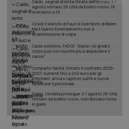
Caldo, segnali di lenta ritirata dell'ondata: il 7
agosto restano 26 città da bollino rosso, l'8
scendono a 19
Covid. Il silenzio di Fauci e il perdono di Biden.
Ma il Quinto Emendamento non è
un’ammissione di colpa
Caldo estremo, FADOI: “Sopra i 40 gradi il
corpo può non riuscire più a disperdere il
calore”
Comparto Sanità. Firmato il contratto 2025-
2027. Aumenti fino a 240 euro per gli
infermieri, arriva il capitolo sull'IA e nuove
tutele per il personale
Caldo, l’ondata prosegue. Il 7 agosto 26 città
restano da bollino rosso, solo Bolzano torna
in giallo