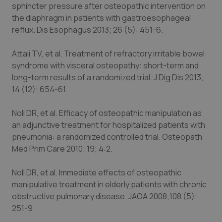
sphincter pressure after osteopathic intervention on
the diaphragm in patients with gastroesophageal
reflux. Dis Esophagus 2013; 26 (5): 451-6.
Attali TV, et al. Treatment of refractory irritable bowel
syndrome with visceral osteopathy: short-term and
long-term results of a randomized trial. J Dig Dis 2013;
14 (12): 654-61.
tracking-sites-ironfish-
www.quotidianosanita.it
4
tracking-enable
settim
2 gior
Noll DR, et al. Efficacy of osteopathic manipulation as
an adjunctive treatment for hospitalized patients with
pneumonia: a randomized controlled trial. Osteopath
Med Prim Care 2010; 19; 4:2.
tracking-sites-ironfish-
www.quotidianosanita.it
4
session-id
settim
2 gior
Noll DR, et al. Immediate effects of osteopathic
manipulative treatment in elderly patients with chronic
obstructive pulmonary disease. JAOA 2008;108 (5):
_ga
1 anno
251-9.
Google LLC
mes
.quotidianosanita.it