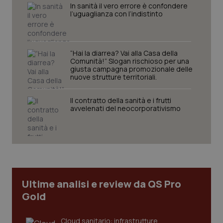
In sanità il vero errore è confondere
settimane
imp
l’uguaglianza con l’indistinto
You
ten
pre
del
vid
inco
“Hai la diarrea? Vai alla Casa della
può
Comunità!” Slogan rischioso per una
det
giusta campagna promozionale delle
vis
nuove strutture territoriali.
web
uti
nuo
ver
Il contratto della sanità e i frutti
dell
avvelenati del neocorporativismo
You
YSC
Sessione
Que
Google LLC
imp
.youtube.com
You
ten
vis
vid
__Secure-
.youtube.com
5 mesi 4
Que
Ultime analisi e review da QS Pro
ROLLOUT_TOKEN
settimane
imp
You
Gold
ges
del
e d
per
Cloud sanitario: infrastrutture,