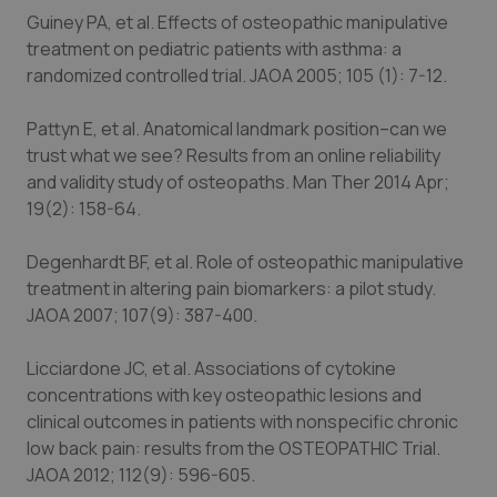
Guiney PA, et al. Effects of osteopathic manipulative
treatment on pediatric patients with asthma: a
randomized controlled trial. JAOA 2005; 105 (1): 7-12.
Pattyn E, et al. Anatomical landmark position–can we
trust what we see? Results from an online reliability
and validity study of osteopaths. Man Ther 2014 Apr;
19(2): 158-64.
Degenhardt BF, et al. Role of osteopathic manipulative
treatment in altering pain biomarkers: a pilot study.
JAOA 2007; 107(9): 387-400.
Licciardone JC, et al. Associations of cytokine
concentrations with key osteopathic lesions and
clinical outcomes in patients with nonspecific chronic
low back pain: results from the OSTEOPATHIC Trial.
JAOA 2012; 112(9): 596-605.