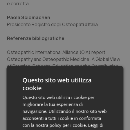
e corretta.
Paola Sciomachen
Presidente Registro degli Osteopati d’Italia
Referenze bibliografiche
Osteopathic International Alliance (OIA) report.
Osteopathy and Osteopathic Medicine: A Global View
of Practice, Patients, Education and the Contribution
to Healthcare Delivery; 2014.
Questo sito web utilizza
Osteopathic Internal Alliance (OIA). History and
cookie
Current Context of the Osteopathic Profession,
Questo sito web utilizza i cookie per
Status Report on Osteopathy, Stage 1. Chicago (2012).
migliorare la tua esperienza di
navigazione. Utilizzando il nostro sito web
World Health Organization (2010). Benchmarks for
acconsenti a tutti i cookie in conformità
Training in Osteopathy. Geneva: WHO.
con la nostra policy per i cookie.
Leggi di