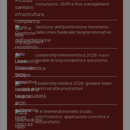
del
compliance, GDPR e Risk management
ute
tracking-sites-
www.quotidianosanita.it
4
Que
ironfish-tracking-
settimane
imp
named-enable
2 giorni
dal
per 
Gestione dell'Ipertensione resistente:
sis
dalle Linee Guida alle terapie innovative
sol
ute
ide
Wel
Leadership Infermieristica 2026: nuovi
modelli di responsabilità e autonomia
Leadership Medica 2026: guidare team
clinici ad alte prestazioni
AI e telemedicina nello studio
odontoiatrico: applicazioni concrete e
uso protetto