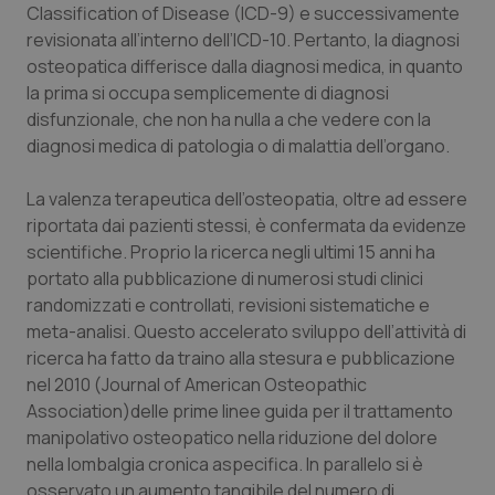
Valle D’Aosta
Oncodermatologia
Classification of Disease (ICD-9) e successivamente
revisionata all’interno dell’ICD-10. Pertanto, la diagnosi
Veneto
Oncoematologia
osteopatica differisce dalla diagnosi medica, in quanto
la prima si occupa semplicemente di diagnosi
Oncologia & Nutrizione
disfunzionale, che non ha nulla a che vedere con la
diagnosi medica di patologia o di malattia dell’organo.
Psoriasi & pelle
La valenza terapeutica dell’osteopatia, oltre ad essere
riportata dai pazienti stessi, è confermata da evidenze
Quotidiano Cardiologia
scientifiche. Proprio la ricerca negli ultimi 15 anni ha
portato alla pubblicazione di numerosi studi clinici
Quotidiano Chirurgia
randomizzati e controllati, revisioni sistematiche e
meta-analisi. Questo accelerato sviluppo dell’attività di
Quotidiano Oncologia
ricerca ha fatto da traino alla stesura e pubblicazione
nel 2010 (Journal of American Osteopathic
Quotidiano Pediatria
Association)delle prime linee guida per il trattamento
manipolativo osteopatico nella riduzione del dolore
Rene & patologie urogenitali
nella lombalgia cronica aspecifica. In parallelo si è
osservato un aumento tangibile del numero di