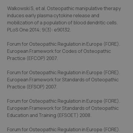
Walkowski S, et al. Osteopathic manipulative therapy
PHPSESSID
Sessio
PHP.net
www.quotidianosanita.it
induces early plasma cytokine release and
mobilization of a population of blood dendritic cells.
PLoS One 2014; 9(3): e90132.
Forum for Osteopathic Regulation in Europe (FORE).
European Framework for Codes of Osteopathic
Practice (EFCOP) 2007.
Forum for Osteopathic Regulation in Europe (FORE).
European Framework for Standards of Osteopathic
Practice (EFSOP) 2007.
Forum for Osteopathic Regulation in Europe (FORE).
European Framework for Standards of Osteopathic
Education and Training (EFSOET) 2008.
_ga_KM60CM4NPH
.quotidianosanita.it
1 anno
mes
Forum for Osteopathic Regulation in Europe (FORE).