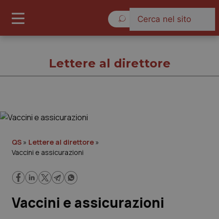
Giovedì 6 Agosto 2026
Lettere al direttore
Lettere al direttore
Cronache
QS
»
Lettere al direttore
»
Vaccini e assicurazioni
Governo e Parlamento
Regioni e Asl
Vaccini e assicurazioni
Lavoro e Professioni