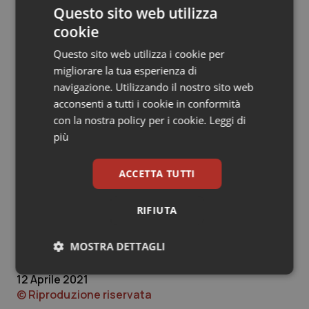
Questo sito web utilizza
Le polizze emesse dalle primarie Compagnie del
cookie
mercato assicurativo prevedono la copertura per
tutte le attività prestate presso Strutture Sanitarie
Questo sito web utilizza i cookie per
Pubbliche/Private in conseguenza dell’emergenza
migliorare la tua esperienza di
Covid-19.
navigazione. Utilizzando il nostro sito web
acconsenti a tutti i cookie in conformità
Non sono da consigliare coperture parziali e
con la nostra policy per i cookie.
Leggi di
inadeguate alla professione se non complete per
più
tutte le attività che il medico potrebbe essere
chiamato a svolgere.
ACCETTA TUTTI
Attilio Steffano
RIFIUTA
Consigliere di Responsabilitasanitaria.it
Broker di Assicurazioni
MOSTRA DETTAGLI
Necessari
Statistici
Marketing
12 Aprile 2021
© Riproduzione riservata