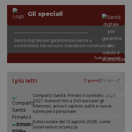
Gli speciali
Sanità digitale per garantire più salute e
sostenibilità. Ma servono standard e condivisione
Tutti gli speciali
PHPSESSID
Sessio
PHP.net
www.quotidianosanita.it
I più letti
[7 giorni]
[30 giorni]
Comparto Sanità. Firmato il contratto 2025-
2027. Aumenti fino a 240 euro per gli
infermieri, arriva il capitolo sull'IA e nuove
tutele per il personale
Eclissi solare del 12 agosto 2026, come
osservarla in sicurezza