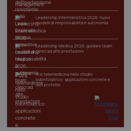
tracking-sites-ironfish-
www.quotidianosanita.it
4
Leadership Infermieristica 2026: nuovi
session-id
settim
2 gior
modelli di responsabilità e autonomia
Leadership Medica 2026: guidare team
_ga
1 anno
Google LLC
clinici ad alte prestazioni
mes
.quotidianosanita.it
AI e telemedicina nello studio
odontoiatrico: applicazioni concrete e
uso protetto