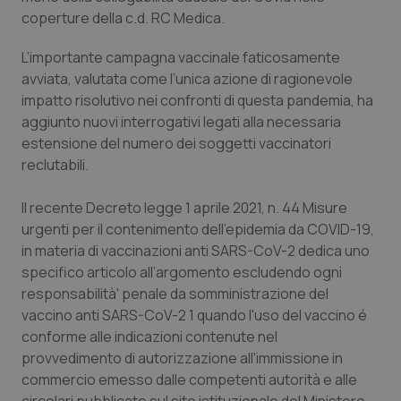
Calabria
Asma & BPCO
coperture della c.d. RC Medica.
L’importante campagna vaccinale faticosamente
Campania
Car-T
avviata, valutata come l’unica azione di ragionevole
impatto risolutivo nei confronti di questa pandemia, ha
Emilia-Romagna
Colesterolo & coronaropatie
aggiunto nuovi interrogativi legati alla necessaria
estensione del numero dei soggetti vaccinatori
Friuli Venezia Giulia
Dermatite Atopica
reclutabili.
Lazio
Diabete & glucometri
Il recente Decreto legge 1 aprile 2021, n. 44 Misure
urgenti per il contenimento dell'epidemia da COVID-19,
Liguria
Disturbi dell’umore
in materia di vaccinazioni anti SARS-CoV-2 dedica uno
specifico articolo all’argomento escludendo ogni
Lombardia
Dolore
responsabilità' penale da somministrazione del
vaccino anti SARS-CoV-2 1 quando l'uso del vaccino é
conforme alle indicazioni contenute nel
Marche
Donna & Salute
provvedimento di autorizzazione all'immissione in
commercio emesso dalle competenti autorità e alle
Molise
Epatiti