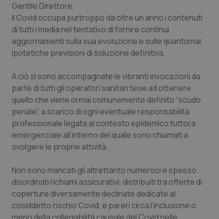
Gentile Direttore,
il Covid occupa purtroppo da oltre un anno i contenuti
Scienza e Farmaci
di tutti i media nel tentativo di fornire continui
aggiornamenti sulla sua evoluzione e sulle quantomai
Studi e Analisi
ipotetiche previsioni di soluzione definitiva.
Lettere al direttore
A ciò si sono accompagnate le vibranti invocazioni da
parte di tutti gli operatori sanitari tese ad ottenere
Edizioni Regionali
quello che viene ormai comunemente definito “scudo
penale”, a scarico di ogni eventuale responsabilità
professionale legata al contesto epidemico tuttora
QS Pro
emergenziale all’interno del quale sono chiamati a
svolgere le proprie attività.
Professionisti Sanitari.AI
Non sono mancati gli altrettanto numerosi e spesso
Abruzzo
QS Pro Gold
disordinati richiami assicurativi, distribuiti tra offerte di
coperture diversamente declinate dedicate al
QS Club
Newsletter
Basilicata
Artrite & artrosi
cosiddetto rischio Covid, e pareri circa l’inclusione o
meno della collegabilità causale del Covid nelle