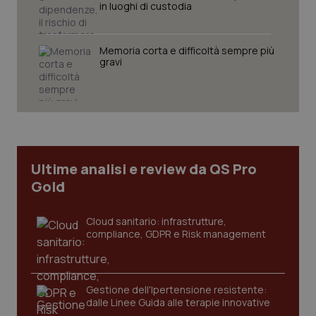
in luoghi di custodia
Memoria corta e difficoltà sempre più
gravi
CookieScriptConsent
5 mesi
CookieScript
settim
www.quotidianosanita.it
Ultime analisi e review da QS Pro
Gold
Cloud sanitario: infrastrutture,
compliance, GDPR e Risk management
tracking-sites-ironfish-
www.quotidianosanita.it
4
tracking-enable
settim
Gestione dell'Ipertensione resistente:
2 gior
dalle Linee Guida alle terapie innovative