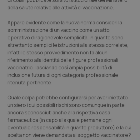
circolari pubblicate sul sito istituzionale del Ministero
della salute relative alle attività di vaccinazione.
Piemonte
HIV
Appare evidente come la nuova norma consideri la
Provincia Autonoma di Bolzano
Infezioni & Febbre
somministrazione di un vaccino come un atto
operativo di ragionevole semplicità, in quanto sono
Provincia Autonoma di Trento
Ipertensione & Scompenso
altrettanto semplici le istruzioni alla stessa correlate,
infatti lo stesso provvedimento non fa alcun
Puglia
Malattie rare
riferimento alla identità delle figure professionali
vaccinatrici, lasciando così ampia possibilità di
inclusione futura di ogni categoria professionale
Sardegna
Malattia di Crohn & Rettocolite Ulcerosa
ritenuta pertinente.
Sicilia
Neuroscienze & patologie neurodegenerative
Quale colpa potrebbe configurarsi per aver iniettato
un siero i cui possibili rischi sono comunque in parte
Toscana
Obesità
ancora sconosciuti anche alla rispettiva casa
farmaceutica (in capo alla quale permane ogni
Umbria
Oftalmologia
eventuale responsabilità in quanto produttore) e la cui
scelta non viene demandata al soggetto vaccinatore?