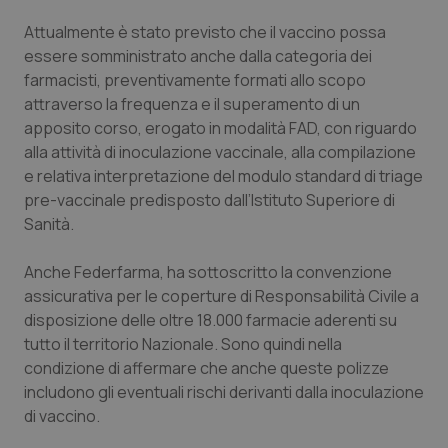
Valle D’Aosta
Oncodermatologia
Attualmente è stato previsto che il vaccino possa
Veneto
Oncoematologia
essere somministrato anche dalla categoria dei
farmacisti, preventivamente formati allo scopo
attraverso la frequenza e il superamento di un
Oncologia & Nutrizione
apposito corso, erogato in modalità FAD, con riguardo
alla attività di inoculazione vaccinale, alla compilazione
Psoriasi & pelle
e relativa interpretazione del modulo standard di triage
pre-vaccinale predisposto dall’Istituto Superiore di
Quotidiano Cardiologia
Sanità.
Quotidiano Chirurgia
Anche Federfarma, ha sottoscritto la convenzione
assicurativa per le coperture di Responsabilità Civile a
Quotidiano Oncologia
disposizione delle oltre 18.000 farmacie aderenti su
tutto il territorio Nazionale. Sono quindi nella
Quotidiano Pediatria
condizione di affermare che anche queste polizze
includono gli eventuali rischi derivanti dalla inoculazione
di vaccino.
Rene & patologie urogenitali