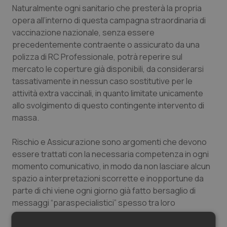
Naturalmente ogni sanitario che presterà la propria
Salute orale & impianti
opera all’interno di questa campagna straordinaria di
vaccinazione nazionale, senza essere
Sangue & coagulazione
precedentemente contraente o assicurato da una
polizza di RC Professionale, potrà reperire sul
Tiroide
mercato le coperture già disponibili, da considerarsi
tassativamente in nessun caso sostitutive per le
Tumore al seno
attività extra vaccinali, in quanto limitate unicamente
allo svolgimento di questo contingente intervento di
Tumore ovarico
massa.
Rischio e Assicurazione sono argomenti che devono
Tumori del Polmone & Testa Collo
essere trattati con la necessaria competenza in ogni
momento comunicativo, in modo da non lasciare alcun
Tumori gastrointestinali
spazio a interpretazioni scorrette e inopportune da
parte di chi viene ogni giorno già fatto bersaglio di
Ulcera & Reflusso
messaggi “paraspecialistici” spesso tra loro
contradditori.
Vaccini