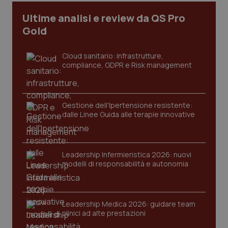
I cookie necessari contribuiscono a rendere fruibile il
Ultime analisi e review da QS Pro
sito web abilitandone funzionalità di base quali la
Gold
navigazione sulle pagine e l'accesso alle aree
protette del sito. Il sito web non è in grado di
funzionare correttamente senza questi cookie.
Cloud sanitario: infrastrutture,
Nome
Fornitore
/
Dominio
Scaden
compliance, GDPR e Risk management
VISITOR_PRIVACY_METADATA
5 mesi
YouTube
settim
.youtube.com
Gestione dell'Ipertensione resistente:
dalle Linee Guida alle terapie innovative
Leadership Infermieristica 2026: nuovi
modelli di responsabilità e autonomia
Leadership Medica 2026: guidare team
clinici ad alte prestazioni