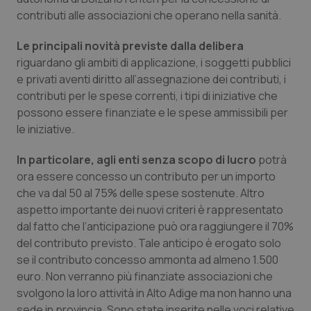
Calabria
Asma & BPCO
contributi alle associazioni che operano nella sanità.
Le principali novità previste dalla delibera
Campania
Car-T
riguardano gli ambiti di applicazione, i soggetti pubblici
e privati aventi diritto all’assegnazione dei contributi, i
Emilia-Romagna
Colesterolo & coronaropatie
contributi per le spese correnti, i tipi di iniziative che
possono essere finanziate e le spese ammissibili per
Friuli Venezia Giulia
Dermatite Atopica
le iniziative.
Lazio
Diabete & glucometri
In particolare, agli enti senza scopo di lucro
potrà
ora essere concesso un contributo per un importo
Liguria
Disturbi dell’umore
che va dal 50 al 75% delle spese sostenute. Altro
aspetto importante dei nuovi criteri è rappresentato
dal fatto che l’anticipazione può ora raggiungere il 70%
Lombardia
Dolore
del contributo previsto. Tale anticipo è erogato solo
se il contributo concesso ammonta ad almeno 1.500
Marche
Donna & Salute
euro. Non verranno più finanziate associazioni che
svolgono la loro attività in Alto Adige ma non hanno una
Molise
Epatiti
sede in provincia. Sono state inserite nelle voci relative