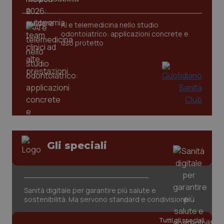
CookieScriptConsent
5 mesi
CookieScript
settim
www.quotidianosanita.it
AI e telemedicina nello studio
odontoiatrico: applicazioni concrete e
uso protetto
tracking-sites-ironfish-
www.quotidianosanita.it
4
Gli speciali
tracking-enable
settim
2 gior
Sanità digitale per garantire più salute e
tracking-sites-ironfish-
www.quotidianosanita.it
4
sostenibilità. Ma servono standard e condivisione
session-id
settim
2 gior
Tutti gli speciali