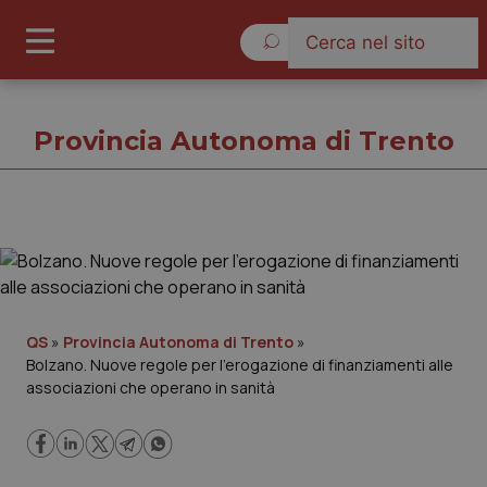
Venerdì 7 Agosto 2026
Provincia Autonoma di Trento
Provincia Autonoma di Trento
Cronache
QS
»
Provincia Autonoma di Trento
»
Bolzano. Nuove regole per l’erogazione di finanziamenti alle
Governo e Parlamento
associazioni che operano in sanità
Regioni e Asl
Lavoro e Professioni