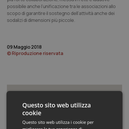
Valle D’Aosta
Oncodermatologia
possibile anche l’unificazione tra le associazioni allo
scopo di garantire il sostegno dell’attività anche dei
Veneto
Oncoematologia
sodalizi di dimensioni più piccole.
Oncologia & Nutrizione
Psoriasi & pelle
09 Maggio 2018
© Riproduzione riservata
Quotidiano Cardiologia
Quotidiano Chirurgia
Quotidiano Oncologia
Potrebbe interessarti in
Questo sito web utilizza
Quotidiano Pediatria
Provincia Autonoma di
cookie
Trento
Rene & patologie urogenitali
Questo sito web utilizza i cookie per