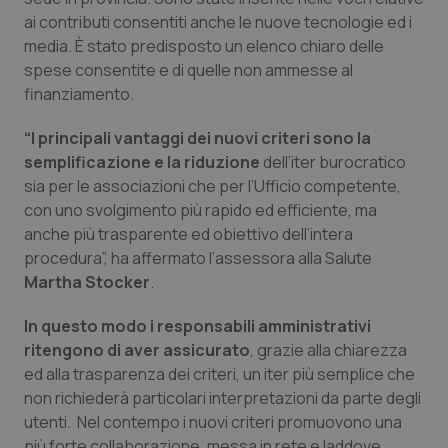
ai contributi consentiti anche le nuove tecnologie ed i
Piemonte
HIV
media. È stato predisposto un elenco chiaro delle
spese consentite e di quelle non ammesse al
Provincia Autonoma di Bolzano
Infezioni & Febbre
finanziamento.
“I principali vantaggi dei nuovi criteri sono la
Provincia Autonoma di Trento
Ipertensione & Scompenso
semplificazione e la riduzione
dell’iter burocratico
sia per le associazioni che per l’Ufficio competente,
Puglia
Malattie rare
con uno svolgimento più rapido ed efficiente, ma
anche più trasparente ed obiettivo dell’intera
Sardegna
Malattia di Crohn & Rettocolite Ulcerosa
procedura”, ha affermato l’assessora alla Salute
Martha Stocker
.
Sicilia
Neuroscienze & patologie neurodegenerative
In questo modo i responsabili amministrativi
Toscana
Obesità
ritengono di aver assicurato
, grazie alla chiarezza
ed alla trasparenza dei criteri, un iter più semplice che
non richiederà particolari interpretazioni da parte degli
Umbria
Oftalmologia
utenti. Nel contempo i nuovi criteri promuovono una
più forte collaborazione, messa in rete e laddove