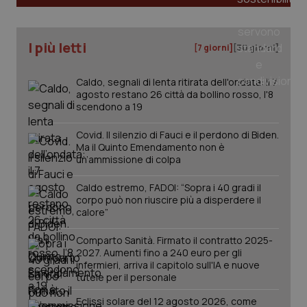
_ga
1 anno
Google LLC
I più letti
[7 giorni]
[30 giorni]
mes
.quotidianosanita.it
Caldo, segnali di lenta ritirata dell'ondata: il 7
agosto restano 26 città da bollino rosso, l'8
scendono a 19
Covid. Il silenzio di Fauci e il perdono di Biden.
Ma il Quinto Emendamento non è
un’ammissione di colpa
Caldo estremo, FADOI: “Sopra i 40 gradi il
corpo può non riuscire più a disperdere il
calore”
Comparto Sanità. Firmato il contratto 2025-
2027. Aumenti fino a 240 euro per gli
infermieri, arriva il capitolo sull'IA e nuove
tutele per il personale
Eclissi solare del 12 agosto 2026, come