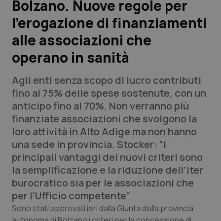
Bolzano. Nuove regole per
l’erogazione di finanziamenti
Scienza e Farmaci
alle associazioni che
Studi e Analisi
operano in sanità
Lettere al direttore
Agli enti senza scopo di lucro contributi
fino al 75% delle spese sostenute, con un
Edizioni Regionali
anticipo fino al 70%. Non verranno più
finanziate associazioni che svolgono la
QS Pro
loro attività in Alto Adige ma non hanno
una sede in provincia. Stocker: “I
Professionisti Sanitari.AI
principali vantaggi dei nuovi criteri sono
la semplificazione e la riduzione dell’iter
Abruzzo
QS Pro Gold
burocratico sia per le associazioni che
per l’Ufficio competente”
QS Club
Newsletter
Basilicata
Artrite & artrosi
Sono stati approvati ieri dalla Giunta della provincia
autonoma di Bolzano i criteri per la concessione di