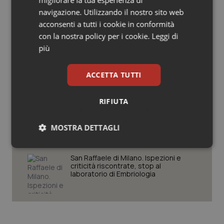
migliorare la tua esperienza di
Salute orale & impianti
navigazione. Utilizzando il nostro sito web
Settimana della Scienza dello
Spallanzani: capire la ricerca per
acconsenti a tutti i cookie in conformità
comprendere il presente
con la nostra policy per i cookie.
Leggi di
Sangue & coagulazione
più
Tiroide
Regione Lombardia scrive al ministro
Schillaci: “Gli attuali indicatori non
ACCETTA TUTTI
fotografano la qualità reale del Ssn”
Tumore al seno
RIFIUTA
Case di comunità. La sfida ora è
Tumore ovarico
riempirle di professionisti e servizi. Il
punto della Conferenza delle Regioni
MOSTRA DETTAGLI
Tumori del Polmone & Testa Collo
Necessari
Statistici
Marketing
San Raffaele di Milano. Ispezioni e
criticità riscontrate, stop al
Tumori gastrointestinali
laboratorio di Embriologia
Ulcera & Reflusso
Vaccini
Necessari
Statistici
Marketing