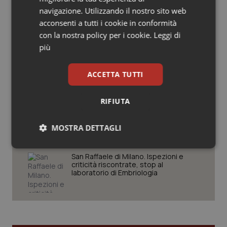
navigazione. Utilizzando il nostro sito web
Salute orale & impianti
Settimana della Scienza dello
Spallanzani: capire la ricerca per
acconsenti a tutti i cookie in conformità
comprendere il presente
con la nostra policy per i cookie.
Leggi di
Sangue & coagulazione
più
Regione Lombardia scrive al ministro
Tiroide
Schillaci: “Gli attuali indicatori non
ACCETTA TUTTI
fotografano la qualità reale del Ssn”
Tumore al seno
RIFIUTA
Case di comunità. La sfida ora è
Tumore ovarico
riempirle di professionisti e servizi. Il
punto della Conferenza delle Regioni
MOSTRA DETTAGLI
Tumori del Polmone & Testa Collo
Necessari
Statistici
Marketing
San Raffaele di Milano. Ispezioni e
criticità riscontrate, stop al
Tumori gastrointestinali
laboratorio di Embriologia
Ulcera & Reflusso
Vaccini
Necessari
Statistici
Marketing