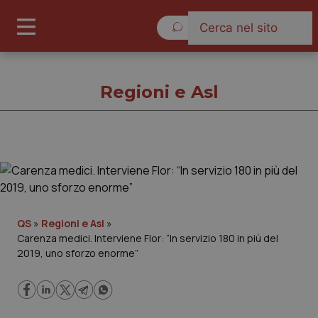
Sabato 8 Agosto 2026
Regioni e Asl
Regioni e Asl
Cronache
QS
»
Regioni e Asl
»
Carenza medici. Interviene Flor: “In servizio 180 in più del
Governo e Parlamento
2019, uno sforzo enorme”
Regioni e Asl
Lavoro e Professioni