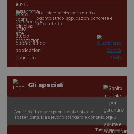
CookieScriptConsent
5 mesi
CookieScript
settim
www.quotidianosanita.it
AI e telemedicina nello studio
odontoiatrico: applicazioni concrete e
uso protetto
tracking-sites-ironfish-
www.quotidianosanita.it
4
Gli speciali
tracking-enable
settim
2 gior
Sanità digitale per garantire più salute e
tracking-sites-ironfish-
www.quotidianosanita.it
4
sostenibilità. Ma servono standard e condivisione
session-id
settim
2 gior
Tutti gli speciali