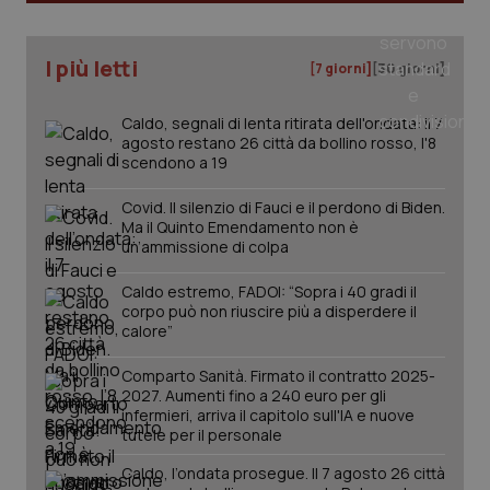
_ga
1 anno
Google LLC
I più letti
[7 giorni]
[30 giorni]
mes
.quotidianosanita.it
Caldo, segnali di lenta ritirata dell'ondata: il 7
agosto restano 26 città da bollino rosso, l'8
scendono a 19
Covid. Il silenzio di Fauci e il perdono di Biden.
Ma il Quinto Emendamento non è
un’ammissione di colpa
Caldo estremo, FADOI: “Sopra i 40 gradi il
corpo può non riuscire più a disperdere il
calore”
Comparto Sanità. Firmato il contratto 2025-
2027. Aumenti fino a 240 euro per gli
infermieri, arriva il capitolo sull'IA e nuove
tutele per il personale
Caldo, l’ondata prosegue. Il 7 agosto 26 città