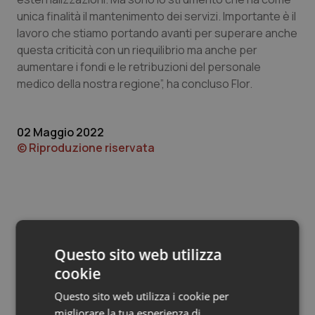
Valle D’Aosta
Oncodermatologia
unica finalità il mantenimento dei servizi. Importante è il
lavoro che stiamo portando avanti per superare anche
Veneto
Oncoematologia
questa criticità con un riequilibrio ma anche per
aumentare i fondi e le retribuzioni del personale
Oncologia & Nutrizione
medico della nostra regione”, ha concluso Flor.
Psoriasi & pelle
02 Maggio 2022
© Riproduzione riservata
Quotidiano Cardiologia
Quotidiano Chirurgia
Quotidiano Oncologia
Questo sito web utilizza
Quotidiano Pediatria
Potrebbe interessarti in
cookie
Regioni e Asl
Rene & patologie urogenitali
Questo sito web utilizza i cookie per
migliorare la tua esperienza di