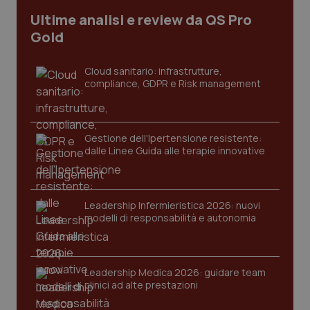
Ultime analisi e review da QS Pro
I cookie necessari contribuiscono a rendere fruibile il
sito web abilitandone funzionalità di base quali la
Gold
navigazione sulle pagine e l'accesso alle aree
protette del sito. Il sito web non è in grado di
funzionare correttamente senza questi cookie.
Cloud sanitario: infrastrutture,
Nome
Fornitore
/
Dominio
Scaden
compliance, GDPR e Risk management
VISITOR_PRIVACY_METADATA
5 mesi
YouTube
settim
.youtube.com
Gestione dell'Ipertensione resistente:
dalle Linee Guida alle terapie innovative
Leadership Infermieristica 2026: nuovi
modelli di responsabilità e autonomia
Leadership Medica 2026: guidare team
clinici ad alte prestazioni