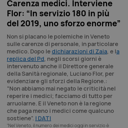
Carenza medici. Interviene
Flor: “In servizio 180 in più
Scienza e Farmaci
del 2019, uno sforzo enorme”
Studi e Analisi
Non si placano le polemiche in Veneto
Lettere al direttore
sulle carenze di personale, in particolare
medico. Dopo le
dichiarazioni di Zaia
, e l
a
Edizioni Regionali
replica del Pd
, negli scorsi giorni è
intervenuto anche il Direttore generale
QS Pro
della Sanità regionale, Luciano Flor, per
evidenziare gli sforzi della Regione.:
Professionisti Sanitari.AI
“Non abbiamo mai negato le criticità nel
reperire i medici; facciamo di tutto per
Abruzzo
QS Pro Gold
arruolarne. E il Veneto non è la regione
che paga meno i medici come qualcuno
QS Club
Newsletter
Basilicata
Artrite & artrosi
sostiene”.
I DATI
“Nel Veneto, il numero dei medici oggi in servizio è