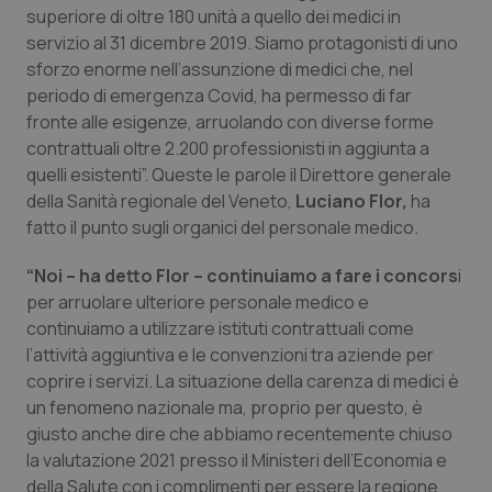
Calabria
Asma & BPCO
superiore di oltre 180 unità a quello dei medici in
servizio al 31 dicembre 2019. Siamo protagonisti di uno
sforzo enorme nell’assunzione di medici che, nel
Campania
Car-T
periodo di emergenza Covid, ha permesso di far
fronte alle esigenze, arruolando con diverse forme
Emilia-Romagna
Colesterolo & coronaropatie
contrattuali oltre 2.200 professionisti in aggiunta a
quelli esistenti”. Queste le parole il Direttore generale
Friuli Venezia Giulia
Dermatite Atopica
della Sanità regionale del Veneto,
Luciano Flor,
ha
fatto il punto sugli organici del personale medico.
Lazio
Diabete & glucometri
“Noi – ha detto Flor – continuiamo a fare i concors
i
Liguria
Disturbi dell’umore
per arruolare ulteriore personale medico e
continuiamo a utilizzare istituti contrattuali come
l’attività aggiuntiva e le convenzioni tra aziende per
Lombardia
Dolore
coprire i servizi. La situazione della carenza di medici è
un fenomeno nazionale ma, proprio per questo, è
Marche
Donna & Salute
giusto anche dire che abbiamo recentemente chiuso
la valutazione 2021 presso il Ministeri dell’Economia e
Molise
Epatiti
della Salute con i complimenti per essere la regione