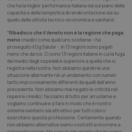
che ha la miglior performance italiana sia sul piano della
Piemonte
HIV
capacità e della tempistica di rendicontazione sia su
quello delle attività tecnico-economica e sanitaria”.
Provincia Autonoma di Bolzano
Infezioni & Febbre
“Ribadisco che il Veneto non è la regione che paga
meno
i medici come qualcuno sostiene – ha
Provincia Autonoma di Trento
Ipertensione & Scompenso
proseguito il Dg Salute -. In 13 regioni sono pagati
meno che da noi. Ci sono 13 regioni italiane in cui la fuga
Puglia
Malattie rare
dei medici dagli ospedali è superiore a quella che si
registra nella nostra. Non abbiamo quindi né una
Sardegna
Malattia di Crohn & Rettocolite Ulcerosa
situazione allarmante né un andamento con numeri
tanto improvvisamente differenti da quelli dell’anno
Sicilia
Neuroscienze & patologie neurodegenerative
precedente. Non abbiamo mai negato le criticità nel
reperire i medici; facciamo di tutto per arruolarne e
Toscana
Obesità
vogliamo continuare a fare in modo che in nostro
sistema sanitario sia attrattivo per tutti coloro
Umbria
Oftalmologia
esercitano questa professione. Certamente quando
non abbiamo alternative siamo costretti a ricorrere a
esternalizzazioni. Ma sono lo strumento che ha come