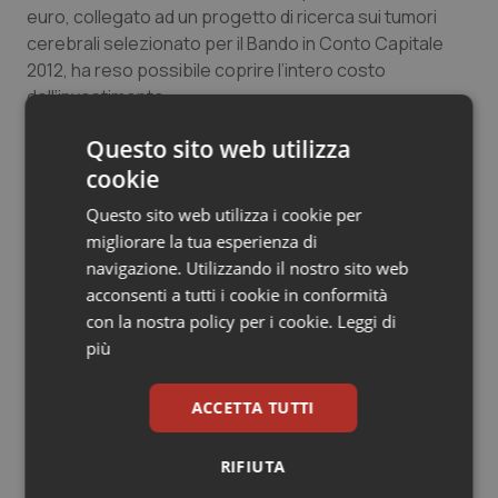
euro, collegato ad un progetto di ricerca sui tumori
Salute orale & impianti
cerebrali selezionato per il Bando in Conto Capitale
2012, ha reso possibile coprire l’intero costo
Sangue & coagulazione
dell’investimento.
Tiroide
Questo sito web utilizza
cookie
Tumore al seno
03 Febbraio 2015
Questo sito web utilizza i cookie per
© Riproduzione riservata
migliorare la tua esperienza di
Tumore ovarico
navigazione. Utilizzando il nostro sito web
acconsenti a tutti i cookie in conformità
Tumori del Polmone & Testa Collo
con la nostra policy per i cookie.
Leggi di
più
Tumori gastrointestinali
Potrebbe interessarti in
ACCETTA TUTTI
Ulcera & Reflusso
Emilia-Romagna
RIFIUTA
Vaccini