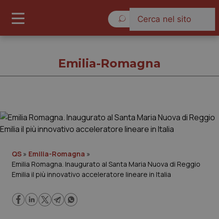
Domenica 9 Agosto 2026
Emilia-Romagna
Emilia-Romagna
Cronache
QS
»
Emilia-Romagna
»
Emilia Romagna. Inaugurato al Santa Maria Nuova di Reggio
Governo e Parlamento
Emilia il più innovativo acceleratore lineare in Italia
Regioni e Asl
Lavoro e Professioni