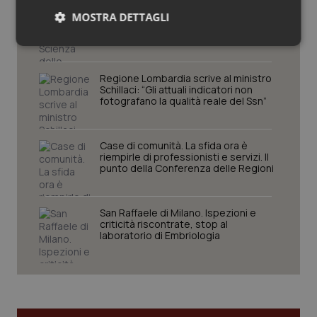
Settimana della Scienza dello
MOSTRA DETTAGLI
Spallanzani: capire la ricerca per
comprendere il presente
Necessari
Statistici
Marketing
Regione Lombardia scrive al ministro
Schillaci: “Gli attuali indicatori non
fotografano la qualità reale del Ssn”
Case di comunità. La sfida ora è
Necessari
Statistici
Marketing
riempirle di professionisti e servizi. Il
punto della Conferenza delle Regioni
I cookie necessari contribuiscono a rendere fruibile il
sito web abilitandone funzionalità di base quali la
navigazione sulle pagine e l'accesso alle aree
protette del sito. Il sito web non è in grado di
San Raffaele di Milano. Ispezioni e
funzionare correttamente senza questi cookie.
criticità riscontrate, stop al
laboratorio di Embriologia
Nome
Fornitore
/
Dominio
Scaden
VISITOR_PRIVACY_METADATA
5 mesi
YouTube
settim
.youtube.com