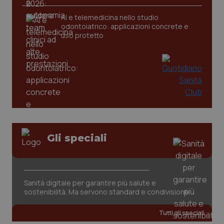
AI e telemedicina nello studio
tracking-sites-ironfish-
www.quotidianosanita.it
4
odontoiatrico: applicazioni concrete e
tracking-enable
settim
uso protetto
2 gior
tracking-sites-ironfish-
www.quotidianosanita.it
4
session-id
settim
2 gior
Gli speciali
_ga
1 anno
Google LLC
mes
.quotidianosanita.it
Sanità digitale per garantire più salute e
sostenibilità. Ma servono standard e condivisione
Tutti gli speciali