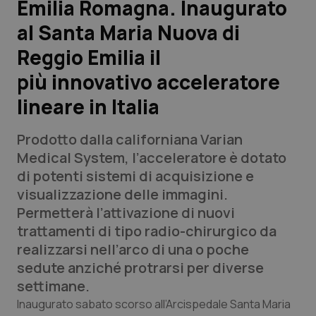
Emilia Romagna. Inaugurato
al Santa Maria Nuova di
Scienza e Farmaci
Reggio Emilia il
Studi e Analisi
più innovativo acceleratore
lineare in Italia
Lettere al direttore
Prodotto dalla californiana Varian
Edizioni Regionali
Medical System, l’acceleratore è dotato
di potenti sistemi di acquisizione e
QS Pro
visualizzazione delle immagini.
Permetterà l’attivazione di nuovi
Professionisti Sanitari.AI
trattamenti di tipo radio-chirurgico da
realizzarsi nell’arco di una o poche
Abruzzo
QS Pro Gold
sedute anziché protrarsi per diverse
settimane.
QS Club
Newsletter
Basilicata
Artrite & artrosi
Inaugurato sabato scorso all’Arcispedale Santa Maria