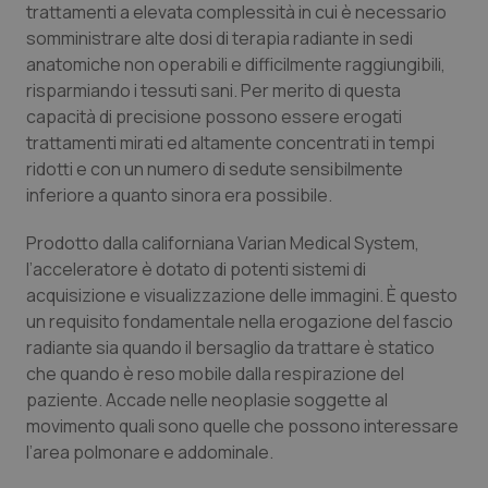
trattamenti a elevata complessità in cui è necessario
Piemonte
HIV
somministrare alte dosi di terapia radiante in sedi
anatomiche non operabili e difficilmente raggiungibili,
risparmiando i tessuti sani. Per merito di questa
Provincia Autonoma di Bolzano
Infezioni & Febbre
capacità di precisione possono essere erogati
trattamenti mirati ed altamente concentrati in tempi
Provincia Autonoma di Trento
Ipertensione & Scompenso
ridotti e con un numero di sedute sensibilmente
inferiore a quanto sinora era possibile.
Puglia
Malattie rare
Prodotto dalla californiana Varian Medical System,
Sardegna
Malattia di Crohn & Rettocolite Ulcerosa
l’acceleratore è dotato di potenti sistemi di
acquisizione e visualizzazione delle immagini. È questo
Sicilia
Neuroscienze & patologie neurodegenerative
un requisito fondamentale nella erogazione del fascio
radiante sia quando il bersaglio da trattare è statico
che quando è reso mobile dalla respirazione del
Toscana
Obesità
paziente. Accade nelle neoplasie soggette al
movimento quali sono quelle che possono interessare
Umbria
Oftalmologia
l’area polmonare e addominale.