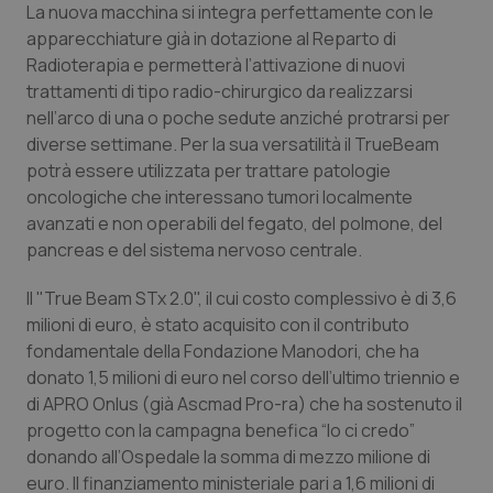
Valle D’Aosta
Oncodermatologia
La nuova macchina si integra perfettamente con le
apparecchiature già in dotazione al Reparto di
Veneto
Oncoematologia
Radioterapia e permetterà l’attivazione di nuovi
trattamenti di tipo radio-chirurgico da realizzarsi
Oncologia & Nutrizione
nell’arco di una o poche sedute anziché protrarsi per
diverse settimane. Per la sua versatilità il TrueBeam
potrà essere utilizzata per trattare patologie
Psoriasi & pelle
oncologiche che interessano tumori localmente
avanzati e non operabili del fegato, del polmone, del
Quotidiano Cardiologia
pancreas e del sistema nervoso centrale.
Quotidiano Chirurgia
Il "True Beam STx 2.0", il cui costo complessivo è di 3,6
milioni di euro, è stato acquisito con il contributo
Quotidiano Oncologia
fondamentale della Fondazione Manodori, che ha
donato 1,5 milioni di euro nel corso dell’ultimo triennio e
Quotidiano Pediatria
di APRO Onlus (già Ascmad Pro-ra) che ha sostenuto il
progetto con la campagna benefica “Io ci credo”
donando all’Ospedale la somma di mezzo milione di
Rene & patologie urogenitali
euro. Il finanziamento ministeriale pari a 1,6 milioni di