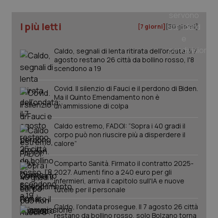
I più letti
[7 giorni]
[30 giorni]
Caldo, segnali di lenta ritirata dell'ondata: il 7
agosto restano 26 città da bollino rosso, l'8
scendono a 19
Covid. Il silenzio di Fauci e il perdono di Biden.
Ma il Quinto Emendamento non è
un’ammissione di colpa
Caldo estremo, FADOI: “Sopra i 40 gradi il
corpo può non riuscire più a disperdere il
calore”
PHPSESSID
Sessio
PHP.net
Comparto Sanità. Firmato il contratto 2025-
www.quotidianosanita.it
2027. Aumenti fino a 240 euro per gli
infermieri, arriva il capitolo sull'IA e nuove
tutele per il personale
Caldo, l’ondata prosegue. Il 7 agosto 26 città
restano da bollino rosso, solo Bolzano torna