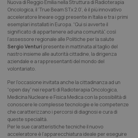
Nuova di Reggio Emilia nella Struttura di Radioterapia
Calabria
Asma & BPCO
Oncologica, il ‘True Beam STx 2.0’, è il più innovativo
acceleratore lineare oggi presente in Italia e tra i primi
Campania
Car-T
esemplari installati in Europa. “Qui si avverte il
significato di appartenere ad una comunità”, così
Emilia-Romagna
Colesterolo & coronaropatie
l’assessore regionale alle Politiche per la salute
Sergio Venturi
presente in mattinata al taglio del
Friuli Venezia Giulia
Dermatite Atopica
nastro insieme alle autorità cittadine, la dirigenza
aziendale e a rappresentanti del mondo del
Lazio
Diabete & glucometri
volontariato.
Per l’occasione invitata anche la cittadinanza ad un
Liguria
Disturbi dell’umore
“open day” nei reparti di Radioterapia Oncologica,
Medicina Nucleare e Fisica Medica con la possibilità di
Lombardia
Dolore
conoscere le complesse tecnologie e le competenze
che caratterizzano i percorsi di diagnosi e cura di
Marche
Donna & Salute
queste specialità.
Per le sue caratteristiche tecniche il nuovo
Molise
Epatiti
acceleratore è l’apparecchiatura ideale per eseguire