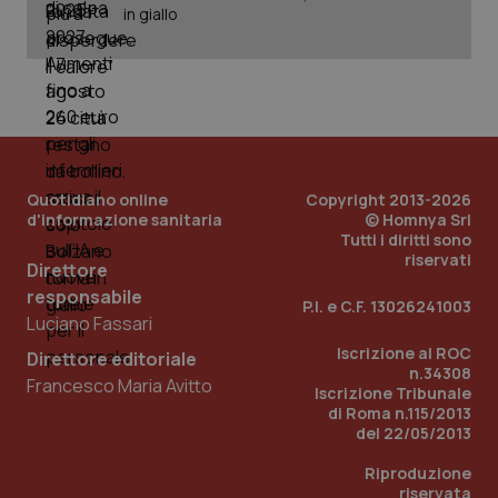
in giallo
Quotidiano online
Copyright 2013-2026
d'informazione sanitaria
© Homnya Srl
Tutti i diritti sono
riservati
Direttore
_ga_KM60CM4NPH
.quotidianosanita.it
1 anno
mes
responsabile
P.I. e C.F. 13026241003
Luciano Fassari
Iscrizione al ROC
Direttore editoriale
n.34308
Francesco Maria Avitto
Iscrizione Tribunale
di Roma n.115/2013
del 22/05/2013
Riproduzione
Fornitore
/
riservata
Nome
Scadenza
Descrizion