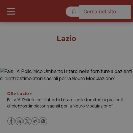
Giovedì 6 Agosto 2026
Lazio
Lazio
Cronache
QS
»
Lazio
»
Fais: “Al Policlinico Umberto I ritardi nelle forniture a pazienti
Governo e Parlamento
di elettrostimolatori sacrali per la Neuro Modulazione”
Regioni e Asl
Lavoro e Professioni