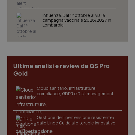
Influenza. Dal 1° ottobre al via la
campagna vaccinale 2026/2027 in
Lombardia
Necessari
Statistici
Marketing
I cookie necessari contribuiscono a rendere fruibile il
sito web abilitandone funzionalità di base quali la
navigazione sulle pagine e l'accesso alle aree
protette del sito. Il sito web non è in grado di
funzionare correttamente senza questi cookie.
Ultime analisi e review da QS Pro
Nome
Fornitore
/
Dominio
Scaden
Gold
VISITOR_PRIVACY_METADATA
5 mesi
YouTube
settim
.youtube.com
Cloud sanitario: infrastrutture,
compliance, GDPR e Risk management
Gestione dell'Ipertensione resistente:
dalle Linee Guida alle terapie innovative