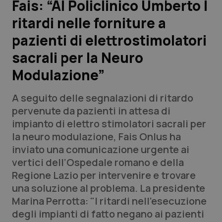
Fais: “Al Policlinico Umberto I
ritardi nelle forniture a
Scienza e Farmaci
pazienti di elettrostimolatori
Studi e Analisi
sacrali per la Neuro
Modulazione”
Lettere al direttore
A seguito delle segnalazioni di ritardo
Edizioni Regionali
pervenute da pazienti in attesa di
impianto di elettro stimolatori sacrali per
QS Pro
la neuro modulazione, Fais Onlus ha
inviato una comunicazione urgente ai
Professionisti Sanitari.AI
vertici dell’Ospedale romano e della
Regione Lazio per intervenire e trovare
Abruzzo
QS Pro Gold
una soluzione al problema. La presidente
Marina Perrotta: "I ritardi nell’esecuzione
QS Club
Newsletter
Basilicata
Artrite & artrosi
degli impianti di fatto negano ai pazienti