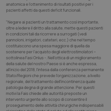
anatomica e l’ottenimento di risultati positivi per i
Piemonte
HIV
pazienti affetti da questi deficit funzionali.
Provincia Autonoma di Bolzano
Infezioni & Febbre
"Negare ai pazienti un trattamento così importante,
oltre a ledere il diritto alla salute, mette questi pazienti
in condizioni tali da ricorrere a surrogati (vedi
Provincia Autonoma di Trento
Ipertensione & Scompenso
pannoloni, irrigatori, cateteri, ecc.) che nel tempo
costituiscono una spesa maggiore di quella da
Puglia
Malattie rare
sostenere per l’acquisto degli elettrostimolatori –
sottolinea Fasi Onlus -. Nell’ottica di un miglioramento
Sardegna
Malattia di Crohn & Rettocolite Ulcerosa
della salute del nostro Paese si è anche espressa,
all’inizio del 2018, l'intesa dalla conferenza permanente
Sicilia
Neuroscienze & patologie neurodegenerative
Stato/Regioni che prevede l'organizzazione, a livello
regionale, del trattamento dell'incontinenza quale
Toscana
Obesità
patologia degna di grande attenzione. Per questi
motivi la Fais chiede alle autorità preposte un
Umbria
Oftalmologia
intervento urgente allo scopo di consentire il
proseguimento delle attività chirurgiche indispensabili