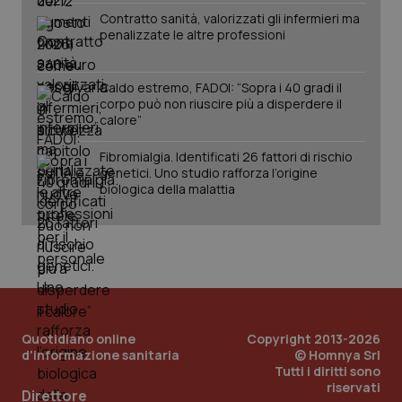
Contratto sanità, valorizzati gli infermieri ma
penalizzate le altre professioni
Caldo estremo, FADOI: “Sopra i 40 gradi il
corpo può non riuscire più a disperdere il
calore”
Fibromialgia. Identificati 26 fattori di rischio
genetici. Uno studio rafforza l’origine
PHPSESSID
Sessio
PHP.net
biologica della malattia
www.quotidianosanita.it
Quotidiano online
Copyright 2013-2026
d'informazione sanitaria
© Homnya Srl
Tutti i diritti sono
riservati
Direttore