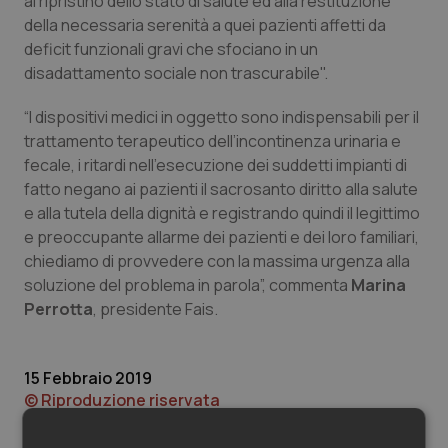
al ripristino dello stato di salute ed alla restituzione
Valle D’Aosta
Oncodermatologia
della necessaria serenità a quei pazienti affetti da
deficit funzionali gravi che sfociano in un
Veneto
Oncoematologia
disadattamento sociale non trascurabile".
Oncologia & Nutrizione
“I dispositivi medici in oggetto sono indispensabili per il
trattamento terapeutico dell’incontinenza urinaria e
Psoriasi & pelle
fecale, i ritardi nell’esecuzione dei suddetti impianti di
fatto negano ai pazienti il sacrosanto diritto alla salute
Quotidiano Cardiologia
e alla tutela della dignità e registrando quindi il legittimo
e preoccupante allarme dei pazienti e dei loro familiari,
chiediamo di provvedere con la massima urgenza alla
Quotidiano Chirurgia
soluzione del problema in parola”, commenta
Marina
Perrotta
, presidente Fais.
Quotidiano Oncologia
Quotidiano Pediatria
15 Febbraio 2019
© Riproduzione riservata
Rene & patologie urogenitali