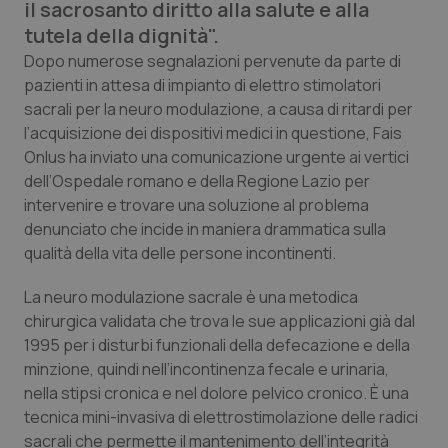
il sacrosanto diritto alla salute e alla
Calabria
Asma & BPCO
tutela della dignità".
Dopo numerose segnalazioni pervenute da parte di
Campania
Car-T
pazienti in attesa di impianto di elettro stimolatori
sacrali per la neuro modulazione, a causa di ritardi per
Emilia-Romagna
Colesterolo & coronaropatie
l’acquisizione dei dispositivi medici in questione, Fais
Onlus ha inviato una comunicazione urgente ai vertici
Friuli Venezia Giulia
Dermatite Atopica
dell’Ospedale romano e della Regione Lazio per
intervenire e trovare una soluzione al problema
Lazio
Diabete & glucometri
denunciato che incide in maniera drammatica sulla
qualità della vita delle persone incontinenti.
Liguria
Disturbi dell’umore
La neuro modulazione sacrale è una metodica
chirurgica validata che trova le sue applicazioni già dal
Lombardia
Dolore
1995 per i disturbi funzionali della defecazione e della
minzione, quindi nell’incontinenza fecale e urinaria,
Marche
Donna & Salute
nella stipsi cronica e nel dolore pelvico cronico. È una
tecnica mini-invasiva di elettrostimolazione delle radici
Molise
Epatiti
sacrali che permette il mantenimento dell’integrità