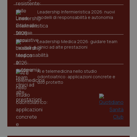
Leadership Infermieristica 2026: nuovi
modelli di responsabilità e autonomia
CookieScriptConsent
5 mesi
CookieScript
settim
www.quotidianosanita.it
Leadership Medica 2026: guidare team
clinici ad alte prestazioni
AI e telemedicina nello studio
odontoiatrico: applicazioni concrete e
uso protetto
tracking-sites-ironfish-
www.quotidianosanita.it
4
tracking-enable
settim
2 gior