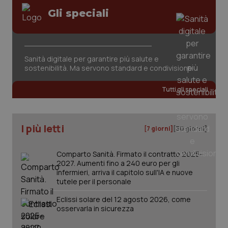
Gli speciali
tracking-sites-ironfish-
www.quotidianosanita.it
4
session-id
settim
2 gior
Sanità digitale per garantire più salute e
sostenibilità. Ma servono standard e condivisione
_ga
1 anno
Google LLC
mes
.quotidianosanita.it
Tutti gli speciali
I più letti
[7 giorni]
[30 giorni]
Comparto Sanità. Firmato il contratto 2025-
2027. Aumenti fino a 240 euro per gli
infermieri, arriva il capitolo sull'IA e nuove
tutele per il personale
Eclissi solare del 12 agosto 2026, come
osservarla in sicurezza