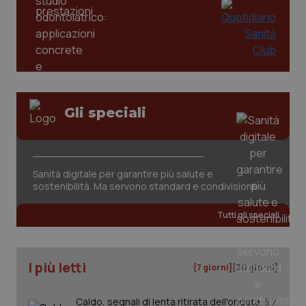
PHPSESSID
Sessio
PHP.net
www.quotidianosanita.it
Gli speciali
Sanità digitale per garantire più salute e
sostenibilità. Ma servono standard e condivisione
Tutti gli speciali
I più letti
[7 giorni]
[30 giorni]
_ga_KM60CM4NPH
.quotidianosanita.it
1 anno
mes
Caldo, segnali di lenta ritirata dell'ondata: il 7