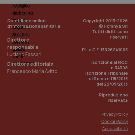
__Secure-YNID
.youtube.com
5 mesi 4
Que
settimane
imp
You
Quotidiano online
Copyright 2013-2026
ten
pre
d'informazione sanitaria
© Homnya Srl
del
Tutti i diritti sono
vid
riservati
inco
Direttore
può
det
responsabile
P.I. e C.F. 13026241003
vis
Luciano Fassari
web
uti
Iscrizione al ROC
nuo
Direttore editoriale
ver
n.34308
Francesco Maria Avitto
dell
Iscrizione Tribunale
You
di Roma n.115/2013
del 22/05/2013
YSC
Sessione
Que
Google LLC
imp
.youtube.com
You
Riproduzione
ten
riservata
vis
vid
Privacy Policy
__Secure-
.youtube.com
5 mesi 4
Que
ROLLOUT_TOKEN
settimane
imp
Cookie Policy
You
ges
Accessibilità
del
e d