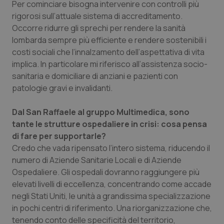
Per cominciare bisogna intervenire con controlli più
rigorosi sull’attuale sistema di accreditamento.
Piemonte
HIV
Occorre ridurre gli sprechi per rendere la sanità
lombarda sempre più efficiente e rendere sostenibili i
Provincia Autonoma di Bolzano
Infezioni & Febbre
costi sociali che l’innalzamento dell’aspettativa di vita
implica. In particolare mi riferisco all’assistenza socio-
Provincia Autonoma di Trento
Ipertensione & Scompenso
sanitaria e domiciliare di anziani e pazienti con
patologie gravi e invalidanti.
Puglia
Malattie rare
Dal San Raffaele al gruppo Multimedica, sono
Sardegna
Malattia di Crohn & Rettocolite Ulcerosa
tante le strutture ospedaliere in crisi: cosa pensa
di fare per supportarle?
Sicilia
Neuroscienze & patologie neurodegenerative
Credo che vada ripensato l’intero sistema, riducendo il
numero di Aziende Sanitarie Locali e di Aziende
Ospedaliere. Gli ospedali dovranno raggiungere più
Toscana
Obesità
elevati livelli di eccellenza, concentrando come accade
negli Stati Uniti, le unità a grandissima specializzazione
Umbria
Oftalmologia
in pochi centri di riferimento. Una riorganizzazione che,
tenendo conto delle specificità del territorio,