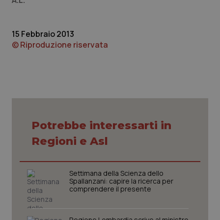
A.L.
protette del sito. Il sito web non è in grado di
funzionare correttamente senza questi cookie.
Nome
Fornitore
/
Dominio
Scaden
15 Febbraio 2013
© Riproduzione riservata
VISITOR_PRIVACY_METADATA
5 mesi
YouTube
settim
.youtube.com
Potrebbe interessarti in
Regioni e Asl
Settimana della Scienza dello
Spallanzani: capire la ricerca per
comprendere il presente
CookieScriptConsent
5 mesi
CookieScript
settim
www.quotidianosanita.it
Regione Lombardia scrive al ministro