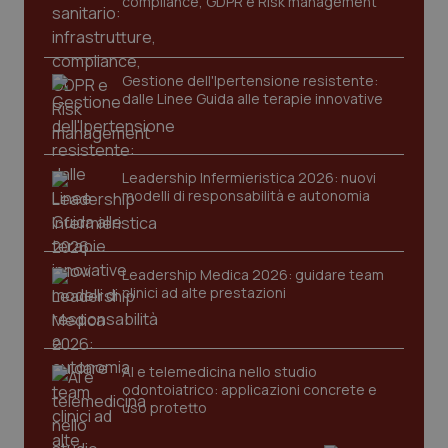
compliance, GDPR e Risk management
mes
.quotidianosanita.it
Gestione dell'Ipertensione resistente:
dalle Linee Guida alle terapie innovative
Leadership Infermieristica 2026: nuovi
modelli di responsabilità e autonomia
Leadership Medica 2026: guidare team
clinici ad alte prestazioni
AI e telemedicina nello studio
odontoiatrico: applicazioni concrete e
uso protetto