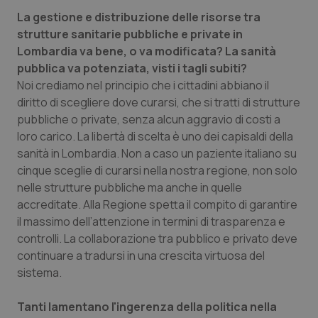
Salute orale & impianti
La gestione e distribuzione delle risorse tra
strutture sanitarie pubbliche e private in
Lombardia va bene, o va modificata? La sanità
Sangue & coagulazione
pubblica va potenziata, visti i tagli subiti?
Noi crediamo nel principio che i cittadini abbiano il
Tiroide
diritto di scegliere dove curarsi, che si tratti di strutture
pubbliche o private, senza alcun aggravio di costi a
Tumore al seno
loro carico. La libertà di scelta è uno dei capisaldi della
sanità in Lombardia. Non a caso un paziente italiano su
Tumore ovarico
cinque sceglie di curarsi nella nostra regione, non solo
nelle strutture pubbliche ma anche in quelle
Tumori del Polmone & Testa Collo
accreditate. Alla Regione spetta il compito di garantire
il massimo dell’attenzione in termini di trasparenza e
Tumori gastrointestinali
controlli. La collaborazione tra pubblico e privato deve
continuare a tradursi in una crescita virtuosa del
sistema.
Ulcera & Reflusso
Tanti lamentano l'ingerenza della politica nella
Vaccini