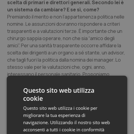
scelta di primari e direttori generali. Secondo lei è
un sistema da cambiare? E se sì, come?
Premiando il merito e non l’appartenenza politica nelle
nomine. Le assunzioni dovranno rispondere a criteri
trasparenti e a valutazioni terze. È importante che un
chirurgo sappia operare, non che sia “amico degli
amici”. Per una sanità trasparente occorre affidare la
scelta dei dirigenti a un organo a sé stante, un advisor,
che tagli fuori la politica dalla nomina dei manager. Lo
stesso vale per le valutazioni che, ogni, anno,
interessano il personale sanitario. Proponiamo
valutazioni effettuate da enti terzi. In casi di
insufficienze, porterebbero a riduzioni di stipendio,
Questo sito web utilizza
fino alla rimozione dall’incarico per i casi più gravi.
cookie
L’obiettivo, a fronte delle migliaia di persone che
Questo sito web utilizza i cookie per
lavorano con grande scrupolo, è quello di colpire i
migliorare la tua esperienza di
fannulloni. Ho inoltre proposto l’istituzione dell’albo dei
navigazione. Utilizzando il nostro sito web
lobbisti: la via sicura e trasparente per abbandonare
acconsenti a tutti i cookie in conformità
opacità e situazioni di confusione che hanno generato