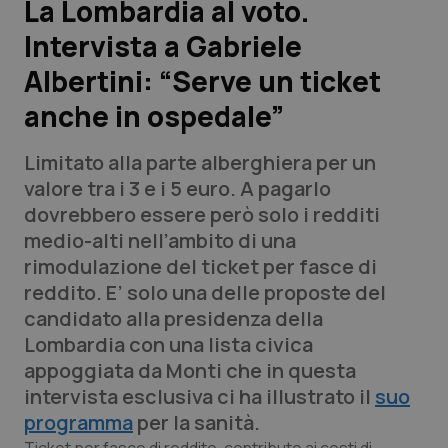
La Lombardia al voto.
Intervista a Gabriele
Scienza e Farmaci
Albertini: “Serve un ticket
Studi e Analisi
anche in ospedale”
Lettere al direttore
Limitato alla parte alberghiera per un
valore tra i 3 e i 5 euro. A pagarlo
Edizioni Regionali
dovrebbero essere però solo i redditi
medio-alti nell’ambito di una
QS Pro
rimodulazione del ticket per fasce di
reddito. E’ solo una delle proposte del
Professionisti Sanitari.AI
candidato alla presidenza della
Lombardia con una lista civica
Abruzzo
QS Pro Gold
appoggiata da Monti che in questa
intervista esclusiva ci ha illustrato il
suo
QS Club
Newsletter
Basilicata
Artrite & artrosi
programma
per la sanità.