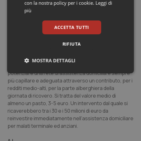
con la nostra policy per i cookie.
Leggi di
i casi Maugeri e San Raffaele.
più
Pensa che serva una modifica o un intervento sui
ticket?
ACCETTA TUTTI
Ricordo che la Lombardia ha la più alta percentuale di
esenzioni d’Italia. La metà dei lombardi non lo pagano.
RIFIUTA
Se continueranno i tagli da parte dello Stato si dovrà
pensare a una rimodulazione del ticket per fasce di
MOSTRA DETTAGLI
reddito, salvaguardando i meno abbienti. Intendiamo
potenziare una rete di assistenza domiciliare sempre
Necessari
Statistici
Marketing
più capillare e adeguata attraverso un contributo, per i
redditi medio-alti, per la parte alberghiera della
giornata di ricovero. Si tratta del valore medio di
almeno un pasto, 3-5 euro. Un intervento dal quale si
ricaverebbero tra i 30 e i 50 milioni di euro da
reinvestire immediatamente nell’assistenza domiciliare
Necessari
Statistici
Marketing
per malati terminale ed anziani.
I cookie necessari contribuiscono a rendere fruibile il
sito web abilitandone funzionalità di base quali la
navigazione sulle pagine e l'accesso alle aree