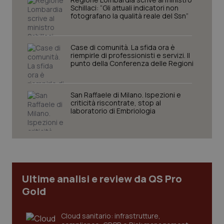
Schillaci: “Gli attuali indicatori non
fotografano la qualità reale del Ssn”
Case di comunità. La sfida ora è
riempirle di professionisti e servizi. Il
punto della Conferenza delle Regioni
San Raffaele di Milano. Ispezioni e
criticità riscontrate, stop al
tracking-sites-ironfish-
www.quotidianosanita.it
4
laboratorio di Embriologia
tracking-enable
settim
2 gior
tracking-sites-ironfish-
www.quotidianosanita.it
4
session-id
settim
Ultime analisi e review da QS Pro
2 gior
Gold
Cloud sanitario: infrastrutture,
_ga
1 anno
Google LLC