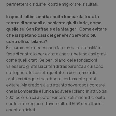
Valle D’Aosta
Oncodermatologia
permetterà di ridurre i costi e migliorare i risultati.
Veneto
Oncoematologia
In questi ultimi anni la sanità lombarda è stata
teatro di scandali e inchieste giudiziarie, come
Oncologia & Nutrizione
quelle sul San Raffaele e la Maugeri. Come evitare
che si ripetano casi del genere? Servono più
Psoriasi & pelle
controlli sui bilanci?
È sicuramente necessario fare un salto di qualità in
fase di controllo per evitare che si ripetano casi gravi
Quotidiano Cardiologia
come quelli citati. Se per i bilanci delle fondazioni
valessero gli stessi criteri di trasparenza a cui sono
Quotidiano Chirurgia
sottoposte le società quotate in borsa, molti dei
problemi di oggi si sarebbero certamente potuti
Quotidiano Oncologia
evitare. Ma credo sia altrettanto doveroso ricordare
che la Lombardia è l’unica ad avere i bilanci in attivo dal
Quotidiano Pediatria
2001 ed è l’unica a poter vantare 768 milioni di credito
con le altre regioni ed avere oltre il 50% dei cittadini
Rene & patologie urogenitali
esenti da ticket.