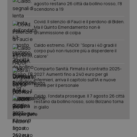
agosto restano 26 città da bollino rosso, l'8
scendono a 19
Covid. Il silenzio di Fauci e il perdono di Biden.
Ma il Quinto Emendamento non è
un’ammissione di colpa
Caldo estremo, FADOI: “Sopra i 40 gradi il
Fornitore
/
corpo può non riuscire più a disperdere il
Nome
Scadenza
Descrizion
Dominio
calore”
Nome
Fornitore
/
Dominio
Scadenza
Des
_ga_0VMQEQKQ1N
.quotidianosanita.it
1 anno 1
Questo
mese
cookie
VISITOR_INFO1_LIVE
5 mesi 4
Que
Google LLC
Comparto Sanità. Firmato il contratto 2025-
viene
settimane
imp
.youtube.com
2027. Aumenti fino a 240 euro per gli
utilizzato
You
infermieri, arriva il capitolo sull'IA e nuove
da Google
ten
Analytics
tutele per il personale
pre
per
del
mantener
vid
Caldo, l’ondata prosegue. Il 7 agosto 26 città
lo stato
inco
restano da bollino rosso, solo Bolzano torna
della
può
sessione.
det
in giallo
vis
web
uti
nuo
ver
dell
You