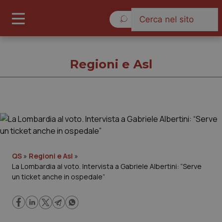
Sabato 8 Agosto 2026
Regioni e Asl
Regioni e Asl
Cronache
QS
»
Regioni e Asl
»
La Lombardia al voto. Intervista a Gabriele Albertini: “Serve
Governo e Parlamento
un ticket anche in ospedale”
Regioni e Asl
Lavoro e Professioni