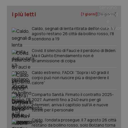
I più letti
tracking-sites-ironfish-
www.quotidianosanita.it
4
[7 giorni]
[30 giorni]
tracking-enable
settim
2 gior
Caldo, segnali di lenta ritirata dell'ondata: il 7
agosto restano 26 città da bollino rosso, l'8
scendono a 19
tracking-sites-ironfish-
www.quotidianosanita.it
4
session-id
settim
Covid. Il silenzio di Fauci e il perdono di Biden.
2 gior
Ma il Quinto Emendamento non è
un’ammissione di colpa
Caldo estremo, FADOI: “Sopra i 40 gradi il
corpo può non riuscire più a disperdere il
_ga
1 anno
Google LLC
mes
.quotidianosanita.it
calore”
Comparto Sanità. Firmato il contratto 2025-
2027. Aumenti fino a 240 euro per gli
infermieri, arriva il capitolo sull'IA e nuove
tutele per il personale
Caldo, l’ondata prosegue. Il 7 agosto 26 città
restano da bollino rosso, solo Bolzano torna