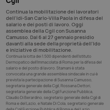
Cgil
Continua la mobilitazione dei lavoratori
Scienza e Farmaci
dell’Idi-San Carlo-Villa Paola in difesa del
salario e dei posti di lavoro. Oggi
Studi e Analisi
assemblea della Cgil con Susanna
Camusso. Dal 6 al 27 gennaio presidio
Lettere al direttore
davanti alla sede della proprietà dell’Ido
e iniziative di mobilitazione.
Edizioni Regionali
Continua la lotta dei 1.500 dipendenti dell’Istituto
Dermopatico dell’Immacolata di Roma per la difesa del
QS Pro
salario e del posto di lavoro. Stamani è stata
convocata una grande assemblea sindacale in cui è
Professionisti Sanitari.AI
prevista la partecipazione di Susanna Camusso,
segretaria generale della Cgil, Rossana Dettori,
Abruzzo
QS Pro Gold
segretaria generale della Cgil Funzione Pubblica,
Claudio Di Berardino, segretario generale della Cgil di
QS Club
Newsletter
Basilicata
Artrite & artrosi
Roma e del Lazio, e Natale Di Cola, segretario generale
della Cgil Funzione Pubblica di Roma e del Lazio.