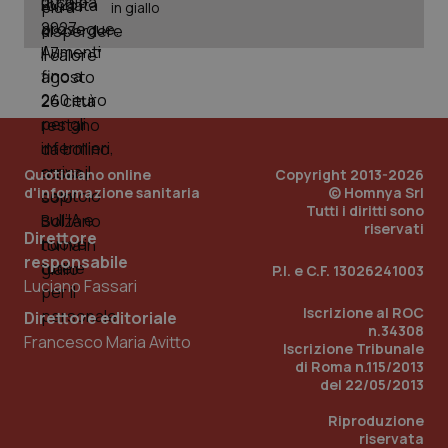
in giallo
Quotidiano online
Copyright 2013-2026
d'informazione sanitaria
© Homnya Srl
Tutti i diritti sono
riservati
Direttore
responsabile
P.I. e C.F. 13026241003
Luciano Fassari
Iscrizione al ROC
Direttore editoriale
PHPSESSID
Sessio
PHP.net
n.34308
Francesco Maria Avitto
www.quotidianosanita.it
Iscrizione Tribunale
di Roma n.115/2013
del 22/05/2013
Riproduzione
riservata