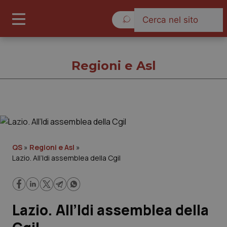
Domenica 9 Agosto 2026
Regioni e Asl
Regioni e Asl
Cronache
QS
»
Regioni e Asl
»
Lazio. All’Idi assemblea della Cgil
Governo e Parlamento
Regioni e Asl
Lazio. All’Idi assemblea della
Lavoro e Professioni