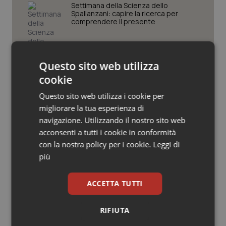
Valle D’Aosta
Oncodermatologia
Settimana della Scienza dello
Spallanzani: capire la ricerca per
comprendere il presente
Veneto
Oncoematologia
Oncologia & Nutrizione
Regione Lombardia scrive al ministro
Schillaci: “Gli attuali indicatori non
Questo sito web utilizza
fotografano la qualità reale del Ssn”
cookie
Psoriasi & pelle
Questo sito web utilizza i cookie per
Case di comunità. La sfida ora è
Quotidiano Cardiologia
migliorare la tua esperienza di
riempirle di professionisti e servizi. Il
punto della Conferenza delle Regioni
navigazione. Utilizzando il nostro sito web
Quotidiano Chirurgia
acconsenti a tutti i cookie in conformità
con la nostra policy per i cookie.
Leggi di
San Raffaele di Milano. Ispezioni e
più
criticità riscontrate, stop al
Quotidiano Oncologia
laboratorio di Embriologia
ACCETTA TUTTI
Quotidiano Pediatria
Rene & patologie urogenitali
RIFIUTA