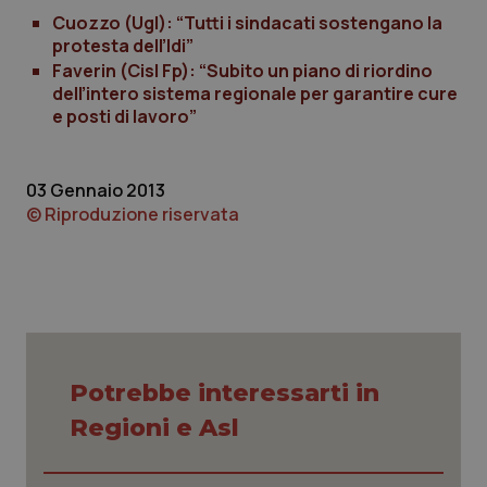
Cuozzo (Ugl): “Tutti i sindacati sostengano la
Piemonte
HIV
protesta dell’Idi”
Faverin (Cisl Fp): “Subito un piano di riordino
dell’intero sistema regionale per garantire cure
Provincia Autonoma di Bolzano
Infezioni & Febbre
e posti di lavoro”
Provincia Autonoma di Trento
Ipertensione & Scompenso
03 Gennaio 2013
Puglia
Malattie rare
© Riproduzione riservata
Sardegna
Malattia di Crohn & Rettocolite Ulcerosa
Sicilia
Neuroscienze & patologie neurodegenerative
Toscana
Obesità
Potrebbe interessarti in
Regioni e Asl
Umbria
Oftalmologia