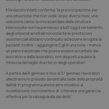
Calabria
Asma & BPCO
Il Sindacato infatti conferma “la preoccupazione per
una situazione che non vede, dopo diversi mesi, una
Campania
Car-T
soluzione certa: la crisi aziendale delle strutture
interessate non ha permesso a tutt’oggi il versamento
Emilia-Romagna
Colesterolo & coronaropatie
degli stipendi arretrati nonostante le prestazioni
assistenziali abbiano continuato ad essere erogate ai
Friuli Venezia Giulia
Dermatite Atopica
pazienti. Inoltre – aggiunge la Cgil in una nota – manca
un piano industriale che possa essere accettato dai
Lazio
Diabete & glucometri
lavoratori e dalle lavoratrici, non disposti a subire la
minaccia del taglio di un terzo degli operatori”.
Liguria
Disturbi dell’umore
A partire dal 6 gennaio e fino al 27 gennaio i lavoratori
allestiranno in presidio davanti alla sede della proprietà
Lombardia
Dolore
dell’Idi. In programma anche altre iniziative di
mobilitazione con l’obiettivo di “ottenere una garanzia
Marche
Donna & Salute
effettiva per la salvaguardia dei diritti”.
Molise
Epatiti