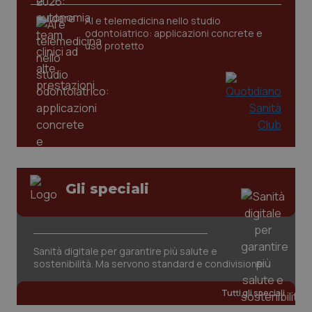
AI e telemedicina nello studio
odontoiatrico: applicazioni concrete e
uso protetto
CookieScriptConsent
5 mesi
CookieScript
settim
www.quotidianosanita.it
Gli speciali
Sanità digitale per garantire più salute e
sostenibilità. Ma servono standard e condivisione
Tutti gli speciali