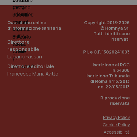
Quotidiano online
Copyright 2013-2026
d'informazione sanitaria
© Homnya Srl
Tutti i diritti sono
riservati
Direttore
responsabile
Fornitore
/
P.I. e C.F. 13026241003
Nome
Scadenza
Descrizion
Dominio
Luciano Fassari
Nome
Fornitore
/
Dominio
Scadenza
Des
_ga_0VMQEQKQ1N
.quotidianosanita.it
1 anno 1
Questo
Iscrizione al ROC
Direttore editoriale
mese
cookie
VISITOR_INFO1_LIVE
5 mesi 4
Que
Google LLC
n.34308
viene
settimane
imp
Francesco Maria Avitto
.youtube.com
Iscrizione Tribunale
utilizzato
You
da Google
di Roma n.115/2013
ten
Analytics
pre
del 22/05/2013
per
del
mantener
vid
Riproduzione
lo stato
inco
della
può
riservata
sessione.
det
vis
web
Privacy Policy
uti
nuo
Cookie Policy
ver
Accessibilità
dell
You