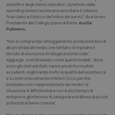
Valle D’Aosta
Oncodermatologia
assistiti e degli stessi operatori, spremuto dalla
spending review necessaria ad evitare il collasso
Veneto
Oncoematologia
finanziario e il blocco definitivo dei servizi”, dice la neo
Presidente del Collegio Ipasvi di Roma,
Ausilia
Oncologia & Nutrizione
Pulimeno.
Psoriasi & pelle
“Non si comprende l’atteggiamento protezionistico di
alcuni sindacati medici che tentano di impedire il
decollo di una nuova strategia assistenziale”,
Quotidiano Cardiologia
aggiunge, sottolineando come questi modelli, “dove
sono già stati adottati, hanno prodotto risultati
Quotidiano Chirurgia
eccellenti, migliorando molto la qualità dell’assistenza
e a costi notevolmente inferiori. Ecco perché
Quotidiano Oncologia
insistiamo con i rappresentanti dei medici: la
situazione è difficilissima e non è più il tempo di
Quotidiano Pediatria
anteporre gli interessi di categoria e la difesa di piccoli
potentati al bene comune”.
Rene & patologie urogenitali