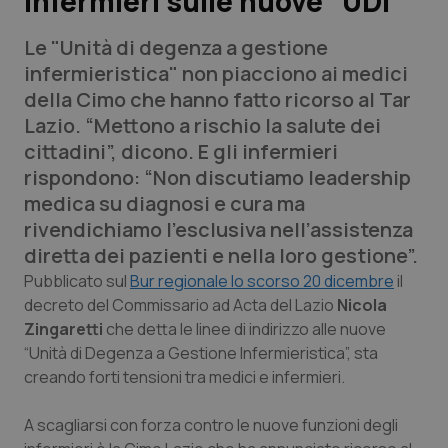
infermieri sulle nuove “UDI”
Le "Unità di degenza a gestione
Scienza e Farmaci
infermieristica" non piacciono ai medici
della Cimo che hanno fatto ricorso al Tar
Studi e Analisi
Lazio. “Mettono a rischio la salute dei
cittadini”, dicono. E gli infermieri
Lettere al direttore
rispondono: “Non discutiamo leadership
medica su diagnosi e cura ma
Edizioni Regionali
rivendichiamo l'esclusiva nell’assistenza
diretta dei pazienti e nella loro gestione”.
QS Pro
Pubblicato sul
Bur regionale lo scorso 20 dicembre
il
decreto del Commissario ad Acta del Lazio
Nicola
Professionisti Sanitari.AI
Zingaretti
che detta le linee di indirizzo alle nuove
“Unità di Degenza a Gestione Infermieristica”, sta
Abruzzo
QS Pro Gold
creando forti tensioni tra medici e infermieri.
QS Club
Newsletter
Basilicata
Artrite & artrosi
A scagliarsi con forza contro le nuove funzioni degli