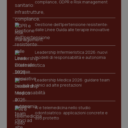
compliance, GDPR e Risk management
Gestione dell'Ipertensione resistente:
dalle Linee Guida alle terapie innovative
Leadership Infermieristica 2026: nuovi
modelli di responsabilità e autonomia
tracking-sites-ironfish-
www.quotidianosanita.it
4
tracking-enable
settim
2 gior
Leadership Medica 2026: guidare team
clinici ad alte prestazioni
tracking-sites-ironfish-
www.quotidianosanita.it
4
session-id
settim
2 gior
AI e telemedicina nello studio
odontoiatrico: applicazioni concrete e
uso protetto
_ga
1 anno
Google LLC