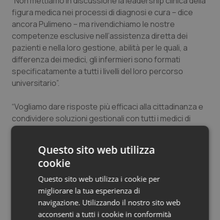
“Non mettiamo in discussione la leadership clinica della
Salute orale & impianti
figura medica nei processi di diagnosi e cura – dice
ancora Pulimeno – ma rivendichiamo le nostre
competenze esclusive nell’assistenza diretta dei
Sangue & coagulazione
pazienti e nella loro gestione, abilità per le quali, a
differenza dei medici, gli infermieri sono formati
Tiroide
specificatamente a tutti i livelli del loro percorso
universitario”.
Tumore al seno
“Vogliamo dare risposte più efficaci alla cittadinanza e
Tumore ovarico
condividere soluzioni gestionali con tutti i medici di
buona volontà. Per questo, nella condizione di grande
Tumori del Polmone & Testa Collo
criticità del nostro sistema sanitario – conclude la
Questo sito web utilizza
Presidente Ipasvi Lazio – respingiamo con forza ogni
cookie
Tumori gastrointestinali
difesa corporativa che ostacoli il cambiamento solo
per mantenere vecchie posizioni di rendita”.
Questo sito web utilizza i cookie per
Ulcera & Reflusso
migliorare la tua esperienza di
navigazione. Utilizzando il nostro sito web
Ecco come funzionano le Unità di Degenza
acconsenti a tutti i cookie in conformità
Vaccini