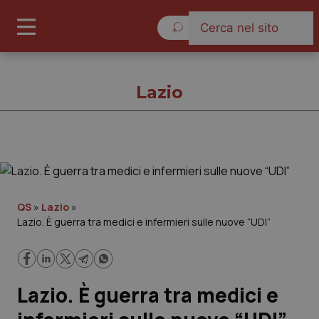
Sabato 8 Agosto 2026
Lazio
Lazio
Cronache
QS
»
Lazio
»
Lazio. È guerra tra medici e infermieri sulle nuove “UDI”
Governo e Parlamento
Regioni e Asl
Lazio. È guerra tra medici e
Lavoro e Professioni