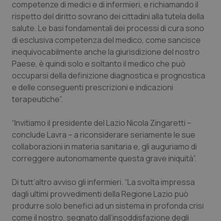
competenze di medici e di infermieri, e richiamando il
rispetto del diritto sovrano dei cittadini alla tutela della
Piemonte
HIV
salute. Le basi fondamentali dei processi di cura sono
di esclusiva competenza del medico, come sancisce
Provincia Autonoma di Bolzano
Infezioni & Febbre
inequivocabilmente anche la giurisdizione del nostro
Paese, è quindi solo e soltanto il medico che può
Provincia Autonoma di Trento
Ipertensione & Scompenso
occuparsi della definizione diagnostica e prognostica
e delle conseguenti prescrizioni e indicazioni
Puglia
Malattie rare
terapeutiche”.
Sardegna
Malattia di Crohn & Rettocolite Ulcerosa
“Invitiamo il presidente del Lazio Nicola Zingaretti –
conclude Lavra – a riconsiderare seriamente le sue
Sicilia
Neuroscienze & patologie neurodegenerative
collaborazioni in materia sanitaria e, gli auguriamo di
correggere autonomamente questa grave iniquità”.
Toscana
Obesità
Di tutt’altro avviso gli infermieri. “La svolta impressa
dagli ultimi provvedimenti della Regione Lazio può
Umbria
Oftalmologia
produrre solo benefici ad un sistema in profonda crisi
come il nostro, segnato dall’insoddisfazione degli