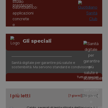
mes
.quotidianosanita.it
Gli speciali
Sanità digitale per garantire più salute e
sostenibilità. Ma servono standard e condivisione
Tutti gli speciali
I più letti
[7 giorni]
[30 giorni]
Caldo, segnali di lenta ritirata dell'ondata: il 7