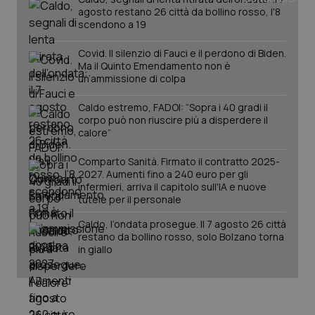
agosto restano 26 città da bollino rosso, l'8
scendono a 19
PHPSESSID
Sessio
PHP.net
www.quotidianosanita.it
Covid. Il silenzio di Fauci e il perdono di Biden.
Ma il Quinto Emendamento non è
un’ammissione di colpa
Caldo estremo, FADOI: “Sopra i 40 gradi il
corpo può non riuscire più a disperdere il
calore”
Comparto Sanità. Firmato il contratto 2025-
2027. Aumenti fino a 240 euro per gli
infermieri, arriva il capitolo sull'IA e nuove
tutele per il personale
Caldo, l’ondata prosegue. Il 7 agosto 26 città
restano da bollino rosso, solo Bolzano torna
in giallo
_ga_KM60CM4NPH
.quotidianosanita.it
1 anno
mes