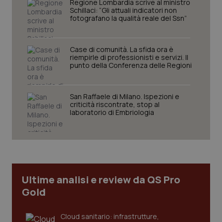
Regione Lombardia scrive al ministro
protette del sito. Il sito web non è in grado di
Schillaci: “Gli attuali indicatori non
funzionare correttamente senza questi cookie.
fotografano la qualità reale del Ssn”
Nome
Fornitore
/
Dominio
Scaden
VISITOR_PRIVACY_METADATA
5 mesi
YouTube
Case di comunità. La sfida ora è
settim
.youtube.com
riempirle di professionisti e servizi. Il
punto della Conferenza delle Regioni
San Raffaele di Milano. Ispezioni e
criticità riscontrate, stop al
laboratorio di Embriologia
Ultime analisi e review da QS Pro
Gold
CookieScriptConsent
5 mesi
CookieScript
settim
www.quotidianosanita.it
Cloud sanitario: infrastrutture,