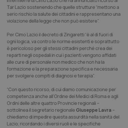
infermieri è la Cimo Lazio che ha annunciato ricorso al
Calabria
Asma & BPCO
Tar Lazio sostenendo che quelle strutture “mettono a
serio rischio la salute dei cittadini e rappresentano una
Campania
Car-T
violazione della legge che non può esistere”.
Emilia-Romagna
Colesterolo & coronaropatie
Per Cimo Lazio il decreto di Zingaretti “è al di fuori di
ogni logica, va contro le norme esistenti e soprattutto
è pericoloso per gli stessi cittadini perché crea dei
Friuli Venezia Giulia
Dermatite Atopica
reparti negli ospedali in cui i pazienti vengono affidati
alle cure di personale non medico che non ha la
Lazio
Diabete & glucometri
formazione e la preparazione specifica e necessaria
per svolgere compiti di diagnosi e terapia”.
Liguria
Disturbi dell’umore
“Con questo ricorso, di cui diamo comunicazione per
Lombardia
Dolore
competenza anche all’Ordine dei Medici di Roma e agli
Ordini delle altre quattro Provincie regionali –
Marche
Donna & Salute
sottolinea il segretario regionale
Giuseppe Lavra
–
chiediamo di impedire questa assurdità nella sanità del
Molise
Epatiti
Lazio, ricordando i diversi ruoli e le specifiche