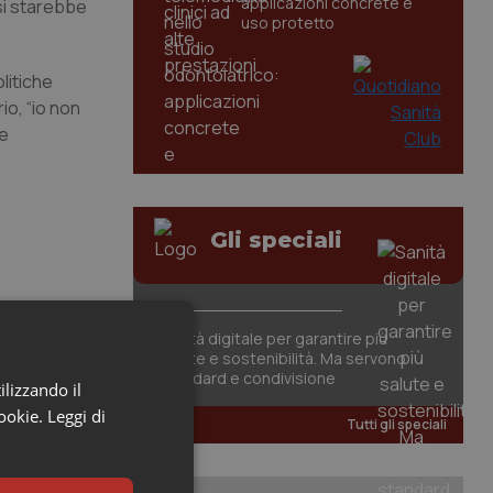
applicazioni concrete e
 si starebbe
uso protetto
litiche
io, “io non
se
Gli speciali
Sanità digitale per garantire più
salute e sostenibilità. Ma servono
standard e condivisione
ilizzando il
cookie.
Leggi di
Tutti gli speciali
, il