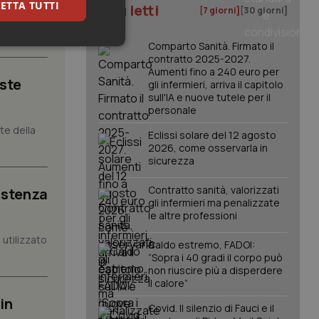
ETTA TUTTI
I più letti
[7 giorni]
[30 giorni]
li studi
Comparto Sanità. Firmato il
keting
contratto 2025-2027.
Aumenti fino a 240 euro per
iste
gli infermieri, arriva il capitolo
sull'IA e nuove tutele per il
personale
nte della
Eclissi solare del 12 agosto
2026, come osservarla in
sicurezza
igazione sulle pagine
kie.
Contratto sanità, valorizzati
istenza
gli infermieri ma penalizzate
le altre professioni
er memorizzare le
utilizzato
utente per la loro
Caldo estremo, FADOI:
 dati sul consenso
“Sopra i 40 gradi il corpo può
itiche e
tendo che le loro
non riuscire più a disperdere
ssioni future.
il calore”
l servizio Cookie-
in
Covid. Il silenzio di Fauci e il
erenze di consenso
sario che il banner