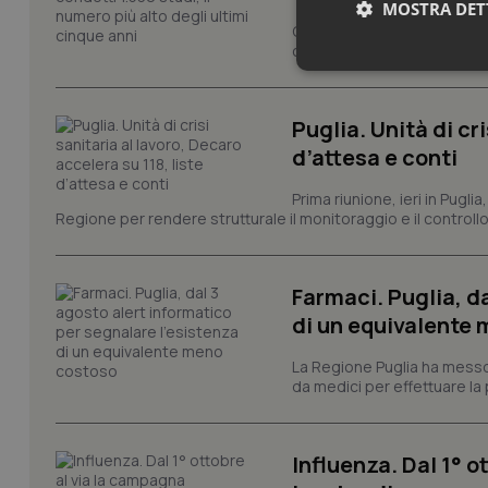
MOSTRA DET
Cresce il volume della ricer
condotti dalla rete regionale
Neces
Puglia. Unità di cri
d’attesa e conti
Prima riunione, ieri in Pugli
Regione per rendere strutturale il monitoraggio e il controllo 
I cookie necessari con
e l'accesso alle aree 
Farmaci. Puglia, d
Nome
di un equivalente
VISITOR_PRIVACY_
La Regione Puglia ha messo 
da medici per effettuare la 
CookieScriptConse
Influenza. Dal 1° 