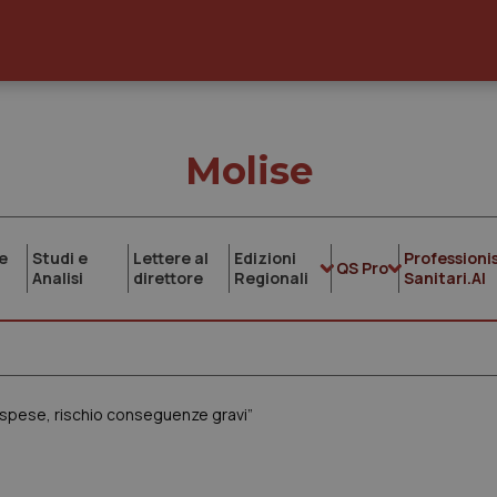
Molise
e
Studi e
Lettere al
Edizioni
Professionis
QS Pro
Analisi
direttore
Regionali
Sanitari.AI
spese, rischio conseguenze gravi”