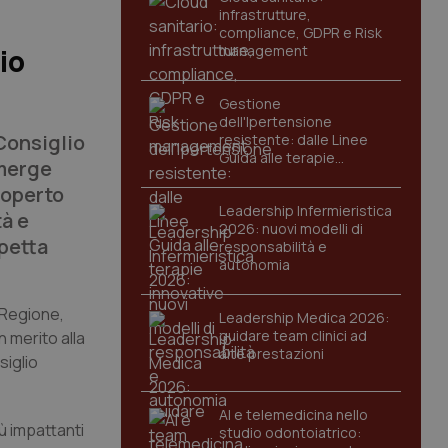
infrastrutture,
compliance, GDPR e Risk
management
io
Gestione
dell'Ipertensione
Consiglio
resistente: dalle Linee
Guida alle terapie
emerge
innovative
coperto
Leadership Infermieristica
tà e
2026: nuovi modelli di
spetta
responsabilità e
autonomia
a Regione,
Leadership Medica 2026:
guidare team clinici ad
n merito alla
alte prestazioni
siglio
AI e telemedicina nello
ù impattanti
studio odontoiatrico: