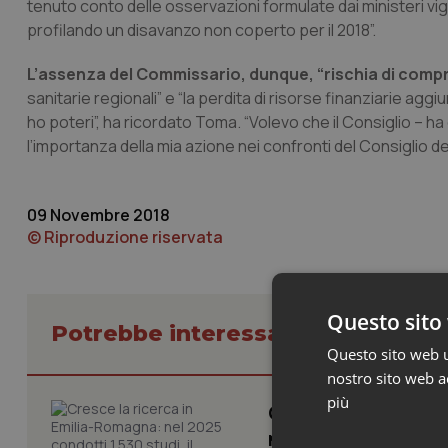
tenuto conto delle osservazioni formulate dai ministeri vig
profilando un disavanzo non coperto per il 2018”.
L’assenza del Commissario, dunque, “rischia di com
sanitarie regionali” e “la perdita di risorse finanziarie a
ho poteri”, ha ricordato Toma. “Volevo che il Consiglio – 
l’importanza della mia azione nei confronti del Consiglio de
09 Novembre 2018
© Riproduzione riservata
Questo sito 
Potrebbe interessarti in Molise
Questo sito web ut
nostro sito web ac
più
Cresce la ricerca i
numero più alto de