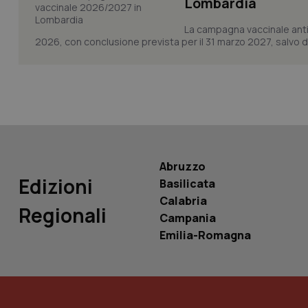
Lombardia
La campagna vaccinale anti
tracking-sites-ironf
2026, con conclusione prevista per il 31 marzo 2027, salvo div
tracking-enable
tracking-sites-ironf
session-id
_ga
Abruzzo
Edizioni
Basilicata
Calabria
Regionali
PHPSESSID
Campania
Emilia-Romagna
_ga_KM60CM4NPH