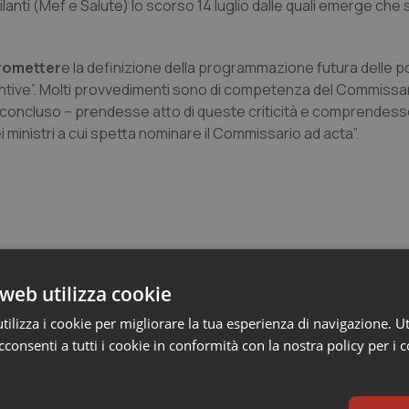
ilanti (Mef e Salute) lo scorso 14 luglio dalle quali emerge che
prometter
e la definizione della programmazione futura delle po
ggiuntive”. Molti provvedimenti sono di competenza del Commissar
ha concluso – prendesse atto di queste criticità e comprendes
i ministri a cui spetta nominare il Commissario ad acta”.
web utilizza cookie
ilizza i cookie per migliorare la tua esperienza di navigazione. Ut
consenti a tutti i cookie in conformità con la nostra policy per i 
n Emilia-Romagna: nel 2025 condotti 1.530 studi
gli ultimi cinque anni