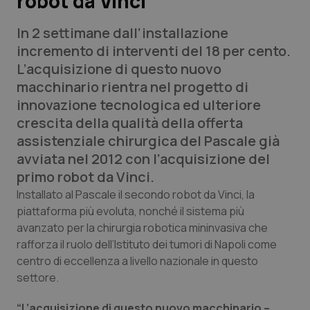
robot da Vinci
In 2 settimane dall’installazione
Scienza e Farmaci
incremento di interventi del 18 per cento.
L’acquisizione di questo nuovo
Studi e Analisi
macchinario rientra nel progetto di
innovazione tecnologica ed ulteriore
Lettere al direttore
crescita della qualità della offerta
assistenziale chirurgica del Pascale già
Edizioni Regionali
avviata nel 2012 con l’acquisizione del
primo robot da Vinci.
QS Pro
Installato al Pascale il secondo robot da Vinci, la
piattaforma più evoluta, nonché il sistema più
Professionisti Sanitari.AI
avanzato per la chirurgia robotica mininvasiva che
rafforza il ruolo dell’Istituto dei tumori di Napoli come
Abruzzo
QS Pro Gold
centro di eccellenza a livello nazionale in questo
settore.
QS Club
Newsletter
Basilicata
Artrite & artrosi
“L’acquisizione di questo nuovo macchinario –