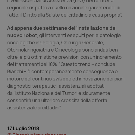
Livelli Essenziali di Assistenza (LEA) nel territorio
regionale rispetto a quello nazionale garantendo, di
Piemonte
HIV
fatto, il Diritto alla Salute del cittadino a casa propria”.
Provincia Autonoma di Bolzano
Infezioni & Febbre
Ad appena due settimane dell’installazione del
nuovo robo
t, gli interventi eseguiti per le patologie
Provincia Autonoma di Trento
Ipertensione & Scompenso
oncologiche in Urologia, Chirurgia Generale,
Otorinolaringoiatria e Ginecologia sono andati ben
oltre le più ottimistiche previsioni con un incremento
Puglia
Malattie rare
dei trattamenti del 18%. “Questo trend – conclude
Bianchi – è contemporaneamente conseguenza e
Sardegna
Malattia di Crohn & Rettocolite Ulcerosa
motore del continuo sviluppo ed innovazione dei piani
diagnostici terapeutici-assistenziali adottati
Sicilia
Neuroscienze & patologie neurodegenerative
dall’Istituto Nazionale dei Tumori e sicuramente
consentirà una ulteriore crescita della offerta
Toscana
Obesità
assistenziale ai cittadini”.
Umbria
Oftalmologia
17 Luglio 2018