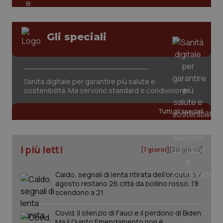
Gli speciali
Sanità digitale per garantire più salute e
tracking-sites-ironfish-
www.quotidianosanita.it
4
sostenibilità. Ma servono standard e condivisione
tracking-enable
settim
2 gior
Tutti gli speciali
tracking-sites-ironfish-
www.quotidianosanita.it
4
I più letti
session-id
settim
[7 giorni]
[30 giorni]
2 gior
Caldo, segnali di lenta ritirata dell'ondata: il 7
agosto restano 26 città da bollino rosso, l'8
scendono a 21
_ga
1 anno
Google LLC
mes
.quotidianosanita.it
Covid. Il silenzio di Fauci e il perdono di Biden.
Ma il Quinto Emendamento non è