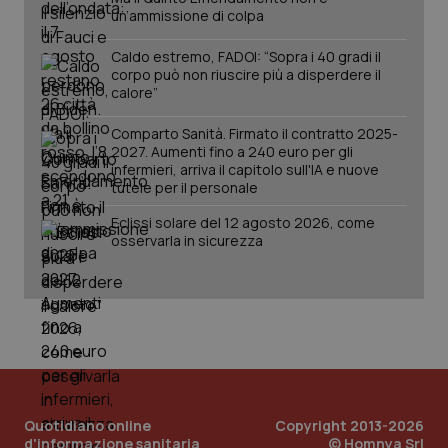
un’ammissione di colpa
Caldo estremo, FADOI: “Sopra i 40 gradi il
corpo può non riuscire più a disperdere il
calore”
Comparto Sanità. Firmato il contratto 2025-
2027. Aumenti fino a 240 euro per gli
infermieri, arriva il capitolo sull'IA e nuove
tutele per il personale
Eclissi solare del 12 agosto 2026, come
osservarla in sicurezza
Quotidiano online
Copyright 2013-2026
d'informazione sanitaria
© Homnya Srl