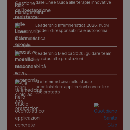
dalle Linee Guida alle terapie innovative
Nome
Fornitore
/
Dominio
Scaden
VISITOR_PRIVACY_METADATA
5 mesi
YouTube
settim
.youtube.com
Leadership Infermieristica 2026: nuovi
modelli di responsabilità e autonomia
Leadership Medica 2026: guidare team
clinici ad alte prestazioni
AI e telemedicina nello studio
odontoiatrico: applicazioni concrete e
uso protetto
CookieScriptConsent
5 mesi
CookieScript
settim
www.quotidianosanita.it