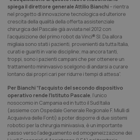
Calabria
Asma & BPCO
spiega il direttore generale Attilio Bianchi
– rientra
nel progetto di innovazione tecnologica ed ulteriore
Campania
Car-T
crescita della qualità della offerta assistenziale
chirurgica del Pascale già avviata nel 2012 con
l’acquisizione del primo robot da Vinci® SI. Da allora
Emilia-Romagna
Colesterolo & coronaropatie
migliaia sono stati i pazienti, provenienti da tutta Italia,
curati e guariti in varie discipline; ma ancora tanti,
Friuli Venezia Giulia
Dermatite Atopica
troppi, sono i pazienti campani che per ottenere un
trattamento mininvasivo scelgono di andarsi a curare
Lazio
Diabete & glucometri
lontano dai propri cari per ridurre i tempi di attesa”.
Liguria
Disturbi dell’umore
Per Bianchi “l’acquisto del secondo dispositivo
operativo rende l’Istituto Pascale
, l’unico
Lombardia
Dolore
nosocomio in Campania ed in tutto il Sud Italia
(assieme con Ospedale Generale Regionale F. Miulli di
Acquaviva delle Fonti) a poter disporre di due sistemi
Marche
Donna & Salute
robotici per la chirurgia minivasiva, è un importante
passo verso l’adeguamento ed omogeneizzazione dei
Molise
Epatiti