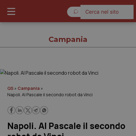
Venerdì 7 Agosto 2026
Campania
Campania
Cronache
QS
»
Campania
»
Napoli. Al Pascale il secondo robot da Vinci
Governo e Parlamento
Regioni e Asl
Napoli. Al Pascale il secondo
Lavoro e Professioni