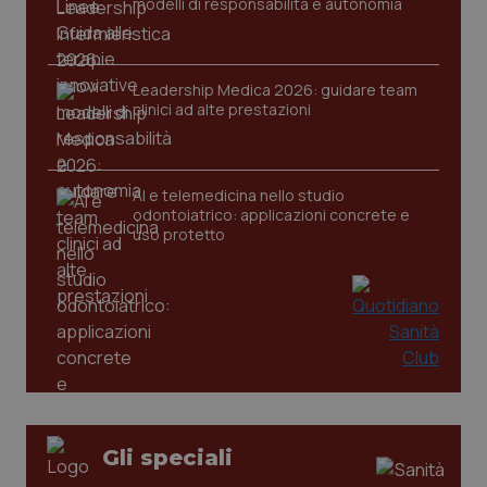
modelli di responsabilità e autonomia
Leadership Medica 2026: guidare team
CookieScriptConsent
5 mesi
CookieScript
clinici ad alte prestazioni
settim
www.quotidianosanita.it
AI e telemedicina nello studio
odontoiatrico: applicazioni concrete e
uso protetto
tracking-sites-ironfish-
www.quotidianosanita.it
4
tracking-enable
settim
2 gior
Gli speciali