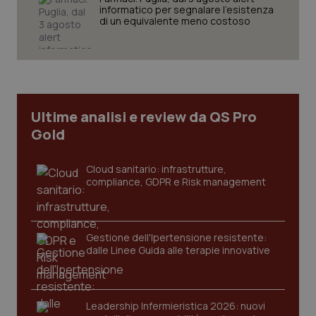
informatico per segnalare l’esistenza
di un equivalente meno costoso
Necessari
Statistici
Marketing
I cookie necessari contribuiscono a rendere fruibile il
sito web abilitandone funzionalità di base quali la
navigazione sulle pagine e l'accesso alle aree
protette del sito. Il sito web non è in grado di
funzionare correttamente senza questi cookie.
Ultime analisi e review da QS Pro
Gold
Nome
Fornitore
/
Dominio
Scaden
VISITOR_PRIVACY_METADATA
5 mesi
YouTube
settim
.youtube.com
Cloud sanitario: infrastrutture,
compliance, GDPR e Risk management
Gestione dell'Ipertensione resistente:
dalle Linee Guida alle terapie innovative
Leadership Infermieristica 2026: nuovi