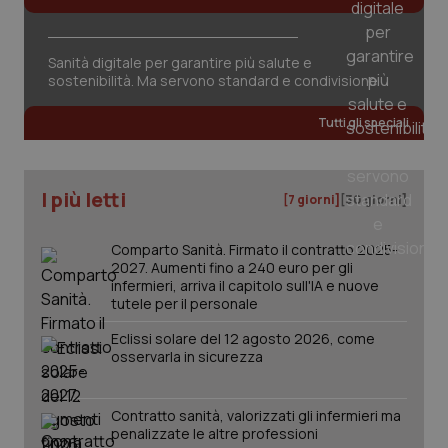
tracking-sites-ironfish-
www.quotidianosanita.it
4
session-id
settim
2 gior
Sanità digitale per garantire più salute e
sostenibilità. Ma servono standard e condivisione
_ga
Tutti gli speciali
1 anno
Google LLC
mes
.quotidianosanita.it
I più letti
[7 giorni]
[30 giorni]
Comparto Sanità. Firmato il contratto 2025-
2027. Aumenti fino a 240 euro per gli
infermieri, arriva il capitolo sull'IA e nuove
tutele per il personale
Eclissi solare del 12 agosto 2026, come
osservarla in sicurezza
Contratto sanità, valorizzati gli infermieri ma
penalizzate le altre professioni