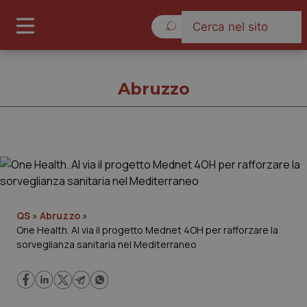
Venerdì 7 Agosto 2026
Abruzzo
Abruzzo
Cronache
QS
»
Abruzzo
»
One Health. Al via il progetto Mednet 4OH per rafforzare la
Governo e Parlamento
sorveglianza sanitaria nel Mediterraneo
Regioni e Asl
Lavoro e Professioni