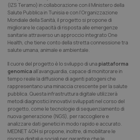
Calabria
Asma & BPCO
(IZS Teramo) in collaborazione con il Ministero della
Salute Pubblica in Tunisia e con l’Organizzazione
Mondiale della Sanità, il progetto si propone di
Campania
Car-T
migliorare le capacità di risposta alle emergenze
sanitarie attraverso un approccio integrato
One
Emilia-Romagna
Colesterolo & coronaropatie
Health
, che tiene conto della stretta connessione tra
salute umana, animale e ambientale.
Friuli Venezia Giulia
Dermatite Atopica
Il cuore del progetto è lo sviluppo di una
piattaforma
Lazio
Diabete & glucometri
genomica
all’avanguardia, capace di monitorare in
tempo reale la diffusione di agenti patogeni che
Liguria
Disturbi dell’umore
rappresentano una minaccia crescente per la salute
pubblica. Questa infrastruttura digitale utilizzerà
metodi diagnostici innovativi sviluppati nel corso del
Lombardia
Dolore
progetto, come le tecnologie di sequenziamento di
nuova generazione (NGS), per raccogliere e
Marche
Donna & Salute
analizzare dati genetici in modo rapido e accurato.
MEDNET 4OH si propone, inoltre, di mobilitare le
Molise
Epatiti
risorse digitali e sociali per garantire che le