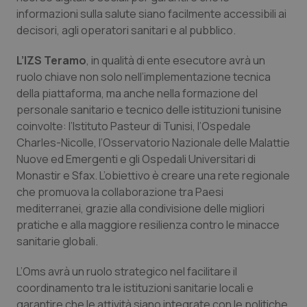
informazioni sulla salute siano facilmente accessibili ai
Piemonte
HIV
decisori, agli operatori sanitari e al pubblico.
Provincia Autonoma di Bolzano
Infezioni & Febbre
L’IZS Teramo
, in qualità di ente esecutore avrà un
ruolo chiave non solo nell’implementazione tecnica
della piattaforma, ma anche nella formazione del
Provincia Autonoma di Trento
Ipertensione & Scompenso
personale sanitario e tecnico delle istituzioni tunisine
coinvolte: l’Istituto Pasteur di Tunisi, l’Ospedale
Puglia
Malattie rare
Charles-Nicolle, l’Osservatorio Nazionale delle Malattie
Nuove ed Emergenti e gli Ospedali Universitari di
Sardegna
Malattia di Crohn & Rettocolite Ulcerosa
Monastir e Sfax. L’obiettivo è creare una rete regionale
che promuova la collaborazione tra Paesi
Sicilia
Neuroscienze & patologie neurodegenerative
mediterranei, grazie alla condivisione delle migliori
pratiche e alla maggiore resilienza contro le minacce
Toscana
Obesità
sanitarie globali.
L’Oms avrà un ruolo strategico nel facilitare il
Umbria
Oftalmologia
coordinamento tra le istituzioni sanitarie locali e
garantire che le attività siano integrate con le politiche