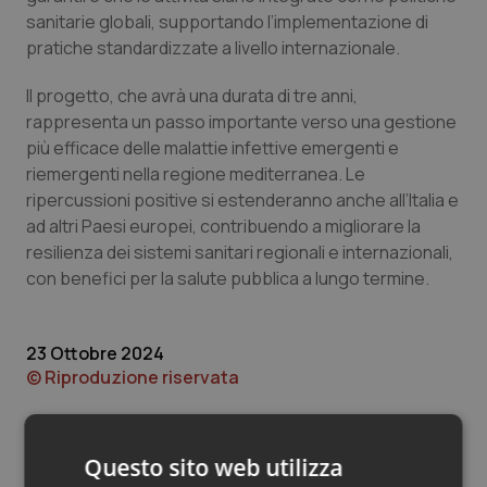
Valle D’Aosta
Oncodermatologia
sanitarie globali, supportando l’implementazione di
pratiche standardizzate a livello internazionale.
Veneto
Oncoematologia
Il progetto, che avrà una durata di tre anni,
Oncologia & Nutrizione
rappresenta un passo importante verso una gestione
più efficace delle malattie infettive emergenti e
Psoriasi & pelle
riemergenti nella regione mediterranea. Le
ripercussioni positive si estenderanno anche all’Italia e
ad altri Paesi europei, contribuendo a migliorare la
Quotidiano Cardiologia
resilienza dei sistemi sanitari regionali e internazionali,
con benefici per la salute pubblica a lungo termine.
Quotidiano Chirurgia
Quotidiano Oncologia
23 Ottobre 2024
© Riproduzione riservata
Quotidiano Pediatria
Rene & patologie urogenitali
Questo sito web utilizza