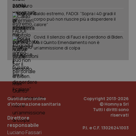
Caldo estremo, FADOI: “Sopra i 40 gradi il
corpo può non riuscire più a disperdere il
calore”
Covid. Il silenzio di Fauci e il perdono di Biden.
Ma il Quinto Emendamento non è
un’ammissione di colpa
PHPSESSID
Sessio
PHP.net
www.quotidianosanita.it
Quotidiano online
Copyright 2013-2026
d'informazione sanitaria
© Homnya Srl
Tutti i diritti sono
riservati
Direttore
responsabile
P.I. e C.F. 13026241003
Luciano Fassari