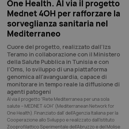
One Health. Al via il progetto
Mednet 4OH per rafforzare la
Scienza e Farmaci
sorveglianza sanitaria nel
Studi e Analisi
Mediterraneo
Lettere al direttore
Cuore del progetto, realizzato dall’Izs
Teramo in collaborazione con il Ministero
Edizioni Regionali
della Salute Pubblica in Tunisia e con
l’Oms, lo sviluppo di una piattaforma
QS Pro
genomica all’avanguardia, capace di
monitorare in tempo reale la diffusione di
Professionisti Sanitari.AI
agenti patogeni
Al via il progetto “Rete Mediterranea per una sola
Abruzzo
QS Pro Gold
salute – MEDNET 4OH” (
Mediterranean Network for
One Health
). Finanziato dall’ dell’Agenzia Italiana per la
QS Club
Newsletter
Basilicata
Artrite & artrosi
Cooperazione allo Sviluppo e realizzato dall’Istituto
Zooprofilattico Sperimentale dell’Abruzzo e del Molise