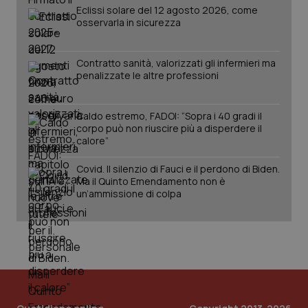
Eclissi solare del 12 agosto 2026, come
PHPSESSID
Sessio
PHP.net
osservarla in sicurezza
www.quotidianosanita.it
Contratto sanità, valorizzati gli infermieri ma
penalizzate le altre professioni
Caldo estremo, FADOI: “Sopra i 40 gradi il
corpo può non riuscire più a disperdere il
calore”
Covid. Il silenzio di Fauci e il perdono di Biden.
Ma il Quinto Emendamento non è
un’ammissione di colpa
_ga_KM60CM4NPH
.quotidianosanita.it
1 anno
mes