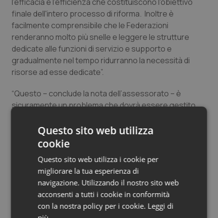
l'efficacia e l'efficienza che costituiscono l'obiettivo
Salute orale & impianti
finale dell'intero processo di riforma. Inoltre è
facilmente comprensibile che le Federazioni
Sangue & coagulazione
renderanno molto più snelle e leggere le strutture
dedicate alle funzioni di servizio e supporto e
gradualmente nel tempo ridurranno la necessità di
Tiroide
risorse ad esse dedicate”.
Tumore al seno
“Questo – conclude la nota dell’assessorato – è
sicuramente un problema che dovrà essere gestito
Tumore ovarico
con equilibrio e attenzione; se sapremo farlo, nell’arco
di un certo periodo di tempo l’efficienza complessiva
Questo sito web utilizza
Tumori del Polmone & Testa Collo
del sistema potrà crescere liberando risorse da
cookie
impegnare sui molti fronti che dovranno essere in
Questo sito web utilizza i cookie per
Tumori gastrointestinali
futuro affrontati”.
migliorare la tua esperienza di
navigazione. Utilizzando il nostro sito web
Ulcera & Reflusso
acconsenti a tutti i cookie in conformità
con la nostra policy per i cookie.
Leggi di
Vaccini
più