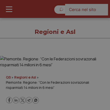
Giovedì 6 Agosto 2026
Regioni e Asl
Regioni e Asl
Cronache
QS
»
Regioni e Asl
»
Piemonte. Regione: “Con le Federazioni sovrazonali
Governo e Parlamento
risparmiati 14 milioni in 6 mesi”
Regioni e Asl
Lavoro e Professioni