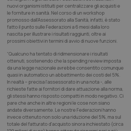
Calabria
Asma & BPCO
nuovi organismi istituiti per centralizzare gli acquisti e
le forniture in sanità. Nel corso di un workshop
Campania
Car-T
promosso dall’Assessorato alla Sanità, infatti, è stato
fatto il punto sulle Federazioni a 6 mesi dalla loro
nascita per illustrare i risultati raggiunti, oltre ai
Emilia-Romagna
Colesterolo & coronaropatie
prossimi obiettivi in termini di avvio di nuove funzioni.
Friuli Venezia Giulia
Dermatite Atopica
“Qualcuno ha tentato di ridimensionare i risultati
ottenuti, sostenendo che la spending review imposta
Lazio
Diabete & glucometri
da una legge nazionale avrebbe consentito comunque
quasi in automatico un abbattimento dei costi del 5%.
Liguria
Disturbi dell’umore
In realtà – precisa l’assessorato in una nota -, alle
richieste fatte ai fornitori di dare attuazione alla norma,
Lombardia
Dolore
gli stessi hanno risposto compatti in modo negativo. Ci
pare che anche in altre regioni le cose non siano
andate diversamente. Le nostre Federazioni hanno
Marche
Donna & Salute
invece ottenuto non solo una riduzione del 5%, ma sul
totale del fatturato d'acquisto sinora inchiestato (circa
Molise
Epatiti