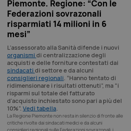
Piemonte. Regione: “Con le
Federazioni sovrazonali
Scienza e Farmaci
risparmiati 14 milioni in 6
Studi e Analisi
mesi”
Lettere al direttore
L’assessorato alla Sanità difende i nuovi
organismi
di centralizzazione degli
Edizioni Regionali
acquisti e delle forniture contestati dai
sindacati
di settore e da alcuni
QS Pro
consiglieri regionali
. “Hanno tentato di
ridimensionare i risultati ottenuti”, ma “i
Professionisti Sanitari.AI
risparmi sul totale del fatturato
d'acquisto inchiestato sono pari a più del
Abruzzo
QS Pro Gold
10%”.
Vedi tabella
.
La Regione Piemonte non resta in silenzio di fronte alle
QS Club
Newsletter
Basilicata
Artrite & artrosi
critiche rivolte dai sindacati medici e da alcuni
consiglieri regionali sulle Federazioni sovrazonali, i