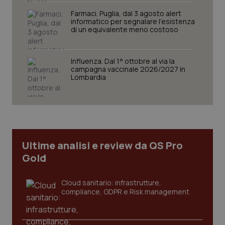
Nome
Farmaci. Puglia, dal 3 agosto alert
Fornitore
/
Dominio
Scaden
informatico per segnalare l’esistenza
VISITOR_PRIVACY_METADATA
5 mesi
YouTube
di un equivalente meno costoso
settim
.youtube.com
Influenza. Dal 1° ottobre al via la
campagna vaccinale 2026/2027 in
Lombardia
Ultime analisi e review da QS Pro
Gold
Cloud sanitario: infrastrutture,
CookieScriptConsent
5 mesi
CookieScript
compliance, GDPR e Risk management
settim
www.quotidianosanita.it