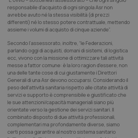
“È ovvio – sottolinea l’assessorato – che ogni singolo
Valle D’Aosta
Oncodermatologia
responsabile d'acquisto di ogni singola Asr non
avrebbe avuto né la stessa visibilità (di prezzi
Veneto
Oncoematologia
differenti) né lo stesso potere contrattuale, mettendo
assieme i volumi di acquisto di cinque aziende”.
Oncologia & Nutrizione
Secondo l’assessorato, inoltre, “le Federazioni,
Psoriasi & pelle
parlando oggi di acquisti, domani di sistemi, di logistica
ecc, vivono con la missione di ottimizzare tali attività
Quotidiano Cardiologia
messe a fattor comune: è la loro ragion d'essere, non
una delle tante cose di cui giustamente i Direttori
Generali di una Asr devono occuparsi. Considerando il
Quotidiano Chirurgia
peso dell'attività sanitaria rispetto alle citate attività di
servizi e supporto è comprensibile e giustificato che
Quotidiano Oncologia
le sue attenzioni/capacità manageriali siano più
orientate verso la gestione dei servizi sanitari. Il
Quotidiano Pediatria
combinato disposto di due attività professionali,
complementari ma profondamente diverse, siamo
Rene & patologie urogenitali
certi possa garantire al nostro sistema sanitario