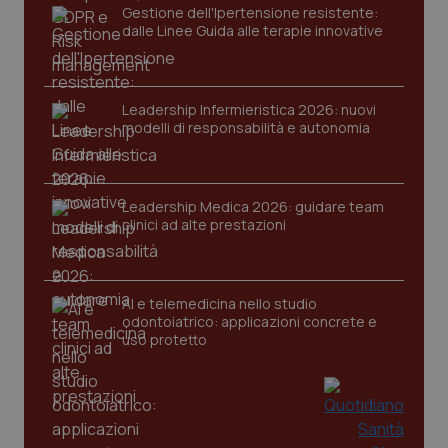
Gestione dell'Ipertensione resistente:
dalle Linee Guida alle terapie innovative
Leadership Infermieristica 2026: nuovi
modelli di responsabilità e autonomia
tracking-sites-ironfish-
www.quotidianosanita.it
4
tracking-enable
settim
Leadership Medica 2026: guidare team
2 gior
clinici ad alte prestazioni
tracking-sites-ironfish-
www.quotidianosanita.it
4
AI e telemedicina nello studio
session-id
settim
odontoiatrico: applicazioni concrete e
2 gior
uso protetto
_ga
1 anno
Google LLC
mes
.quotidianosanita.it