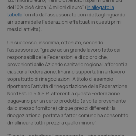
120 milioni di euro) hanno ottenuto risparmi pari a più
del 10% cioè circa 14 milioni di euro” (
in allegato la
Piemonte
HIV
tabella
fornita dall’assessorato con i dettagli riguardo
ai risparmi delle Federazioni effettuati in questi primi
Provincia Autonoma di Bolzano
Infezioni & Febbre
mesi di attività).
Provincia Autonoma di Trento
Ipertensione & Scompenso
Un successo, insomma, ottenuto, secondo
l’assessorato, “grazie ad un grande lavoro fatto dai
responsabili delle Federazioni e di coloro che,
Puglia
Malattie rare
provenienti dalle Aziende sanitarie regionali afferenti a
ciascuna federazione, li hanno supportati in un lavoro
Sardegna
Malattia di Crohn & Rettocolite Ulcerosa
soprattutto di rinegoziazioni. A titolo di esempio
riportiamo l’attività di rinegoziazione della Federazione
Sicilia
Neuroscienze & patologie neurodegenerative
Nord Est: le 5 A.S.R. afferenti a questa Federazione
pagavano per un certo prodotto (a volte proveniente
Toscana
Obesità
dallo stesso fornitore) cinque prezzi differenti: la
rinegoziazione, portata a fattor comune ha consentito
Umbria
Oftalmologia
di riallineare tutti i prezzi a quello minore”.