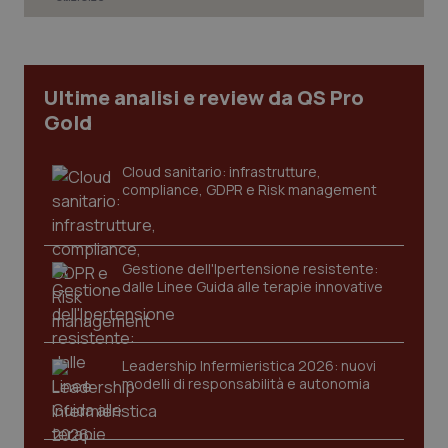
Necessari
Statistici
Marketing
I cookie necessari contribuiscono a rendere fruibile il
sito web abilitandone funzionalità di base quali la
navigazione sulle pagine e l'accesso alle aree
Ultime analisi e review da QS Pro
protette del sito. Il sito web non è in grado di
Gold
funzionare correttamente senza questi cookie.
Nome
Fornitore
/
Dominio
Scaden
Cloud sanitario: infrastrutture,
VISITOR_PRIVACY_METADATA
5 mesi
YouTube
compliance, GDPR e Risk management
settim
.youtube.com
Gestione dell'Ipertensione resistente:
dalle Linee Guida alle terapie innovative
Leadership Infermieristica 2026: nuovi
modelli di responsabilità e autonomia