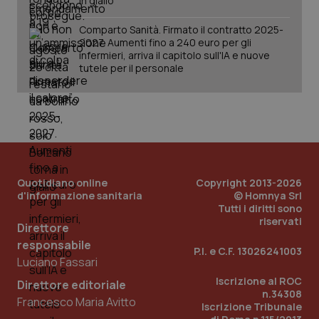
in giallo
Comparto Sanità. Firmato il contratto 2025-
2027. Aumenti fino a 240 euro per gli
infermieri, arriva il capitolo sull'IA e nuove
tutele per il personale
PHPSESSID
Sessio
PHP.net
www.quotidianosanita.it
Quotidiano online
Copyright 2013-2026
d'informazione sanitaria
© Homnya Srl
Tutti i diritti sono
riservati
Direttore
responsabile
P.I. e C.F. 13026241003
Luciano Fassari
Iscrizione al ROC
Direttore editoriale
n.34308
Francesco Maria Avitto
Iscrizione Tribunale