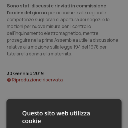
Valle D’Aosta
Oncodermatologia
Sono stati discussi e rinviati in commissione
l'ordine del giorno
per ricondurre alle regioni le
Veneto
Oncoematologia
competenze sugli orari di apertura dei negozi e le
mozioni per nuove misure per il controllo
Oncologia & Nutrizione
dell'inquinamento elettromagnetico, mentre
proseguirà nella prima Assemblea utile la discussione
Psoriasi & pelle
relativa alla mozione sulla legge 194 del 1978 per
tutelare la donna e la maternità.
Quotidiano Cardiologia
30 Gennaio 2019
Quotidiano Chirurgia
© Riproduzione riservata
Quotidiano Oncologia
Quotidiano Pediatria
Questo sito web utilizza
Rene & patologie urogenitali
cookie
Potrebbe interessarti in