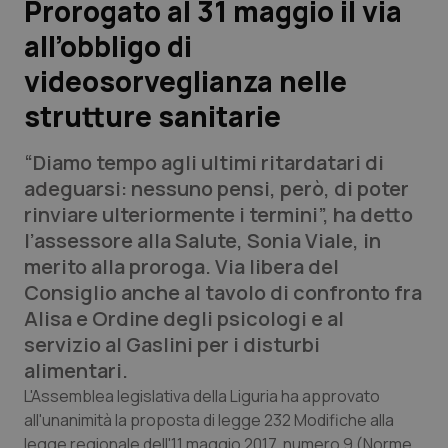
Prorogato al 31 maggio il via
all’obbligo di
Scienza e Farmaci
videosorveglianza nelle
Studi e Analisi
strutture sanitarie
Lettere al direttore
“Diamo tempo agli ultimi ritardatari di
adeguarsi: nessuno pensi, però, di poter
Edizioni Regionali
rinviare ulteriormente i termini”, ha detto
l’assessore alla Salute, Sonia Viale, in
QS Pro
merito alla proroga. Via libera del
Consiglio anche al tavolo di confronto fra
Professionisti Sanitari.AI
Alisa e Ordine degli psicologi e al
servizio al Gaslini per i disturbi
Abruzzo
QS Pro Gold
alimentari.
L'Assemblea legislativa della Liguria ha approvato
QS Club
Newsletter
Basilicata
Artrite & artrosi
all'unanimità la proposta di legge 232 Modifiche alla
legge regionale dell'11 maggio 2017, numero 9 (Norme