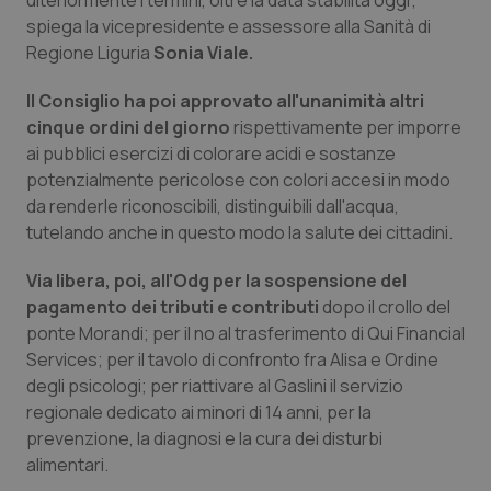
ulteriormente i termini, oltre la data stabilita oggi”,
spiega la vicepresidente e assessore alla Sanità di
Piemonte
HIV
Regione Liguria
Sonia Viale.
Provincia Autonoma di Bolzano
Infezioni & Febbre
Il Consiglio ha poi approvato all'unanimità altri
cinque ordini del giorno
rispettivamente per imporre
Provincia Autonoma di Trento
Ipertensione & Scompenso
ai pubblici esercizi di colorare acidi e sostanze
potenzialmente pericolose con colori accesi in modo
da renderle riconoscibili, distinguibili dall'acqua,
Puglia
Malattie rare
tutelando anche in questo modo la salute dei cittadini.
Sardegna
Malattia di Crohn & Rettocolite Ulcerosa
Via libera, poi, all'Odg per la sospensione del
pagamento dei tributi e contributi
dopo il crollo del
Sicilia
Neuroscienze & patologie neurodegenerative
ponte Morandi; per il no al trasferimento di Qui Financial
Services; per il tavolo di confronto fra Alisa e Ordine
Toscana
Obesità
degli psicologi; per riattivare al Gaslini il servizio
regionale dedicato ai minori di 14 anni, per la
Umbria
Oftalmologia
prevenzione, la diagnosi e la cura dei disturbi
alimentari.