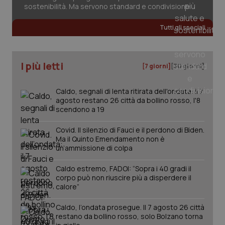
2 gior
sostenibilità. Ma servono standard e condivisione
Tutti gli speciali
_ga
1 anno
Google LLC
mes
.quotidianosanita.it
I più letti
[7 giorni]
[30 giorni]
Caldo, segnali di lenta ritirata dell'ondata: il 7
agosto restano 26 città da bollino rosso, l'8
scendono a 19
Covid. Il silenzio di Fauci e il perdono di Biden.
Ma il Quinto Emendamento non è
un’ammissione di colpa
Caldo estremo, FADOI: “Sopra i 40 gradi il
corpo può non riuscire più a disperdere il
calore”
Caldo, l’ondata prosegue. Il 7 agosto 26 città
restano da bollino rosso, solo Bolzano torna