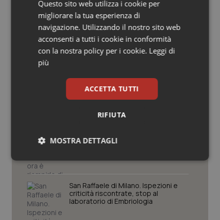
Questo sito web utilizza i cookie per
Salute orale & impianti
Liguria
migliorare la tua esperienza di
navigazione. Utilizzando il nostro sito web
Sangue & coagulazione
acconsenti a tutti i cookie in conformità
Settimana della Scienza dello
con la nostra policy per i cookie.
Leggi di
Spallanzani: capire la ricerca per
Tiroide
comprendere il presente
più
Tumore al seno
ACCETTA TUTTI
Regione Lombardia scrive al ministro
Schillaci: “Gli attuali indicatori non
fotografano la qualità reale del Ssn”
Tumore ovarico
RIFIUTA
Tumori del Polmone & Testa Collo
Case di comunità. La sfida ora è
MOSTRA DETTAGLI
riempirle di professionisti e servizi. Il
punto della Conferenza delle Regioni
Necessari
Statistici
Marketing
Tumori gastrointestinali
San Raffaele di Milano. Ispezioni e
Ulcera & Reflusso
criticità riscontrate, stop al
laboratorio di Embriologia
Vaccini