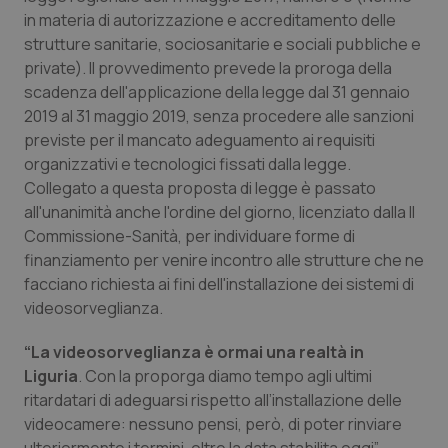
Calabria
Asma & BPCO
in materia di autorizzazione e accreditamento delle
strutture sanitarie, sociosanitarie e sociali pubbliche e
Campania
Car-T
private). Il provvedimento prevede la proroga della
scadenza dell'applicazione della legge dal 31 gennaio
2019 al 31 maggio 2019, senza procedere alle sanzioni
Emilia-Romagna
Colesterolo & coronaropatie
previste per il mancato adeguamento ai requisiti
organizzativi e tecnologici fissati dalla legge.
Friuli Venezia Giulia
Dermatite Atopica
Collegato a questa proposta di legge è passato
all'unanimità anche l'ordine del giorno, licenziato dalla II
Lazio
Diabete & glucometri
Commissione-Sanità, per individuare forme di
finanziamento per venire incontro alle strutture che ne
Liguria
Disturbi dell’umore
facciano richiesta ai fini dell'installazione dei sistemi di
videosorveglianza.
Lombardia
Dolore
“La videosorveglianza è ormai una realtà in
Liguria
. Con la proporga diamo tempo agli ultimi
Marche
Donna & Salute
ritardatari di adeguarsi rispetto all’installazione delle
videocamere: nessuno pensi, però, di poter rinviare
Molise
Epatiti