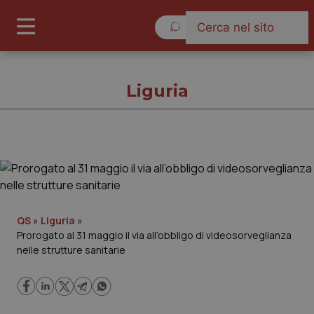
Domenica 9 Agosto 2026
Liguria
Liguria
Cronache
QS
»
Liguria
»
Prorogato al 31 maggio il via all’obbligo di videosorveglianza
Governo e Parlamento
nelle strutture sanitarie
Regioni e Asl
Lavoro e Professioni