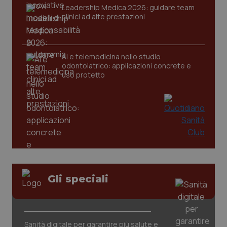
Leadership Medica 2026: guidare team
clinici ad alte prestazioni
CookieScriptConsent
5 mesi
CookieScript
settim
www.quotidianosanita.it
AI e telemedicina nello studio
odontoiatrico: applicazioni concrete e
uso protetto
tracking-sites-ironfish-
www.quotidianosanita.it
4
tracking-enable
settim
2 gior
Gli speciali
tracking-sites-ironfish-
www.quotidianosanita.it
4
session-id
settim
Sanità digitale per garantire più salute e