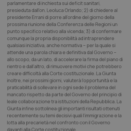
parlamentare di inchiesta sui deficit sanitari,
Piemonte
HIV
presieduta dall’on. Leoluca Orlando; 2) di chiedere al
presidente Errani di porre all’ordine del giorno della
prossima riunione della Conferenza delle Regioni un
Provincia Autonoma di Bolzano
Infezioni & Febbre
punto specifico relativo alla vicenda; 3) di confermare
comunque la propria disponibilità ad intraprendere
Provincia Autonoma di Trento
Ipertensione & Scompenso
qualsiasi iniziativa, anche normativa – per la quale si
attende una parola chiara e definitiva dal Governo –
Puglia
Malattie rare
allo scopo, da un lato, di accelerare la firma del piano di
rientro e dall’altro, di rimuovere motivi che potrebbero
Sardegna
Malattia di Crohn & Rettocolite Ulcerosa
creare difficoltà alla Corte costituzionale. La Giunta
inoltre, nei prossimi giorni, valuterà l’opportunità e la
Sicilia
Neuroscienze & patologie neurodegenerative
praticabilità di sollevare in ogni sede il problema del
mancato rispetto da parte del Governo del principio di
Toscana
Obesità
leale collaborazione tra istituzioni della Repubblica. La
Giunta infine sottolinea gli importanti risultati ottenuti
recentemente su temi decisivi quali l’immigrazione e la
Umbria
Oftalmologia
lotta alla precarietà nel confronto con il Governo
davanti alla Corte costituzionale.