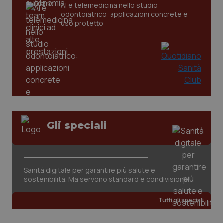
CookieScriptConsent
5 mesi
CookieScript
AI e telemedicina nello studio
settim
www.quotidianosanita.it
odontoiatrico: applicazioni concrete e
uso protetto
Gli speciali
tracking-sites-ironfish-
www.quotidianosanita.it
4
tracking-enable
settim
2 gior
Sanità digitale per garantire più salute e
sostenibilità. Ma servono standard e condivisione
tracking-sites-ironfish-
www.quotidianosanita.it
4
session-id
settim
2 gior
Tutti gli speciali