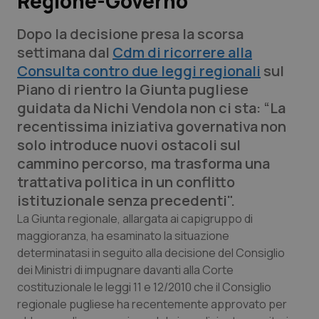
Regione-Governo
Dopo la decisione presa la scorsa
Scienza e Farmaci
settimana dal
Cdm di ricorrere alla
Consulta contro due leggi regionali
sul
Studi e Analisi
Piano di rientro la Giunta pugliese
guidata da Nichi Vendola non ci sta: “La
Lettere al direttore
recentissima iniziativa governativa non
solo introduce nuovi ostacoli sul
Edizioni Regionali
cammino percorso, ma trasforma una
trattativa politica in un conflitto
QS Pro
istituzionale senza precedenti".
Professionisti Sanitari.AI
La Giunta regionale, allargata ai capigruppo di
maggioranza, ha esaminato la situazione
determinatasi in seguito alla decisione del Consiglio
Abruzzo
QS Pro Gold
dei Ministri di impugnare davanti alla Corte
costituzionale le leggi 11 e 12/2010 che il Consiglio
QS Club
Newsletter
Basilicata
Artrite & artrosi
regionale pugliese ha recentemente approvato per