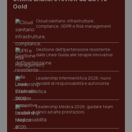
I cookie necessari contribuiscono a rendere fruibile il
Gold
sito web abilitandone funzionalità di base quali la
navigazione sulle pagine e l'accesso alle aree
protette del sito. Il sito web non è in grado di
Cloud sanitario: infrastrutture,
funzionare correttamente senza questi cookie.
compliance, GDPR e Risk management
Nome
Fornitore
/
Dominio
Scaden
VISITOR_PRIVACY_METADATA
5 mesi
YouTube
settim
.youtube.com
Gestione dell'Ipertensione resistente:
dalle Linee Guida alle terapie innovative
Leadership Infermieristica 2026: nuovi
modelli di responsabilità e autonomia
Leadership Medica 2026: guidare team
clinici ad alte prestazioni