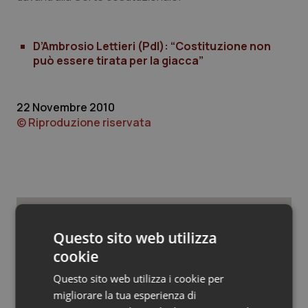
Valle D’Aosta
Oncodermatologia
Veneto
Oncoematologia
D’Ambrosio Lettieri (Pdl): “Costituzione non
può essere tirata per la giacca”
Oncologia & Nutrizione
22 Novembre 2010
Psoriasi & pelle
© Riproduzione riservata
Quotidiano Cardiologia
Quotidiano Chirurgia
Quotidiano Oncologia
Potrebbe interessarti in
Questo sito web utilizza
Quotidiano Pediatria
cookie
Regioni e Asl
Questo sito web utilizza i cookie per
Rene & patologie urogenitali
migliorare la tua esperienza di
Settimana della Scienza dello