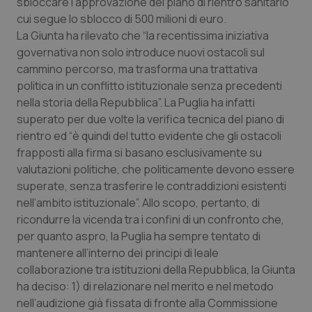
sbloccare l’approvazione del piano di rientro sanitario
Calabria
Asma & BPCO
cui segue lo sblocco di 500 milioni di euro.
La Giunta ha rilevato che “la recentissima iniziativa
Campania
Car-T
governativa non solo introduce nuovi ostacoli sul
cammino percorso, ma trasforma una trattativa
Emilia-Romagna
Colesterolo & coronaropatie
politica in un conflitto istituzionale senza precedenti
nella storia della Repubblica”. La Puglia ha infatti
Friuli Venezia Giulia
Dermatite Atopica
superato per due volte la verifica tecnica del piano di
rientro ed “è quindi del tutto evidente che gli ostacoli
frapposti alla firma si basano esclusivamente su
Lazio
Diabete & glucometri
valutazioni politiche, che politicamente devono essere
superate, senza trasferire le contraddizioni esistenti
Liguria
Disturbi dell’umore
nell’ambito istituzionale”. Allo scopo, pertanto, di
ricondurre la vicenda tra i confini di un confronto che,
Lombardia
Dolore
per quanto aspro, la Puglia ha sempre tentato di
mantenere all’interno dei principi di leale
Marche
Donna & Salute
collaborazione tra istituzioni della Repubblica, la Giunta
ha deciso: 1) di relazionare nel merito e nel metodo
Molise
Epatiti
nell’audizione già fissata di fronte alla Commissione