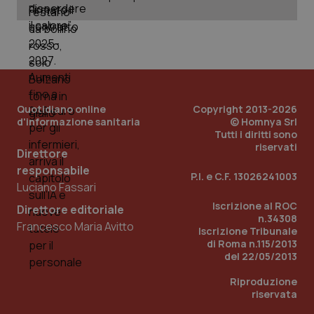
PHPSESSID
Sessio
PHP.net
www.quotidianosanita.it
Quotidiano online
Copyright 2013-2026
d'informazione sanitaria
© Homnya Srl
Tutti i diritti sono
riservati
Direttore
responsabile
P.I. e C.F. 13026241003
Luciano Fassari
Iscrizione al ROC
Direttore editoriale
n.34308
Francesco Maria Avitto
Iscrizione Tribunale
di Roma n.115/2013
del 22/05/2013
Riproduzione
riservata