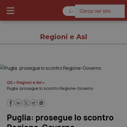
Domenica 9 Agosto 2026
Regioni e Asl
Regioni e Asl
Cronache
QS
»
Regioni e Asl
»
Puglia: prosegue lo scontro Regione-Governo
Governo e Parlamento
Regioni e Asl
Puglia: prosegue lo scontro
Lavoro e Professioni