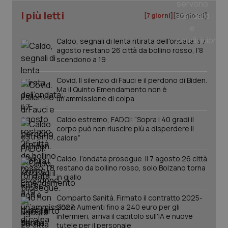
I più letti
[7 giorni]
[30 giorni]
_ga
1 anno
Google LLC
mes
.quotidianosanita.it
Caldo, segnali di lenta ritirata dell'ondata: il 7
agosto restano 26 città da bollino rosso, l'8
scendono a 19
Covid. Il silenzio di Fauci e il perdono di Biden.
Ma il Quinto Emendamento non è
un’ammissione di colpa
Caldo estremo, FADOI: “Sopra i 40 gradi il
corpo può non riuscire più a disperdere il
calore”
Caldo, l’ondata prosegue. Il 7 agosto 26 città
restano da bollino rosso, solo Bolzano torna
in giallo
Comparto Sanità. Firmato il contratto 2025-
2027. Aumenti fino a 240 euro per gli
infermieri, arriva il capitolo sull'IA e nuove
tutele per il personale