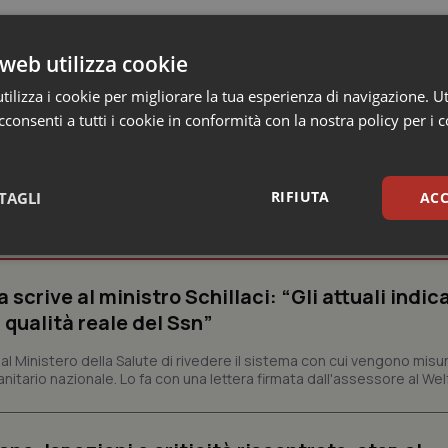
web utilizza cookie
ilizza i cookie per migliorare la tua esperienza di navigazione. Ut
consenti a tutti i cookie in conformità con la nostra policy per i 
RIFIUTA
TAGLI
ACC
e Asl
sari
Statistici
Mar
crive al ministro Schillaci: “Gli attuali indica
 qualità reale del Ssn”
 Ministero della Salute di rivedere il sistema con cui vengono misur
itario nazionale. Lo fa con una lettera firmata dall'assessore al Welf
Necessari
Statistici
Marketing
tribuiscono a rendere fruibile il sito web abilitandone funzionalità di base quali la nav