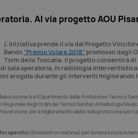
eratoria. Al via progetto AOU Pisa
L’iniziativa prende il via dal Progetto Vincitor
Bando
“Premio Volare 2018”
promosso dagli Or
Tsrm della Toscana. Il progetto consentirà di
i sala operatoria, in radiologia interventistica
oni erogate durante gli interventi migliorando 
ollaborazione tra il Dipartimento delle Professioni Tecnico Sanit
to Regionale degli Ordini dei Tecnici Sanitari di Radiologia Medic
a Prevenzione, per il miglioramento della radioprotezione per il
tivi specifici
(Dosimetri in real time) per la misurazione in te