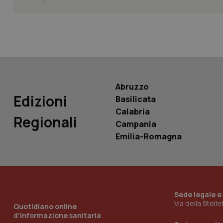
PHPSESSID
Abruzzo
_ga_KM60CM4NPH
Edizioni
Basilicata
Calabria
Regionali
Campania
Emilia-Romagna
Nome
Nome
VISITOR_INFO1_LIV
_ga_0VMQEQKQ1N
__Secure-YNID
Sede legale e
Via della Stell
Quotidiano online
d'informazione sanitaria