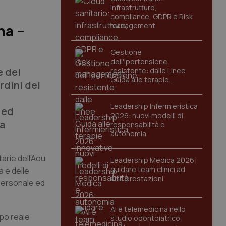
infrastrutture,
compliance, GDPR e Risk
management
na –
Gestione
dell'Ipertensione
e del
resistente: dalle Linee
Guida alle terapie
dini dei
innovative
Leadership Infermieristica
 ed
2026: nuovi modelli di
la
responsabilità e
autonomia
arie dell’Aou
Leadership Medica 2026:
guidare team clinici ad
a e delle
alte prestazioni
 personale ed
AI e telemedicina nello
mpo reale
studio odontoiatrico: