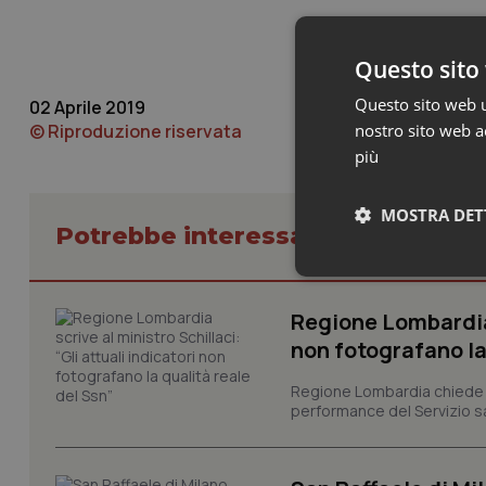
Questo sito 
Questo sito web ut
02 Aprile 2019
© Riproduzione riservata
nostro sito web ac
più
MOSTRA DET
Potrebbe interessarti in Regioni 
Neces
Regione Lombardia s
non fotografano la
Regione Lombardia chiede al
performance del Servizio san
I cookie necessari con