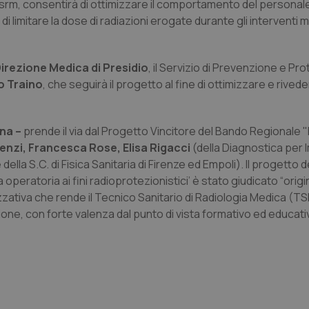
Tsrm, consentirà di ottimizzare il comportamento del personale
i limitare la dose di radiazioni erogate durante gli interventi m
Direzione Medica di Presidio
, il Servizio di Prevenzione e Pr
o Traino
, che seguirà il progetto al fine di ottimizzare e rivedere 
ana –
prende il via dal Progetto Vincitore del Bando Regionale 
Lenzi, Francesca Rose, Elisa Rigacci
(della Diagnostica per 
lla S.C. di Fisica Sanitaria di Firenze ed Empoli). Il progetto 
operatoria ai fini radioprotezionistici’ è stato giudicato “orig
zzativa che rende il Tecnico Sanitario di Radiologia Medica (T
ne, con forte valenza dal punto di vista formativo ed educati