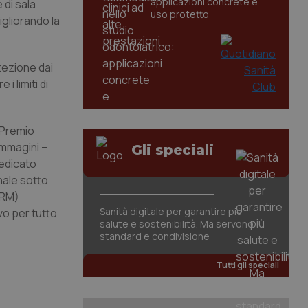
applicazioni concrete e
 di sala
uso protetto
igliorando la
otezione dai
i limiti di
"Premio
Immagini –
Gli speciali
dedicato
inale sotto
SRM)
Sanità digitale per garantire più
vo per tutto
salute e sostenibilità. Ma servono
standard e condivisione
Tutti gli speciali