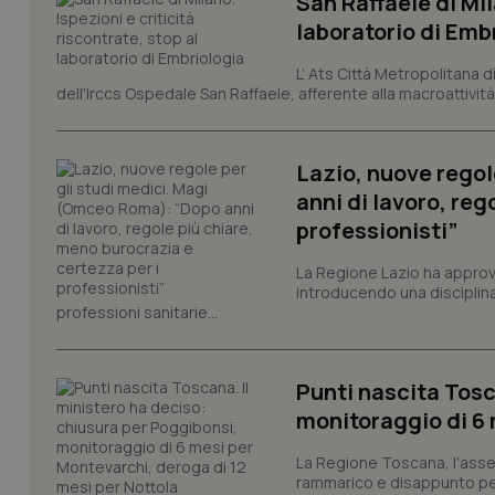
San Raffaele di Mil
e l'accesso alle aree 
laboratorio di Emb
Nome
VISITOR_PRIVACY_
L’ Ats Città Metropolitana d
dell'Irccs Ospedale San Raffaele, afferente alla macroattività 
Lazio, nuove regol
CookieScriptConse
anni di lavoro, reg
professionisti”
La Regione Lazio ha appro
tracking-sites-ironf
tracking-enable
introducendo una disciplina 
professioni sanitarie...
tracking-sites-ironf
session-id
Punti nascita Tosc
_ga
monitoraggio di 6 
La Regione Toscana, l'asses
rammarico e disappunto per