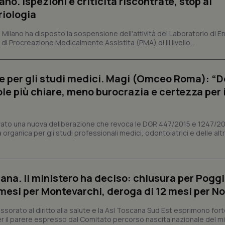
ano. Ispezioni e criticità riscontrate, stop al
protette del sito. Il sito web non è in grado di funzionare correttamente senza questi coo
riologia
Fornitore
/
Dominio
Scadenza
Descrizione
METADATA
5 mesi 4
Questo cookie viene utilizzato p
YouTube
i Milano ha disposto la sospensione dell'attività del Laboratorio di E
settimane
scelte di consenso e privacy dell'
.youtube.com
di Procreazione Medicalmente Assistita (PMA) di III livello,...
interazione con il sito. Registra i
del visitatore riguardo a varie pol
impostazioni sulla privacy, garan
preferenze siano onorate nelle se
e per gli studi medici. Magi (Omceo Roma): “
nt
5 mesi 3
Questo cookie viene utilizzato da
CookieScript
settimane
Script.com per ricordare le pref
ole più chiare, meno burocrazia e certezza per 
www.quotidianosanita.it
sui cookie dei visitatori. È neces
dei cookie di Cookie-Script.com 
correttamente.
vato una nuova deliberazione che revoca le DGR 447/2015 e 1247/2
ish-
www.quotidianosanita.it
4
Questo cookie è impostato dall'a
settimane
abilitare il sistema di tracking a
organica per gli studi professionali medici, odontoiatrici e delle alt
2 giorni
ish-
www.quotidianosanita.it
4
Questo cookie è impostato dall'a
settimane
assegnare un identificatore generi
2 giorni
ana. Il ministero ha deciso: chiusura per Poggi
1 anno 1
Questo nome di cookie è associa
Google LLC
mesi per Montevarchi, deroga di 12 mesi per No
mese
Universal Analytics, che è un a
.quotidianosanita.it
significativo del servizio di ana
utilizzato da Google. Questo cook
sorato al diritto alla salute e la Asl Toscana Sud Est esprimono for
per distinguere utenti unici as
generato in modo casuale come i
 il parere espresso dal Comitato percorso nascita nazionale del min
cliente. È incluso in ogni richiest