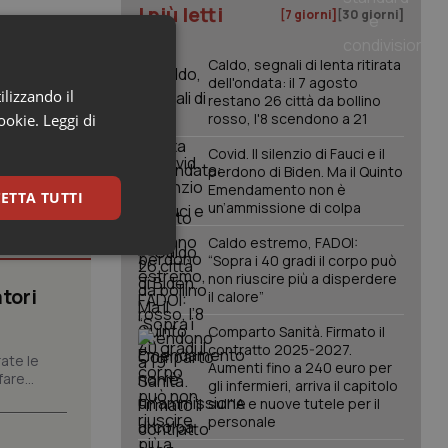
I più letti
[7 giorni]
[30 giorni]
Caldo, segnali di lenta ritirata
dell'ondata: il 7 agosto
ilizzando il
restano 26 città da bollino
rosso, l'8 scendono a 21
cookie.
Leggi di
Covid. Il silenzio di Fauci e il
perdono di Biden. Ma il Quinto
Emendamento non è
ETTA TUTTI
un’ammissione di colpa
Caldo estremo, FADOI:
keting
“Sopra i 40 gradi il corpo può
non riuscire più a disperdere
tori
il calore”
Comparto Sanità. Firmato il
contratto 2025-2027.
ate le
Aumenti fino a 240 euro per
are...
gli infermieri, arriva il capitolo
sull'IA e nuove tutele per il
personale
igazione sulle pagine