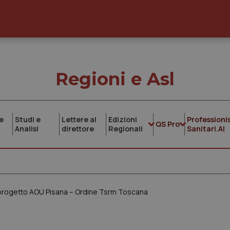
Regioni e Asl
e
Studi e
Lettere al
Edizioni
Professionis
QS Pro
Analisi
direttore
Regionali
Sanitari.AI
via progetto AOU Pisana – Ordine Tsrm Toscana