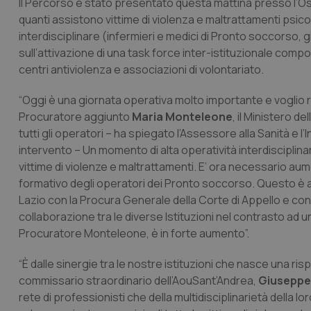
Il Percorso è stato presentato questa mattina presso l’Ospe
quanti assistono vittime di violenza e maltrattamenti psicol
interdisciplinare (infermieri e medici di Pronto soccorso, gi
sull’attivazione di una task force inter-istituzionale compost
centri antiviolenza e associazioni di volontariato.
“Oggi è una giornata operativa molto importante e voglio ring
Procuratore aggiunto
Maria Monteleone
, il Ministero d
tutti gli operatori – ha spiegato l’Assessore alla Sanità e 
intervento – Un momento di alta operatività interdisciplin
vittime di violenze e maltrattamenti. E’ ora necessario au
formativo degli operatori dei Pronto soccorso. Questo è 
Lazio con la Procura Generale della Corte di Appello e con
collaborazione tra le diverse Istituzioni nel contrasto a
Procuratore Monteleone, è in forte aumento”.
“È dalle sinergie tra le nostre istituzioni che nasce una rispo
commissario straordinario dell’AouSant’Andrea,
Giuseppe
rete di professionisti che della multidisciplinarietà della 