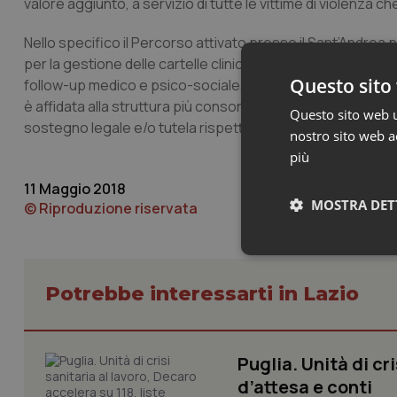
valore aggiunto, a servizio di tutte le vittime di violenza che
Nello specifico il Percorso attivato presso il Sant’Andrea
per la gestione delle cartelle cliniche e nella gestione de
Questo sito 
follow-up medico e psico-sociale, grazie anche all’attivazion
è affidata alla struttura più consona a garantire assisten
Questo sito web ut
sostegno legale e/o tutela rispetto a potenziali aggressio
nostro sito web ac
più
11 Maggio 2018
MOSTRA DET
© Riproduzione riservata
Neces
Potrebbe interessarti in Lazio
Puglia. Unità di cri
d’attesa e conti