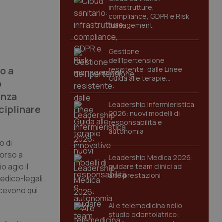
infrastrutture,
compliance, GDPR e Risk
management
Gestione
dell'Ipertensione
o a
resistente: dalle Linee
Guida alle terapie
o
innovative
enza
Leadership Infermieristica
ciplinare
2026: nuovi modelli di
responsabilità e
autonomia
o di
corso a
Leadership Medica 2026:
o agio il
guidare team clinici ad
alte prestazioni
edico-legali.
icevono qui
AI e telemedicina nello
studio odontoiatrico: