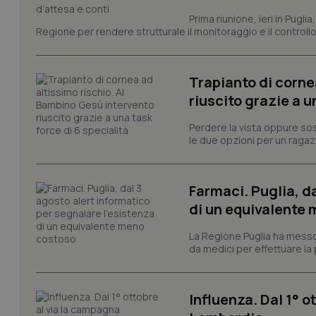
I cookie necessari con
Prima riunione, ieri in Pugli
e l'accesso alle aree 
Regione per rendere strutturale il monitoraggio e il controllo 
Nome
VISITOR_PRIVACY_
Trapianto di corne
riuscito grazie a u
Perdere la vista oppure sos
CookieScriptConse
le due opzioni per un ragazz
Farmaci. Puglia, d
tracking-sites-ironf
di un equivalente
tracking-enable
La Regione Puglia ha messo 
tracking-sites-ironf
da medici per effettuare la 
session-id
_ga
Influenza. Dal 1° 