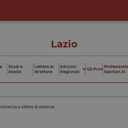
Lazio
e
Studi e
Lettere al
Edizioni
Professionis
QS Pro
Analisi
direttore
Regionali
Sanitari.AI
sistenza a vittime di violenza