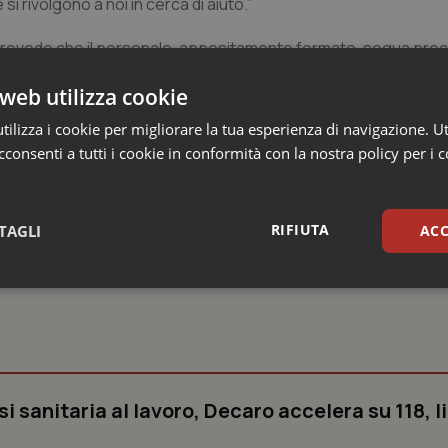
 si rivolgono a noi in cerca di aiuto.”
 prevede che il personale, appositamente formato, segua preci
i referti come elementi probatori. All’assistenza ospedaliera s
web utilizza cookie
e della rete di aiuto territoriale: con la dimissione ospedaliera
za psicologica per la rielaborazione del trauma così come even
ilizza i cookie per migliorare la tua esperienza di navigazione. Ut
ni.
consenti a tutti i cookie in conformità con la nostra policy per i 
RIFIUTA
TAGLI
ACC
sari
Statistici
Mar
si sanitaria al lavoro, Decaro accelera su 118, l
Necessari
Statistici
Marketing