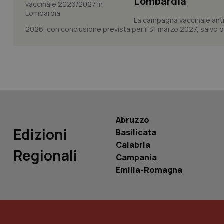
Lombardia
La campagna vaccinale anti
2026, con conclusione prevista per il 31 marzo 2027, salvo div
PHPSESSID
_ga_KM60CM4NPH
Abruzzo
Edizioni
Basilicata
Calabria
Regionali
Nome
Campania
Nome
VISITOR_INFO1_LIV
Emilia-Romagna
_ga_0VMQEQKQ1N
__Secure-YNID