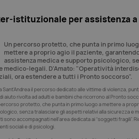
er-istituzionale per assistenza a
Un percorso protetto, che punta in primo luog
mettere a proprio agio il paziente, garantend
assistenza medica e supporto psicologico, s
a e medico-legali. D'Amato: "Operatività interdis
ali, ora estendere a tutti i Pronto soccorso".
 Sant’Andrea il percorso dedicato alle vittime di violenza, punt
di aiuto rivolta ad adulti e bambini che ricorrono al Pronto soc
 percorso protetto, che punta in primo luogo a mettere a propri
ico, senza tralasciare gli aspetti relativi alla sicurezza e m
ti sono accompagnati nell’area dedicata ai “soggetti fragili”. R
nti sociali e di psicologi.