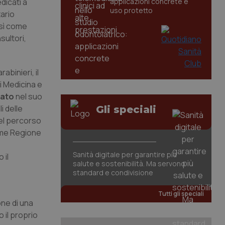
dicati a
applicazioni concrete e
uso protetto
tario
osì come
sultori,
abinieri, il
di Medicina e
mato
nel suo
i delle
Gli speciali
del percorso
come Regione
Sanità digitale per garantire più
 il
salute e sostenibilità. Ma servono
standard e condivisione
Tutti gli speciali
one di una
 il proprio