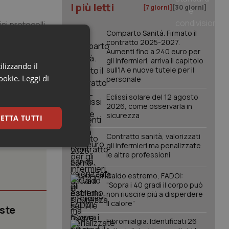
I più letti
[7 giorni]
[30 giorni]
si protocolli
Comparto Sanità. Firmato il
egue poi un
contratto 2025-2027.
, la vittima
Aumenti fino a 240 euro per
tuale
gli infermieri, arriva il capitolo
ilizzando il
sull'IA e nuove tutele per il
cookie.
Leggi di
personale
Eclissi solare del 12 agosto
2026, come osservarla in
sicurezza
ETTA TUTTI
Contratto sanità, valorizzati
gli infermieri ma penalizzate
keting
le altre professioni
Caldo estremo, FADOI:
“Sopra i 40 gradi il corpo può
non riuscire più a disperdere
il calore”
iste
Fibromialgia. Identificati 26