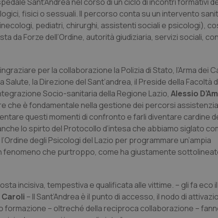
dale Sant’Andrea nel corso di un ciclo di incontri formativi de
ogici, fisici o sessuali. Il percorso conta su un intervento sani
necologi, pediatri, chirurghi, assistenti sociali e psicologi), c
a da Forze dell’Ordine, autorità giudiziaria, servizi sociali, con
raziare per la collaborazione la Polizia di Stato, l’Arma dei Car
ella Salute, la Direzione del Sant’andrea, il Preside della Facoltà 
l’Integrazione Socio-sanitaria della Regione Lazio,
Alessio D’A
are che è fondamentale nella gestione dei percorsi assistenzial
mentare questi momenti di confronto e farli diventare cardine 
anche lo spirto del Protocollo d’intesa che abbiamo siglato 
 l’Ordine degli Psicologi del Lazio per programmare un’ampia
d un fenomeno che purtroppo, come ha giustamente sottolineato
sta incisiva, tempestiva e qualificata alle vittime. – gli fa eco il
 Caroli
– Il Sant’Andrea è il punto di accesso, il nodo di attivazi
loro formazione – oltreché della reciproca collaborazione – fanno