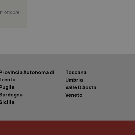
segnando un numero
dentificatore del
a di pagina in un
1° ottobre
i di visitatori,
di analisi dei siti.
basate sul
entificatore
le variabili di
è un numero
o in cui viene
r il sito, ma un
tato di accesso per
a Google Analytics
sione.
Provincia Autonoma di
Toscana
Trento
Umbria
Puglia
Valle D’Aosta
Sardegna
Veneto
 tenere traccia
Sicilia
i Youtube incorporati
tics per mantenere
tore del sito web sta
ell'interfaccia di
 tenere traccia
i Youtube incorporati
tore del sito web sta