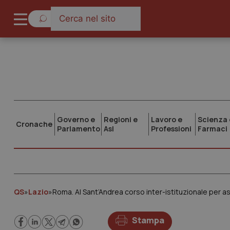
Governo e
Regioni e
Lavoro e
Scienza 
Cronache
Parlamento
Asl
Professioni
Farmaci
QS
»
Lazio
»
Roma. Al Sant’Andrea corso inter-istituzionale per as
Stampa