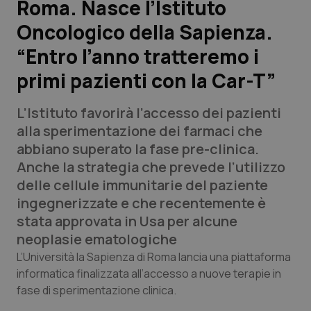
Roma. Nasce l’Istituto
Oncologico della Sapienza.
Scienza e Farmaci
“Entro l’anno tratteremo i
Studi e Analisi
primi pazienti con la Car-T”
Lettere al direttore
L’Istituto favorirà l’accesso dei pazienti
alla sperimentazione dei farmaci che
Edizioni Regionali
abbiano superato la fase pre-clinica.
Anche la strategia che prevede l’utilizzo
QS Pro
delle cellule immunitarie del paziente
ingegnerizzate e che recentemente è
Professionisti Sanitari.AI
stata approvata in Usa per alcune
neoplasie ematologiche
Abruzzo
QS Pro Gold
L’Università la Sapienza di Roma lancia una piattaforma
informatica finalizzata all’accesso a nuove terapie in
QS Club
Newsletter
Basilicata
Artrite & artrosi
fase di sperimentazione clinica.