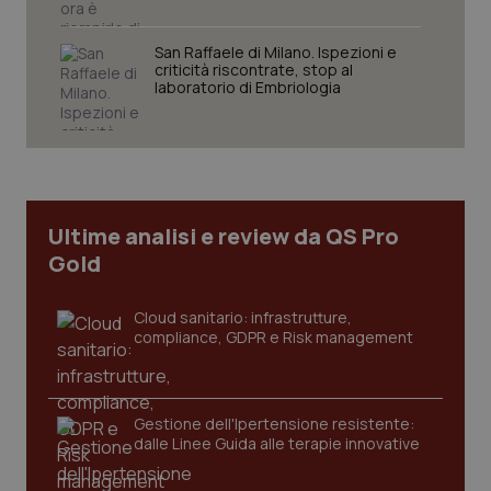
VISITOR_PRIVACY_METADATA
5 mesi
YouTube
settim
.youtube.com
San Raffaele di Milano. Ispezioni e
criticità riscontrate, stop al
laboratorio di Embriologia
Ultime analisi e review da QS Pro
Gold
Cloud sanitario: infrastrutture,
compliance, GDPR e Risk management
CookieScriptConsent
5 mesi
CookieScript
settim
www.quotidianosanita.it
Gestione dell'Ipertensione resistente:
dalle Linee Guida alle terapie innovative