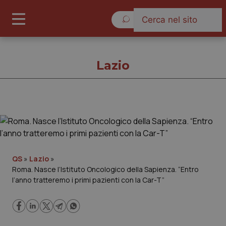
Sabato 8 Agosto 2026
Lazio
Lazio
Cronache
QS
»
Lazio
»
Roma. Nasce l’Istituto Oncologico della Sapienza. “Entro
Governo e Parlamento
l’anno tratteremo i primi pazienti con la Car-T”
Regioni e Asl
Lavoro e Professioni