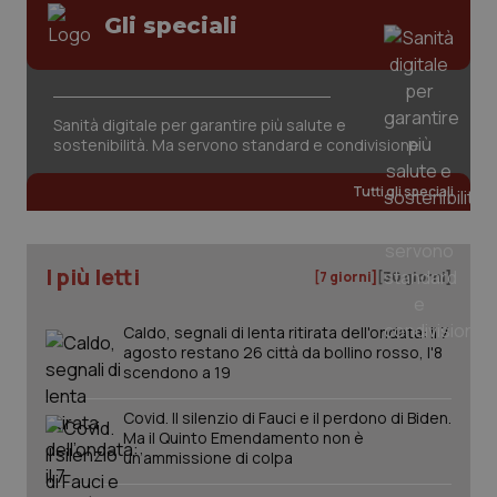
Gli speciali
Sanità digitale per garantire più salute e
sostenibilità. Ma servono standard e condivisione
Tutti gli speciali
I più letti
[7 giorni]
[30 giorni]
Caldo, segnali di lenta ritirata dell'ondata: il 7
agosto restano 26 città da bollino rosso, l'8
scendono a 19
Covid. Il silenzio di Fauci e il perdono di Biden.
Ma il Quinto Emendamento non è
un’ammissione di colpa
PHPSESSID
Sessio
PHP.net
www.quotidianosanita.it