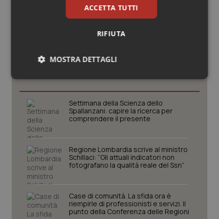
ACCETTA TUTTI
RIFIUTA
Potrebbe interessarti in
MOSTRA DETTAGLI
Lazio
Necessari
Statistici
Marketing
Settimana della Scienza dello
Spallanzani: capire la ricerca per
comprendere il presente
Regione Lombardia scrive al ministro
Necessari
Statistici
Marketing
Schillaci: “Gli attuali indicatori non
fotografano la qualità reale del Ssn”
I cookie necessari contribuiscono a rendere fruibile il
sito web abilitandone funzionalità di base quali la
navigazione sulle pagine e l'accesso alle aree
protette del sito. Il sito web non è in grado di
Case di comunità. La sfida ora è
funzionare correttamente senza questi cookie.
riempirle di professionisti e servizi. Il
punto della Conferenza delle Regioni
Nome
Fornitore
/
Dominio
Scaden