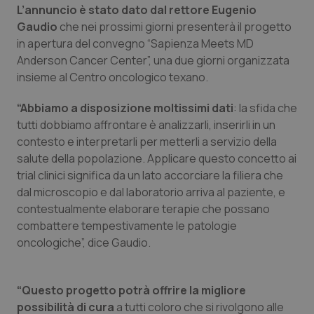
L’annuncio è stato dato dal rettore Eugenio
Calabria
Asma & BPCO
Gaudio
che nei prossimi giorni presenterà il progetto
in apertura del convegno “Sapienza Meets MD
Campania
Car-T
Anderson Cancer Center”, una due giorni organizzata
insieme al Centro oncologico texano.
Emilia-Romagna
Colesterolo & coronaropatie
“Abbiamo a disposizione moltissimi dati
: la sfida che
Friuli Venezia Giulia
Dermatite Atopica
tutti dobbiamo affrontare è analizzarli, inserirli in un
contesto e interpretarli per metterli a servizio della
Lazio
Diabete & glucometri
salute della popolazione. Applicare questo concetto ai
trial clinici significa da un lato accorciare la filiera che
dal microscopio e dal laboratorio arriva al paziente, e
Liguria
Disturbi dell’umore
contestualmente elaborare terapie che possano
combattere tempestivamente le patologie
Lombardia
Dolore
oncologiche”, dice Gaudio.
Marche
Donna & Salute
“Questo progetto potrà offrire la migliore
Molise
Epatiti
possibilità di cura
a tutti coloro che si rivolgono alle