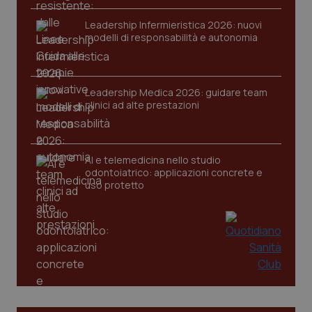
Leadership Infermieristica 2026: nuovi
modelli di responsabilità e autonomia
Leadership Medica 2026: guidare team
tracking-sites-ironfish-
www.quotidianosanita.it
4
clinici ad alte prestazioni
tracking-enable
settim
2 gior
AI e telemedicina nello studio
odontoiatrico: applicazioni concrete e
tracking-sites-ironfish-
www.quotidianosanita.it
4
uso protetto
session-id
settim
2 gior
_ga
1 anno
Google LLC
mes
.quotidianosanita.it