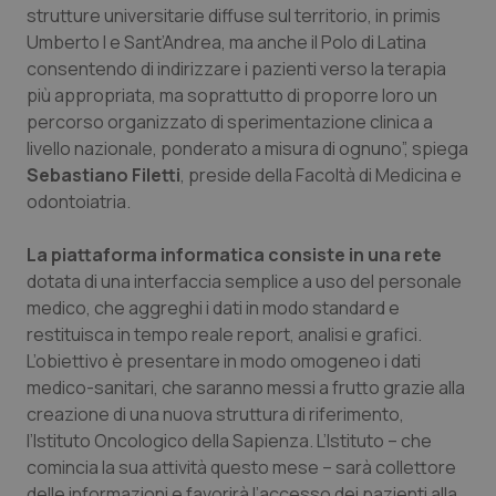
strutture universitarie diffuse sul territorio, in primis
Piemonte
HIV
Umberto I e Sant’Andrea, ma anche il Polo di Latina
consentendo di indirizzare i pazienti verso la terapia
più appropriata, ma soprattutto di proporre loro un
Provincia Autonoma di Bolzano
Infezioni & Febbre
percorso organizzato di sperimentazione clinica a
livello nazionale, ponderato a misura di ognuno”, spiega
Provincia Autonoma di Trento
Ipertensione & Scompenso
Sebastiano Filetti
, preside della Facoltà di Medicina e
odontoiatria.
Puglia
Malattie rare
La piattaforma informatica consiste in una rete
Sardegna
Malattia di Crohn & Rettocolite Ulcerosa
dotata di una interfaccia semplice a uso del personale
medico, che aggreghi i dati in modo standard e
Sicilia
Neuroscienze & patologie neurodegenerative
restituisca in tempo reale report, analisi e grafici.
L’obiettivo è presentare in modo omogeneo i dati
Toscana
Obesità
medico-sanitari, che saranno messi a frutto grazie alla
creazione di una nuova struttura di riferimento,
l’Istituto Oncologico della Sapienza. L’Istituto – che
Umbria
Oftalmologia
comincia la sua attività questo mese – sarà collettore
delle informazioni e favorirà l’accesso dei pazienti alla