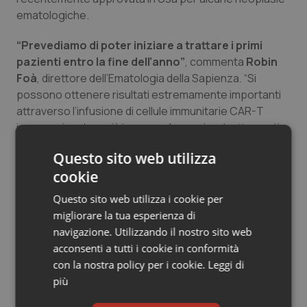
ematologiche.
Salute orale & impianti
“Prevediamo di poter iniziare a trattare i primi
Sangue & coagulazione
pazienti entro la fine dell’anno”
, commenta
Robin
Foà
, direttore dell’Ematologia della Sapienza. “Si
Tiroide
possono ottenere risultati estremamente importanti
attraverso l’infusione di cellule immunitarie CAR-T
Tumore al seno
ingegnerizzate e più in generale grazie a trattamenti
mechanism-driven e personalizzati. Questo ulteriore
Questo sito web utilizza
Tumore ovarico
sviluppo andrà a incrementare i protocolli di
cookie
immunoterapia già attivi per pazienti con neoplasie
ematologiche”.
Tumori del Polmone & Testa Collo
Questo sito web utilizza i cookie per
migliorare la tua esperienza di
Tumori gastrointestinali
navigazione. Utilizzando il nostro sito web
acconsenti a tutti i cookie in conformità
15 Maggio 2018
Ulcera & Reflusso
con la nostra policy per i cookie.
Leggi di
© Riproduzione riservata
più
Vaccini