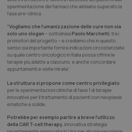
Valle D’Aosta
Oncodermatologia
sperimentazione dei farmaci che abbiano superato la
fase pre-clinica.
Veneto
Oncoematologia
“Vogliamo che l’umanizzazione delle cure non sia
Oncologia & Nutrizione
solo uno slogan
– sottolinea
Paolo Marchetti
, tra i
promotori del progetto – e crediamo che in questo
Psoriasi & pelle
senso sia importante fornire indicazioni circostanziate
su quale centro oncologico in Italia possa offrire le
terapie più adatte a ciascuno, e anche concordare
Quotidiano Cardiologia
appuntamenti e visite mirate”.
Quotidiano Chirurgia
La struttura si propone come centro privilegiato
per le sperimentazioni cliniche di fase 1 di terapie
Quotidiano Oncologia
innovative per il trattamento di pazienti con neoplasie
ematiche e solide.
Quotidiano Pediatria
Potrebbe per esempio partire a breve l’utilizzo
Rene & patologie urogenitali
della CAR T-cell therapy,
innovativa strategia
recentemente approvata in Usa per alcune neoplasie