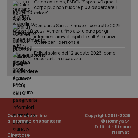
Caldo estremo, FADOI: “Sopra i 40 gradi il
corpo può non riuscire più a disperdere il
calore”
Comparto Sanità. Firmato il contratto 2025-
2027. Aumenti fino a 240 euro per gli
infermieri, arriva il capitolo sull'IA e nuove
tutele per il personale
Eclissi solare del 12 agosto 2026, come
osservarla in sicurezza
_ga_KM60CM4NPH
.quotidianosanita.it
1 anno
mes
Quotidiano online
Copyright 2013-2026
d'informazione sanitaria
© Homnya Srl
Tutti i diritti sono
riservati
Direttore